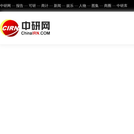
中研网
报告
可研
商计
新闻
娱乐
人物
图集
商圈
中研库