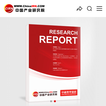
中国产业咨询领导者
2026-2030年中国
互联网医
疗
行业深度调研及发展前景预
测报告
品质保障，一年免费更新维护
报告编号：1926121
出版日期：2026年4月
《2026-2030年中国互联网医疗行业深度调研及发展前景预测报
告》由中研普华互联网医疗行业分析专家领衔撰写，主要分析了互
联网医疗行业的市场规模、发展现状与投资前景，同时对互联网医
疗行业的未来发展做出科学的趋势预测和专业的互联网医疗行业数
据分析，帮助客户评估互联网医疗行业投资价值。
27年研究经验，深度洞察行业驱动力
多元化、高学历的实战型精英团队
微信扫一扫，立即订购报告