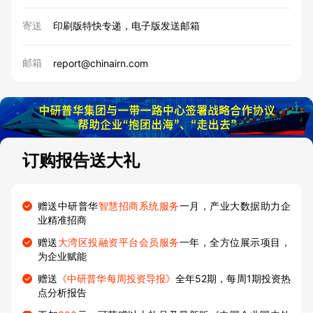
寄送
印刷版特快专递，电子版发送邮箱
邮箱
report@chinairn.com
订购报告送大礼
赠送中研普华
智慧招商系统服务
一月，产业大数据助力企
业精准招商
赠送
大湾区投融资平台会员服务
一年，全方位展示项目，
为企业赋能
赠送
《中研普华每周投资导报》
全年52期，每周1期投资热
点分析报告