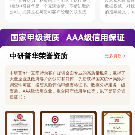
一个富有活力、积极向上的团队！这让我们
度宏观和微观兼
相信中研普华是一个充满激情、不断进取的
数据权威。对我
公司。尤其是在与贵司客户经理的联系接洽
的指导意义，同
过程中，针对我方合作项目报告的种种细
高的参考价值。
节，及时细致缜密地协助与项目部沟通、探
体化”服务和行
讨和完善...
司继续...
中研普华荣誉资质
更多资质
中研普华一直坚持为客户提供全面专业的高质量服务，赢得了
大量企业及政府客户的认可和好评，先后获得国家统计局涉外
调查许可证、投资风险评估甲级资格证书、数据分析服务一级
资质、AAA级信用企业、重合同守信用单位等，以下是部分资
质证书：