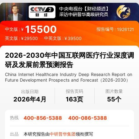
15500
中文版
报告编号
:
¥
:
1926121
英文版
中英文版
:
¥
29500
:
¥
39500
2026-2030年中国互联网医疗行业深度调
研及发展前景预测报告
China Internet Healthcare Industry Deep Research Report on
Future Development Prospects and Forecast（2026-2030）
报告页码
图片数量
出版日期
2026年4月
页
个
163
55
400-856-5388
400-086-5388
热线
出品
本研究报告由
中研普华集团
领衔撰写