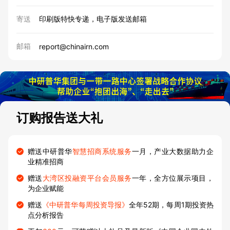
寄送
印刷版特快专递，电子版发送邮箱
邮箱
report@chinairn.com
订购报告送大礼
赠送中研普华
智慧招商系统服务
一月，产业大数据助力企
业精准招商
赠送
大湾区投融资平台会员服务
一年，全方位展示项目，
为企业赋能
赠送
《中研普华每周投资导报》
全年52期，每周1期投资热
点分析报告