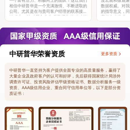
一个富有活力、积极向上的团队！这让我们
度宏观和微观兼
相信中研普华是一个充满激情、不断进取的
数据权威。对我
公司。尤其是在与贵司客户经理的联系接洽
的指导意义，同
过程中，针对我方合作项目报告的种种细
高的参考价值。
节，及时细致缜密地协助与项目部沟通、探
体化”服务和行
讨和完善...
司继续...
中研普华荣誉资质
更多资质
中研普华一直坚持为客户提供全面专业的高质量服务，赢得了
大量企业及政府客户的认可和好评，先后获得国家统计局涉外
调查许可证、投资风险评估甲级资格证书、数据分析服务一级
资质、AAA级信用企业、重合同守信用单位等，以下是部分资
质证书：