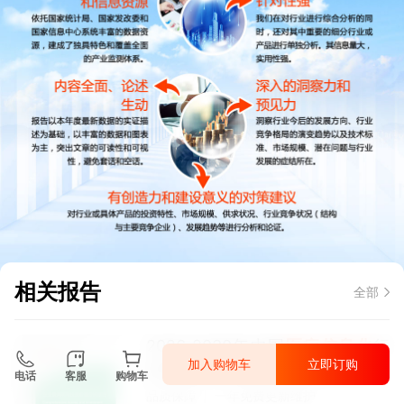
相关报告
全部
2026-2030年中国
医疗信息化
行
加入购物车
立即订购
业全景调研与投资价值分析报告
电话
客服
购物车
品质保障
一年免费更新维护