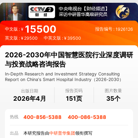
15500
中文版
报告编号
:
¥
:
1926126
英文版
中英文版
:
¥
29500
:
¥
39500
2026-2030年中国智慧医院行业深度调研
与投资战略咨询报告
In-Depth Research and Investment Strategy Consulting
Report on China’s Smart Hospital Industry（2026-2030）
报告页码
图片数量
出版日期
2026年4月
页
个
151
35
400-856-5388
400-086-5388
热线
出品
本研究报告由
中研普华集团
领衔撰写