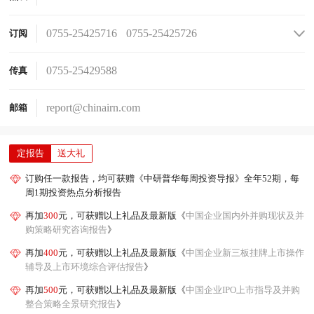
0755-25425716
0755-25425726
订阅
0755-25425736
0755-25425756
0755-25425776
0755-25425706
0755-25429588
传真
report@chinairn.com
邮箱
定报告
送大礼
订购任一款报告，均可获赠《中研普华每周投资导报》全年52期，每
周1期投资热点分析报告
再加
300
元，可获赠以上礼品及最新版《
中国企业国内外并购现状及并
购策略研究咨询报告
》
再加
400
元，可获赠以上礼品及最新版《
中国企业新三板挂牌上市操作
辅导及上市环境综合评估报告
》
再加
500
元，可获赠以上礼品及最新版《
中国企业IPO上市指导及并购
整合策略全景研究报告
》