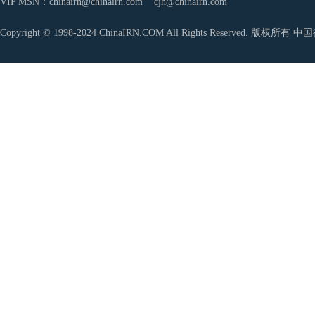
VIP MSN：chinairn@chinairn.com cjh@chinairn.com
Copyright © 1998-2024 ChinaIRN.COM All Rights Reserved. 版