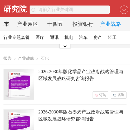
研究院
O上市
产业园区
十四五
投资银行
产业战略
行业专题套餐
医疗
通讯
机电
汽车
房产
轻工
家电
日化
食品
零售
酒店
金融
传媒
建材
能源
石化
农业
文教
报告
产业战略
石化
>
>
2026-2030年版化学品产业政府战略管理与
区域发展战略研究咨询报告
订购
咨询
2026-2030年版石墨烯产业政府战略管理与
区域发展战略研究咨询报告