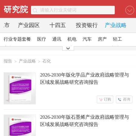
研究院
O上市
产业园区
十四五
投资银行
产业战略
行业专题套餐
医疗
通讯
机电
汽车
房产
轻工
家电
日化
食品
零售
酒店
金融
传媒
建材
能源
石化
农业
文教
报告
产业战略
石化
>
>
2026-2030年版化学品产业政府战略管理与
区域发展战略研究咨询报告
订购
咨询
2026-2030年版石墨烯产业政府战略管理与
区域发展战略研究咨询报告