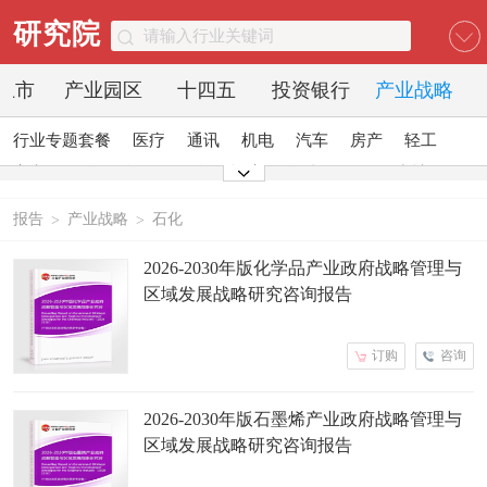
研究院
O上市
产业园区
十四五
投资银行
产业战略
行业专题套餐
医疗
通讯
机电
汽车
房产
轻工
家电
日化
食品
零售
酒店
金融
传媒
建材
能源
石化
农业
文教
报告
产业战略
石化
>
>
2026-2030年版化学品产业政府战略管理与
区域发展战略研究咨询报告
订购
咨询
2026-2030年版石墨烯产业政府战略管理与
区域发展战略研究咨询报告