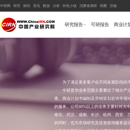
中研网
研究
财经
资讯
数据
分析
特色小镇
消费者调研
商圈
百咖
研究报告
可研报告
商业计
为了满足更多客户在不同发展阶段的
中研普华业务范围主要囊括了细分产业
查、商业计划书编制及营销策划咨询等领
的服务。公司80%以上的业务主要针对大
南京、武汉、成都、长沙、杭州、西安、
的同时，也为市场研究及投资咨询服务提