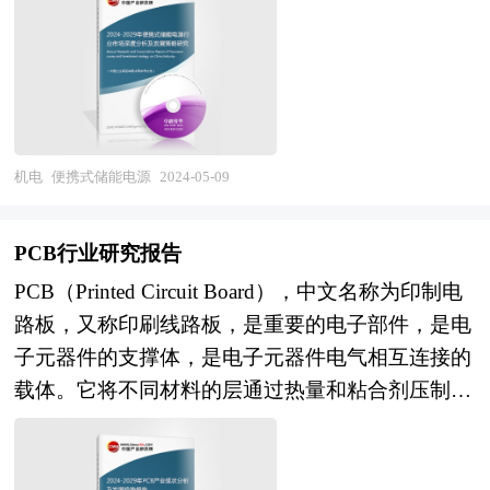
储能电源广泛应用于环保、通信、消防、电力、旅
煤矿机器人行业将面临的机遇与挑战，对煤矿机器
报告对我国共享充电宝行业的供需状况、发展现
游、家庭储能等领域。解决了户外用电的问题，方
人行业未来的发展趋势及前景作出审慎分析与预
状、子行业发展变化等进行了分析，重点分析了国
便了人们的工作和生活，便携式储能电源最大的特
测。是煤矿机器人企业、学术科研单位、投资企业
内外共享充电宝行业的发展现状、如何面对行业的
点是，摆脱"电线"限制。 储能产业在我国还处于发
准确了解行业最新发展动态，把握市场机会，正确
发展挑战、行业的发展建议、行业竞争力，以及行
展的初期阶段，虽然现阶段还没有与储能相关的政
制定企业发展战略的必备参考工具，极具参考价
业的投资分析和趋势预测等等。报告还综合了共享
策体系和价格机制，但作为新兴产业，储能已越来
机电
便携式储能电源
2024-05-09
值！
充电宝行业的整体发展动态，对行业在产品方面提
越受到政府能源部门和科技部门的关注和支持。国
供了参考建议和具体解决办法。报告对于共享充电
家关于储能产业发展规划正在逐步建立中，应用示
PCB行业研究报告
宝产品生产企业、经销商、行业管理部门以及拟进
范的财政补贴也在逐步推进中。虽然还有许多问题
入该行业的投资者具有重要的参考价值，对于研究
PCB（Printed Circuit Board），中文名称为印制电
有待解决，但在政府政策的支持下，储能厂商、电
我国共享充电宝行业发展规律、提高企业的运营效
路板，又称印刷线路板，是重要的电子部件，是电
力系统和有关科研院所的共同努力下，中国储能产
率、促进企业的发展壮大有学术和实践的双重意
子元器件的支撑体，是电子元器件电气相互连接的
业将得到持续不断的发展。 本报告由中研普华的
义。
载体。它将不同材料的层通过热量和粘合剂压制到
资深专家和研究人员通过长期周密的市场调研，参
一起，现在已有超过100层的实用PCB了。PCB的
考国家统计局、国家商务部、国家发改委、国务院
主要功能是使各种电子零组件按照预定电路连接，
发展研究中心、行业协会、全国及海外专业研究机
起电气连接作用。印制电路板是组装电子零件用的