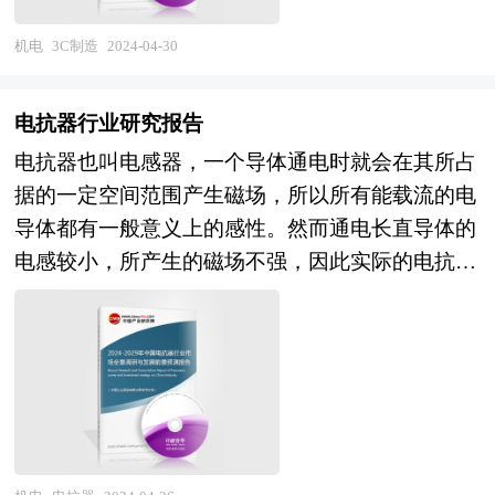
慎的预测论证。报告资料详实，图表丰富，既有深
行深入访谈的基础上，通过与国际同步的市场研究
国教学仪器的行业现状、市场各类经营指标的情
入的分析，又有直观的比较，为PCB行业企业在激
工具、理论和模型撰写而成。全面而准确地为您从
机电
3C制造
2024-04-30
况、重点企业状况、区域市场发展情况等内容进行
烈的市场竞争中洞察先机，能准确及时的针对自身
行业的整体高度来架构分析体系。让您全面、准确
详细的阐述和深入的分析，着重对教学仪器业务的
环境调整经营策略。
地把握整个3C制造行业的市场走向和发展趋势。
发展进行详尽深入的分析，并根据教学仪器行业的
电抗器行业研究报告
本报告专业！权威！报告根据3C制造行业的发展轨
政策经济发展环境对教学仪器行业潜在的风险和防
电抗器也叫电感器，一个导体通电时就会在其所占
迹及多年的实践经验，对中国3C制造行业的内外部
范建议进行分析。 《2024年版教学仪器产业规划
据的一定空间范围产生磁场，所以所有能载流的电
环境、行业发展现状、产业链发展状况、市场供
专项研究报告》由中研产业规划院领衔制作，精英
导体都有一般意义上的感性。然而通电长直导体的
需、竞争格局、标杆企业、发展趋势、机会风险、
专家团队在上千个重大项目积累了宝贵经验，为项
电感较小，所产生的磁场不强，因此实际的电抗器
发展策略与投资建议等进行了分析，并重点分析了
目成功落地保驾护航。中研产业规划院率先在业内
是导线绕成螺线管形式，称空心电抗器；有时为了
我国3C制造行业将面临的机遇与挑战，对3C制造
提出“全流程一体化”综合解决方案，提供从前期拿
让这只螺线管具有更大的电感，便在螺线管中插入
行业未来的发展趋势及前景作出审慎分析与预测。
地策划、定位策划、概念规划、空间规划、总体规
铁心，称铁心电抗器。电抗分为感抗和容抗，比较
是3C制造企业、学术科研单位、投资企业准确了解
划、城市设计、建筑设计、景观设计、IP设计、商
科学的归类是感抗器（电感器）和容抗器（电容
行业最新发展动态，把握市场机会，正确制定企业
业模式设计、招商、投资、运营等一系列咨询服
器）统称为电抗器，然而由于过去先有了电感器，
发展战略的必备参考工具，极具参考价值！
务。
并且被称为电抗器，所以现在人们所说的电容器就
是容抗器，而电抗器专指电感器。 中国生产的电