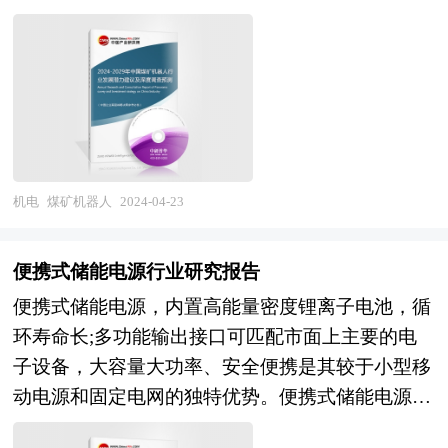
降低安全风险，并减轻矿工的劳动强度。 本报告
为一种补充家用充电方式的解决方案，预计将在未
由中研普华的资深专家和研究人员通过长期周密的
来几年内保持增长势头。然而，行业的发展也需要
市场调研，参考国家统计局、国家商务部、国家发
面对一些挑战，包括如何提高用户体验、降低运营
改委、国务院发展研究中心、行业协会、中国行业
成本以及应对激烈的市场竞争。 综上所述，共享
研究网、全国及海外专业研究机构提供的大量权威
充电宝行业虽然在资本市场上经历了一些波动，但
资料，并对多位业内资深专家进行深入访谈的基础
其服务和市场基础仍然稳固，未来的发展前景值得
上，通过与国际同步的市场研究工具、理论和模型
期待。随着技术的进步和用户需求的变化，共享充
机电
煤矿机器人
2024-04-23
撰写而成。全面而准确地为您从行业的整体高度来
电宝有望成为更多人生活中不可或缺的一部分。
架构分析体系。让您全面、准确地把握整个煤矿机
本研究咨询报告由中研普华咨询公司领衔撰写，在
便携式储能电源行业研究报告
器人行业的市场走向和发展趋势。 本报告专业！
大量周密的市场调研基础上，主要依据了国家统计
便携式储能电源，内置高能量密度锂离子电池，循
权威！报告根据煤矿机器人行业的发展轨迹及多年
局、国家商务部、国家发改委、国家经济信息中
环寿命长;多功能输出接口可匹配市面上主要的电
的实践经验，对中国煤矿机器人行业的内外部环
心、国务院发展研究中心、国家海关总署、全国商
子设备，大容量大功率、安全便携是其较于小型移
境、行业发展现状、产业链发展状况、市场供需、
业信息中心、中国经济景气监测中心、中国行业研
动电源和固定电网的独特优势。便携式储能电源是
竞争格局、标杆企业、发展趋势、机会风险、发展
究网、全国及海外相关报刊杂志的基础信息以及共
一种采用环保电芯打造而成的新能源系统。便携式
策略与投资建议等进行了分析，并重点分析了我国
享充电宝行业研究单位等公布和提供的大量资料。