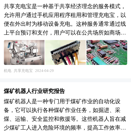
共享充电宝是一种基于共享经济理念的服务模式，
允许用户通过手机应用程序租用和管理充电宝，以
便在外出时为移动设备充电。这种服务通常通过线
上平台预订和支付，用户可以在公共场所如商场、
餐厅、咖啡厅等地找到共享充电宝的租赁点。 共
享充电宝行业的发展趋势显示出市场的逐步成熟和
规范化。随着技术的进步和消费者习惯的变化，共
享充电宝正在逐渐融入人们的日常生活中。例如，
机电
共享充电宝
2024-04-29
共享充电宝的应用场景正在从最初的消费型场景扩
展到更多的公共场景，如车站、机场等。同时，随
煤矿机器人行业研究报告
着智能手机功能的日益丰富和人们对其依赖程度的
煤矿机器人是一种专门用于煤矿作业的自动化设
加深，共享充电宝作为一种便捷的充电解决方案，
备，它可以执行各种煤矿作业任务，如掘进、采
其市场需求有望继续增长。 共享充电宝行业的前
煤、运输、安全监控和救援等。这些机器人旨在减
景看起来是积极的。随着移动支付技术的普及和用
少煤矿工人进入危险环境的频率，提高工作效率，
户对移动设备续航能力的更高要求，共享充电宝作