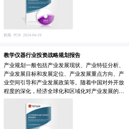
构提供的大量权威资料，并对多位业内资深专家进
关键互连件，不仅为电子元器件提供电气连接，也
行深入访谈的基础上，通过与国际同步的市场研究
承载着电子设备数字及模拟信号传输、电源供给和
工具、理论和模型撰写而成。报告根据便携式储能
射频微波信号发射与接收等功能。 PCB按材质可以
电源行业的发展轨迹及多年的实践经验，对中国便
分为有机材质板和无机材质板，按结构不同可分为
机电
PCB
2024-04-19
携式储能电源行业的内外部环境、市场供需、竞争
刚性板、挠性板、刚挠结合板和封装基板，按层数
格局、发展趋势、发展策略与投资建议等进行了分
不同可分为单面板、双面板和多层板。主要应用于
析，并重点分析了我国便携式储能电源行业将面临
教学仪器行业投资战略规划报告
通讯、消费电子、汽车电子、工控、医疗、航空航
的机遇与挑战，对便携式储能电源行业未来的发展
产业规划一般包括产业发展现状、产业特征分析、
天、国防和半导体封装等领域。 以Chat GPT为代
趋势及前景作出审慎分析与预测。是便携式储能电
产业发展目标和发展定位、产业发展重点方向、产
表的人工智能技术的快速发展，将推动AI服务器及
源企业、投资企业准确了解行业最新发展动态，把
业空间引导和产业发展政策等。随着中国对外开放
人工智能领域产品的大爆发，未来5年，5G、人工
握市场机会，正确制定企业发展战略的必备参考工
程度的深化，经济全球化和区域化对产业发展的影
智能、物联网、工业4.0、云端服务器、存储设
具，极具参考价值。
响显著增强，产业间的竞争层次和深度也发生了变
备、汽车电子等将成为驱动PCB需求增长的新方
化。因此，科学预测产业发展趋势和空间变化态
向。2023年中国PCB行业产值达到3096.63亿元。
势，对产业发展和规划具有重要的意义。中研普华
PCB板行业发展现状将继续紧跟时代发展的步伐，
拥有20年的产业规划、细分市场研究及大量项目运