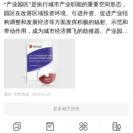
定位和发展方向不可多得的精品。除提供《2024-
“产业园区”是执行城市产业职能的重要空间形态，
企业合作——行业规范格式、互利的实施方案、谨
2029年版网络视频行业兼并重组机会研究及决策咨
园区在改善区域投资环境、引进外资、促进产业结
慎的市场评估； 项目评比——专家完全版格式、
询报告》外，我们也可以根据企业具体项目要求专
构调整和发展经济等方面发挥积极的辐射、示范和
严密的实施计划、精确的收益评估。 商业计划书
项编写专业定制版，并根据详细要求合理报价，为
带动作用，成为城市经济腾飞的助推器。产业园区
（Business Plan）是公司、企业或项目单位为了达
企业兼并重组提供全程指引服务。 1、中研普华作
是区域经济发展、产业调整和升级的重要空间聚集
到招商融资和其它发展目标之目的，在经过前期对
为卖方顾问提供的服务内容： 并购可行性分析、
形式，担负着聚集创新资源、培育新兴产业、推动
项目科学地调研、分析、搜集与整理有关资料的基
价值评估咨询、业务诊断及分析；寻找与推荐策略
城市化建设等一系列的重要使命。园区的具体形式
础上，根据一定的格式和内容的具体要求而编辑整
投资者，就交易结构和交易方案设计提供专业意
多种多样，主要包括高新区、开发区、科技园、工
理的一个向投资商及其他相关人员全面展示公司和
见；协助准备信息备忘录和投资意向书，就投资者
业区、产业基地、特色产业园等以及近来各地陆续
项目目前状况、未来发展潜力的书面材料。商业计
的选择和接洽策略提供专业意见；协调并管理投资
提出的产业新城、科技新城等。 产业园区作为产
划书是包括项目筹融资、战略规划等经营活动的蓝
者的财务，税务和法律尽职调查；协助卖方回复投
业集群的要载体和组成部分，现在园区经济效应已
通讯
安防系统
2024-05-28
图与指南，也是企业的行动纲领和执行方案。 商
资者尽职调查过程中提出的问题和要求；协助分析
引起越来越多人关注。国内外产业园区发展成功案
业计划书是一份全方位描述企业发展的文件，是企
公司的整体价值并制定定价策略，协助设定卖方与
更多相关报告
例表明，产业园区能够有效地创造聚集力，通过共
业经营者素质的体现，是企业拥有良好融资能力、
潜在投资者谈判的策略；参与卖方与潜在投资者的
享资源的、克服外部负效应，带动关联产业的发
实现跨式发展的重要条件之一。一份好的商业计划
谈判并提供现场技术支持；对最终法律协议中的商
展，从而有效地推动产业集群的形成。产业园区所
书是获得贷款和投资的关键。如何吸引投资者、特