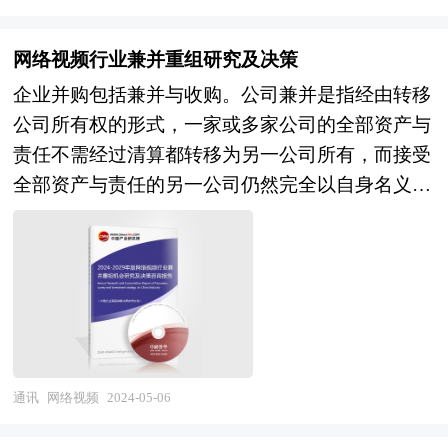
研普华长期对3D打印材料行业市场跟踪搜集的一
极具参考价值！
手市场数据，同时依据国家统计局、国家商务部、
网络视频行业兼并重组研究及决策
国家发改委、国务院发展研究中心、行业协会、中
企业并购包括兼并与收购。公司兼并是指经由转移
国行业研究网、全国及海外专业研究机构提供的大
公司所有权的形式，一家或多家公司的全部资产与
量权威资料，采用与国际同步的科学分析模型，全
责任不需经过清算都转移为另一公司所有，而接受
面而准确地为您从行业的整体高度来架构分析体
全部资产与责任的另一公司仍然完全以自身名义继
系。让您全面、准确地把握整个3D打印材料行业
续运行。公司收购则是指一家公司经由收购另一公
的市场走向和发展趋势。 报告对中国3D打印材料
司的股票或股份等方式，取得该另一公司的控制权
行业的内外部环境、行业发展现状、产业链发展状
或管理权。企业在并购及资产重组活动中会涉及到
况、市场供需、竞争格局、标杆企业、发展趋势、
诸多专业问题，比如并购目标公司的选定，目标公
机会风险、发展策略与投资建议等进行了分析，并
司资产估值，并购重组方式的选择、融资方式的选
重点分析了我国3D打印材料行业将面临的机遇与
择，并购成本的控制，并购的法律问题等等，面对
挑战。报告将帮助3D打印材料企业、学术科研单
这些问题，企业内部因缺乏专业人才往往难以正确
通讯
网络视频
2024-05-06
位、投资企业准确了解3D打印材料行业最新发展
处理，因而必须委托专业的顾问机构协助。 本报
动向，及早发现3D打印材料行业市场的空白点，