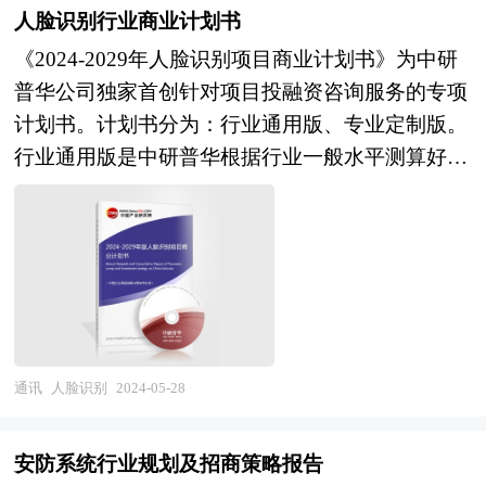
告由中研普华咨询公司领衔撰写，在大量周密的市
机会点，增长点和盈利点……准确把握3D打印材
人脸识别行业商业计划书
场调研基础上，主要依据了国家统计局、国家海关
料行业未被满足的市场需求和趋势，有效规避3D
《2024-2029年人脸识别项目商业计划书》为中研
总署、国家发改委、国家商务部、网络视频行业相
打印材料行业投资风险，更有效率地巩固或者拓展
普华公司独家首创针对项目投融资咨询服务的专项
关协会、中国行业研究网等国家部门、行业协会、
相应的战略性目标市场，牢牢把握行业竞争的主动
计划书。计划书分为：行业通用版、专业定制版。
国内外相关报刊杂志发表公布的基础信息以及专业
权。形成企业良好的可持续发展优势。
行业通用版是中研普华根据行业一般水平测算好了
研究机构公布和提供的大量资料，对我国网络视频
行业指标数据，作为行业通用的模板计划书，企业
行业的发展状况、竞争情况、发展趋势、行业技术
可以自行补充单位信息，稍做调整就可以作为项目
等背景进行了分析，并重点分析了我国网络视频行
计划书使用。我们也可以根据企业具体项目要求专
业兼并重组机会，以及中国网络视频行业兼并重组
项编写专业定制版，并根据详细要求合理报价，为
将面临的挑战。报告还对国内外的网络视频行业兼
企业项目立项、上马、融资提供全程指引服务。
并重组案例分析，并对网络视频行业兼并重组趋势
本计划书主要有以下几大用途： 审批国家资金
进行了趋向研判，本报告定期对网络视频行业运行
——国家规范格式、关注产业发展、侧重社会影
通讯
人脸识别
2024-05-28
和兼并重组事件进行监测，数据保持动态更新，是
响； 吸引外商投资——国际规范格式、遵从外资
网络视频相关企业、科研单位、投资机构等单位准
政策、确保外商利益； 吸引风险投资——金融业
确了解目前网络视频行业兼并重组动态，把握企业
安防系统行业规划及招商策略报告
规范格式、规避项目风险、保障收益回报； 友好