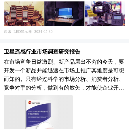
有了很大的突破与发展。 现今，在技术上，3D显
示、VR（虚拟现实）等新技术，正被引入到LED
透明屏的应用中来，从而很大地丰富，或者说改变
了LED透明屏最初的表现形式。LED透明屏因此也
通讯
LED显示器
2024-05-30
由一开始的单一被动接受方式，变得越来越人性
化，甚至可以实现基本的“人机交互”模式，这些智
卫星遥感行业市场调查研究报告
能化的发展技术，将给显示带来更多的施展空间。
在市场竞争日益激烈、新产品层出不穷的今天，要
LED透明屏具有透光性，安装在户外，保证室内的
开发一个新品并能迅速在市场上推广其难度是可想
阳光；同时，从外观上看，透明的显示屏呈现给人
而知的。只有经过科学的市场分析、消费者分析、
一种时尚科技感，当显示屏亮起时，则能呈现多彩
竞争对手的分析，做到有的放矢，才能使企业开发
内容；当显示屏灯灭时，则是一块玻璃外墙，干净
的新产品立于不败之地。企业在新产品入市前需要
利落，不会只留一块黑黢黢的大面积的箱体。当其
对相关产品的市场做整体分析，了解竞争对手的市
与建筑体融合时，能够增添城市建筑的观赏魅力，
场状况，了解消费者的消费状况，给新产品找准市
因此，LED透明屏更加贴合现在城市户外广告美化
场切入点，实现企业预期目标。中研普华通过多个
的要求。况且，建筑大面积应用LED透明屏时，其