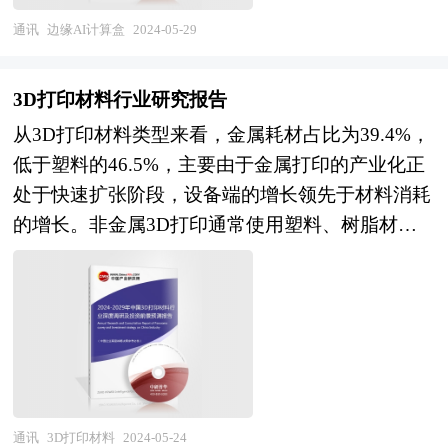
资料，对我国LED显示器的行业现状、市场各类经
威资料，并对多位业内资深专家进行深入访谈的基
通讯
边缘AI计算盒
2024-05-29
营指标的情况、重点企业状况、产业链上下游发展
础上，通过与国际同步的市场研究工具、理论和模
情况等内容进行详细的阐述和深入的分析，着重对
型撰写而成。全面而准确地为您从行业的整体高度
3D打印材料行业研究报告
LED显示器市场的发展进行详尽深入的分析，并根
来架构分析体系。让您全面、准确地把握整个边缘
据市场的政策经济发展环境对市场潜在的风险和防
从3D打印材料类型来看，金属耗材占比为39.4%，
AI计算盒行业的市场走向和发展趋势。 本报告专
范建议进行分析。最后提出研究者对LED显示器市
低于塑料的46.5%，主要由于金属打印的产业化正
业！权威！报告根据边缘AI计算盒行业的发展轨迹
场的研究观点，以供投资决策者参考。
处于快速扩张阶段，设备端的增长领先于材料消耗
及多年的实践经验，对中国边缘AI计算盒行业的内
的增长。非金属3D打印通常使用塑料、树脂材料
外部环境、行业发展现状、产业链发展状况、市场
等，金属3D打印通常使用各类合金粉末和线材。
供需、竞争格局、标杆企业、发展趋势、机会风
相比传统制造模式，非金属3D打印的优势主要在
险、发展策略与投资建议等进行了分析，并重点分
于无模化和可定制，但受限于材料性能，其主要用
析了我国边缘AI计算盒行业将面临的机遇与挑战，
于样品和模具的生产，量和价都很难起来；而金属
对边缘AI计算盒行业未来的发展趋势及前景作出审
3D打印除了具备无模化可定制优势外，在打印效
慎分析与预测。是边缘AI计算盒企业、学术科研单
率和打印质量上相比传统金属加工工艺均有较为明
位、投资企业准确了解行业最新发展动态，把握市
显的提升，具有更大的发展潜力。 本报告利用中
通讯
3D打印材料
2024-05-24
场机会，正确制定企业发展战略的必备参考工具，