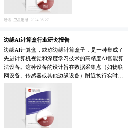
新产品上市调查项目的研究，对新品上市前企业找
呈现的视觉效果相当震撼，更有可能成为当地的地
准市场定位和产品定位有着全新的认识。中研普华
标以及旅游热点，促进当地旅游经济的发展。除此
针对不同客户需求度身定做不同的研究解决方案。
之外，LED透明屏相对能够节省能耗，赋能环保，
通讯
卫星遥感
2024-05-27
针对普通的研究需求，公司运用国际认可的独创研
更能贯彻落实减排政策。既美观又节能的LED透明
究产品和统计分析方法论，用来提供广泛的标准化
屏，更有利于户外广告审批手续的通过，而附贴在
边缘AI计算盒行业研究报告
数据和比较数据。如果研究要求比较特殊，我们会
玻璃上的贴膜屏，则作为室内广告显示，省去户外
边缘AI计算盒，或称边缘计算盒子，是一种集成了
针对特定市场专门设计研究解决方案。我们的研究
广告的审批手续，拓展LED透明屏在玻璃膜墙的施
先进计算机视觉和深度学习技术的高精度AI智能算
人员熟悉各种访问方法的优缺点和适用的范围，在
展空间，深入发掘LED透明屏的增长空间。 本研
法设备。这种设备的设计旨在数据采集点（如物联
项目设计中能够灵活选择和组合各种研究方法。此
究咨询报告由中研普华咨询公司领衔撰写，在大量
网设备、传感器或其他边缘设备）附近执行实时数
外在长期的实践探索中，我们也总结出各种适合于
周密的市场调研基础上，主要依据了国家统计局、
据分析和处理任务，以减少数据传输和处理的延
行业专项研究的模型,这些产品帮助客户综合广泛
国家商务部、国家发改委、国家经济信息中心、国
迟，提供更为快速和响应迅速的决策支持。 本报
的信息，加以评估，判断发展机会并计划未来的市
务院发展研究中心、国家海关总署、中国工信部、
告由中研普华的资深专家和研究人员通过长期周密
场营销活动。
全国商业信息中心、中国经济景气监测中心、中国
的市场调研，参考国家统计局、国家商务部、国家
行业研究网、国内外相关报刊杂志的基础信息以及
发改委、国务院发展研究中心、行业协会、中国行
LED显示器相关专业研究单位等公布和提供的大量
业研究网、全国及海外专业研究机构提供的大量权