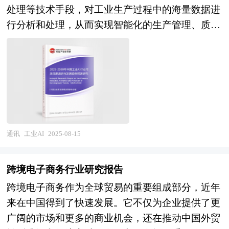
展的产业支撑体系，为招商工作确定方向和框架。
家统计局、国家商务部、国家发改委、国家经济信
处理等技术手段，对工业生产过程中的海量数据进
我们针对各大城市、区县镇等区域的产业发展规
息中心、国务院发展研究中心、国家海关总署、全
行分析和处理，从而实现智能化的生产管理、质量
划，将围绕“产业分析→产业定位→产业规划→产
国商业信息中心、中国经济景气监测中心、中国行
检测、设备维护和供应链优化等功能。工业AI能够
业实施”这条主线来展开。各地由于资源禀赋不
业研究网、全国及海外相关报刊杂志的基础信息以
模拟人类专家的经验和决策过程，自动识别生产中
同，发展相关产业的条件也就不同，只有准确的理
及显示器件行业研究单位等公布和提供的大量资
的异常情况、预测设备故障、优化生产流程，从而
解区域内产业发展基础和潜力，才能编制出符合当
料。报告对我国显示器件行业的供需状况、发展现
提高生产效率、降低成本、提升产品质量，并推动
地实际的产业发展规划。中研普华拥有完善的调研
状、子行业发展变化等进行了分析，重点分析了国
工业制造向智能化、柔性化和高效化方向发展。它
访谈方案，能够快速全面的根据当地实际条件提取
内外显示器件行业的发展现状、如何面对行业的发
不仅改变了传统的工业生产模式，还为制造业的转
编制规划所需遵循的一些约束性指标。区域产业发
展挑战、行业的发展建议、行业竞争力，以及行业
型升级提供了强大的技术支撑，成为工业4.0时代
通讯
工业AI
2025-08-15
展规划的编制必须科学严谨，形式大于实质是产业
的投资分析和趋势预测等等。报告还综合了显示器
的核心驱动力之一。 在全球范围内，工业AI市场
规划编制的通病，而更多利用翔实的数据和图表说
件行业的整体发展动态，对行业在产品方面提供了
呈现出巨大的发展潜力和广阔的发展机会。对于发
话是高质量产业发展规划的一个重要标志。中研普
跨境电子商务行业研究报告
参考建议和具体解决办法。报告对于显示器件产品
达国家而言，其工业基础雄厚，制造业自动化和信
华凭借丰富的数据来源渠道，以及对规划结构的精
生产企业、经销商、行业管理部门以及拟进入该行
跨境电子商务作为全球贸易的重要组成部分，近年
息化水平较高，工业AI的应用能够进一步提升生产
准把握，能够最大限度的做到利用数据图表支撑自
业的投资者具有重要的参考价值，对于研究我国显
来在中国得到了快速发展。它不仅为企业提供了更
效率和产品质量，增强制造业的国际竞争力，同时
身观点。区域产业发展规划必须要具有较强的可操
示器件行业发展规律、提高企业的运营效率、促进
广阔的市场和更多的商业机会，还在推动中国外贸
为高端装备制造、航空航天、汽车制造等关键领域