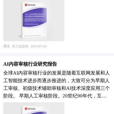
长三角珠三角环渤海经济区，东北振兴、中部崛
物联网等新兴技术深度融合，实现更加精准的市场
长率扩张，2030年市场规模将突破1.48万亿元。但
军工信息化作为国防科技工业转型升级的关键路
起，那叫区域发展战略，还有省域战略，市域战
定位和个性化的服务。在市场格局方面，随着全球
在这片十万亿级蓝海中，真正的掘金机会属于那些
径，将信息技术、网络技术、人工智能、大数据、
略，底下还有县域战略，集团战略、组织战略。一
化的加速，跨境电子商务行业的国际竞争将更加激
读懂技术路线、卡位应用场景、破解数据密码的资
云计算等前沿高科技手段，深度融入国防和军队现
个城市的发展，它没有明确的战略定位，它没有明
烈。中国企业需要不断提升自身的技术水平和创新
本玩家。 本研究咨询报告由中研普华咨询公司领
代化建设的各个环节。 在实际运作中，军工信息
确的发展思路，它就走不下去，它的经济发展就一
能力，积极拓展国际市场，提升国际竞争力。同
衔撰写，在大量周密的市场调研基础上，主要依据
化通过一系列举措，实现武器装备智能化、作战指
定受影响。到深圳去看，经济相对的很热很热。到
时，随着环保意识的增强，绿色物流和可持续发展
了国家统计局、国家商务部、国家发改委、国家经
挥自动化、军事管理高效化以及后勤保障精准化。
珠海去看，经济相对的很冷很冷，为什么差别这么
通讯
军工信息化
2025-07-24
将成为行业的重要发展方向。 本研究咨询报告由
济信息中心、国务院发展研究中心、全国商业信息
举例来说，在武器装备智能化方面，通过为传统装
大？一是区域产业战略方向差异，深圳从一开始就
中研普华咨询公司领衔撰写，在大量周密的市场调
中心、中国经济景气监测中心、中国行业研究网、
备植入先进的感知、决策与打击系统，让武器装备
以引进工业项目为主，在中国刚刚开放前五年被引
研基础上，主要依据了国家统计局、国家商务部、
AI内容审核行业研究报告
全国及海外多种相关报刊杂志的基础信息以及专业
具备更强的自主作战能力；作战指挥自动化则借助
进的工业大多数都被深圳所拥有，而珠海开始定位
国家发改委、国家经济信息中心、国务院发展研究
全球AI内容审核行业的发展是随着互联网发展和人
研究单位等公布和提供的大量资料。对我国工业AI
高效的指挥控制系统，快速整合多源信息，实现对
引进的是旅游业，随后第二年又转变为引进工业为
中心、全国商业信息中心、中国经济景气监测中心
工智能技术进步而逐步推进的，大致可分为早期人
行业作了详尽深入的分析，是企业进行市场研究工
战场态势的精准把控与高效指挥；军事管理高效化
主，政策朝令夕改又失去了先手之机，导致珠海的
提供的最新行业运行数据为基础，验证于与我们建
工审核、初级技术辅助审核和AI技术深度应用三个
作时不可或缺的重要参考资料，同时也可作为金融
利用信息化手段优化管理流程，提升资源调配效
工业发展一直被深圳完全压制；二是珠海好大喜
立联系的全国科研机构、行业协会组织的权威统计
阶段。 早期人工审核阶段。20世纪90年代，互联
机构进行信贷分析、证券分析、投资分析等研究工
率；后勤保障精准化依靠物联网、大数据等技术，
功，在行业发展上没有一个明确的思路和相应的鼓
资料。我们对跨境电子商务行业进行了长期追踪，
网刚刚兴起，网络内容相对较少，内容审核主要依
作时的参考依据。
确保物资供应及时且准确。其核心目标在于借助信
励措施，没有发挥出政府具备的功能，而深圳则完
结合我们对跨境电子商务相关企业的调查研究，对
靠人工进行。人工审核虽然具有一定的灵活性和准