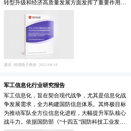
作性，这就要求规划必须要落脚到产业发展目录
企业的发展壮大有学术和实践的双重意义。
转型升级和经济高质量发展方面发挥了重要作用。
提供智能化解决方案。在发展中国家，随着工业化
上。中研普华拥有多年的产业研究经验，能够在产
随着互联网技术的不断进步和全球市场的进一步开
进程的加速推进，对工业生产效率和质量的要求不
业规划的编制过程中很好的将宏观的行业研究与微
放，跨境电子商务行业正经历着前所未有的发展机
断提高，工业AI技术的引入可以弥补传统工业技术
观的项目研究结合起来，让规划最终落脚到重点细
遇。 当前，中国跨境电子商务行业正处于技术创
的不足，实现跨越式发展。工业AI行业的发展面临
分领域、重点集聚区和重点项目上。 时代走到今
新和市场拓展的关键时期。一方面，随着技术的进
着诸多挑战和难度。首先，工业场景的复杂性和多
天，发展战略成为世界最热点的问题。世界上的各
步，跨境电子商务的运营模式不断优化，从传统的
样性使得AI技术的适配和落地难度较大。不同行业
种论坛，无一例外都共同讨论的主题是发展战略问
B2B、B2C模式逐步向C2C、O2O等多元化模式发
的生产工艺、设备类型和数据特点存在巨大差异，
题。我们看西方国家所走过的道路，我们从中应该
展。例如，B2C模式通过直接面向消费者，减少了
通讯
跨境电子商务
2025-08-18
需要针对具体场景进行定制化的模型开发和算法优
吸取什么教训？我们用什么样的眼光来看城市的发
中间环节，提高了交易效率和利润空间。另一方
化。其次，数据质量和数据安全是制约工业AI发展
展，看我们经济的发展，区域的发展。我们战略视
面，市场需求的多样化和高端化趋势促使企业不断
的关键因素。 2025年中国工业AI核心产业规模已
军工信息化行业研究报告
野在什么地方？战略是分层的，上到世界下到企
提升产品质量和服务水平。随着中国消费者对海外
突破4200亿元，其中智能质检、预测性维护、生产
军工信息化，旨在契合现代战争，尤其是信息化战
业，每个层面都有战略问题。中美关系怎么处理？
商品需求的增加，跨境电商平台的用户体验和服务
优化三大领域占据68%份额。当“机器换人”进入“AI
争发展需求，全力构建国防信息体系。其终极目标
中日关系怎么处理？那就叫国际战略、世界战略。
质量成为竞争的关键。未来，跨境电子商务行业将
赋能”新阶段，当“数字孪生”重构生产流程，工业
为推动军队全方位信息化进程，大幅提升军队核心
亚太金融组织、欧盟、东盟、中亚、OPEC，那叫
朝着更加智能化、绿色化和高效化的方向发展。在
AI已从“辅助工具”升级为“制造大脑”。中研普华预
战斗力。依据国防部《“十四五”国防科技工业发展
地缘战略。党的十八大报告，那叫国家发展战略。
技术层面，跨境电子商务将与人工智能、大数据、
测，2025-2030年间，行业将以年均28.7%的复合增
规划》以及国家国防科技工业局的相关指导文件，