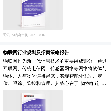
息化手段，全面提升国防体系的作战效能、指挥控
全相反，在行业发展上做足了功夫，让深圳的领先
我国跨境电子商务行业发展现状与前景、市场竞争
确性，但效率极低，难以应对大量涌现的网络信
制能力以及资源调配效率，为新时代国防和军队现
优势一直得到保持；可见由于区域产业规划战略的
格局与形势、赢利水平与企业发展、投资策略与风
息，且审核结果易受主观因素影响，错误率较高。
代化建设提供坚实支撑。 政策支持方面，2024年
方向失误以及执行不到位，导致珠海作为国内四大
险预警、发展趋势与规划建议等进行深入研究，并
初级技术辅助审核阶段。随着计算机技术的发展，
国防预算同比增长7.2%（2024年官方预算增
经济特区之一却沦为广东省的二线城市，而深圳则
重点分析了跨境电子商务行业的前景与风险。报告
为了提高审核效率，一些企业和机构开始尝试运用
幅），其中装备采购与信息化建设是重点投入领
一直是全国最具创新力的一线城市。 本报告由中
揭示了跨境电子商务市场潜在需求与潜在机会，为
自然语言处理（NLP）技术进行内容审核，主要采
通讯
AI内容审核
2025-08-07
域。装备采购制度改革通过优化招标流程、提高采
研普华咨询公司领衔撰写，在大量周密的市场调研
战略投资者选择恰当的投资时机和公司领导层做战
用关键词过滤、黑名单管理等初步技术。通过预设
购效率，间接提升了企业的资金周转速度；军贸发
基础上，主要依据了国家统计局、国家海关总署、
略规划提供准确的市场情报信息及科学的决策依
的关键词库，对文本、图片、视频等内容进行初步
展则为企业开辟了海外市场，如“一带一路”沿线国
物联网行业规划及招商策略报告
国家商务部、国家财政部、国务院发展研究中心、
据，同时对银行信贷部门也具有极大的参考价值。
筛选，排除敏感信息，这在一定程度上提高了审核
家的军事信息化合作项目，为盈利增长提供了新渠
网络安全行业相关协会、中国行业研究网、全国及
物联网作为新一代信息技术的重要组成部分，通过
效率，但准确性和召回率相对较低。 AI技术深度
道。高端芯片、FPGA等电子元器件国产化（如某
海外多种相关报刊杂志的基础信息等公布和提供的
互联网、传统电信网、传感器网络等网络将物体与
应用阶段。21世纪初，随着AI技术的不断发展，机
型军用芯片国产化率65%）是主要降本路径，也是
大量资料，对国内外网络安全行业发展情况、发展
物体、人与物体连接起来，实现智能化识别、定
器学习、深度学习等技术逐渐应用于内容审核领
未来盈利的突破口——随着国产技术的成熟，进口
趋势及其所面临的问题等进行了分析，对我国网络
位、跟踪、监控和管理。其核心在于“物物相连”，
域，机器审核逐渐取代人工审核成为主要方式，审
替代将带来成本下降与市场份额提升的双重收益。
安全产业政府战略规划、区域战略规划等进行了深
通过感知层、网络层、平台层和应用层的协同工
核效率得到大幅提升。近年来，随着深度学习等技
军工信息化行业的成长速度呈现“整体调整、局部
入探讨。报告同时还对我国北京、广东等地主要网
作，推动各行业的数字化转型。 “产业园区”是执行
术的突破，AI内容审核在准确性和效率上取得了显
爆发”的特点，这与国防建设的阶段性需求和技术
络安全产业规划的概况、策略进行了分析，揭示了
城市产业职能的重要空间形态，园区在改善区域投
着提升。自然语言处理、计算机视觉、语音识别等