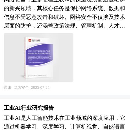
LED和Micro LED等新兴技术也在不断成熟，逐渐
的新兴领域，其核心任务是保护网络系统、数据和
实现商业化应用。此外，柔性显示技术的发展为显
信息不受恶意攻击和破坏。网络安全不仅涉及技术
示器件行业带来了新的机遇，其独特的可弯曲、可
层面的防护，还涵盖政策法规、管理机制、人才培
折叠特性，为电子产品设计提供了更大的创新空
养等多个方面。随着数字化转型的加速，网络安全
间。未来几年，显示器件行业将继续朝着高分辨
已成为保障国家、企业和个人信息安全的关键力
率、大尺寸、柔性化、智能化等方向发展。新型显
量。 区域产业规划是地方经济发展战略的核心内
示技术如OLED、Micro LED等将逐渐替代传统
容，是各级政府部门发展相关产业的“路线图”，对
LCD显示屏，成为市场主流。同时，随着5G通
于区域发展规划来说，就相当于一张蓝图对一个建
信、人工智能、虚拟现实等新一代信息技术的发
筑物的重要性，有了这张“蓝图”，区域才能在有规
展，显示器件在智能穿戴、车载显示、虚拟现实等
划有计划的基础上进行更好的区域建设。特定区域
领域的应用将更加广泛。此外，产业生态的完善也
通讯
网络安全
2025-07-25
内某个产业的快速健康发展有赖于当地政府以前瞻
将成为行业发展的重要趋势，企业间的协同创新将
性的眼光拟定科学合理的发展规划，特别是一些战
推动显示器件行业构建更加完整和富有韧性的产业
工业AI行业研究报告
略性新兴产业更需要地方政府制定切实可行的扶持
链。 本研究咨询报告由中研普华咨询公司领衔撰
工业AI是人工智能技术在工业领域的深度应用，它
和培育规划。通过区域产业规划来确定地方经济发
写，在大量周密的市场调研基础上，主要依据了国
通过机器学习、深度学习、计算机视觉、自然语言