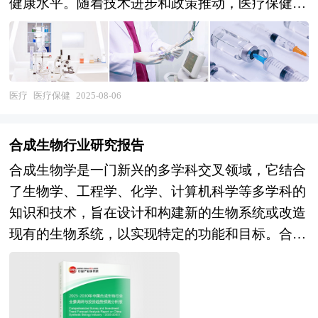
健康水平。随着技术进步和政策推动，医疗保健行
业正从传统的疾病治疗向全生命周期健康管理转
型。 《2025-2030年版医疗保健项目可行性研究报
告》为中研普华公司独家首创针对行业投资可行性
研究咨询服务的专项研究报告。报告分为：行业通
医疗
医疗保健
2025-08-06
用版、专业定制版。行业通用版是中研普华根据行
业一般水平测算好了行业指标数据，作为行业通用
合成生物行业研究报告
的模板报告，企业可以自行补充单位信息，稍做调
合成生物学是一门新兴的多学科交叉领域，它结合
整就可以作为项目报告使用。我们也可以根据企业
了生物学、工程学、化学、计算机科学等多学科的
具体项目要求专项编写专业定制版，并根据详细要
知识和技术，旨在设计和构建新的生物系统或改造
求合理报价，为企业项目立项、上马、融资提供全
现有的生物系统，以实现特定的功能和目标。合成
程指引服务。 中研普华具有丰富的项目可行性分
生物学的核心在于“设计”和“构建”，通过人工设计
析报告案例编制经验和一流的团队，能够为您设计
生物分子、生物元件、生物电路和生物系统，创造
项目建设方案，完成包括市场和销售、规模和产
出具有特定功能的生物实体，从而解决能源、环
品、厂址及建设工程方案、原辅料供应、工艺技