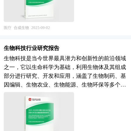
境、健康和材料等领域的重大问题。 合成生物学
术、设备选择、人员组织、实施计划、投资与成
作为一门前沿科学，具有广阔的发展前景和巨大的
本、效益及风险等的计算和评价；内容详实、严密
应用潜力。随着技术创新的不断推进和政策支持的
地论证项目的可行性和投资的必要性。 本报告主
加强，合成生物学有望在医药、能源、环境、农业
要有以下几大用途： 1、用于企业融资、对外招商
医疗
合成生物
2025-09-02
等多个领域取得重大突破，为解决全球性问题提供
合作 2、用于国家发展和改革委立项 3、用于银行
新的解决方案。然而，合成生物学也面临着技术、
贷款 4、用于境外投资项目核准 5、用于企业上市
生物科技行业研究报告
伦理、法律和社会认知等多方面的挑战，需要政
的招股说明书 6、用于申请政府资金 可行性研究报
生物科技是当今世界最具潜力和创新性的前沿领域
府、科研机构、企业和公众共同努力，推动合成生
告是在制定某一建设或科研项目之前，对该项目实
之一，它以生命科学为基础，利用生物体及其组成
物学的健康发展。 本研究咨询报告由中研普华咨
施的可能性、有效性、技术方案及技术政策进行具
部分进行研究、开发和应用，涵盖了生物制药、基
询公司领衔撰写，在大量周密的市场调研基础上，
体、深入、细致的技术论证和经济评价，以求确定
因编辑、生物农业、生物能源、生物环保等多个重
主要依据了国家统计局、国家商务部、国家发改
一个在技术上合理、经济上合算的最优方案和最佳
要方向。生物科技的核心在于通过先进的科学技术
委、国家经济信息中心、国务院发展研究中心、国
时机而写的书面报告。 可行性研究报告主要内容
手段，深入探索生命的奥秘，并将其转化为改善人
家海关总署、全国商业信息中心、中国经济景气监
是要求以全面、系统的分析为主要方法，经济效益
类健康、提升生活质量、促进可持续发展的实际应
测中心、中国行业研究网、全国及海外多种相关报
为核心，围绕影响项目的各种因素，运用大量的数
用。 当前，生物科技行业正处于快速发展的黄金
刊杂志的基础信息以及专业研究单位等公布和提供
据资料论证拟建项目是否可行。对整个可行性研究
时期。一方面，基因编辑技术如CRISPR-Cas9的出