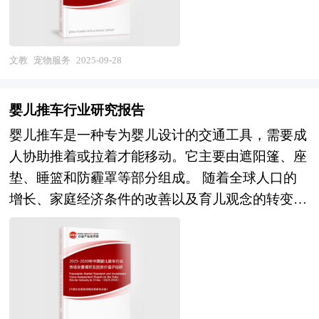
更加多元化，从家庭健身到户外健身，从个人健身
因素。行业呈现出多元化、个性化的发展趋势，宠
到团体健身，健身器械将为人们提供更加丰富的健
物主人对高端化、智能化服务的需求不断增加，特
身体验。随着人们对健康的重视程度不断提高，健
别是90后、00后年轻宠主对个性化服务的偏好推动
文教
宠物服务
2025-09-28
身器械行业将继续保持良好的发展势头，为人们的
了细分领域的快速发展。此外，技术的进步也为行
健康生活提供有力支持。 本研究咨询报告由中研
业发展提供了有力支持，智能宠物用品、远程医
普华咨询公司领衔撰写，在大量周密的市场调研基
婴儿推车行业研究报告
疗、健康监测等技术的应用，提升了服务的效率和
础上，主要依据了国家统计局、国家商务部、国家
婴儿推车是一种专为婴儿设计的交通工具，需要成
质量。 展望未来，中国宠物服务行业将进入一个
发改委、国家经济信息中心、国务院发展研究中
人协助推着或拉着才能移动。它主要由遮阳篷、座
高质量发展的新阶段。随着消费升级和宠物人性化
心、国家海关总署、全国商业信息中心、中国经济
垫、睡篮和防霾罩等部分组成。 随着全球人口的
趋势的加剧，宠物服务市场将继续保持快速增长，
景气监测中心、中国行业研究网、全国及海外相关
增长、家庭经济条件的改善以及育儿观念的转变，
市场规模有望进一步扩大。行业将更加注重服务的
报刊杂志的基础信息以及健身器械行业研究单位等
婴儿推车市场需求持续增长。在中国，随着“二
品质和个性化，满足不同宠物主人的需求。同时，
公布和提供的大量资料。报告对我国健身器械行业
孩”“三孩”政策的实施，新生儿数量逐年增加，进
智能化和数字化技术的深度应用将推动行业升级，
的供需状况、发展现状、子行业发展变化等进行了
一步推动了婴儿推车市场的扩大。消费者对高品质
提升服务的便捷性和效率。此外，随着政策对宠物
分析，重点分析了国内外健身器械行业的发展现
育儿产品的追求以及对婴儿安全、舒适出行的重
行业规范化管理的加强，合规化经营将成为企业长
状、如何面对行业的发展挑战、行业的发展建议、
视，促使婴儿推车行业向智能化、个性化方向发
期发展的关键。总体来看，中国宠物服务行业在未