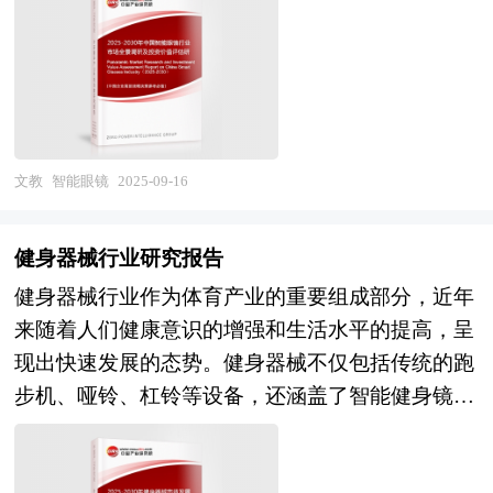
的智能眼镜行业数据分析以权威的国家统计数据为
由中研普华咨询公司领衔撰写，在大量周密的市场
基础，采用宏观和微观相结合的分析方式，利用科
调研基础上，主要依据了国家统计局、国家商务
学的统计分析方法，在描述行业概貌的同时，对智
部、国家发改委、国家经济信息中心、国务院发展
能眼镜行业进行细化分析，重点企业状况等。报告
研究中心、全国商业信息中心、中国经济景气监测
中主要运用图表及表格方式，直观地阐明了行业的
中心、中国行业研究网、全国及海外多种相关报刊
经济类型构成、规模构成、经营效益比较、供需状
文教
智能眼镜
2025-09-16
杂志的基础信息以及专业研究单位等公布和提供的
况等，是企业了解智能眼镜行业市场状况必不可少
大量资料。对我国装饰画行业作了详尽深入的分
的助手。在形式上，报告以丰富的数据和图表为
析，是企业进行市场研究工作时不可或缺的重要参
健身器械行业研究报告
主，突出文章的可读性和可视性，避免套话和空
考资料，同时也可作为金融机构进行信贷分析、证
健身器械行业作为体育产业的重要组成部分，近年
话。报告附加了与行业相关的数据、政策法规目
券分析、投资分析等研究工作时的参考依据。
来随着人们健康意识的增强和生活水平的提高，呈
录、主要企业信息及行业的大事记等，为投资者和
现出快速发展的态势。健身器械不仅包括传统的跑
业界人士提供了一幅生动的行业全景图。 本研究
步机、哑铃、杠铃等设备，还涵盖了智能健身镜、
咨询报告由中研普华咨询公司领衔撰写，在大量周
可穿戴健身设备等新兴产品。这些器械广泛应用于
密的市场调研基础上，主要依据了国家统计局、国
家庭、健身房、社区中心等多个场景，为人们提供
家商务部、国家发改委、国家经济信息中心、国务