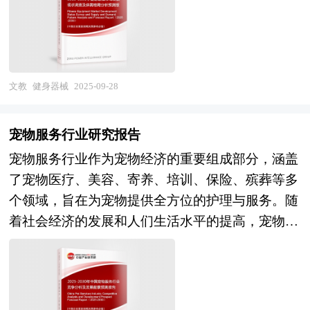
了多样化的健身选择。目前，中国健身器械行业正
院发展研究中心、国家海关总署、全国商业信息中
处于转型升级的关键时期，市场需求持续增长，消
心、中国经济景气监测中心、中国行业研究网、全
费者对健身器械的需求不再局限于基本的锻炼功
国及海外相关报刊杂志的基础信息以及智能眼镜行
能，而是更加注重智能化、个性化和便捷性。技术
业研究单位等公布和提供的大量资料。报告对我国
进步推动了健身器械的智能化发展，如智能健身设
文教
健身器械
2025-09-28
智能眼镜行业的供需状况、发展现状、子行业发展
备能够实时监测运动数据、提供个性化的健身建议
变化等进行了分析，重点分析了国内外智能眼镜行
等，提升了用户的健身体验。同时，随着人们对健
业的发展现状、如何面对行业的发展挑战、行业的
宠物服务行业研究报告
康生活方式的追求，健身器械行业也在不断创新，
发展建议、行业竞争力，以及行业的投资分析和趋
宠物服务行业作为宠物经济的重要组成部分，涵盖
以满足不同年龄、不同健康状况人群的需求。 展
势预测等等。报告还综合了智能眼镜行业的整体发
了宠物医疗、美容、寄养、培训、保险、殡葬等多
望未来，中国健身器械行业将呈现出智能化、个性
展动态，对行业在产品方面提供了参考建议和具体
个领域，旨在为宠物提供全方位的护理与服务。随
化、多元化的发展趋势。随着科技的不断进步，健
解决办法。报告对于智能眼镜产品生产企业、经销
着社会经济的发展和人们生活水平的提高，宠物在
身器械将更加智能化，能够更好地与用户的健康数
商、行业管理部门以及拟进入该行业的投资者具有
家庭中的地位日益提升，宠物服务行业也迎来了快
据进行交互，提供更加精准的健身方案。同时，健
重要的参考价值，对于研究我国智能眼镜行业发展
速发展的机遇。目前，中国宠物服务行业正处于快
身器械的设计将更加注重个性化，满足不同用户的
规律、提高企业的运营效率、促进企业的发展壮大
速发展阶段，市场规模持续扩大，宠物数量的增加
审美和功能需求。此外，健身器械的应用场景也将
有学术和实践的双重意义。
和宠物主人消费能力的提升是推动行业发展的主要