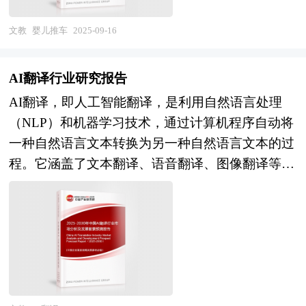
行业竞争力，以及行业的投资分析和趋势预测等
展。 本研究咨询报告由中研普华咨询公司领衔撰
来几年内将继续保持增长态势，为宠物主人提供更
等。报告还综合了健身器械行业的整体发展动态，
写，在大量周密的市场调研基础上，主要依据了国
文教
婴儿推车
2025-09-16
加优质、多样化的服务，推动整个行业的高质量发
对行业在产品方面提供了参考建议和具体解决办
家统计局、国家商务部、国家发改委、国家经济信
展。 本研究咨询报告由中研普华咨询公司领衔撰
法。报告对于健身器械产品生产企业、经销商、行
息中心、国务院发展研究中心、国家海关总署、全
写，在大量周密的市场调研基础上，主要依据了国
AI翻译行业研究报告
业管理部门以及拟进入该行业的投资者具有重要的
国商业信息中心、中国经济景气监测中心、中国行
家统计局、国家商务部、国家发改委、国家经济信
AI翻译，即人工智能翻译，是利用自然语言处理
参考价值，对于研究我国健身器械行业发展规律、
业研究网、全国及海外多种相关报刊杂志的基础信
息中心、国务院发展研究中心、国家海关总署、全
（NLP）和机器学习技术，通过计算机程序自动将
提高企业的运营效率、促进企业的发展壮大有学术
息以及专业研究单位等公布和提供的大量资料，结
国商业信息中心、中国经济景气监测中心、中国行
一种自然语言文本转换为另一种自然语言文本的过
和实践的双重意义。
合中研普华公司对婴儿推车相关企业和科研单位等
业研究网、全国及海外相关报刊杂志的基础信息以
程。它涵盖了文本翻译、语音翻译、图像翻译等多
的实地调查，对国内外婴儿推车行业的供给与需求
及宠物服务行业研究单位等公布和提供的大量资
种形式，能够快速、高效地满足人们在跨语言交流
状况、相关行业的发展状况、市场消费变化等进行
料。报告对我国宠物服务行业的供需状况、发展现
中的多样化需求。AI翻译技术的核心在于对语言的
了分析。重点研究了主要婴儿推车品牌的发展状
状、子行业发展变化等进行了分析，重点分析了国
理解和生成能力，通过大量的语料数据训练，使机
况，以及未来中国婴儿推车行业将面临的机遇以及
内外宠物服务行业的发展现状、如何面对行业的发
器能够学习语言的语法、词汇和语义规则，从而实
企业的应对策略。报告还分析了婴儿推车市场的竞
展挑战、行业的发展建议、行业竞争力，以及行业
现准确的翻译输出。随着深度学习技术的不断进
争格局，行业的发展动向，并对行业相关政策进行
的投资分析和趋势预测等等。报告还综合了宠物服
步，AI翻译的准确性和流畅性得到了显著提升，逐
了介绍和政策趋向研判，是婴儿推车生产企业、科
务行业的整体发展动态，对行业在产品方面提供了