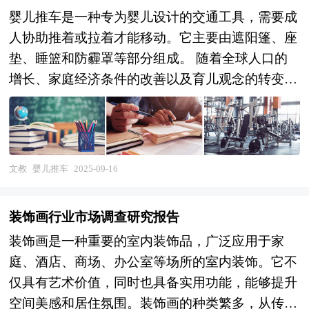
婴儿推车是一种专为婴儿设计的交通工具，需要成
人协助推着或拉着才能移动。它主要由遮阳篷、座
垫、睡篮和防霾罩等部分组成。 随着全球人口的
增长、家庭经济条件的改善以及育儿观念的转变，
婴儿推车市场需求持续增长。在中国，随着“二
孩”“三孩”政策的实施，新生儿数量逐年增加，进
一步推动了婴儿推车市场的扩大。消费者对高品质
育儿产品的追求以及对婴儿安全、舒适出行的重
文教
婴儿推车
2025-09-16
视，促使婴儿推车行业向智能化、个性化方向发
展。 本研究咨询报告由中研普华咨询公司领衔撰
装饰画行业市场调查研究报告
写，在大量周密的市场调研基础上，主要依据了国
装饰画是一种重要的室内装饰品，广泛应用于家
家统计局、国家商务部、国家发改委、国家经济信
庭、酒店、商场、办公室等场所的室内装饰。它不
息中心、国务院发展研究中心、国家海关总署、全
仅具有艺术价值，同时也具备实用功能，能够提升
国商业信息中心、中国经济景气监测中心、中国行
空间美感和居住氛围。装饰画的种类繁多，从传统
业研究网、全国及海外多种相关报刊杂志的基础信