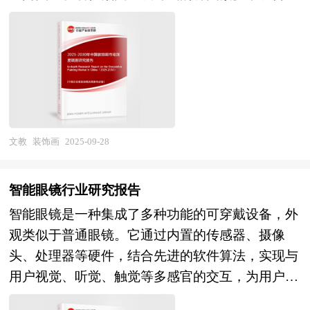
的山水画、花鸟画到现代的抽象画、装饰插画，从
息以及专业研究单位等公布和提供的大量资料，结
手绘作品到印刷品，再到数字打印的装饰画，品种
合中研普华公司对婴儿推车相关企业和科研单位等
丰富，满足了不同消费者的审美需求。 装饰画行
的实地调查，对国内外婴儿推车行业的供给与需求
业研究报告主要分析了装饰画行业的国内外发展概
状况、相关行业的发展状况、市场消费变化等进行
况、行业的发展环境、市场分析（市场规模、市场
了分析。重点研究了主要婴儿推车品牌的发展状
结构、市场特点等）、竞争分析（行业集中度、竞
况，以及未来中国婴儿推车行业将面临的机遇以及
争格局、竞争组群、竞争因素等）、产品价格分
企业的应对策略。报告还分析了婴儿推车市场的竞
文教
装饰画
2025-09-28
析、用户分析、替代品和互补品分析、行业主导驱
争格局，行业的发展动向，并对行业相关政策进行
动因素、行业渠道分析、行业赢利能力、行业成长
了介绍和政策趋向研判，是婴儿推车生产企业、科
智能眼镜行业研究报告
性、行业偿债能力、行业营运能力、装饰画行业重
研单位、零售企业等单位准确了解目前婴儿推车行
智能眼镜是一种集成了多种功能的可穿戴设备，外
点企业分析、子行业分析、区域市场分析、行业风
业发展动态，把握企业定位和发展方向不可多得的
观类似于普通眼镜。它通过内置的传感器、摄像
险分析、行业发展前景预测及相关的经营、投资建
精品。
头、处理器等硬件，结合先进的软件算法，实现与
议等。报告研究框架全面、严谨，分析内容客观、
用户视觉、听觉、触觉等多感官的交互，为用户提
公正、系统，真实准确地反映了我国装饰画行业的
供便捷、智能的服务。 智能眼镜行业研究报告中
市场发展现状和未来发展趋势。 本研究咨询报告