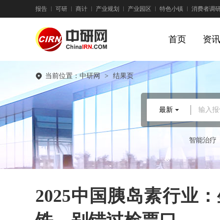
报告
可研
商计
产业规划
产业园区
特色小镇
消费者调
首页
资
当前位置：
中研网
>
结果页
最新
输入报
智能治疗
2025中国胰岛素行业