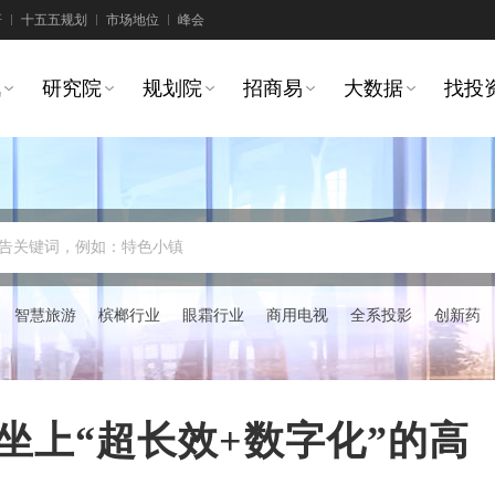
研
十五五规划
市场地位
峰会
讯
研究院
规划院
招商易
大数据
找投
告关键词，例如：特色小镇
智慧旅游
槟榔行业
眼霜行业
商用电视
全系投影
创新药
：坐上“超长效+数字化”的高