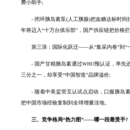
费小助手;
- 闭环胰岛素泵(人工胰腺)把血糖达标时间
年将迈入“十万台俱乐部”，国产供应链把价格拦
第三浪：国际化跃迁——从“集采内卷”到“
- 国产甘精胰岛素通过WHO预认证，率
三分之一，却享受“中国智造”品牌溢价;
- 随着中美监管互认试点启动，口服胰岛
把中国市场经验复制到全球增量洼地。
三、竞争格局“热力图”——哪一段最烫手?