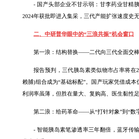
- 国产头部企业不甘示弱：甘李药业甘精
2024年获批即进入集采，三代产能扩张速度史
二、中研普华眼中的“三浪共振”机会窗口
第一浪：结构替换——二代向三代全面交
报告预判，三代胰岛素类似物市占率将在20
赖脯)组合成为“基础标配”。国产玩家凭借成本
利润率虽薄，但胜在量大、复购高、医生黏性
第二浪：给药革命——从“打针对象”到“数
- 智能胰岛素笔渗透率三年翻倍，蓝牙传