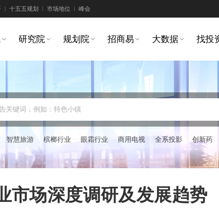
研
十五五规划
市场地位
峰会
讯
研究院
规划院
招商易
大数据
找投
告关键词，例如：特色小镇
智慧旅游
槟榔行业
眼霜行业
商用电视
全系投影
创新药
行业市场深度调研及发展趋势