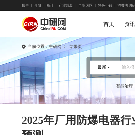
报告
可研
商计
产业规划
产业园区
特色小镇
消费者调
首页
资
当前位置：
中研网
>
结果页
最新
输入报
智能治疗
2025年厂用防爆电器