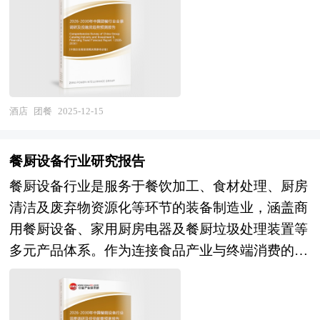
实现了从食材采购、加工制作到终端供应的全链条
代"成为消费主力军，其将电竞娱乐作为社交刚需
发展现状和未来发展趋势。 本研究咨询报告由中
管控，是保障大规模人群饮食安全、提升用餐效
与生活方式的特性，将持续驱动市场扩容；电竞产
研普华咨询公司领衔撰写，在大量周密的市场调研
率、降低管理成本的关键支撑。在"健康中国"战略
业体育化、大众化、国际化进程深化，顶级赛事常
基础上，主要依据了国家统计局、国家商务部、国
与食品安全监管强化的双重背景下，团餐行业被赋
态化举办将带动赛事主题酒店与观赛旅游消费；家
家发改委、国家经济信息中心、国务院发展研究中
予从传统食堂运营向现代化、智能化餐饮服务商转
庭用户对亲子电竞、健康游戏引导的需求也将催生
心、全国商业信息中心、中国经济景气监测中心、
型的战略使命，其发展水平直接关系到国民营养健
酒店
团餐
2025-12-15
细分赛道。政策端，国家"十四五"文化产业发展规
中国行业研究网、全国及海外多种相关报刊杂志的
康水平与社会运行效率。 当前，我国团餐产业正
划明确将电竞酒店作为新业态纳入引导管理范畴，
基础信息以及专业研究单位等公布和提供的大量资
处于从粗放式增长向精细化运营深刻变革的关键阶
地方政府陆续出台低空经济、数字文旅专项政策，
餐厨设备行业研究报告
料。对我国餐饮供应链行业作了详尽深入的分析，
段。市场结构层面，学校场景占据主体地位，企
为行业规范化、高质量发展提供制度保障。投资
是企业进行市场研究工作时不可或缺的重要参考资
餐厨设备行业是服务于餐饮加工、食材处理、厨房
业、医院、政府机构等场景需求呈现差异化特征，
端，具备IP资源整合能力、数字技术实力、品牌连
料，同时也可作为金融机构进行信贷分析、证券分
清洁及废弃物资源化等环节的装备制造业，涵盖商
倒逼企业构建定制化服务能力；运营模式层面，承
锁运营能力及社区生态构建能力的企业将主导市场
析、投资分析等研究工作时的参考依据。
用餐厨设备、家用厨房电器及餐厨垃圾处理装置等
包入驻、集体配餐与团餐平台三种模式并存，其中
竞争，行业将吸引更多酒店集团、游戏厂商、文旅
多元产品体系。作为连接食品产业与终端消费的关
承包入驻模式虽为主流但面临利润承压，平台模式
资本及互联网巨头跨界布局。 本研究咨询报告由
键硬件支撑，该行业既是保障食品安全、提升烹饪
通过整合社会餐饮资源实现轻资产扩张；竞争格局
中研普华咨询公司领衔撰写，在大量周密的市场调
效率、改善厨房环境的功能性产业，也是推动绿色
层面，市场集中度显著低于海外成熟市场，本土龙
研基础上，主要依据了国家统计局、国家商务部、
餐饮、智慧厨房与循环经济的技术载体。在"双