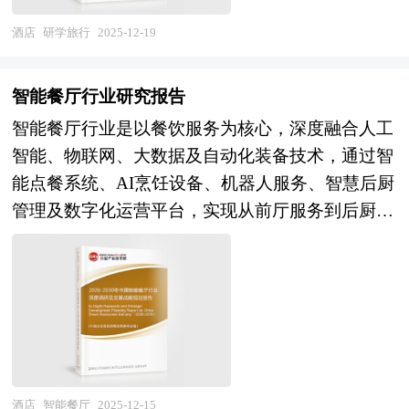
基地运营、组织实施、评价认证等全链条的规范化
量资料。报告对我国团餐行业的供需状况、发展现
市场上推广其难度是可想而知的。只有经过科学的
一体布局，具备技术创新优势、渠道下沉能力与生
产业生态，成为"十四五"时期我国现代服务业高质
状、子行业发展变化等进行了分析，重点分析了国
酒店
研学旅行
2025-12-19
市场分析、消费者分析、竞争对手的分析，做到有
态整合能力的企业将获得超额回报。本商业计划书
量发展的重要增长极。 未来30年的经济社会发展
内外团餐行业的发展现状、如何面对行业的发展挑
的放矢，才能使企业开发的新产品立于不败之地。
依托中研普华产业研究院系统性研究框架，通过深
将历经两个阶段：第一个阶段，到2035年基本实现
战、行业的发展建议、行业竞争力，以及行业的投
企业在新产品入市前需要对相关产品的市场做整体
智能餐厅行业研究报告
度市场调研、技术路径论证与商业模式创新设计，
社会主义现代化；第二个阶段，到本世纪中叶把我
资分析和趋势预测等等。报告还综合了团餐行业的
分析，了解竞争对手的市场状况，了解消费者的消
智能餐厅行业是以餐饮服务为核心，深度融合人工
为项目方构建契合"十五五"产业升级导向、顺应全
国建成富强民主文明和谐美丽的社会主义现代化强
整体发展动态，对行业在产品方面提供了参考建议
费状况，给新产品找准市场切入点，实现企业预期
智能、物联网、大数据及自动化装备技术，通过智
球绿色智能发展趋势的餐厨设备产业投资运营方
国。科学编制“十五五”规划，对持续推进经济社会
和具体解决办法。报告对于团餐产品生产企业、经
目标。中研普华通过多个新产品上市调查项目的研
能点餐系统、AI烹饪设备、机器人服务、智慧后厨
案，精准把握餐饮业现代化转型的结构性机遇。
高质量发展、有效应对国内外复杂多变形势、满足
销商、行业管理部门以及拟进入该行业的投资者具
究，对新品上市前企业找准市场定位和产品定位有
管理及数字化运营平台，实现从前厅服务到后厨生
本研究咨询报告由中研普华咨询公司领衔撰写，在
人民群众日益增长的美好生活需要意义重大，是党
有重要的参考价值，对于研究我国团餐行业发展规
着全新的认识。中研普华针对不同客户需求度身定
产全流程自动化、精细化与个性化的新型餐饮业
大量周密的市场调研基础上，主要依据了国家统计
和国家治国理政、引领发展方向的重要举措。 五
律、提高企业的运营效率、促进企业的发展壮大有
做不同的研究解决方案。针对普通的研究需求，公
态。作为传统餐饮业数字化转型的最高阶形态，智
局、国家商务部、国家发改委、国家经济信息中
年规划是国家对经济社会发展的顶层设计，也是一
学术和实践的双重意义。
司运用国际认可的独创研究产品和统计分析方法
能餐厅不仅是对人力成本高企、运营效率低下、食
心、国务院发展研究中心、国家海关总署、全国商
种纲领性文件。目前中国也是世界上编制五年规划
论，用来提供广泛的标准化数据和比较数据。如果
品安全风险等行业痛点的系统性破解，更是重构餐
业信息中心、中国经济景气监测中心、中国行业研
（计划）最多的国家。中研普华产业研究院在对未
研究要求比较特殊，我们会针对特定市场专门设计
饮价值链、重塑消费体验、推动服务业高质量发展
究网、全国及海外相关报刊杂志的基础信息以及餐
来“十五五”时期社会经济发展形势和政策带动的发
研究解决方案。我们的研究人员熟悉各种访问方法
的战略载体。其产品形态涵盖无人餐厅、智能快餐
厨设备行业研究单位等公布和提供的大量资料。报
展目标作进一步研究研判，并从2025年上半年开始
的优缺点和适用的范围，在项目设计中能够灵活选
厅、智慧中央厨房、AI烹饪工作室等多元场景，是
告对我国餐厨设备行业的供需状况、发展现状、子
酒店
智能餐厅
2025-12-15