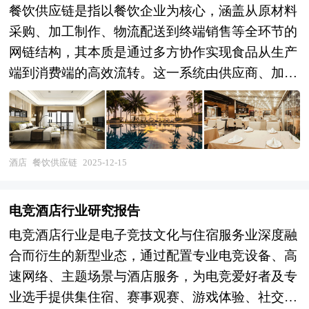
餐饮供应链是指以餐饮企业为核心，涵盖从原材料
采购、加工制作、物流配送到终端销售等全环节的
网链结构，其本质是通过多方协作实现食品从生产
端到消费端的高效流转。这一系统由供应商、加工
商、物流商、餐饮企业及消费者等直接或间接参与
方共同构成，各环节紧密衔接：供应商提供符合质
量标准的食材原料，加工商完成清洗、切割、烹饪
等标准化处理，物流商确保运输过程中的温度控制
酒店
餐饮供应链
2025-12-15
与时效性，餐饮企业则通过门店或线上渠道将成品
交付消费者。其核心目标在于通过优化资源配置与
电竞酒店行业研究报告
流程管理，实现食品安全、成本可控与效率提升的
电竞酒店行业是电子竞技文化与住宿服务业深度融
平衡。 随着餐饮行业连锁化与消费升级趋势加
合而衍生的新型业态，通过配置专业电竞设备、高
速，餐饮供应链正向智能化、柔性化方向演进。物
速网络、主题场景与酒店服务，为电竞爱好者及专
联网技术实现运输环境实时监测，大数据分析优化
业选手提供集住宿、赛事观赛、游戏体验、社交娱
库存与配送路径，区块链技术提升溯源可信度，而