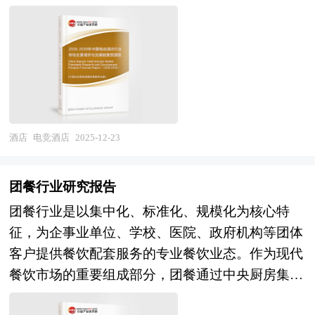
乐于一体的综合性消费空间。行业核心在于将传统
模块化供应链设计则能快速适配不同餐饮场景需
酒店的功能边界从单一休憩延伸至沉浸式娱乐体
求。这一系统的高效运作，不仅是餐饮企业规模化
验，其硬件配置涵盖高性能主机、高刷新率显示
扩张的基础，更是保障食品安全、提升消费体验的
器、人体工学电竞椅及低延迟网络环境，软件服务
核心支撑。 餐饮供应链行业研究报告主要分析了
则包含游戏特权、赛事直播、陪练指导与社群运营
餐饮供应链行业的国内外发展概况、行业的发展环
等增值服务。产业链结构已初步成型，上游聚焦电
境、市场分析（市场规模、市场结构、市场特点
竞设备制造与游戏内容IP授权，中游涵盖酒店品牌
等）、竞争分析（行业集中度、竞争格局、竞争组
酒店
电竞酒店
2025-12-23
运营、空间设计与数字化管理系统，下游则通过线
群、竞争因素等）、产品价格分析、用户分析、替
上OTA平台与线下社群触达Z世代核心消费群体。
代品和互补品分析、行业主导驱动因素、行业渠道
团餐行业研究报告
当前行业已从早期满足"开黑刚需"的1.0阶段，演进
分析、行业赢利能力、行业成长性、行业偿债能
团餐行业是以集中化、标准化、规模化为核心特
至融合数字互动、IP主题与社交生态的3.0时代，产
力、行业营运能力、餐饮供应链行业重点企业分
征，为企事业单位、学校、医院、政府机构等团体
品形态从单体门店向连锁品牌、从住宿功能向生活
析、子行业分析、区域市场分析、行业风险分析、
客户提供餐饮配套服务的专业餐饮业态。作为现代
方式体验平台升级。 未来，中国电竞酒店行业将
行业发展前景预测及相关的经营、投资建议等。报
餐饮市场的重要组成部分，团餐通过中央厨房集中
迎来政策红利与市场需求共振的战略机遇期，发展
告研究框架全面、严谨，分析内容客观、公正、系
生产、集约化配送及现场服务相结合的运营模式，
前景与投资潜力巨大。需求端，Z世代作为"网生
统，真实准确地反映了我国餐饮供应链行业的市场