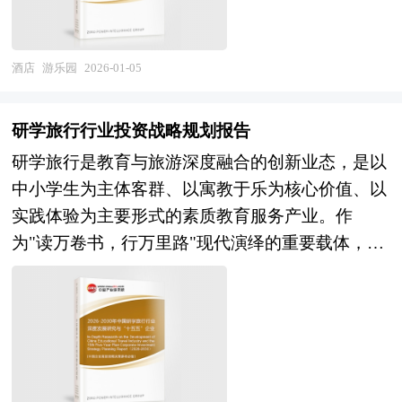
业投资逻辑已从单项目竞标转向"供应链能力+数字
型期。产业层面，行业参与者呈现多元化格局，国
和实践的双重意义。
道变革加速等多重挑战倒逼企业加速创新。餐厨垃
化水平+场景化解决方案"三位一体布局，具备跨区
际巨头凭借IP矩阵与运营经验占据高端市场，本土
圾处理设备作为新兴细分市场，在政策强制分类与
域复制能力、生态整合优势与持续创新动能的企业
企业通过成本控制与快速响应能力深耕区域市场，
酒店
游乐园
2026-01-05
资源化利用导向下，正从单一破碎脱水向生物降
将主导市场格局。本商业计划书依托中研普华产业
但行业集中度整体偏低，市场呈现"头部引领、长
解、厌氧发酵等多元技术路径拓展，但处理效率、
研究院系统性研究框架，通过深度市场调研、商业
尾活跃"的竞争态势。技术层面，VR/AR增强现
成本控制与商业模式成熟仍需突破。 展望2026-
研学旅行行业投资战略规划报告
模式论证与政策风险研判，为项目方构建契合"十
实、数字孪生、智能传感、AI交互等前沿技术正从
2030年，餐厨设备行业将迎来市场需求与技术变革
研学旅行是教育与旅游深度融合的创新业态，是以
五五"产业升级导向、顺应餐饮业高质量发展趋势
概念验证走向规模化应用，推动游乐设施从机械化
共振的战略机遇期。随着餐饮业复苏、预制菜产业
中小学生为主体客群、以寓教于乐为核心价值、以
的团餐投资运营方案，精准把握行业结构性变革的
向智能化、从单一刺激向沉浸式叙事体验升级。政
爆发、下沉市场消费升级及存量设备更新换代，商
实践体验为主要形式的素质教育服务产业。作
历史性机遇。 本研究咨询报告由中研普华咨询公
策层面，国家持续强化游乐设施安全监管，推动绿
用与家用市场双重扩容。餐厨垃圾处理设备在强制
为"读万卷书，行万里路"现代演绎的重要载体，研
司领衔撰写，在大量周密的市场调研基础上，主要
色低碳运营，鼓励文旅业态创新，但项目同质化严
分类政策深化与资源化利用经济价值显现的合力
学旅行横跨教育服务、文化旅游、交通运输、住宿
依据了国家统计局、国家商务部、国家发改委、国
重、重资产投入回报周期长、专业人才短缺等深层
下，有望成为行业增长新引擎。国产替代浪潮将加
餐饮及安全保险等多个关联领域，承担着落实立德
家经济信息中心、国务院发展研究中心、国家海关
矛盾制约产业健康发展，行业整体正处于从"设备
速核心部件与智能控制系统自主化进程，而"一带
树人根本任务、提升青少年综合素养的战略使命。
总署、全国商业信息中心、中国经济景气监测中
硬件驱动"向"内容创意+科技体验+精细运营"三轮
一路"沿线国家餐饮业的现代化需求为中国品牌全
当前，研学旅行已从早期的游学概念升级为纳入国
心、中国行业研究网、全国及海外相关报刊杂志的
驱动的历史性变革期。 在市场竞争日益激烈、新
球化提供广阔腹地。产业投资逻辑已从规模扩张转
民教育体系的制度化安排，形成了覆盖课程设计、
基础信息以及团餐行业研究单位等公布和提供的大
产品层出不穷的今天，要开发一个新品并能迅速在
向"技术攻关+智能制造+绿色转型+服务增值"四位