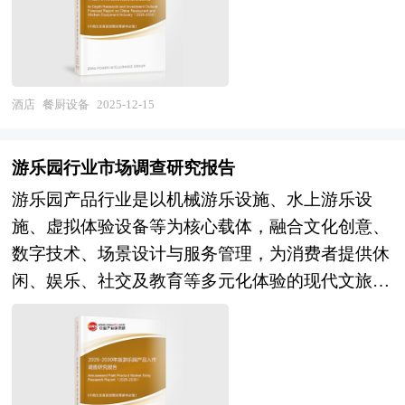
头依托供应链优势加速整合，同时外卖平台、连锁
国家发改委、国家经济信息中心、国务院发展研究
碳"战略与消费升级双重驱动下，餐厨设备行业被
餐饮、物业企业等跨界主体携资源入场，多元化供
中心、国家海关总署、全国商业信息中心、中国经
赋予从传统制造向智能制造、从单一功能向系统集
给格局成型。与此同时，行业已进入微利时代，监
济景气监测中心、中国行业研究网、全国及海外相
成、从产品供给向服务运营转型的战略使命，其发
管趋严推高合规成本，招标逻辑从价格导向转向质
关报刊杂志的基础信息以及电竞酒店行业研究单位
展水平直接关系到餐饮业现代化进程与居民生活品
酒店
餐厨设备
2025-12-15
量导向，企业需在供应链数字化、全链条规范化、
等公布和提供的大量资料。报告对我国电竞酒店行
质提升。 当前，我国餐厨设备产业正处于规模扩
解决方案场景化等方面构建核心能力以应对利润空
业的供需状况、发展现状、子行业发展变化等进行
张与结构升级并行的关键转型期。市场需求端，餐
间收窄挑战。 展望未来，团餐产业将迎来市场整
游乐园行业市场调查研究报告
了分析，重点分析了国内外电竞酒店行业的发展现
饮业连锁化、标准化趋势催生出对高效节能、智能
合与价值升级并行的黄金发展期。随着消费升级与
游乐园产品行业是以机械游乐设施、水上游乐设
状、如何面对行业的发展挑战、行业的发展建议、
互联、易于清洁维护的中央厨房设备与门店后厨解
健康理念普及，消费者对营养均衡、品种丰富、体
施、虚拟体验设备等为核心载体，融合文化创意、
行业竞争力，以及行业的投资分析和趋势预测等
决方案的强劲需求；家庭消费端，快节奏生活方式
验优质的团餐需求将持续释放，县域中小学、社区
数字技术、场景设计与服务管理，为消费者提供休
等。报告还综合了电竞酒店行业的整体发展动态，
与健康饮食理念推动家用厨电向集成化、小型化、
养老等下沉市场构成增量空间。政策层面，校园食
闲、娱乐、社交及教育等多元化体验的现代文旅融
对行业在产品方面提供了参考建议和具体解决办
智能化方向演进。供给端，行业呈现"大而不强"格
品安全、营养改善计划等法规将持续强化，推动行
合产业，涵盖主题公园、水上乐园、室内乐园、冒
法。报告对于电竞酒店产品生产企业、经销商、行
局，本土企业在中低端市场占据主导，但高端市场
业向品牌化、连锁化、规范化集中。技术创新将从
险乐园等细分业态，是满足人民美好生活需要、拉
业管理部门以及拟进入该行业的投资者具有重要的
仍由外资品牌把控，核心部件、控制系统与工业设
效率工具升级为商业模式变革引擎，AI营养师、烹
动内需增长的战略性新兴服务业。当前，中国游乐
参考价值，对于研究我国电竞酒店行业发展规律、
计能力与国际先进水平存在差距。与此同时，原材
饪机器人、数字孪生后厨等应用重塑产业形态。产
园产品市场已进入从规模扩张向质量跃升的关键转
提高企业的运营效率、促进企业的发展壮大有学术
料价格波动、同质化竞争加剧、环保标准趋严、渠