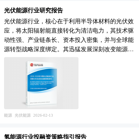
局、国家商务部、国家发改委、国家经济信息中
了趋向研判，本报告定期对水利建设行业运行和兼
区”是执行城市产业职能的重要空间形态，园区在
心、国务院发展研究中心、国家海关总署、全国商
光伏能源行业研究报告
并重组事件进行监测，数据保持动态更新，是水利
改善区域投资环境、引进外资、促进产业结构调整
业信息中心、中国经济景气监测中心、中国行业研
建设相关企业、科研单位、投资机构等单位准确了
光伏能源行业，核心在于利用半导体材料的光伏效
和发展经济等方面发挥积极的辐射、示范和带动作
究网、全国及海外相关报刊杂志的基础信息以及汽
解目前水利建设行业兼并重组动态，把握企业定位
应，将太阳辐射能直接转化为清洁电力，其技术驱
用，成为城市经济腾飞的助推器。产业园区是区域
车传感器行业研究单位等公布和提供的大量资料。
和发展方向不可多得的精品。除提供《2026-2030
动性强、产业链条长、资本投入密集，并与全球能
经济发展、产业调整和升级的重要空间聚集形式，
报告对我国抽水蓄能行业的供需状况、发展现状、
年版水利建设行业兼并重组机会研究及决策咨询报
源转型战略深度绑定。其迅猛发展深刻改变能源生
担负着聚集创新资源、培育新兴产业、推动城市化
子行业发展变化等进行了分析，重点分析了国内外
告》外，我们也可以根据企业具体项目要求专项编
产与消费格局，是“双碳”目标实现的关键支柱。 受
建设等一系列的重要使命。园区的具体形式多种多
抽水蓄能行业的发展现状、如何面对行业的发展挑
写专业定制版，并根据详细要求合理报价，为企业
2025年2月发布的《关于深化新能源上网电价市场
样，主要包括高新区、开发区、科技园、工业区、
战、行业的发展建议、行业竞争力，以及行业的投
兼并重组提供全程指引服务。 1、中研普华作为卖
化改革促进新能源高质量发展的通知》影响，政策
产业基地、特色产业园等以及近来各地陆续提出的
资分析和趋势预测等等。报告还综合了抽水蓄能行
方顾问提供的服务内容： 并购可行性分析、价值
明确新建新能源项目原则上全部电量进入电力市场
产业新城、科技新城等。 产业园区作为产业集群
业的整体发展动态，对行业在产品方面提供了参考
评估咨询、业务诊断及分析；寻找与推荐策略投资
交易，改变项目收益预期。这直接导致上半年出
的要载体和组成部分，现在园区经济效应已引起越
建议和具体解决办法。报告对于研究我国抽水蓄能
者，就交易结构和交易方案设计提供专业意见；协
现“抢装潮”，5月单月新增装机创历史新高，但政
来越多人关注。国内外产业园区发展成功案例表
行业发展规律、提高企业的运营效率、促进企业的
助准备信息备忘录和投资意向书，就投资者的选择
策正式实施后，6月起新增并网装机量断崖式下
能源
光伏能源
2026-02-13
明，产业园区能够有效地创造聚集力，通过共享资
发展壮大有学术和实践的双重意义。
和接洽策略提供专业意见；协调并管理投资者的财
滑，市场需求呈现鲜明的“先扬后抑”特征。与此同
源的、克服外部负效应，带动关联产业的发展，从
务，税务和法律尽职调查；协助卖方回复投资者尽
时，随着光伏发电渗透率快速提升，电网消纳压力
而有效地推动产业集群的形成。产业园区所具有的
氢能源行业投融资策略指引报告