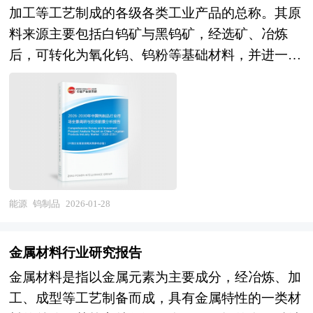
跨地域的能源调配，弥补可再生能源间歇性的不
符合收购方需要和自身条件的收购计划，在收购方
来，随着“光伏+储能”“光伏+制氢”等新模式的推
加工等工艺制成的各级各类工业产品的总称。其原
驻和发展，这为形成产业集群和发挥产业集群效应
足。 风险投资是在创业企业发展初期投入风险资
委托的情况下代理完成收购计划。
广，以及户用光伏补贴政策的优化，国内光伏装机
料来源主要包括白钨矿与黑钨矿，经选矿、冶炼
准备了条件。 要使包括成本优势、市场优势、创
本，待其发育相对成熟后，通过市场退出机制将所
量有望继续维持高位，但行业也面临结构性挑战：
后，可转化为氧化钨、钨粉等基础材料，并进一步
新优势、扩张优势等方面内容在内的产业集群效应
投入的资本由股权形态转化为资金形态，以收回投
一方面，硅料、组件价格波动可能影响项目收益
通过高压成型、烧结等工艺制成终端产品。钨制品
得以有效发挥，除了企业在地理上的集中外，还必
资，取得高额风险收益。全球风险资本市场已进入
率；另一方面，电网消纳能力与土地资源约束将倒
的范畴涵盖钨矿、钨酸盐、钨粉末、纯钨制品、钨
须具备一些条件，例如，形成产业配套，产业之间
新一轮快速发展的周期。除了成熟投资热点地区
逼产业向技术升级与模式创新转型。整体而言，这
合金及衍生品等多个类别，形成从初级原料到高端
有着密切的物质和技术联系；企业间信息交流渠道
外，包括中国和印度、英国等新兴热点地区的风险
一增长轨迹既是我国光伏产业竞争力的体现，也是
应用的完整产业链。 钨制品以高熔点、高密度、
畅通，交流手段和途径众多，企业间形成良好的信
投资市场发展快速升温。中国的风险投资起步于20
全球能源变革的重要缩影，未来行业将在规模扩张
高硬度为核心优势，同时具备耐腐蚀、导电导热性
任和合作关系；形成有利于技术创新和制度创新的
世纪80年代，在市场经济的大潮中，中国的风险投
与质量提升的平衡中，持续推动我国能源体系向清
强等特性，使其成为现代工业中不可替代的战略性
环境，创新的“产业空气”浓厚；形成被广泛认可的
资事业已经有了较大的发展。随着中国经济持续稳
洁化、低碳化迈进。 本研究咨询报告由中研普华
材料。从产品形态看，钨制品既包括纯钨原料制成
价值观和理念，从而构建区域文化。而产业园区恰
能源
钨制品
2026-01-28
定地高速增长和资本市场的逐步完善，中国的资本
咨询公司领衔撰写，在大量周密的市场调研基础
的条、块、板等基础材料，也涵盖以钨为基础的硬
恰有利于这些条件的形成，如政府对与园区进行整
市场在最近几年呈现出强劲的增长态势，投资于中
上，主要依据国家统计局、商务部、国家发改委、
质合金、高比重合金、钨铜合金等复合材料，以及
体规划和科学管理，在企业引进上就考虑到产业的
国市场的高回报率使中国成为全球资本关注的战略
金属材料行业研究报告
国家经济信息中心、国务院发展研究中心、工信
钨丝、核工业部件等终端产品。这些材料通过调整
配套和企业的联系等。目前，大多产业园区是指由
要地。 本报告由中研普华咨询公司领衔撰写，在
金属材料是指以金属元素为主要成分，经冶炼、加
部、中国行业研究网、全国及海外多种相关报纸杂
成分与工艺，可满足不同领域对性能的差异化需
政府或企业为实现产业发展目标而创立的特殊区位
大量周密的市场调研基础上，主要依据了国家统计
工、成型等工艺制备而成，具有金属特性的一类材
志的基础信息等公布和提供的大量资料和数据，客
求，例如硬质合金通过添加粘结相提升强度与塑
环境。 产业园区的一般特征是大量企业在一定区