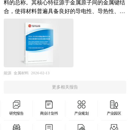
局、国家商务部、国家财政部、中国证券监督管理
料的总称。其核心特征源于金属原子间的金属键结
观、多角度地对中国光伏能源市场进行了分析研
性，高比重合金则通过优化密度与热膨胀系数实现
域的集中。但是，企业在地理位置上的集中和公共
委员会、中国风险投资协会、中国风险投资研究
合，使得材料普遍具备良好的导电性、导热性、延
究。报告在总结中国光伏能源发展历程的基础上，
特殊功能。 钨制品的应用领域广泛，覆盖机械加
物品的共享并不必然产生聚集效应。产业园区的发
院、深圳创业投资同业公会、北京创业投资协会、
展性、塑性以及一定的强度和韧性，多数金属材料
结合新时期的各方面因素，对中国光伏能源的发展
工、电子器件、航空航天、新能源等高端制造行
展有赖于园内企业的产业关联性或者业务关联所形
上海创业投资行业协会、氢能源行业相关协会、中
还具有金属光泽，在外界环境中能表现出特定的物
趋势给予了细致和审慎的预测论证。报告资料详
业。在工业领域，钨制品作为“工业牙齿”，显著提
成的协同效应。当共享行为对成本状况与差异化驱
国行业研究网、国内外相关刊物的基础信息以及各
理化学响应。从广义上讲，金属材料不仅包括纯金
实，图表丰富，既有深入的分析，又有直观的比
升钢材的强度、硬度与耐磨性，是制造钻头、铣
动因素产生影响时，共享能带来竞争优势。但是，
省市相关统计单位等公布和提供的大量资料。对氢
属，还涵盖了以金属为基体，通过添加一种或多种
较，为光伏能源企业在激烈的市场竞争中洞察先
刀、模具等工具的关键材料；在电子领域，钨丝因
协同效应是在一定支撑条件下产生的，它是由组织
能源行业风险投资现状、国际化进程与外资进入、
其他元素（金属或非金属），经合金化处理后形成
机，能准确及时的针对自身环境调整经营策略。
高熔点与稳定性成为照明与真空技术的核心组件；
结构而不是技术或企业规模决定的。产业关联性以
融资渠道、如何运作风险投资、退出机制及发展趋
的合金材料，这类合金材料往往能通过成分调控克
在国防军工领域，钨合金的高密度与抗辐射性能使
及源于共同利益的相互依附和相互信任是最基本的
势等进行了系统的分析，并重点分析了氢能源行业
服纯金属性能单一、强度不足等缺陷，获得更优异
能源
金属材料
2026-02-13
其成为穿甲弹、屏蔽装置等装备的首选材料。此
条件。因此产业园区发展必须从产业组织形式着
风险投资的主要现存问题、相应对策以及新形势下
的综合性能，满足不同场景的使用需求。金属材料
外，随着技术升级，钨制品在光伏、人工智能等新
手，去寻找有效途径。产业集群作为实现企业间有
面临的机遇与挑战和企业的应对策略等。是风险投
更多相关报告
是人类社会发展进程中不可或缺的核心材料之一，
兴领域的应用不断拓展，例如高强度钨丝可提升光
效协作的组织形式，是推动园区发展的必然选择。
资公司、研究机构及氢能源行业相关企业准确了解
从古代的青铜、铁器到现代的特种合金，其应用广
伏切割效率，碳化钨微钻则支撑高端PCB的精密制
对于产业园区来说，产业集群是一种系统性的发展
目前氢能源行业风险投资业发展动态，把握企业定
度和深度直接推动着工业、科技及日常生活的进
造。 本研究咨询报告由中研普华咨询公司领衔撰
理念，无论是改善现有的招商环境和创新环境，还
位和发展方向不可多得的精品。
研究报告
商业计划书
产业规划
产业园区
步，是区分人类文明发展阶段的重要标志之一。
写，在大量周密的市场调研基础上，主要依据了国
是在招商引资工作中，都要从加强产业联系出发，
从科学属性来看，金属材料的金属特性具体表现
家统计局、国家商务部、国家发改委、国家经济信
并以提高区域竞争力、发展有国际竞争力的产业为