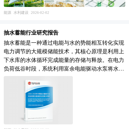
务等关联领域，形成从规划设计、工程建设到运维
管理的完整产业链条。作为典型的民生保障型与战
能源
水利建设
2026-02-02
略基础型产业，水利建设不仅承担着防御水旱灾
害、保障粮食安全、维系生态平衡的社会功能，更
抽水蓄能行业研究报告
是支撑新型工业化、新型城镇化和农业现代化的重
抽水蓄能是一种通过电能与水的势能相互转化实现
要物质基础，在构建新发展格局与推动绿色低碳转
电力调节的大规模储能技术，其核心原理是利用上
型中发挥着不可替代的"压舱石"作用。 企业并购包
下水库的水体循环完成能量的存储与释放。在电力
括兼并与收购。公司兼并是指经由转移公司所有权
负荷低谷时段，系统利用富余电能驱动水泵将水从
的形式，一家或多家公司的全部资产与责任不需经
下水库抽至上水库，将电能转化为水的重力势能储
过清算都转移为另一公司所有，而接受全部资产与
存；当电力需求高峰或系统需要调节时，上水库的
责任的另一公司仍然完全以自身名义继续运行。公
水通过管道流向下水库，推动水轮机发电，势能重
司收购则是指一家公司经由收购另一公司的股票或
新转化为电能输送至电网。这一过程通过可逆运行
股份等方式，取得该另一公司的控制权或管理权。
的机组（兼具水泵与涡轮机功能）实现，形成“抽
企业在并购及资产重组活动中会涉及到诸多专业问
水储能-放水发电”的闭环系统。 抽水蓄能行业研究
题，比如并购目标公司的选定，目标公司资产估