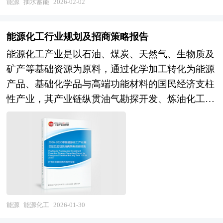
报告旨在从国家经济和产业发展的战略入手，分析
值，并购重组方式的选择、融资方式的选择，并购
能源
抽水蓄能
2026-02-02
抽水蓄能未来的政策走向和监管体制的发展趋势，
成本的控制，并购的法律问题等等，面对这些问
挖掘抽水蓄能行业的市场潜力，基于重点细分市场
题，企业内部因缺乏专业人才往往难以正确处理，
能源化工行业规划及招商策略报告
领域的深度研究，提供对产业规模、产业结构、区
因而必须委托专业的顾问机构协助。 本报告由中
能源化工产业是以石油、煤炭、天然气、生物质及
域结构、市场竞争、产业盈利水平等多个角度市场
研普华咨询公司领衔撰写，在大量周密的市场调研
矿产等基础资源为原料，通过化学加工转化为能源
变化的生动描绘，清晰发展方向。预测未来抽水蓄
基础上，主要依据了国家统计局、国家海关总署、
产品、基础化学品与高端功能材料的国民经济支柱
能业务的市场前景，以帮助客户拨开政策迷雾，寻
国家发改委、国家商务部、水利建设行业相关协
性产业，其产业链纵贯油气勘探开发、炼油化工、
找抽水蓄能行业的投资商机。报告在大量的分析、
会、中国行业研究网等国家部门、行业协会、国内
煤化工、盐化工、精细化工及化工新材料等纵向环
预测的基础上，研究了抽水蓄能行业今后的发展与
外相关报刊杂志发表公布的基础信息以及专业研究
节，横向融合新能源（氢能、锂电材料、光伏材
投资策略，为抽水蓄能企业在激烈的市场竞争中洞
机构公布和提供的大量资料，对我国水利建设行业
料）、生物医药及电子信息等战略新兴产业。作为
察先机，根据市场需求及时调整经营策略，为战略
的发展状况、竞争情况、发展趋势、行业技术等背
技术密集、资本密集与能源密集的典型代表，能源
投资者选择恰当的投资时机和公司领导层做战略规
景进行了分析，并重点分析了我国水利建设行业兼
化工不仅是支撑农业、建筑、汽车、纺织等下游产
划提供了准确的市场情报信息及科学的决策依据。
并重组机会，以及中国水利建设行业兼并重组将面
业的基础原材料工业，更是国家能源安全与制造业
本研究咨询报告由中研普华咨询公司领衔撰写，在
临的挑战。报告还对国内外的水利建设行业兼并重
竞争力的重要保障，其产业能级与技术水平直接决
能源
能源化工
2026-01-30
大量周密的市场调研基础上，主要依据了国家统计
组案例分析，并对水利建设行业兼并重组趋势进行
定着国家现代化产业体系的安全韧性。 “产业园