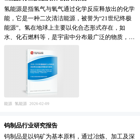
职调查过程中提出的问题和要求；协助分析公司的
日益凸显。 面对行业无序竞争，国家政策重心已
性质和特征决定了产业集群最终方向，形成产业园
氢能源是指氢气与氧气通过化学反应释放出的化学
整体价值并制定定价策略，协助设定卖方与潜在投
从单纯的规模激励转向全面的行业治理与规范。
区和产业集群的良性互动，是区域经济增长的重要
能，它是一种二次清洁能源，被誉为“21世纪终极
资者谈判的策略；参与卖方与潜在投资者的谈判并
2025年以来，中央多次会议及工信部、国家能源局
途径。在产业集群的指导下，推进产业园区建设，
能源”。氢在地球上主要以化合态形式存在，如
提供现场技术支持；对最终法律协议中的商业条款
等部门明确要求，依法依规治理光伏等行业低价无
不仅是当前发展产业集群的需要，更是加快新型工
水、化石燃料等，是宇宙中分布最广泛的物质，构
提出审阅意见；协助进行税务分析、项目管理、融
序竞争，推动落后产能有序退出。治理手段包括强
业化进程的必然选择。 在区域竞争日趋激烈的今
成了宇宙质量的75%。作为二次能源，氢能源需通
资文件准备。 2、中研普华作为买方顾问提供的服
化产能调控、健全价格监测、打击违法违规行为，
天，产业集群已成为提高区域竞争力的重要途径。
过特定技术利用其他能源制取，例如通过电解水、
务内容： 财务及税务尽职调查、目标公司价值分
并通过制定能耗限额、能效等级等强制性标准，倒
世界各地包括我国各地的进程中，都把培育和发展
化石燃料重整或生物质转化等方式获得，而非直接
析和定价策略制定；协助政府沟通和审批、谈判支
逼落后产能退出。在政策引导下，行业自律行动增
产业集群当作政府推进的一项非常重要的工作。当
开采。 氢能源的核心优势在于其高能量密度与零
持和审阅投资文件，确定并购条件；协助买方筹
强，龙头企业联合倡议理性报价，并成立了旨在整
前，国内理论界已形成普遍的认识，认为园区是形
碳排放特性。单位质量的氢燃烧热值是汽油的3
集、获得、使用必要的资金、提出具体的收购建
合过剩产能的多晶硅产能整合收购平台，标志着行
成地方产业集群的主要载体。产业集群在空间上的
倍，且燃烧产物仅为水，无污染物排放，是理想的
议；审阅当地评估师对于目标公司的资产评估报
业自救与协同治理进入实质性阶段。 中国光伏行
表现形式是相关产业和支撑机构在地理上的集中，
绿色能源。在能源体系中，氢能源兼具“过程性能
能源
氢能源
2026-02-09
告；财务模型的构建和目标公司价值分析、提供交
业总产值2022年达1.40万亿元，2023年攀升至1.75
因而，产业集群形成和产业集群效应得到发挥的第
源”与“含能体能源”的双重属性：既可通过燃料电
易架构的设计建议；将审慎性调查的结果反映在各
万亿元的峰值，而2024年则回落至1.20万亿元，终
一条件是产业在地理上的聚集性。产业园区是政府
池直接转化为电能，支撑交通、电力等领域的低碳
项交易的法律文书中、协助各项法律文书的成文；
结了此前的连续增长势头。这一数据波动的背后，
钨制品行业研究报告
划出一块区域，通过优化经济发展的软环境和硬环
转型；又能以液态或气态形式储存，实现跨季节、
编制相关的并购公告，提出一个完善、操作性强并
是多重行业结构性矛盾集中显现的结果。 展望未
钨制品是以钨矿为基本原料，通过冶炼、加工及深
境，制定一系列优惠政策，吸引和鼓励大量企业进