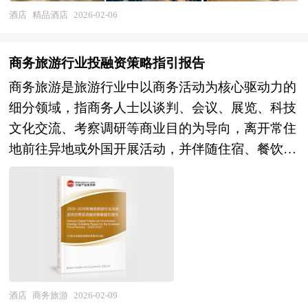
判）、文化在地化（挖掘并呈现目的地的历史文脉
酒店
精品酒店
2026-02-06
与社区肌理）。精品酒店可细分为设计酒店、生活
方式酒店、主题文化酒店、私邸酒店等多种形态，
商务旅游行业投融资策略指引报告
既可作为独立单体存在，也可隶属于大型酒店集团
商务旅游是旅游行业中以商务活动为核心驱动力的
旗下的软品牌系列。作为住宿业消费升级与文化体
细分领域，指商务人士以谈判、会议、展览、科技
验经济的交汇产物，精品酒店不仅是提供休憩功能
文化交流、考察调研等商业目的为导向，离开常住
的场所，更是承载审美表达、社交连接、自我实现
地前往异地或外国开展活动，并伴随住宿、餐饮、
的生活方式载体，其发展水平直接映射目的地城市
交通、游览、通讯等衍生消费行为的综合性旅游形
的文化活力与消费成熟度，是文旅融合深度与服务
态。其本质是商业需求与旅行服务的深度融合，既
业高质量发展的重要观测窗口。 未来30年的经济
包含直接的商务行为，如合同签署、产品推介、技
社会发展将历经两个阶段：第一个阶段，到2035年
术研讨等，也涵盖因商务活动产生的配套服务需
基本实现社会主义现代化；第二个阶段，到本世纪
求，如差旅管理、会展策划、商务接待等。 风险
中叶把我国建成富强民主文明和谐美丽的社会主义
投资是在创业企业发展初期投入风险资本，待其发
现代化强国。科学编制“十五五”规划，对持续推进
育相对成熟后，通过市场退出机制将所投入的资本
经济社会高质量发展、有效应对国内外复杂多变形
酒店
商务旅游
2026-02-09