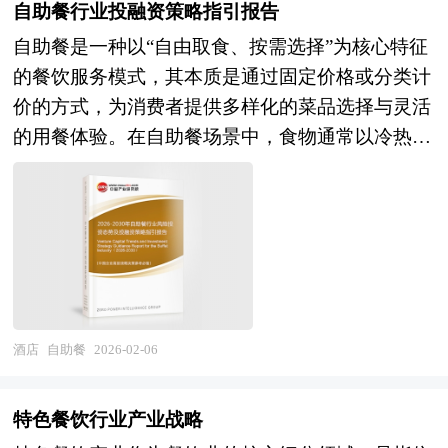
业协会、商务旅游行业相关协会、中国行业研究
自助餐行业投融资策略指引报告
店行业研究报告，以专业的研究方法帮助客户深入
所有权的形式，一家或多家公司的全部资产与责任
网、国内外相关刊物的基础信息以及各省市相关统
的了解精品酒店行业，发现投资价值和投资机会，
自助餐是一种以“自由取食、按需选择”为核心特征
不需经过清算都转移为另一公司所有，而接受全部
计单位等公布和提供的大量资料。对商务旅游行业
规避经营风险，提高管理和运营能力。精品酒店行
的餐饮服务模式，其本质是通过固定价格或分类计
资产与责任的另一公司仍然完全以自身名义继续运
风险投资现状、国际化进程与外资进入、融资渠
业报告是从事精品酒店行业投资之前，对精品酒店
价的方式，为消费者提供多样化的菜品选择与灵活
行。公司收购则是指一家公司经由收购另一公司的
道、如何运作风险投资、退出机制及发展趋势等进
行业各种相关因素进行具体调查、研究、分析，评
的用餐体验。在自助餐场景中，食物通常以冷热分
股票或股份等方式，取得该另一公司的控制权或管
行了系统的分析，并重点分析了商务旅游行业风险
估项目可行性、效果效益程度，提出建设性意见建
区的形式集中陈列于开放式餐台，涵盖前菜、主
理权。企业在并购及资产重组活动中会涉及到诸多
投资的主要现存问题、相应对策以及新形势下面临
议对策等，是精品酒店行业投资决策者和主管机关
菜、汤品、甜品、饮品等全品类，部分高端自助餐
专业问题，比如并购目标公司的选定，目标公司资
的机遇与挑战和企业的应对策略等。是风险投资公
审批的研究性报告。以阐述对精品酒店行业的理论
还会融入现做档口或主题专区。消费者可根据个人
产估值，并购重组方式的选择、融资方式的选择，
司、研究机构及商务旅游行业相关企业准确了解目
认识为主要内容，重在精品酒店行业本质及规律性
口味、食量及用餐节奏自由挑选菜品，无需遵循传
并购成本的控制，并购的法律问题等等，面对这些
前商务旅游行业风险投资业发展动态，把握企业定
认识的研究。精品酒店行业研究报告持续提供高价
统点餐的等待流程，且可多次往返取餐，直至用餐
问题，企业内部因缺乏专业人才往往难以正确处
位和发展方向不可多得的精品。
值服务，是企业了解各行业当前最新发展动向、把
结束。 自助餐的运营模式强调“丰俭由人”与“效率
理，因而必须委托专业的顾问机构协助。 本报告
握市场机会、做出正确投资和明确企业发展方向不
平衡”：一方面通过提供海量菜品满足不同消费者
酒店
自助餐
2026-02-06
由中研普华咨询公司领衔撰写，在大量周密的市场
可多得的精品资料。 本研究咨询报告由中研普华
的饮食偏好，包括素食、低脂、异国风味等特殊需
调研基础上，主要依据了国家统计局、国家海关总
咨询公司领衔撰写，在大量周密的市场调研基础
求；另一方面通过固定价格机制降低点餐沟通成
署、国家发改委、国家商务部、产权式酒店行业相
特色餐饮行业产业战略
上，主要依据了国家统计局、国家商务部、国家发
本，提升翻台率，尤其适合团体聚餐、家庭聚会或