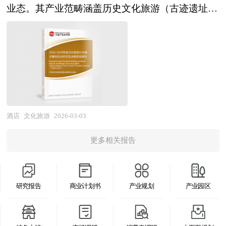
务尽职调查、目标公司价值分析和定价策略制定；
源渠道，以及对规划结构的精准把握，能够最大限
业态。其产业范畴涵盖历史文化旅游（古迹遗址、
得的精品。
在市场竞争日益激烈、新产品层出不穷的今天，要
协助政府沟通和审批、谈判支持和审阅投资文件，
度的做到利用数据图表支撑自身观点。区域产业发
博物馆、非遗体验）、红色旅游、民族民俗旅游、
开发一个新品并能迅速在市场上推广其难度是可想
确定并购条件；协助买方筹集、获得、使用必要的
展规划必须要具有较强的可操作性，这就要求规划
宗教文化旅游、影视演艺旅游、文创园区、主题乐
而知的。只有经过科学的市场分析、消费者分析、
资金、提出具体的收购建议；审阅当地评估师对于
必须要落脚到产业发展目录上。中研普华拥有多年
园、文化节庆及配套的住宿、餐饮、交通、购物等
竞争对手的分析，做到有的放矢，才能使企业开发
目标公司的资产评估报告；财务模型的构建和目标
的产业研究经验，能够在产业规划的编制过程中很
服务，涉及文化遗产保护、旅游管理、创意设计、
的新产品立于不败之地。企业在新产品入市前需要
公司价值分析、提供交易架构的设计建议；将审慎
好的将宏观的行业研究与微观的项目研究结合起
演艺娱乐、数字技术等多学科交叉融合，具有资源
对相关产品的市场做整体分析，了解竞争对手的市
性调查的结果反映在各项交易的法律文书中、协助
来，让规划最终落脚到重点细分领域、重点集聚区
依赖性强、体验属性突出、季节波动明显、社会效
场状况，了解消费者的消费状况，给新产品找准市
各项法律文书的成文；编制相关的并购公告，提出
和重点项目上。 时代走到今天，发展战略成为世
益与经济效益并重的显著特征。作为满足人民美好
酒店
文化旅游
2026-03-03
场切入点，实现企业预期目标。中研普华通过多个
一个完善、操作性强并符合收购方需要和自身条件
界最热点的问题。世界上的各种论坛，无一例外都
生活需要与传承弘扬中华优秀传统文化的重要载
新产品上市调查项目的研究，对新品上市前企业找
的收购计划，在收购方委托的情况下代理完成收购
共同讨论的主题是发展战略问题。我们看西方国家
更多相关报告
体，文化旅游不仅能够带动消费、促进就业、推动
准市场定位和产品定位有着全新的认识。中研普华
计划。
所走过的道路，我们从中应该吸取什么教训？我们
区域经济发展，更是增强文化自信、促进文明交流
针对不同客户需求度身定做不同的研究解决方案。
用什么样的眼光来看城市的发展，看我们经济的发
互鉴、提升国家软实力的关键抓手，其产业属性兼
针对普通的研究需求，公司运用国际认可的独创研
展，区域的发展。我们战略视野在什么地方？战略
研究报告
商业计划书
产业规划
产业园区
具文化事业的公益性与旅游产业的市场性的双重特
究产品和统计分析方法论，用来提供广泛的标准化
是分层的，上到世界下到企业，每个层面都有战略
质。 企业并购包括兼并与收购。公司兼并是指经
数据和比较数据。如果研究要求比较特殊，我们会
问题。中美关系怎么处理？中日关系怎么处理？那
由转移公司所有权的形式，一家或多家公司的全部