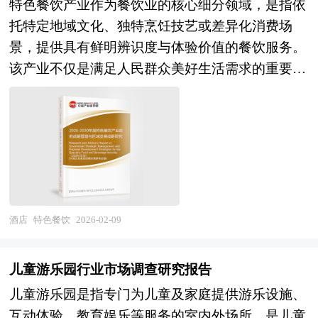
关协会、中国行业研究网等国家部门、行业协会、
特色餐饮产业作为餐饮业的核心细分领域，是指依
改委、国务院发展研究中心、中国精品酒店行业协
商务宴请等场景。其服务流程通常包括入场付费、
国内外相关报刊杂志发表公布的基础信息以及专业
托特定地域文化、独特烹饪技艺或差异化消费场
会、中研普华产业研究院、全国及海外多种相关报
领取餐具、自主取餐、用餐及离场结算，部分自助
研究机构公布和提供的大量资料，对我国产权式酒
景，提供具有鲜明辨识度与体验价值的餐饮服务。
刊杂志以及专业研究机构公布和提供的大量资料，
餐厅会设置限时用餐规则以控制客流。 风险投资
店行业的发展状况、竞争情况、发展趋势、行业技
该产业不仅是满足人民群众美好生活需求的重要载
对中国国家 “十四五”中后期国民经济和社会运行和
是在创业企业发展初期投入风险资本，待其发育相
术等背景进行了分析，并重点分析了我国产权式酒
体，更是传承地方饮食文化、推动文旅融合、促进
成果进行分析、产业链上下游行业发展状况、行业
对成熟后，通过市场退出机制将所投入的资本由股
店行业兼并重组机会，以及中国产权式酒店行业兼
区域经济发展的关键引擎。在消费升级与文化自信
供需形势、进出口等进行了深入研究，并重点分析
权形态转化为资金形态，以收回投资，取得高额风
并重组将面临的挑战。报告还对国内外的产权式酒
的双重驱动下，特色餐饮正经历从“味觉经
了中国精品酒店行业发展状况和特点，以及2026
险收益。全球风险资本市场已进入新一轮快速发展
店行业兼并重组案例分析，并对产权式酒店行业兼
济”向“体验经济”的深刻转型，其发展质量直接关
年“十五五”规划期中国精品酒店行业将面临的挑
的周期。除了成熟投资热点地区外，包括中国和印
并重组趋势进行了趋向研判，本报告定期对产权式
系到城市商业活力与区域品牌形象。 区域产业规
战、行业的区域发展状况与竞争格局。报告还
度、英国等新兴热点地区的风险投资市场发展快速
酒店行业运行和兼并重组事件进行监测，数据保持
划是地方经济发展战略的核心内容，是各级政府部
对“十五五”时期全球及中国精品酒店行业发展动向
升温。中国的风险投资起步于20世纪80年代，在市
动态更新，是产权式酒店相关企业、科研单位、投
门发展相关产业的“路线图”，对于区域发展规划来
酒店
特色餐饮
2026-02-09
和趋势作了详细分析和预测，并对精品酒店行业进
场经济的大潮中，中国的风险投资事业已经有了较
资机构等单位准确了解目前产权式酒店行业兼并重
说，就相当于一张蓝图对一个建筑物的重要性，有
行了趋向研判，是精品酒店经营企业，科研、投资
大的发展。随着中国经济持续稳定地高速增长和资
组动态，把握企业定位和发展方向不可多得的精
了这张“蓝图”，区域才能在有规划有计划的基础上
机构等单位准确了解目前精品酒店行业发展动态，
本市场的逐步完善，中国的资本市场在最近几年呈
儿童游乐园行业市场调查研究报告
品。除提供《2026-2030年版产权式酒店行业兼并
进行更好的区域建设。特定区域内某个产业的快速
把握企业定位和发展方向不可多得的精品研究报
现出强劲的增长态势，投资于中国市场的高回报率
儿童游乐园是指专门为儿童及家庭提供游乐设施、
重组机会研究及决策咨询报告》外，我们也可以根
健康发展有赖于当地政府以前瞻性的眼光拟定科学
告。
使中国成为全球资本关注的战略要地。 本报告由
互动体验、教育娱乐等服务的室内外场所，是儿童