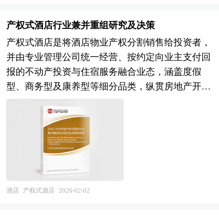
由股权形态转化为资金形态，以收回投资，取得高
势、满足人民群众日益增长的美好生活需要意义重
额风险收益。全球风险资本市场已进入新一轮快速
大，是党和国家治国理政、引领发展方向的重要举
产权式酒店行业兼并重组研究及决策
发展的周期。除了成熟投资热点地区外，包括中国
措。 五年规划是国家对经济社会发展的顶层设
产权式酒店是将酒店物业产权分割销售给投资者，
和印度、英国等新兴热点地区的风险投资市场发展
计，也是一种纲领性文件。目前中国也是世界上编
并由专业管理公司统一经营、按约定向业主支付回
快速升温。中国的风险投资起步于20世纪80年代，
制五年规划（计划）最多的国家。中研普华产业研
报的不动产投资与住宿服务融合业态，涵盖度假
在市场经济的大潮中，中国的风险投资事业已经有
究院在对未来“十五五”时期社会经济发展形势和政
型、商务型及康养型等细分品类，纵贯房地产开
了较大的发展。随着中国经济持续稳定地高速增长
策带动的发展目标作进一步研究研判，并从2025年
发、酒店运营、资产管理及金融服务等多元领域。
和资本市场的逐步完善，中国的资本市场在最近几
上半年开始全面跟进相关规划的制定和研究工作，
该产业既具有房地产开发的资产销售属性，又具备
年呈现出强劲的增长态势，投资于中国市场的高回
为精品酒店行业规划指导目标和精品酒店发展方向
酒店管理的持续运营特征，还承载着投资理财的回
报率使中国成为全球资本关注的战略要地。 本报
提供有建设性的建议，为精品酒店行业发展提供准
报功能，形成"房产+酒店+金融"的复合型商业模
告由中研普华咨询公司领衔撰写，在大量周密的市
确的市场分析内容和研究成果。 中研普华通过对
式。作为盘活存量商业物业、满足居民多元化资产
场调研基础上，主要依据了国家统计局、国家商务
精品酒店行业长期跟踪监测，分析精品酒店行业需
配置需求及促进旅游消费升级的重要载体，产权式
部、国家财政部、中国证券监督管理委员会、中国
求、供给、经营特性、获取能力、产业链和价值链
酒店在文旅地产去库存、REITs试点扩容及养老服
酒店
产权式酒店
2026-02-02
风险投资协会、中国风险投资研究院、深圳创业投
等多方面的内容，整合行业、市场、企业、用户等
务创新等领域发挥着独特的价值转化功能。 企业
资同业公会、北京创业投资协会、上海创业投资行
多层面数据和信息资源，为客户提供深度的精品酒
并购包括兼并与收购。公司兼并是指经由转移公司