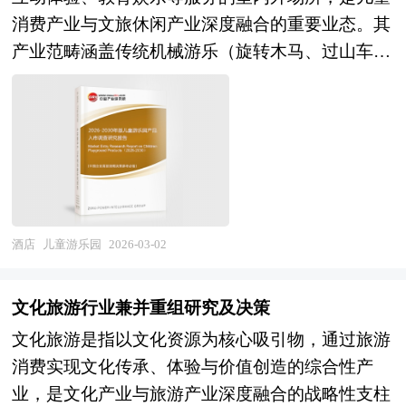
据企业具体项目要求专项编写专业定制版，并根据
合理的发展规划，特别是一些战略性新兴产业更需
中研普华咨询公司领衔撰写，在大量周密的市场调
消费产业与文旅休闲产业深度融合的重要业态。其
详细要求合理报价，为企业兼并重组提供全程指引
要地方政府制定切实可行的扶持和培育规划。通过
研基础上，主要依据了国家统计局、国家商务部、
产业范畴涵盖传统机械游乐（旋转木马、过山车、
服务。 1、中研普华作为卖方顾问提供的服务内
区域产业规划来确定地方经济发展的产业支撑体
国家财政部、中国证券监督管理委员会、中国风险
碰碰车等）、无动力游乐（滑梯、攀爬、沙池、绳
容： 并购可行性分析、价值评估咨询、业务诊断
系，为招商工作确定方向和框架。我们针对各大城
投资协会、中国风险投资研究院、深圳创业投资同
网等）、室内主题乐园（软体乐园、职业体验、益
及分析；寻找与推荐策略投资者，就交易结构和交
市、区县镇等区域的产业发展规划，将围绕“产业
业公会、北京创业投资协会、上海创业投资行业协
智闯关）、水上乐园、萌宠乐园、科技互动
易方案设计提供专业意见；协助准备信息备忘录和
分析→产业定位→产业规划→产业实施”这条主线
会、自助餐行业相关协会、中国行业研究网、国内
（VR/AR体验、科学探索）及配套的餐饮零售、派
投资意向书，就投资者的选择和接洽策略提供专业
来展开。各地由于资源禀赋不同，发展相关产业的
外相关刊物的基础信息以及各省市相关统计单位等
对服务、教育培训等延伸业态，涉及游乐设备制
意见；协调并管理投资者的财务，税务和法律尽职
条件也就不同，只有准确的理解区域内产业发展基
公布和提供的大量资料。对自助餐行业风险投资现
造、空间设计、儿童心理学、安全工程、运营管理
调查；协助卖方回复投资者尽职调查过程中提出的
础和潜力，才能编制出符合当地实际的产业发展规
状、国际化进程与外资进入、融资渠道、如何运作
等多学科交叉融合，具有安全标准严苛、体验迭代
问题和要求；协助分析公司的整体价值并制定定价
酒店
儿童游乐园
2026-03-02
划。中研普华拥有完善的调研访谈方案，能够快速
风险投资、退出机制及发展趋势等进行了系统的分
快、情感消费属性强、亲子互动需求突出的显著特
策略，协助设定卖方与潜在投资者谈判的策略；参
全面的根据当地实际条件提取编制规划所需遵循的
析，并重点分析了自助餐行业风险投资的主要现存
征。作为儿童成长社交与家庭休闲消费的核心场
与卖方与潜在投资者的谈判并提供现场技术支持；
一些约束性指标。区域产业发展规划的编制必须科
文化旅游行业兼并重组研究及决策
问题、相应对策以及新形势下面临的机遇与挑战和
景，儿童游乐园不仅满足儿童游乐天性与发展需
对最终法律协议中的商业条款提出审阅意见；协助
学严谨，形式大于实质是产业规划编制的通病，而
文化旅游是指以文化资源为核心吸引物，通过旅游
企业的应对策略等。是风险投资公司、研究机构及
求，更是促进亲子情感交流、带动周边消费、丰富
进行税务分析、项目管理、融资文件准备。 2、中
更多利用翔实的数据和图表说话是高质量产业发展
消费实现文化传承、体验与价值创造的综合性产
自助餐行业相关企业准确了解目前自助餐行业风险
城市功能的重要载体，其产业属性兼具文旅服务的
研普华作为买方顾问提供的服务内容： 财务及税
规划的一个重要标志。中研普华凭借丰富的数据来
业，是文化产业与旅游产业深度融合的战略性支柱
投资业发展动态，把握企业定位和发展方向不可多
体验经济性与儿童产业的教育责任性的双重特质。