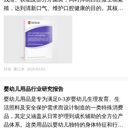
策优化、家庭结构变迁与育儿理念革新，母婴用品
了使用的便捷性与安全性。 爽身粉行业研究报告
殖，达到清新口气、维护口腔健康的目的。其核心
行业已成为洞察中国消费市场转型与家庭生活方式
旨在从国家经济和产业发展的战略入手，分析爽身
功能基于物理冲刷与化学抑菌的双重作用机制：含
变革的重要窗口。 当前，国内母婴用品市场正处
粉未来的政策走向和监管体制的发展趋势，挖掘爽
漱时，液体在牙齿、牙龈、舌面及口腔黏膜表面流
于存量竞争深化与商业模式重构的转折阶段。从市
身粉行业的市场潜力，基于重点细分市场领域的深
动，利用机械力冲刷附着物；部分活性成分则通过
场规模看，尽管新生儿数量下滑带来基础需求收缩
度研究，提供对产业规模、产业结构、区域结构、
渗透作用破坏细菌细胞膜结构、干扰代谢过程或抑
压力，但客单价提升、消费周期延长、品类渗透率
市场竞争、产业盈利水平等多个角度市场变化的生
制酶活性，从而减少致病菌数量，降低龋齿、牙周
提高等因素部分对冲了人口负向冲击，行业整体维
动描绘，清晰发展方向。预测未来爽身粉业务的市
病等口腔疾病的发生风险。 企业发展到一定阶段
持"量减价增"的结构性增长态势；从竞争格局看，
场前景，以帮助客户拨开政策迷雾，寻找爽身粉行
就会遇到资金制约问题，而资本市场作为企业的主
日化
漱口水
2026-02-03
国际品牌与本土龙头在高端奶粉、纸尿裤等核心品
业的投资商机。报告在大量的分析、预测的基础
要融资渠道之一具有融资效率高、规模大、限制条
类展开激烈角逐，国货崛起与进口替代并行，同时
上，研究了爽身粉行业今后的发展与投资策略，为
件少等众多优势。由于资本市场融资进限于创业板
垂直母婴平台、内容电商、社区团购等新渠道崛起
婴幼儿用品行业研究报告
爽身粉企业在激烈的市场竞争中洞察先机，根据市
上市企业和首发创业板上市企业，企业的创业板上
颠覆了传统经销体系，DTC（直接面向消费者）模
场需求及时调整经营策略，为战略投资者选择恰当
婴幼儿用品是专为满足0-3岁婴幼儿生理发育、生
市问题就变得十分关键。 企业创业板上市有以下
式、会员订阅制、私域流量运营成为品牌获取用户
的投资时机和公司领导层做战略规划提供了准确的
活照料及安全保护需求而设计制造的一类特殊消费
好处： 1、创业板上市时及日后均有机会筹集资
粘性的关键手段。值得关注的深层变化在于：新生
市场情报信息及科学的决策依据。 本研究咨询报
品，其定义涵盖从日常护理到成长辅助的全方位产
金，以获得资本扩展业务； 2、扩大股东基础，使
代父母呈现明显的"科学育儿"与"悦己消费"双重倾
告由中研普华咨询公司领衔撰写，在大量周密的市
品体系。这类用品以婴幼儿独特的身体特征和行为