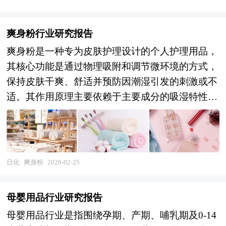
爽身粉行业研究报告
爽身粉是一种专为皮肤护理设计的个人护理用品，
其核心功能是通过物理吸附和调节微环境的方式，
保持皮肤干爽、舒适并预防因潮湿引发的刺激或不
适。其作用原理主要依赖于主要成分的吸湿特性
——通常以滑石粉、玉米淀粉或天然矿物粉末为基
底，这些微细颗粒具有高比表面积，能快速吸收皮
肤表面的汗液、油脂及代谢分泌物，减少水分滞
留，从而降低细菌滋生的风险，缓解因摩擦或闷热
日化
爽身粉
2026-02-25
导致的皮肤发红、瘙痒等问题。 传统爽身粉以天
然滑石粉为主，其质地细腻且化学性质稳定，但部
母婴用品行业研究报告
分产品会通过高温消毒或添加天然植物提取物（如
母婴用品行业是指围绕孕期、产期、哺乳期及0-14
洋甘菊、金盏花精华）来增强抗菌性和温和性；随