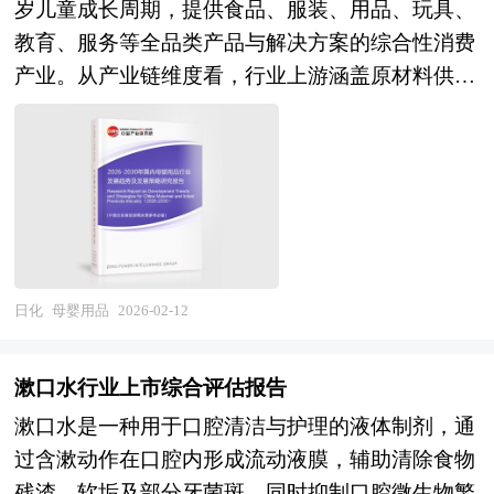
岁儿童成长周期，提供食品、服装、用品、玩具、
着消费者对天然成分的偏好提升，以玉米淀粉、木
教育、服务等全品类产品与解决方案的综合性消费
薯淀粉为基底的爽身粉逐渐普及，这类产品通过改
产业。从产业链维度看，行业上游涵盖原材料供
性处理提高吸湿效率，同时避免滑石粉可能存在的
应、研发设计、生产制造等环节，中游涉及品牌
争议；高端产品还会添加维生素E、透明质酸等保
商、渠道商、平台运营商等市场组织，下游则直面
湿成分，在吸湿的同时维持皮肤屏障功能，防止过
以"妈妈+宝宝"为核心的家庭消费单元。产品谱系
度干燥。 身粉需兼顾安全性与实用性：其粉末粒
极为丰富，包括婴幼儿配方奶粉、辅食营养品、纸
径需严格控制在安全范围内，避免吸入风险；pH
尿裤、童装童鞋、喂养器具、洗护用品、童车童
值贴近人体皮肤，减少刺激；部分产品会采用无香
床、益智玩具、母婴智能设备，以及月子服务、早
型或天然香料，满足敏感肌需求；包装设计则注重
教托育、育儿咨询等衍生服务。母婴用品消费具有
防潮密封性，确保产品在使用过程中不受污染。现
日化
母婴用品
2026-02-12
显著的阶段性、情感性、安全敏感性特征，购买决
代爽身粉的应用场景已从传统的婴幼儿护理扩展至
策往往由安全性、功能性、品牌信任度等多重因素
成人运动后皮肤护理、足部护理等领域，成为日常
漱口水行业上市综合评估报告
共同驱动，且呈现出从"基础满足"向"品质升级"、
皮肤健康管理的重要辅助品。随着技术发展，液体
漱口水是一种用于口腔清洁与护理的液体制剂，通
从"产品消费"向"服务消费"、从"标准化供给"向"个
爽身粉、喷雾型爽身粉等新形态产品相继出现，通
过含漱动作在口腔内形成流动液膜，辅助清除食物
性化定制"演进的价值升级规律。随着国民生育政
过快速成膜或挥发技术实现干爽效果，进一步提升
残渣、软垢及部分牙菌斑，同时抑制口腔微生物繁