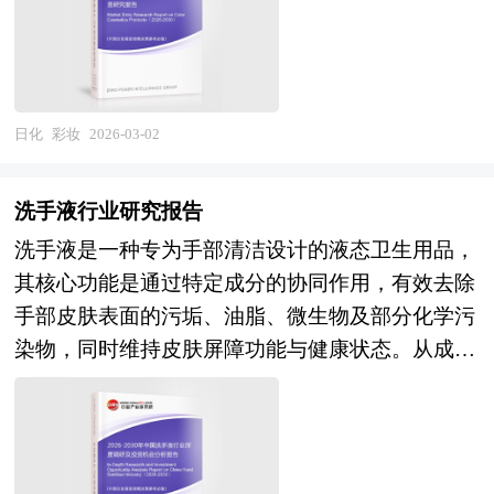
等区域的产业发展规划，将围绕“产业分析→产业
国家海关总署、全国商业信息中心、中国经济景气
究观点，以供投资决策者参考。
光）及美甲、身体彩妆等多元产品形态，涉及精细
定位→产业规划→产业实施”这条主线来展开。各
监测中心、中国行业研究网、全国及海外相关报刊
化工、色彩科学、材料工程、皮肤科学、艺术设计
地由于资源禀赋不同，发展相关产业的条件也就不
杂志的基础信息以及母婴用品行业研究单位等公布
等多学科交叉融合，具有产品迭代极快、潮流趋势
同，只有准确的理解区域内产业发展基础和潜力，
和提供的大量资料。报告对我国母婴用品行业的供
驱动明显、情感消费属性强、社交媒体营销依赖度
日化
彩妆
2026-03-02
才能编制出符合当地实际的产业发展规划。中研普
需状况、发展现状、子行业发展变化等进行了分
高的显著特征。作为时尚产业与消费文化的重要载
华拥有完善的调研访谈方案，能够快速全面的根据
析，重点分析了国内外母婴用品行业的发展现状、
体，彩妆不仅满足个体对美的追求与自我表达的需
当地实际条件提取编制规划所需遵循的一些约束性
洗手液行业研究报告
如何面对行业的发展挑战、行业的发展建议、行业
求，更是文化自信、审美变迁、社交方式的集中体
指标。区域产业发展规划的编制必须科学严谨，形
竞争力，以及行业的投资分析和趋势预测等等。报
洗手液是一种专为手部清洁设计的液态卫生用品，
现，其产业属性兼具快消品的规模经济性与时尚奢
式大于实质是产业规划编制的通病，而更多利用翔
告还综合了母婴用品行业的整体发展动态，对行业
其核心功能是通过特定成分的协同作用，有效去除
侈品的精神价值性的双重特质。 在市场竞争日益
实的数据和图表说话是高质量产业发展规划的一个
在产品方面提供了参考建议和具体解决办法。报告
手部皮肤表面的污垢、油脂、微生物及部分化学污
激烈、新产品层出不穷的今天，要开发一个新品并
重要标志。中研普华凭借丰富的数据来源渠道，以
对于母婴用品产品生产企业、经销商、行业管理部
染物，同时维持皮肤屏障功能与健康状态。从成分
能迅速在市场上推广其难度是可想而知的。只有经
及对规划结构的精准把握，能够最大限度的做到利
门以及拟进入该行业的投资者具有重要的参考价
构成看，洗手液通常以水为溶剂，搭配表面活性剂
过科学的市场分析、消费者分析、竞争对手的分
用数据图表支撑自身观点。区域产业发展规划必须
值，对于研究我国母婴用品行业发展规律、提高企
（如阴离子型、非离子型或两性离子型）作为清洁
析，做到有的放矢，才能使企业开发的新产品立于
要具有较强的可操作性，这就要求规划必须要落脚
业的运营效率、促进企业的发展壮大有学术和实践
主力，通过降低水的表面张力使污垢脱离皮肤；部
不败之地。企业在新产品入市前需要对相关产品的
到产业发展目录上。中研普华拥有多年的产业研究
的双重意义。
分产品添加抗菌剂（如三氯生、苯扎氯铵或天然植