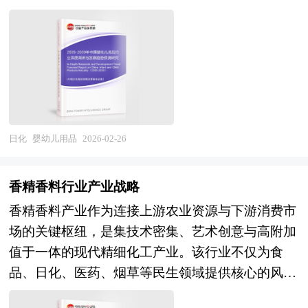
公司的股票在买卖时有较高的流通量； 3、向员工
向，成分党、功能党、颜值党分化显著，对有机零
场调研基础上，主要依据了国家统计局、国家商务
模式为核心依据，在材质选择、结构设计、功能实
授予购股权作为奖励和承诺，增加员工的归属感；
添加、智能科技赋能、国潮文化符号的产品诉求日
部、国家发改委、国家经济信息中心、国务院发展
现及安全标准上均遵循严格规范，既要符合婴幼儿
4、提高公司（发行人）在市场上地位及知名度，
益强烈；而母婴零售业态也正经历从"商品货
研究中心、国家海关总署、全国商业信息中心、中
娇嫩皮肤的敏感性需求，又要适应其快速发育的生
赢取顾客信供应商的信赖； 5、增加公司的透明
架"向"场景体验"、从"单一交易"向"全生命周期服
国经济景气监测中心、中国行业研究网、全国及海
理变化，同时需规避潜在的安全风险，如窒息、误
度，有助于银行以较有利条款批出信贷额度； 6、
务"的转型，整合育儿服务、社交互动、医疗健康
外多种相关报刊杂志的基础信息以及专业研究单位
食、划伤等危害。 婴幼儿用品可分为基础护理
创业板上市发行人的披露要求较为严格，使公司的
功能的母婴综合体、月子中心、托育机构等业态融
等公布和提供的大量资料，结合中研普华公司对爽
类、喂养辅助类、睡眠保障类、出行安全类及益智
效率得以提高，藉以改善公司的监控、资讯管理及
合加速。行业同样面临出生率持续走低、获客成本
身粉相关企业和科研单位等的实地调查，对国内外
开发类五大类别。基础护理类包括清洁用品（如专
日化
婴幼儿用品
2026-02-26
营运系统，公司运作更加规范。 7、通过创业板上
攀升、产品质量舆情敏感、监管政策趋严等现实挑
爽身粉行业的供给与需求状况、相关行业的发展状
用湿巾、浴盆）、护肤产品（如润肤乳、护臀膏）
市融资筹集资本，使企业快速健康发展，做大做
战。未来，母婴用品行业将呈现若干确定性演进方
况、市场消费变化等进行了分析。重点研究了主要
及卫生用品（如纸尿裤、隔尿垫），旨在维护婴幼
强，成为长寿百年企业。 我国企业创业板上市可
香精香料行业产业战略
向。产品创新驱动方面，分龄分阶的精细化营养解
爽身粉品牌的发展状况，以及未来中国爽身粉行业
儿皮肤健康与个人卫生；喂养辅助类涵盖奶瓶、奶
以考虑在深圳企业板、美国纳斯达克等多个证券交
香精香料产业作为连接上游农业资源与下游消费市
决方案、基于生物科技的敏感肌护理产品、融合
将面临的机遇以及企业的应对策略。报告还分析了
嘴、吸奶器及餐具等，需满足婴幼儿口腔发育特点
易市场，每个市场的创业板上市条件与实施过程均
场的关键枢纽，是集技术密集、艺术创意与高附加
AIoT技术的智能育儿硬件、具备医学循证背景的功
爽身粉市场的竞争格局，行业的发展动向，并对行
及吞咽能力；睡眠保障类涉及婴儿床、床垫、睡袋
有所不同。 在这里我们就国内漱口水行业企业在
值于一体的现代精细化工产业。该行业不仅为食
能性食品将成为研发热点，科技属性与专业背书将
业相关政策进行了介绍和政策趋向研判，是爽身粉
及安抚玩具，需兼顾舒适性与安全性；出行安全类
国内创业板上市常见问题和具体操作给出建议，除
品、日化、医药、烟草等民生领域提供核心的风味
重构产品溢价逻辑；渠道与服务融合方面，线上线
生产企业、科研单位、零售企业等单位准确了解目
包括婴儿车、安全座椅及背带等，需通过抗冲击测
此之外针对企业存在的特定问题给出相应的解答方
与香气支撑，更深度融入国家乡村振兴与绿色发展
下一体化的全域营销、基于大数据的精准用户运
前爽身粉行业发展动态，把握企业定位和发展方向
试与人体工学设计确保移动过程中的安全；益智开