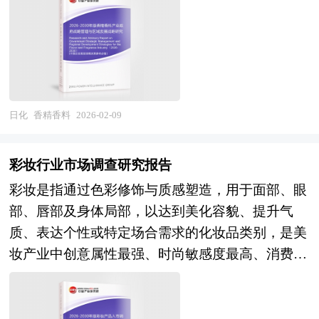
案。这对于有意创业板上市的企业具有极好的参考
战略，是推动区域经济高质量发展的重要引擎。随
营、贯穿孕产哺育全周期的会员服务体系将成为标
不可多得的精品。
发类则包含早教机、布书、咬胶等，通过色彩、触
价值和指导意义。
着“十五五”规划的开局，香精香料产业正面临从规
配，内容种草、直播带货、私域社群等新型触达方
感与声音刺激促进感官与认知发展。 本研究咨询
模扩张向质量效益转型的关键期，亟需通过科学的
式将进一步成熟；产业生态延伸方面，母婴用品企
报告由中研普华咨询公司领衔撰写，在大量周密的
政府战略管理与精准的区域布局，构建具有全球竞
业向早教内容、家庭健康、女性消费等关联领域跨
市场调研基础上，主要依据了国家统计局、国家商
争力的现代化产业体系。 区域产业规划是地方经
界布局的趋势将更加明显，"大母婴"生态圈的边界
务部、国家发改委、国家经济信息中心、国务院发
济发展战略的核心内容，是各级政府部门发展相关
持续拓展；可持续发展维度，环保包装材料应用、
日化
香精香料
2026-02-09
展研究中心、国家海关总署、全国商业信息中心、
产业的“路线图”，对于区域发展规划来说，就相当
产品全生命周期可追溯、企业ESG实践将成为品牌
中国经济景气监测中心、中国行业研究网、国内外
于一张蓝图对一个建筑物的重要性，有了这张“蓝
获取Z世代父母认同的重要砝码。尤为重要的是，
相关报刊杂志的基础信息以及婴幼儿用品专业研究
彩妆行业市场调查研究报告
图”，区域才能在有规划有计划的基础上进行更好
随着"十五五"时期育儿友好型社会建设的推进，普
单位等公布和提供的大量资料。对我国婴幼儿用品
彩妆是指通过色彩修饰与质感塑造，用于面部、眼
的区域建设。特定区域内某个产业的快速健康发展
惠托育服务扩容、生育支持政策完善、母婴设施标
的行业现状、市场各类经营指标的情况、重点企业
部、唇部及身体局部，以达到美化容貌、提升气
有赖于当地政府以前瞻性的眼光拟定科学合理的发
准化建设等制度红利有望逐步释放，为行业创造相
状况、区域市场发展情况等内容进行详细的阐述和
质、表达个性或特定场合需求的化妆品类别，是美
展规划，特别是一些战略性新兴产业更需要地方政
对友好的发展环境。 本研究咨询报告由中研普华
深入的分析，着重对婴幼儿用品业务的发展进行详
妆产业中创意属性最强、时尚敏感度最高、消费频
府制定切实可行的扶持和培育规划。通过区域产业
咨询公司领衔撰写，在大量周密的市场调研基础
尽深入的分析，并根据婴幼儿用品行业的政策经济
次较快的细分赛道。其产业范畴涵盖底妆（粉底、
规划来确定地方经济发展的产业支撑体系，为招商
上，主要依据了国家统计局、国家商务部、国家发
发展环境对婴幼儿用品行业潜在的风险和防范建议
遮瑕、散粉）、眼妆（眼影、眼线、睫毛膏）、唇
工作确定方向和框架。我们针对各大城市、区县镇
改委、国家经济信息中心、国务院发展研究中心、
进行分析。最后提出研究者对婴幼儿用品行业的研
妆（口红、唇釉、唇彩）、颊妆（腮红、修容、高