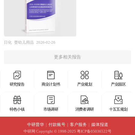
文；编制相关的并购公告，提出一个完善、操作性
现专业化新锐品牌，但产品同质化、营销内卷、盈
娇嫩皮肤的敏感性需求，又要适应其快速发育的生
设条件的可能性和可行性，从而为投资决策提供科
不败之地。企业在新产品入市前需要对相关产品的
强并符合收购方需要和自身条件的收购计划，在收
利承压等问题普遍。未来，母婴产业将呈现服务化
理变化，同时需规避潜在的安全风险，如窒息、误
学依据。 投资可行性报告咨询服务分为政府审批
市场做整体分析，了解竞争对手的市场状况，了解
购方委托的情况下代理完成收购计划。
延伸与科技化赋能的深刻变革。在需求拓展方向，
食、划伤等危害。 婴幼儿用品可分为基础护理
核准用可行性研究报告和融资用可行性研究报告。
消费者的消费状况，给新产品找准市场切入点，实
中大童市场（4-14岁）与孕产服务前置（备孕、孕
类、喂养辅助类、睡眠保障类、出行安全类及益智
审批核准用的可行性研究报告侧重关注项目的社会
现企业预期目标。中研普华通过多个新产品上市调
期）成为新增长点，延长用户生命周期；二胎三胎
开发类五大类别。基础护理类包括清洁用品（如专
经济效益和影响；融资用报告侧重关注项目在经济
日化
婴幼儿用品
2026-02-26
查项目的研究，对新品上市前企业找准市场定位和
家庭的结构性消费、隔代养育的差异化需求、以及
用湿巾、浴盆）、护肤产品（如润肤乳、护臀膏）
上是否可行。具体概括为：政府立项审批，产业扶
产品定位有着全新的认识。中研普华针对不同客户
男性育儿参与度的提升，催生细分场景创新；母婴
更多相关报告
及卫生用品（如纸尿裤、隔尿垫），旨在维护婴幼
持，银行贷款，融资投资、投资建设、境外投资、
需求度身定做不同的研究解决方案。针对普通的研
消费与健康、教育、文旅、金融等领域的融合加
儿皮肤健康与个人卫生；喂养辅助类涵盖奶瓶、奶
上市融资、中外合作，股份合作、组建公司、征用
究需求，公司运用国际认可的独创研究产品和统计
深，"母婴+"生态构建成为竞争焦点。在产品创新
嘴、吸奶器及餐具等，需满足婴幼儿口腔发育特点
土地、申请高新技术企业等各类可行性报告。
分析方法论，用来提供广泛的标准化数据和比较数
方向，功能性配方食品、有机天然洗护、智能育儿
研究报告
商业计划书
产业规划
产业园区
及吞咽能力；睡眠保障类涉及婴儿床、床垫、睡袋
《2026-2030年版护肤品项目可行性研究报告》由
据。如果研究要求比较特殊，我们会针对特定市场
硬件、环保可持续材料等符合消费升级与绿色低碳
及安抚玩具，需兼顾舒适性与安全性；出行安全类
中研普华咨询公司领衔撰写，依托中研普华庞大的
专门设计研究解决方案。我们的研究人员熟悉各种
趋势的产品受青睐；AI育儿助手、远程健康监测、
包括婴儿车、安全座椅及背带等，需通过抗冲击测
细分市场数据库，在大量周密的市场调研基础上，
访问方法的优缺点和适用的范围，在项目设计中能
特色小镇
市场调研
消费者调研
十五五规划
个性化营养方案等科技应用提升育儿效率与科学
试与人体工学设计确保移动过程中的安全；益智开
主要依据了国家统计局、国家商务部、国家海关总
够灵活选择和组合各种研究方法。此外在长期的实
性。在服务升级方向，托育服务从"有没有"向"好
发类则包含早教机、布书、咬胶等，通过色彩、触
署、护肤品相关行业协会、中国行业研究网的基础
中研普华
|
付款账号
|
客户服务
|
媒体报道
践探索中，我们也总结出各种适合于行业专项研究
不好"转变，普惠托育与高端定制并行；月子中
感与声音刺激促进感官与认知发展。 本研究咨询
中研网
Copyright © 1998-2025 粤ICP备05036522号
信息，对我国护肤品行业的供给与需求状况、市场