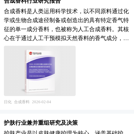
合成香料行业研究报告
入，可提升使用舒适度并减少对皮肤的刺激。 现
合成香料是人类运用科学技术，以不同原料通过化
代洗手液的设计更注重安全性与环保性：配方中逐
学或生物合成途径制备或创造出的具有特定香气特
步淘汰刺激性强的化学成分（如SLS/SLES），采
征的单一成分香料，也被称为人工合成香料。其核
用天然植物提取物或生物降解性表面活性剂；部分
心在于通过人工干预模拟天然香料的香气成分，突
产品通过添加维生素E、芦荟等成分实现护肤功
破天然香料来源受限、成分复杂且稳定性差的局
能，满足敏感肌人群需求；此外，可重复填充包装
限。 从原料来源看，合成香料的制备基础涵盖农
与浓缩型配方的推广，有效减少塑料废弃物产生。
林加工产品、煤炭化工产品及石油化工产品三大
随着公共卫生意识提升，洗手液已成为家庭、公共
类。农林加工产品包括松节油、山苍籽油等天然植
场所及工业领域的标准卫生用品，其发展持续向高
物提取物；煤炭化工产品以苯酚等为原料，通过化
效清洁、温和护肤与可持续方向演进。 随着国内
学反应合成大茴醛等香料；石油化工产品则以乙
经济的发展，洗手液市场发展面临巨大机遇和挑
炔、丙酮等为起始原料，经多步反应制得芳樟醇、
战。在市场竞争方面，洗手液企业数量越来越多，
日化
合成香料
2026-02-04
香茅醇等关键香料成分。 作为精细有机化工的重
市场正面临着供给与需求的不对称，洗手液行业有
要组成部分，其优势在于成分明确、质量稳定、价
进一步洗牌的强烈要求，但是在一些洗手液细分市
护肤行业兼并重组研究及决策
格波动小，且生产不受气候、地域等自然条件限
场仍有较大的发展空间，信息化技术将成为核心竞
护肤产业是以皮肤健康护理为核心，涵盖基础护