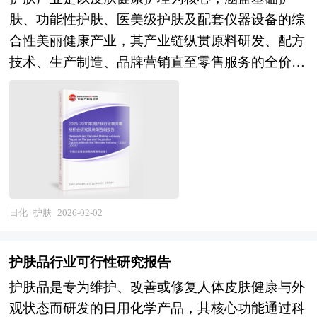
制，能够持续稳定供应。这些特性使其成为调配香
争力。本报告通过深入的调查、分析，投资者能够
肤、功能性护肤、医美级护肤及配套仪器设备的综
精的基础原料，广泛应用于食品、日化、烟草等领
充分把握行业目前所处的全球和国内宏观经济形
合性美丽健康产业，其产业链纵贯原料研发、配方
域，为产品赋予持久、可控的香气特征。随着化学
势，具体分析该产品所在的细分市场，对洗手液行
技术、生产制造、品牌营销直至零售服务的全价值
合成技术与生物工程技术的融合发展，合成香料的
业总体市场的供求趋势及行业前景做出判断；明确
链条。作为兼具日化消费品属性与生物科技属性的
种类与性能持续优化，进一步巩固了其在现代香料
目标市场、分析竞争对手，了解市场定位，把握市
特殊领域，护肤行业不仅承载着满足消费者对美好
工业中的核心地位。 本研究咨询报告由中研普华
场特征，发掘价格规律，创新营销手段，提出洗手
生活追求的社会功能，更是新材料、生物技术及数
咨询公司领衔撰写，在大量周密的市场调研基础
液行业市场进入和市场开拓策略，对行业未来发展
字化营销应用的前沿阵地，在扩内需、促消费及推
上，主要依据了国家统计局、国家商务部、国家发
提出可行性建议。为企业中高层管理人员、企事业
动制造业高质量发展中具有显著的产业带动效应。
改委、国家经济信息中心、国务院发展研究中心、
发展研究部门人员、市场投资人士、投行及咨询行
企业并购包括兼并与收购。公司兼并是指经由转移
国家海关总署、全国商业信息中心、中国经济景气
业人士、投资专家等提供各行业丰富翔实的市场研
公司所有权的形式，一家或多家公司的全部资产与
日化
护肤
2026-02-02
监测中心、中国行业研究网、全国及海外多种相关
究资料和商业竞争情报；为国内外的行业企业、研
责任不需经过清算都转移为另一公司所有，而接受
报刊杂志的基础信息以及专业研究单位等公布和提
究机构、社会团体和政府部门提供专业的行业市场
全部资产与责任的另一公司仍然完全以自身名义继
供的大量资料，结合中研普华公司对合成香料相关
护肤品行业可行性研究报告
研究、商业分析、投资咨询、市场战略咨询等服
续运行。公司收购则是指一家公司经由收购另一公
企业和科研单位等的实地调查，对国内外合成香料
务。 本研究咨询报告由中研普华咨询公司领衔撰
护肤品是专为维护、改善或修复人体皮肤健康与外
司的股票或股份等方式，取得该另一公司的控制权
行业的供给与需求状况、相关行业的发展状况、市
写，在大量周密的市场调研基础上，主要依据了国
观状态而研发的日用化学产品，其核心功能通过科
或管理权。企业在并购及资产重组活动中会涉及到