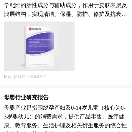
场消费变化等进行了分析。重点研究了主要合成香
家统计局、国家商务部、国家发改委、国家经济信
学配比的活性成分与辅助成分，作用于皮肤表层及
诸多专业问题，比如并购目标公司的选定，目标公
料品牌的发展状况，以及未来中国合成香料行业将
息中心、国务院发展研究中心、国家海关总署、全
浅层结构，实现清洁、保湿、防护、修护及抗衰等
司资产估值，并购重组方式的选择、融资方式的选
面临的机遇以及企业的应对策略。报告还分析了合
国商业信息中心、中国经济景气监测中心、中国行
多元化效果。作为皮肤护理的基础工具，护肤品的
择，并购成本的控制，并购的法律问题等等，面对
成香料市场的竞争格局，行业的发展动向，并对行
业研究网、国内外相关报刊杂志的基础信息、洗手
设计需兼顾皮肤生理特性与外界环境影响，通过调
这些问题，企业内部因缺乏专业人才往往难以正确
业相关政策进行了介绍和政策趋向研判，是合成香
液行业研究单位等公布和提供的大量资料以及对行
节皮肤水油平衡、增强屏障功能、抑制有害微生物
处理，因而必须委托专业的顾问机构协助。 本报
料生产企业、科研单位、零售企业等单位准确了解
业内企业调研访察所获得的大量第一手数据，对我
或促进细胞更新等机制，满足不同肤质、年龄及环
告由中研普华咨询公司领衔撰写，在大量周密的市
目前合成香料行业发展动态，把握企业定位和发展
国洗手液市场的发展状况、供需状况、竞争格局、
境条件下的护肤需求。 《2026-2030年版护肤品项
场调研基础上，主要依据了国家统计局、国家海关
方向不可多得的精品。
赢利水平、发展趋势等进行了分析。报告重点分析
目可行性研究报告》为中研普华公司独家首创针对
总署、国家发改委、国家商务部、护肤行业相关协
了洗手液前十大企业的研发、产销、战略、经营状
行业投资可行性研究咨询服务的专项研究报告。报
日化
护肤品
2026-02-02
会、中国行业研究网等国家部门、行业协会、国内
况等。报告还对洗手液市场风险进行了预测，为洗
告分为：行业通用版、专业定制版。行业通用版是
外相关报刊杂志发表公布的基础信息以及专业研究
手液生产厂家、流通企业以及零售商提供了新的投
中研普华根据行业一般水平测算好了行业指标数
机构公布和提供的大量资料，对我国护肤行业的发
母婴行业研究报告
资机会和可借鉴的操作模式，对欲在洗手液行业从
据，作为行业通用的模板报告，企业可以自行补充
展状况、竞争情况、发展趋势、行业技术等背景进
母婴产业是指围绕孕产妇及0-14岁儿童（核心为0-
事资本运作的经济实体等单位准确了解目前中国洗
单位信息，稍做调整就可以作为项目报告使用。我
行了分析，并重点分析了我国护肤行业兼并重组机
3岁婴幼儿）的消费需求，提供产品零售、医疗健
手液行业发展动态，把握企业定位和发展方向有重
们也可以根据企业具体项目要求专项编写专业定制
会，以及中国护肤行业兼并重组将面临的挑战。报
康、教育服务、生活护理及相关衍生服务的综合性
要参考价值。
版，并根据详细要求合理报价，为企业项目立项、