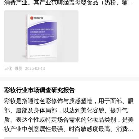
告还对国内外的护肤行业兼并重组案例分析，并对
消费产业。其产业范畴涵盖母婴食品（奶粉、辅
上马、融资提供全程指引服务。 中研普华具有丰
护肤行业兼并重组趋势进行了趋向研判，本报告定
食、营养品）、母婴用品（尿裤湿巾、洗护用品、
富的项目可行性分析报告案例编制经验和一流的团
期对护肤行业运行和兼并重组事件进行监测，数据
童车童床、玩具文教）、母婴服装（孕妇装、婴童
队，能够为您设计项目建设方案，完成包括市场和
保持动态更新，是护肤相关企业、科研单位、投资
装）、母婴服务（月子中心、托育早教、产后康
销售、规模和产品、厂址及建设工程方案、原辅料
机构等单位准确了解目前护肤行业兼并重组动态，
复、儿童摄影）及母婴渠道（线下连锁、综合电
供应、工艺技术、设备选择、人员组织、实施计
把握企业定位和发展方向不可多得的精品。除提供
商、垂直平台、社交电商）等多元业态，涉及食品
划、投资与成本、效益及风险等的计算和评价；内
《2026-2030年版护肤行业兼并重组机会研究及决
科学、材料工程、儿科医学、发展心理学、零售管
容详实、严密地论证项目的可行性和投资的必要
策咨询报告》外，我们也可以根据企业具体项目要
理等多学科交叉融合，具有消费决策理性与感性并
日化
母婴
2026-02-13
性。 本报告主要有以下几大用途： 1、用于企业融
求专项编写专业定制版，并根据详细要求合理报
存、安全品质要求极高、用户生命周期短暂但客单
资、对外招商合作 2、用于国家发展和改革委立项
价，为企业兼并重组提供全程指引服务。 1、中研
价高、代际消费习惯差异显著的显著特征。作为家
3、用于银行贷款 4、用于境外投资项目核准 5、用
彩妆行业市场调查研究报告
普华作为卖方顾问提供的服务内容： 并购可行性
庭消费的核心场景与人口结构变迁的敏感指标，母
于企业上市的招股说明书 6、用于申请政府资金 可
彩妆是指通过色彩修饰与质感塑造，用于面部、眼
分析、价值评估咨询、业务诊断及分析；寻找与推
婴产业不仅直接满足育儿家庭的物质与服务需求，
行性研究报告是在制定某一建设或科研项目之前，
部、唇部及身体局部，以达到美化容貌、提升气
荐策略投资者，就交易结构和交易方案设计提供专
更是生育政策效果、社会托育体系、女性职业发展
对该项目实施的可能性、有效性、技术方案及技术
质、表达个性或特定场合需求的化妆品类别，是美
业意见；协助准备信息备忘录和投资意向书，就投
等社会议题的折射窗口，其产业属性兼具刚需消费
政策进行具体、深入、细致的技术论证和经济评
妆产业中创意属性最强、时尚敏感度最高、消费频
资者的选择和接洽策略提供专业意见；协调并管理
品的稳定属性与消费升级品的增长属性的双重特
价，以求确定一个在技术上合理、经济上合算的最
次较快的细分赛道。其产业范畴涵盖底妆（粉底、