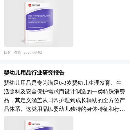
投资者的财务，税务和法律尽职调查；协助卖方回
质。 当前，中国母婴产业正处于人口结构转型与
优方案和最佳时机而写的书面报告。 可行性研究
遮瑕、散粉）、眼妆（眼影、眼线、睫毛膏）、唇
复投资者尽职调查过程中提出的问题和要求；协助
消费理性回归的深度调整期。在市场规模层面，出
报告主要内容是要求以全面、系统的分析为主要方
妆（口红、唇釉、唇彩）、颊妆（腮红、修容、高
分析公司的整体价值并制定定价策略，协助设定卖
生人口持续下滑对传统母婴市场形成总量压力，但
法，经济效益为核心，围绕影响项目的各种因素，
光）及美甲、身体彩妆等多元产品形态，涉及精细
方与潜在投资者谈判的策略；参与卖方与潜在投资
客单价提升与消费周期延长部分对冲规模收缩，行
运用大量的数据资料论证拟建项目是否可行。对整
化工、色彩科学、材料工程、皮肤科学、艺术设计
者的谈判并提供现场技术支持；对最终法律协议中
业从增量扩张向存量深耕转变。在消费结构层面，
个可行性研究提出综合分析评价，指出优缺点和建
等多学科交叉融合，具有产品迭代极快、潮流趋势
的商业条款提出审阅意见；协助进行税务分析、项
奶粉市场高端化与集中化并行，国产奶粉凭借配方
议。为了结论的需要，往往还需要加上一些附件，
驱动明显、情感消费属性强、社交媒体营销依赖度
目管理、融资文件准备。 2、中研普华作为买方顾
日化
彩妆
2026-03-02
注册与品质提升重获主流地位；纸尿裤等标品价格
如试验数据、论证材料、计算图表、附图等，以增
高的显著特征。作为时尚产业与消费文化的重要载
问提供的服务内容： 财务及税务尽职调查、目标
带下移，性价比消费与品质消费分化；母婴服务占
强可行性报告的说服力。 可行性研究是确定建设
体，彩妆不仅满足个体对美的追求与自我表达的需
公司价值分析和定价策略制定；协助政府沟通和审
比提升，科学育儿、精细化养育理念推动早教、托
婴幼儿用品行业研究报告
项目前具有决定性意义的工作，是在投资决策之
求，更是文化自信、审美变迁、社交方式的集中体
批、谈判支持和审阅投资文件，确定并购条件；协
育、健康管理等服务需求增长。在渠道变革层面，
婴幼儿用品是专为满足0-3岁婴幼儿生理发育、生
前，对拟建项目进行全面技术经济分析论证的科学
现，其产业属性兼具快消品的规模经济性与时尚奢
助买方筹集、获得、使用必要的资金、提出具体的
线上流量成本攀升与线下体验价值重估并行，全渠
活照料及安全保护需求而设计制造的一类特殊消费
方法，在投资管理中，可行性研究是指对拟建项目
侈品的精神价值性的双重特质。 在市场竞争日益
收购建议；审阅当地评估师对于目标公司的资产评
道融合与即时零售（O2O）成为标配；内容种草、
品，其定义涵盖从日常护理到成长辅助的全方位产
有关的自然、社会、经济、技术等进行调研、分析
激烈、新产品层出不穷的今天，要开发一个新品并
估报告；财务模型的构建和目标公司价值分析、提
直播带货、私域运营重构消费决策链路，专业内容
品体系。这类用品以婴幼儿独特的身体特征和行为
比较以及预测建成后的社会经济效益。在此基础
能迅速在市场上推广其难度是可想而知的。只有经
供交易架构的设计建议；将审慎性调查的结果反映
信任与情感连接成为转化关键。在产业整合层面，
模式为核心依据，在材质选择、结构设计、功能实
上，综合论证项目建设的必要性，财务的盈利性，
过科学的市场分析、消费者分析、竞争对手的分
在各项交易的法律文书中、协助各项法律文书的成
头部品牌通过并购整合提升市场份额，细分赛道涌
现及安全标准上均遵循严格规范，既要符合婴幼儿
经济上的合理性，技术上的先进性和适应性以及建
析，做到有的放矢，才能使企业开发的新产品立于