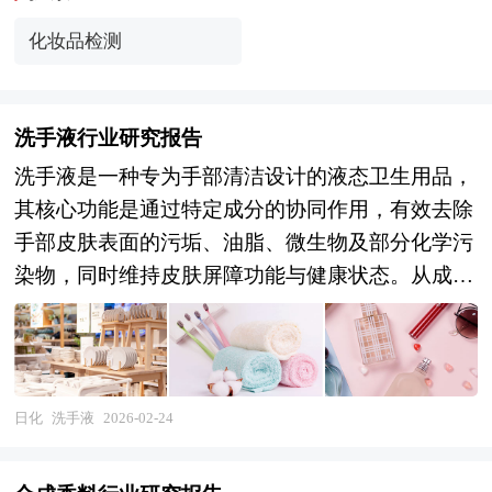
化妆品检测
洗手液行业研究报告
洗手液是一种专为手部清洁设计的液态卫生用品，
其核心功能是通过特定成分的协同作用，有效去除
手部皮肤表面的污垢、油脂、微生物及部分化学污
染物，同时维持皮肤屏障功能与健康状态。从成分
构成看，洗手液通常以水为溶剂，搭配表面活性剂
（如阴离子型、非离子型或两性离子型）作为清洁
主力，通过降低水的表面张力使污垢脱离皮肤；部
分产品添加抗菌剂（如三氯生、苯扎氯铵或天然植
日化
洗手液
2026-02-24
物提取物）以抑制或杀灭常见病原菌；此外，保湿
剂（如甘油、透明质酸）、pH调节剂及香精的加