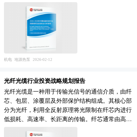
范与产业政策的完善将为市场健康发展提供制度保
汇，利用地下温度相对稳定的特性（通常维持在
人、医疗机器人、农业机器人等新型装备形态涌
套能力的关键标志。 当前，中国船舶电子行业正
障。 本研究咨询报告由中研普华咨询公司领衔撰
10-25℃），在冬季将地热能提取并提升至适宜温
现。在产业升级方向，从单机装备向成套装备、系
处于自主化突破与智能化升级的关键攻坚期。在产
写，在大量周密的市场调研基础上，主要依据了国
度后为建筑供暖，同时向地下储存冷量以备夏季使
统解决方案转变；从设备销售向全生命周期服务
业基础层面，国内船舶电子产业规模持续扩大，在
家统计局、国家商务部、国家发改委、国家经济信
用；夏季则将室内热量转移至地下储存，并提取地
（远程运维、预测性维护、再制造）转型；服务型
中低端船用雷达、通信设备、导航终端等领域形成
息中心、国务院发展研究中心、国家海关总署、全
下冷量实现制冷，形成冷热循环的能量平衡体系。
制造与制造业服务化深化；绿色设计与低碳制造贯
较强配套能力，但高端综合船桥系统、高精度惯性
国商业信息中心、中国经济景气监测中心、中国行
地源热泵系统主要由三部分构成：室外地能换热系
穿全生命周期。在自主可控方向，关键核心零部件
导航、深海探测设备、船用高端芯片等核心领域仍
业研究网、全国及海外相关报刊杂志的基础信息以
统通过埋设于地下的高密度聚乙烯管路与土壤或水
（高端轴承、精密减速器、高性能液压件、数控系
机电
地源热泵
2026-02-12
依赖进口，产业链供应链安全可控水平亟待提升。
及机器人行业研究单位等公布和提供的大量资料。
体进行热交换；热泵主机利用压缩机对制冷剂做
统）与基础材料（高温合金、碳纤维复合材料、电
在技术进展层面，北斗导航系统在船舶领域全面应
报告对我国机器人行业的供需状况、发展现状、子
功，通过蒸发器与冷凝器的相变过程实现热量提升
子级多晶硅）攻关突破；工业软件
用，自主可控的船舶导航定位能力形成；船岸协
光纤光缆行业投资战略规划报告
行业发展变化等进行了分析，重点分析了国内外机
与转移；室内末端系统则通过风机盘管、地板辐射
（CAD/CAE/CAM、MES、PLC）国产替代从"可
同、船船通信技术向宽带化、IP化演进，但船舶网
光纤光缆是一种用于传输光信号的通信介质，由纤
器人行业的发展现状、如何面对行业的发展挑战、
等设备将冷热量输送至室内空间。根据换热形式差
用"向"好用"跨越；首台套政策与保险机制完善，
络安全防护能力薄弱；综合船桥系统集成取得突
芯、包层、涂覆层及外部保护结构组成。其核心部
行业的发展建议、行业竞争力，以及行业的投资分
异，系统可分为地埋管型、地下水型和地表水型三
加速自主装备应用迭代。在产业组织方向，领军企
破，但人机交互优化、多源信息融合、自主决策支
分为光纤，利用全反射原理将光限制在纤芯内进行
析和趋势预测等等。报告还综合了机器人行业的整
类，其中地埋管型因不涉及地下水抽取而应用最为
业牵头组建创新联合体，产学研用协同攻关；跨行
持等智能化水平与国际先进差距明显。在市场格局
低损耗、高速率、长距离的传输。纤芯通常由高纯
体发展动态，对行业在产品方面提供了参考建议和
广泛。 本研究咨询报告由中研普华咨询公司领衔
业并购整合（如工程机械并购农机、电力装备并购
层面，船舶电子市场由康斯伯格、罗尔斯•罗伊
度二氧化硅制成，具有较高的折射率，而包层则采
具体解决办法。报告对于机器人产品生产企业、经
撰写，在大量周密的市场调研基础上，主要依据了
环保装备）构建综合解决方案能力；专业化"小巨
斯、雷松等国际巨头主导，国内企业通过并购整合