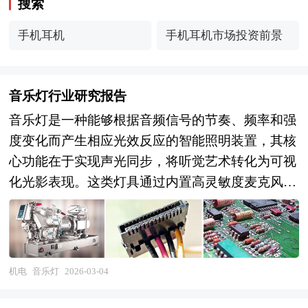
搜索
手机耳机
手机耳机市场投资前景
音乐灯行业研究报告
音乐灯是一种能够根据音频信号的节奏、频率和强
度变化而产生相应光效反应的智能照明装置，其核
心功能在于实现声光同步，将听觉艺术转化为可视
化光影表现。这类灯具通过内置高灵敏度麦克风或
外部音频输入接口实时采集声音信号，经由专用芯
片对音频频谱进行解析，识别低频鼓点、中频人声
与高频旋律等不同频段特征，并据此驱动LED光源
系统动态调节灯光的颜色、亮度、闪烁频率及流动
机电
音乐灯
2026-03-04
方向，使光线随音乐节拍精准律动。音乐灯的技术
原理源于音频照明控制领域，融合了声学传感、数