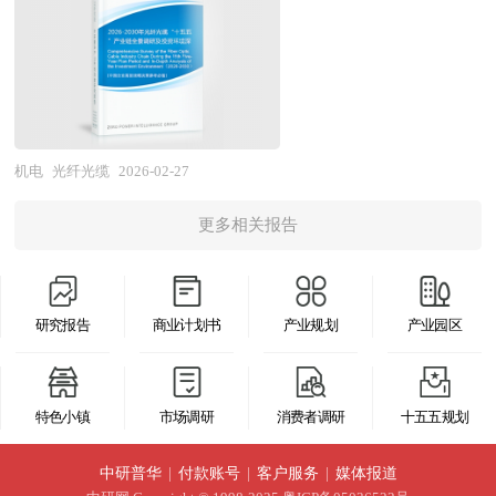
用折射率略低的材料，形成折射率差以实现光的导
销商、行业管理部门以及拟进入该行业的投资者具
国家统计局、国家商务部、国家发改委、国家经济
人"企业在细分领域深耕；国际并购获取技术、品
与自主研发提升市场份额，但在品牌认可度、全球
波效应。为增强机械强度和环境适应性，光纤外层
有重要的参考价值，对于研究我国机器人行业发展
信息中心、国务院发展研究中心、国家海关总署、
牌与渠道。在国际化方向，从装备出口向技术标准
服务网络、全生命周期技术支持等方面竞争力不
依次覆盖紫外固化树脂涂覆层、缓冲层、加强构件
规律、提高企业的运营效率、促进企业的发展壮大
全国商业信息中心、中国经济景气监测中心、中国
输出、本地化生产、全球服务网络建设升级；参与
足；智能船舶示范工程带动国产系统装船应用，但
（如芳纶纱或钢丝）以及外护套，最终构成完整的
有学术和实践的双重意义。
行业研究网、国内外相关报刊杂志的基础信息以及
国际标准制定，提升话语权；"一带一路"沿线基础
规模化商业推广仍需时日。在标准体系层面，国际
光缆结构。 根据用途不同，光缆可设计为适用于
地源热泵专业研究单位等公布和提供的大量资料。
设施与产能合作带动装备出海。 本研究咨询报告
海事组织（IMO）电子航海（E-Navigation）战略
骨干网、城域网、接入网、数据中心互联或特殊环
机电
光纤光缆
2026-02-27
对我国地源热泵的行业现状、市场各类经营指标的
由中研普华咨询公司领衔撰写，在大量周密的市场
推进，国内智能船舶规范与测试验证体系逐步建
境（如海底、电力、轨道交通等）的多种类型，具
情况、重点企业状况、区域市场发展情况等内容进
调研基础上，主要依据了国家统计局、国家商务
立，但参与国际标准制定话语权有限。未来，船舶
更多相关报告
备抗拉、抗压、防潮、阻燃、防鼠蚁等性能。光纤
行详细的阐述和深入的分析，着重对地源热泵业务
部、国家发改委、国家经济信息中心、国务院发展
电子行业将呈现自主可控与智能深化的深刻变革。
光缆具有带宽极大、传输损耗低、抗电磁干扰能力
的发展进行详尽深入的分析，并根据地源热泵行业
研究中心、国家海关总署、全国商业信息中心、中
在技术演进方向，自主可控的船舶电子体系构建加
强、重量轻、保密性好等显著优势，是现代信息通
的政策经济发展环境对地源热泵行业潜在的风险和
国经济景气监测中心、中国行业研究网、全国及海
速，船用高端芯片、嵌入式操作系统、基础工业软
研究报告
商业计划书
产业规划
产业园区
信网络的物理基础，支撑着5G、千兆光网、云计
防范建议进行分析。最后提出研究者对地源热泵行
外相关报刊杂志的基础信息以及高端装备行业研究
件等"卡脖子"环节攻关突破；综合船桥系统向自主
算、人工智能、工业互联网等新一代信息技术的发
业的研究观点，以供投资决策者参考。
单位等公布和提供的大量资料。报告对我国高端装
航行支持系统（AASS）升级，融合AIS、雷达、
展与应用。 随着全光网络建设的深入推进，光纤
特色小镇
市场调研
消费者调研
十五五规划
备行业的供需状况、发展现状、子行业发展变化等
光电、电子海图、气象信息等多源数据，实现态势
光缆已从单纯的传输媒介演变为智能化、绿色化、
进行了分析，重点分析了国内外高端装备行业的发
感知、碰撞预警、航线优化、自主避碰等智能功
高可靠性的关键基础设施组成部分，其技术持续向
中研普华
|
付款账号
|
客户服务
|
媒体报道
展现状、如何面对行业的发展挑战、行业的发展建
能；船岸一体化通信网络构建，卫星通信、5G海