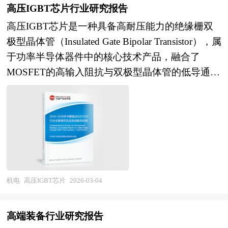
高压IGBT芯片行业研究报告
字信号处理与RGB多色LED显示技术，具备毫秒级
高压IGBT芯片是一种具备高耐压能力的绝缘栅双
响应能力，确保光效与音符高度契合，营造出“声
极型晶体管（Insulated Gate Bipolar Transistor），属
音可视”的沉浸式感官体验。 音乐灯研究报告对音
于功率半导体器件中的核心技术产品，融合了
乐灯行业研究的内容和方法进行全面的阐述和论
MOSFET的高输入阻抗与双极型晶体管的低导通压
证，对研究过程中所获取的音乐灯资料进行全面系
降优势，能够在高电压、大电流条件下实现高效电
统的整理和分析，通过图表、统计结果及文献资
能控制与转换。其典型耐压等级通常在2500V以
料，或以纵向的发展过程，或横向类别分析提出论
上，最高可达6500V甚至更高，适用于对电力稳定
点、分析论据，进行论证。音乐灯报告绝对如实地
性与传输效率要求极高的场景。 这类芯片通过精
反映客观情况，叙述、说明、推断、引用均恰如其
确调控栅极电压，实现对电流通断的快速响应，具
分。文字、用词应力求准确。研究报告的文字也简
备低开关损耗、高频率工作和高可靠性的特点，是
单、明了、通顺、流畅，既明白如话，又把研究的
现代电力系统中实现高压直流输电、电能变换与变
效果准确地、科学地表达出来。音乐灯研究报告以
机电
高压IGBT芯片
2026-03-04
频控制的关键元件。 随着“双碳”战略深入推进，能
行业为研究对象，并基于行业的现状，行业经济运
源结构加速向清洁化、智能化转型，高压IGBT芯
行数据，行业供需现状，行业竞争格局，重点企业
高端装备行业研究报告
片在新能源发电、轨道交通、智能电网等战略性产
经营分析，行业产业链分析，市场集中度等现实指