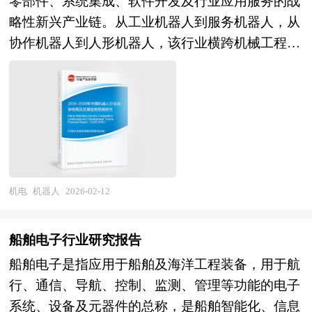
业投资情况，报告还对音乐灯下游行业的发展进行
零部件、系统集成、软件开发及行业应用服务的战
性兼具战略性产业的引领性与高技术制造业的竞争
升以及人形机器人、低空经济等新兴领域崛起，高
了探讨，是音乐灯及相关企业、投资部门、研究机
略性新兴产业链。从工业机器人到服务机器人，从
性的双重特质，是衡量国家工业化水平与综合国力
压IGBT芯片正面临更高耐压、更低损耗、更强散
构准确了解目前中国市场发展动态，把握音乐灯行
协作机器人到人形机器人，该行业横跨机械工程、
的最高标尺。 当前，中国高端装备行业正处于自
热与更高集成度的技术挑战，推动碳化硅基
业发展方向，为企业经营决策提供重要参考的依
人工智能、传感器技术、自动控制等多学科领域，
主化攻坚与智能化升级的关键突破期。在产业规模
IGBT、先进封装工艺（如纳米铜膏低温烧结）等
据。
是衡量一个国家高端制造业水平和科技创新能力的
层面，国内高端装备产业规模持续扩大，在轨道交
创新方向快速发展，成为支撑我国高端制造与能源
重要标志。 当前，机器人正从传统的自动化执行
通、电力装备、工程机械等领域已形成国际竞争优
安全的重要“电力心脏”。 高压IGBT芯片行业研究
单元向具备感知、决策、学习能力的智能体演进，
势，但在航空发动机、高端数控机床、半导体装
报告主要分析了高压IGBT芯片行业的国内外发展
其应用场景也从单一工业产线向医疗健康、商业服
备、医疗装备等核心领域仍面临"卡脖子"困境，产
概况、行业的发展环境、市场分析（市场规模、市
务、特种作业等多元化领域深度渗透。中国机器人
业大而不强的结构性矛盾突出。在技术创新层面，
场结构、市场特点等）、竞争分析（行业集中度、
产业经过十余年高速发展，已形成较为完整的产业
机电
机器人
2026-02-12
5年重大技术装备攻关工程深入实施，部分领域
竞争格局、竞争组群、竞争因素等）、产品价格分
链条和全球最大的应用市场。本土企业在减速器、
（如高铁、特高压、盾构机）实现并跑领跑，但基
析、用户分析、替代品和互补品分析、行业主导驱
伺服电机等核心零部件领域取得突破性进展，部分
础零部件、基础材料、基础工艺、基础软件等工业
船舶电子行业研究报告
动因素、行业渠道分析、行业赢利能力、行业成长
技术指标达到国际先进水平；整机制造方面，国产
基础能力仍是短板；智能制造与数字化转型加速，
船舶电子是指应用于船舶及海洋工程装备，用于航
性、行业偿债能力、行业营运能力、高压IGBT芯
机器人在焊接、搬运、装配等场景的市场份额持续
但高端装备与工业软件、人工智能的深度融合仍处
行、通信、导航、控制、监测、管理等功能的电子
片行业重点企业分析、子行业分析、区域市场分
提升。与此同时，产业呈现明显的结构分化特征：
探索阶段。在产业格局层面，国有企业主导重大技
系统、设备及元器件的总称，是船舶智能化、信息
析、行业风险分析、行业发展前景预测及相关的经