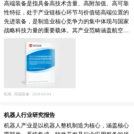
高端装备是指具备高技术含量、高附加值、高可靠
业中扮演着不可替代的角色。在风电与光伏发电系
标，分析预测行业的发展前景和投资价值。通过最
性特征，处于产业链核心环节与价值链高端位置的
统中，它作为逆变器的核心部件，承担着将不稳定
深入的数据挖掘，对行业进行严谨分析，从多个角
先进装备，是制造业核心竞争力的集中体现与国家
的直流电高效转化为符合并网标准的交流电的重要
度去评估企业市场地位，准确挖掘企业的成长性，
战略科技力量的重要载体。其产业范畴涵盖航空航
任务；在特高压输电工程中，其被广泛应用于柔性
已经为众多企业带来了最专业的研究和最有价值的
天装备、海洋工程装备及高技术船舶、先进轨道交
交流输电系统（FACTS）和高压直流输电
咨询服务过程。 本研究咨询报告由中研普华咨询
通装备、高档数控机床与机器人、大型工程机械、
（HVDC），显著提升远距离输电的稳定性与经济
公司领衔撰写，在大量周密的市场调研基础上，主
电力装备、农业装备、医疗装备及重大技术装备关
性。 同时，在高铁、动车等轨道交通装备中，高
要依据了国家统计局、国家商务部、国家发改委、
键核心零部件等，涉及机械工程、材料科学、自动
压IGBT芯片是牵引变流器的核心，直接决定列车
国家经济信息中心、国务院发展研究中心、国家海
控制、信息技术、人工智能等多学科深度交叉融
的运行效率与安全性，支撑我国高铁自主化发展进
关总署、全国商业信息中心、中国经济景气监测中
合，具有技术壁垒极高、研发投入巨大、系统集成
程。近年来，国产高压IGBT技术取得重大突破，
心、中国行业研究网以及国内外多种相关报刊杂志
复杂、安全可靠性要求严苛的显著特征。作为制造
机电
高端装备
2026-03-04
中车时代、斯达半导等企业已实现3300V及以上电
媒体提供的最新研究资料。本报告对国内外音乐灯
强国建设的战略基石与产业升级的核心引擎，高端
压等级产品的批量应用，部分产品进入“复兴号”等
行业的发展状况进行了深入透彻地分析，对我国行
装备不仅能够支撑国民经济重点领域发展、保障国
国家重点项目，标志着我国在高端功率半导体领域
机器人行业研究报告
业市场情况、技术现状、供需形势作了详尽研究，
家安全，更是推动制造业向智能化、绿色化、服务
逐步打破国外垄断。当前，随着新能源汽车向
重点分析了国内外重点企业、行业发展趋势以及行
机器人产业是以机器人整机制造为核心，涵盖核心
化转型、参与全球产业竞争的关键抓手，其产业属
800V高压平台演进、数据中心对高效供电需求上