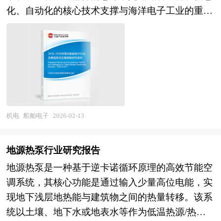
工业机器人市场增速放缓但存量替换需求凸显，服
术装备研制，但机制活力不足；民营企业专精特新
化、自动化的核心技术支撑与海洋电子工业的重要
营、投资建议等。报告研究框架全面、严谨，分析
务机器人赛道创新创业活跃但商业化落地仍需突
发展活跃，但规模与资源整合能力有限；行业集中
组成部分。其产业范畴涵盖综合船桥系统、自动识
内容客观、公正、系统，真实准确地反映了我国高
破，人形机器人等前沿领域虽处于早期探索阶段，
度提升与专业化分工深化并行，但跨行业、跨领域
别系统（AIS）、电子海图显示与信息系统
压IGBT芯片行业的市场发展现状和未来发展趋
却已成为资本与技术布局的焦点。行业竞争格局正
协同创新机制不畅。在应用牵引层面，国内大市场
（ECDIS）、雷达与光电探测设备、卫星通信与导
势。 本研究咨询报告由中研普华咨询公司领衔撰
从"外资主导"向"内外资竞合、国产替代加速"转
与新型基础设施建设为高端装备提供应用场景，但
航设备、船舶自动控制系统、机舱监测报警系统、
写，在大量周密的市场调研基础上，主要依据了国
变，头部企业通过垂直整合与生态构建构筑竞争壁
首台套应用推广与保险补偿机制待完善；国际市场
船舶网络与信息安全系统等，涉及导航定位、通信
家统计局、国家商务部、国家发改委、国家经济信
垒。未来，机器人行业将进入技术融合深化与场景
拓展加速，但品牌影响力与售后服务网络建设滞
技术、自动控制、计算机科学、海洋工程等多学科
息中心、国务院发展研究中心、全国商业信息中
价值重塑的关键期。人工智能大模型的突破为机器
后。在供应链安全层面，关键核心零部件与高端材
交叉融合，具有技术密集度高、环境适应性要求严
心、中国经济景气监测中心、中国行业研究网、全
机电
船舶电子
2026-02-13
人赋予更强的环境理解与任务规划能力，"机器人
料进口依赖度高，地缘政治风险加剧背景下，产业
苛（防盐雾、防振动、宽温域）、系统集成复杂、
国及海外多种相关报刊杂志的基础信息以及专业研
即服务"(RaaS)模式有望重构产业价值链条；具身智
链自主可控任务紧迫。 展望未来，高端装备行业
安全可靠性标准极高的显著特征。作为船舶工业
究单位等公布和提供的大量资料。对我国高压
能成为技术演进的核心方向，推动机器人从"专机
地源热泵行业研究报告
将呈现智能化服务化与自主化的深刻变革。在技术
的"神经中枢"与"感知器官"，船舶电子不仅直接决
IGBT芯片行业作了详尽深入的分析，是企业进行
专用"向"通用智能体"跨越。产业链协同创新将成
地源热泵是一种基于逆卡诺循环原理的高效节能空
演进方向，人工智能与高端装备深度融合，数字孪
定船舶航行安全与运营效率，更是智能船舶、无人
市场研究工作时不可或缺的重要参考资料，同时也
为主旋律，云边端算力协同、数字孪生、柔性力控
调系统，其核心功能是通过输入少量高位电能，实
生、智能运维、自主决策成为标配；增材制造与复
船舶、数字航运发展的关键使能技术，其产业属性
可作为金融机构进行信贷分析、证券分析、投资分
等技术的成熟将显著提升机器人部署效率与作业精
现地下浅层地热能与建筑物之间的热量转移。该系
合材料应用拓展设计边界；极端制造（超大型、超
兼具国防安全的战略属性与海洋经济的市场属性的
析等研究工作时的参考依据。
度。同时，行业标准化体系建设提速，安全伦理规
统以土壤、地下水或地表水等作为低温热源/热
精密、超高温高压）支撑前沿科学探索；人形机器
双重特质，是衡量国家海洋电子工业水平与船舶配