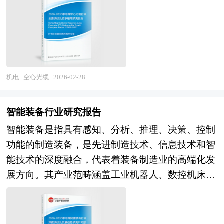
有特定周期性排列的微孔玻璃结构所包围，形成一
本研究咨询报告由中研普华咨询公司领衔撰写，在
识的研究。LED行业研究报告持续提供高价值服
动对成本管控的压力、电池片企业垂直整合带来的
种光子晶体光纤（PCF）的变体。这种设计通过光
大量周密的市场调研基础上，主要依据了国家统计
务，是企业了解各行业当前最新发展动向、把握市
客户结构变化，以及国际贸易摩擦对海外供应链布
子带隙效应或反谐振效应，将光有效限制在空气芯
局、国家商务部、国家发改委、国家经济信息中
场机会、做出正确投资和明确企业发展方向不可多
局的要求等多重挑战。 展望未来，光伏浆料行业
中传输，从而突破了传统玻璃介质对光速、损耗和
心、国务院发展研究中心、国家海关总署、全国商
得的精品资料。 本研究咨询报告由中研普华咨询
的发展将深度嵌入光伏产业降本增效与技术迭代的
非线性效应的物理限制。 由于光在空气中的折射
业信息中心、中国经济景气监测中心、中国行业研
公司领衔撰写，在大量周密的市场调研基础上，主
主旋律，呈现出"高性能化、低银化、多元化、全
率远低于石英玻璃，光信号在空心光缆中的传播速
机电
空心光缆
2026-02-28
究网以及国内外多种相关报刊杂志媒体提供的最新
要依据了国家统计局、国家商务部、国家发改委、
球化"的演进趋势。在技术演进层面，TOPCon电池
度更接近真空光速，显著降低了传输时延，理论双
研究资料。本报告对国内外交流电机行业的发展状
国家经济信息中心、国务院发展研究中心、国家海
用银浆将向更低烧结温度、更优接触钝化匹配方向
向时延可从传统光纤的约5μs/km降至3.46μs/km，
况进行了深入透彻地分析，对我国行业市场情况、
智能装备行业研究报告
关总署、全国商业信息中心、中国经济景气监测中
发展，HJT电池用低温银浆及银包铜浆料的可靠性
提升传输效率达30%以上。同时，空心光缆具备超
技术现状、供需形势作了详尽研究，重点分析了国
心、中国行业研究网、国内外相关报刊杂志的基础
智能装备是指具有感知、分析、推理、决策、控制
验证与规模化应用将取得突破，BC电池用高精度
低非线性效应，其非线性系数比传统光纤低3至4个
内外重点企业、行业发展趋势以及行业投资情况，
信息以及LED专业研究单位等公布和提供的大量资
功能的制造装备，是先进制造技术、信息技术和智
定位浆料和XBC技术配套浆料将成为差异化竞争焦
数量级，使得高功率光信号传输时不易产生畸变或
报告还对交流电机下游行业的发展进行了探讨，是
料。对我国LED的行业现状、市场各类经营指标的
能技术的深度融合，代表着装备制造业的高端化发
点，铜电镀金属化技术若实现产业化将对传统银浆
损伤，极大提升了系统的功率承载能力与传输稳定
交流电机及相关企业、投资部门、研究机构准确了
情况、重点企业状况、区域市场发展情况等内容进
展方向。其产业范畴涵盖工业机器人、数控机床、
体系形成颠覆性替代；在成本优化层面，银包铜粉
性。在损耗控制方面，当前实验室最先进的空心光
解目前中国市场发展动态，把握交流电机行业发展
行详细的阐述和深入的分析，着重对LED业务的发
智能物流装备、智能检测装备、增材制造装备、智
体替代比例提升、丝网开口细线化、钢板印刷技术
缆已实现低于0.11dB/km的衰减水平，接近甚至优
方向，为企业经营决策提供重要参考的依据。
展进行详尽深入的分析，并根据LED行业的政策经
能纺织机械、智能农业机械及重大技术装备智能化
应用等将推动单片银耗持续下降，浆料企业的一体
于现有玻芯光纤的0.14dB/km理论极限，且理论最
济发展环境对LED行业潜在的风险和防范建议进行
升级等多元领域，涉及机械工程、自动控制、人工
化布局（银粉自制、回收银利用）将增强成本竞争