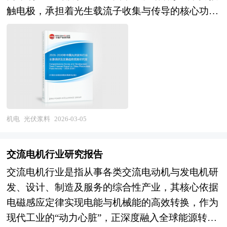
表述科学化。报告对行业相关各种因素进行具体调
务部、国家市场监督管理总局、国家发改委、国家
意义的工作，是在投资决策之前，对拟建项目进行
触电极，承担着光生载流子收集与传导的核心功
查、研究、分析，洞察行业今后的发展方向、行业
经济信息中心、国务院发展研究中心、国家海关总
全面技术经济分析论证的科学方法，在投资管理
能。作为光伏产业链中技术壁垒最高的辅材之一，
竞争格局的演变趋势以及技术标准、市场规模、潜
署、中国经济景气监测中心、中国行业研究网、国
中，可行性研究是指对拟建项目有关的自然、社
光伏浆料的技术性能直接决定电池片的转换效率、
在问题与行业发展的症结所在，评估行业投资价
内外相关报刊杂志的基础信息以及LED专业研究单
会、经济、技术等进行调研、分析比较以及预测建
串联电阻和长期可靠性，其成本占比在电池片非硅
值、效果效益程度，提出建设性意见建议，为行业
位等公布和提供的大量资料。对我国LED的行业现
成后的社会经济效益。在此基础上，综合论证项目
成本中居于首位。从材料体系看，光伏银浆由高纯
投资决策者和企业经营者提供参考依据。 本研究
状、市场各类经营指标的情况、重点企业状况、区
建设的必要性，财务的盈利性，经济上的合理性，
度银粉、玻璃粉、有机载体及功能性添加剂组成，
咨询报告由中研普华咨询公司领衔撰写，在大量周
域市场发展情况等内容进行详细的阐述和深入的分
技术上的先进性和适应性以及建设条件的可能性和
其中银粉粒度分布、形貌特征和表面性质，玻璃粉
密的市场调研基础上，主要依据了国家统计局、国
析，着重对LED业务的发展进行详尽深入的分析，
可行性，从而为投资决策提供科学依据。 投资可
的软化温度、腐蚀特性，以及有机载体的流变性能
机电
光伏浆料
2026-03-05
家商务部、国家发改委、国家经济信息中心、国务
并根据LED行业的政策经济发展环境对LED行业潜
行性报告咨询服务分为政府审批核准用可行性研究
共同影响着浆料的印刷适性、烧结窗口和电学性
院发展研究中心、国家海关总署、全国商业信息中
在的风险和防范建议进行分析。 《2026年版LED
报告和融资用可行性研究报告。审批核准用的可行
能。随着光伏电池技术从P型PERC向N型
心、中国经济景气监测中心、中国行业研究网、全
交流电机行业研究报告
产业规划专项研究报告》由中研产业规划院领衔制
性研究报告侧重关注项目的社会经济效益和影响；
TOPCon、HJT、BC等高效技术路线迭代，光伏浆
国及海外多种相关报纸杂志的基础信息等公布和提
交流电机行业是指从事各类交流电动机与发电机研
作，精英专家团队在上千个重大项目积累了宝贵经
融资用报告侧重关注项目在经济上是否可行。具体
料正从传统的标准化产品向定制化、高性能化方向
供的大量资料和数据，客观、多角度地对中国智能
发、设计、制造及服务的综合性产业，其核心依据
验，为项目成功落地保驾护航。中研产业规划院率
概括为：政府立项审批，产业扶持，银行贷款，融
演进，低银化、无银化技术成为行业长期探索的重
门锁市场进行了分析研究。报告在总结中国智能门
电磁感应定律实现电能与机械能的高效转换，作为
先在业内提出“全流程一体化”综合解决方案，提供
资投资、投资建设、境外投资、上市融资、中外合
要方向。 当前，我国光伏浆料产业已实现从进口
锁行业发展历程的基础上，结合新时期的各方面因
现代工业的“动力心脏”，正深度融入全球能源转型
从前期拿地策划、定位策划、概念规划、空间规
作，股份合作、组建公司、征用土地、申请高新技
依赖到自主可控的重大转变，正处于技术迭代加速