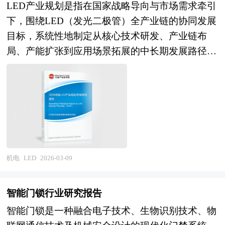
LED产业规划是指在国家战略导向与市场需求牵引
咨询服务的专项研究报告。报告分为：行业通用
下，围绕LED（发光二极管）全产业链的协同发展
版、专业定制版。行业通用版是中研普华根据行业
目标，系统性地制定从核心技术研发、产业链布
一般水平测算好了行业指标数据，作为行业通用的
局、产能扩张到应用场景拓展的中长期发展路径与
模板报告，企业可以自行补充单位信息，稍做调整
资源配置方案。其核心在于通过政策引导、技术创
就可以作为项目报告使用。我们也可以根据企业具
新与产业协同，推动LED产业由传统照明向高端显
体项目要求专项编写专业定制版，并根据详细要求
示、智能系统与绿色低碳方向转型升级，构建安
合理报价，为企业项目立项、上马、融资提供全程
全、自主、高效的现代产业体系。当前，在“双
指引服务。 中研普华具有丰富的项目可行性分析
碳”目标与新型工业化战略的深度驱动下，LED产
报告案例编制经验和一流的团队，能够为您设计项
业规划已不再局限于单一技术或产品迭代，而是被
目建设方案，完成包括市场和销售、规模和产品、
纳入国家战略性新兴产业布局，成为支撑数字经
厂址及建设工程方案、原辅料供应、工艺技术、设
机电
LED
2026-03-09
济、智慧城市与能源革命的重要基石。 产业规划
备选择、人员组织、实施计划、投资与成本、效益
一般包括产业发展现状、产业特征分析、产业发展
及风险等的计算和评价；内容详实、严密地论证项
智能门锁行业研究报告
目标和发展定位、产业发展重点方向、产业空间引
目的可行性和投资的必要性。 本报告主要有以下
智能门锁是一种融合电子技术、生物识别技术、物
导和产业发展政策等。随着中国对外开放程度的深
几大用途： 1、用于企业融资、对外招商合作 2、