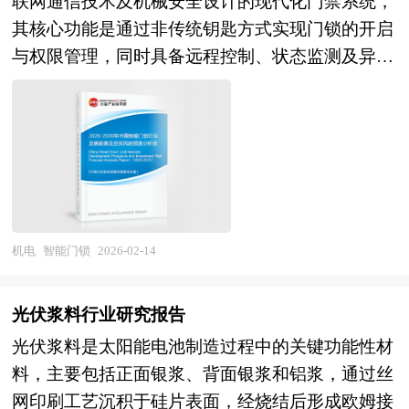
联网通信技术及机械安全设计的现代化门禁系统，
化，经济全球化和区域化对产业发展的影响显著增
用于国家发展和改革委立项 3、用于银行贷款 4、
其核心功能是通过非传统钥匙方式实现门锁的开启
强，产业间的竞争层次和深度也发生了变化。因
用于境外投资项目核准 5、用于企业上市的招股说
与权限管理，同时具备远程控制、状态监测及异常
此，科学预测产业发展趋势和空间变化态势，对产
明书 6、用于申请政府资金 可行性研究报告是在制
报警等智能化特性。它以电子芯片替代传统机械锁
业发展和规划具有重要的意义。中研普华拥有28年
定某一建设或科研项目之前，对该项目实施的可能
芯，通过密码输入、指纹识别、面部识别、静脉识
的产业规划、细分市场研究及大量项目运作经验，
性、有效性、技术方案及技术政策进行具体、深
别、射频卡感应或手机APP蓝牙/Wi-Fi连接等多元
业务覆盖全球。累积300多个产业园区规划落地项
入、细致的技术论证和经济评价，以求确定一个在
化认证方式，验证用户身份并驱动电机执行开锁动
目案例，拥有丰富的产业园区、特色小镇、田园综
技术上合理、经济上合算的最优方案和最佳时机而
作，彻底摆脱了对实体钥匙的依赖，显著提升了开
合体、文旅地产、智慧物流、乡村振兴等类型项目
写的书面报告。 可行性研究报告主要内容是要求
锁便捷性与安全性。 智能门锁研究报告对行业研
规划经验。 中研普华28年的产业研究服务经验，
以全面、系统的分析为主要方法，经济效益为核
究的内容和方法进行全面的阐述和论证，对研究过
机电
智能门锁
2026-02-14
形成了独特的产业研究及战略投资一体化服务体
心，围绕影响项目的各种因素，运用大量的数据资
程中所获取的资料进行全面系统的整理和分析，通
系，涉及8000多个细分行业，积累了数十万份行业
料论证拟建项目是否可行。对整个可行性研究提出
过图表、统计结果及文献资料，或以纵向的发展过
研究报告数据库、服务了20多万家企事业单位，现
光伏浆料行业研究报告
综合分析评价，指出优缺点和建议。为了结论的需
程，或横向类别分析提出论点、分析论据，进行论
已成为中国最具影响力的产业研究咨询综合服务机
要，往往还需要加上一些附件，如试验数据、论证
光伏浆料是太阳能电池制造过程中的关键功能性材
证。报告如实地反映客观情况，一切叙述、说明、
构。集团下属研究院的产业研究报告在大量周密的
材料、计算图表、附图等，以增强可行性报告的说
料，主要包括正面银浆、背面银浆和铝浆，通过丝
推断、引用恰如其分，文字、用词表达准确，概念
市场调研基础上，主要依据了国家统计局、国家商
服力。 可行性研究是确定建设项目前具有决定性
网印刷工艺沉积于硅片表面，经烧结后形成欧姆接