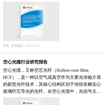
素，对中国智能门锁行业的发展趋势给予了细致和
与智能制造的宏大叙事中。 在新能源汽车爆发式
划、总体规划、城市设计、建筑设计、景观设计、
术企业等各类可行性报告。 《2026-2030年版化工
与竞争格局重塑的关键阶段。在市场格局方面，国
审慎的预测论证。报告资料详实，图表丰富，既有
增长的带动下，高压快充平台与 800V 架构对电机
IP设计、商业模式设计、招商、投资、运营等一系
装备项目可行性研究报告》由中研普华咨询公司领
产浆料凭借性价比优势和快速响应能力，在P型
深入的分析，又有直观的比较，为智能门锁企业在
绝缘、电磁设计及功率密度提出全新挑战，促使行
列咨询服务。 中研普华通过对LED行业长期跟踪
衔撰写，依托中研普华庞大的细分市场数据库，在
PERC电池领域占据绝对主导地位，但在N型高效
激烈的市场竞争中洞察先机，能准确及时的针对自
业从单一部件销售向“机电驱控”系统集成转型，构
监测，分析LED行业需求、供给、经营特性、获取
大量周密的市场调研基础上，主要依据了国家统计
电池用高端浆料领域，国际巨头仍保持一定技术领
身环境调整经营策略。
建起涵盖 SiC 应用、热管理及智能电控的完整生态
能力、产业链和价值链等多方面的内容，整合行
局、国家商务部、国家海关总署、化工装备相关行
先优势，国内头部企业通过持续研发投入正在快速
链。 随着物联网、大数据与 AI 技术的深度渗透，
业、市场、企业、用户等多层面数据和信息资源，
业协会、中国行业研究网的基础信息，对我国化工
追赶；在技术能力方面，国产浆料在细线印刷、低
具备自感知、自诊断功能的智能电机正重构商业模
为客户提供深度的LED行业研究报告，以专业的研
机电
交流电机
2026-03-12
装备行业的供给与需求状况、市场格局与分布等多
接触电阻、高焊接拉力等关键性能指标上取得显著
式，实现从被动驱动到主动优化的跨越，不仅服务
究方法帮助客户深入的了解LED行业，发现投资价
方面进行了分析，并紧密结合项目情况对化工装备
进步，LECO激光辅助烧结、多主栅、无主栅等新
于工业、交通、家电等传统场景，更在风电、光伏
值和投资机会，规避经营风险，提高管理和运营能
项目投资可行性和未来发展前景进行了研判。通过
型金属化技术的导入对浆料配方体系提出全新要
空心光缆行业研究报告
等新能源领域扮演能量转换枢纽角色。当前，中国
力。LED行业报告是从事LED行业投资之前，对
对项目的市场需求、资源供应、建设规模、工艺路
求，银包铜、电镀铜等降银技术进入中试验证阶
空心光缆，又称空芯光纤（Hollow-core fiber,
交流电机制造行业正依托完善的产业链配套与技术
LED行业相关各种因素进行具体调查、研究、分
线、设备选型、环境影响、资金筹措、盈利能力等
段；在供应链方面，我国已建立起较为完整的银
HCF），是一种以空气或真空作为主要光传输介质
创新能力，加速突破高端材料国产替代与“卡脖
析，评估项目可行性、效果效益程度，提出建设性
方面的研究调查，在行业专家研究经验的基础上对
粉、玻璃粉、有机载体配套体系，但高端片状银
的新型光纤技术，其核心结构区别于传统依赖实心
子”工艺，致力于在全球供应链重构中占据价值链
意见建议对策等，为LED行业投资决策者和主管机
项目经济效益及社会效益进行科学预测，从而为客
粉、特殊功能玻璃粉仍部分依赖进口，银浆企业向
玻璃纤芯导光的光纤。在空心光缆中，光信号主要
高端，推动产业向绿色化、数字化、高端化全面跃
关审批的研究性报告。以阐述对LED行业的理论认
户提供全面的、客观的、可靠的项目投资价值评估
上游延伸布局的趋势明显。与此同时，行业面临N
在中央为空的微结构通道中传播，该通道被周围具
升，为经济社会高质量发展提供强劲的绿色动能。
识为主要内容，重在研究LED行业本质及规律性认
及项目建设进程等咨询意见。
型技术路线分化带来的产品迭代风险、白银价格波