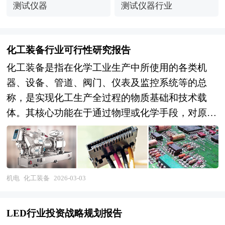
测试仪器
测试仪器行业
化工装备行业可行性研究报告
化工装备是指在化学工业生产中所使用的各类机
器、设备、管道、阀门、仪表及监控系统等的总
称，是实现化工生产全过程的物质基础和技术载
体。其核心功能在于通过物理或化学手段，对原料
进行预处理、反应转化、分离提纯以及产品精制等
一系列工艺操作，最终获得符合规格的化工产品。
化工装备不仅涵盖直接参与化学反应和物料处理的
主体装置，还包括保障系统安全稳定运行的辅助设
机电
化工装备
2026-03-03
施与控制系统，构成一个高度集成的工艺体系。
《2026-2030年版化工装备项目可行性研究报告》
LED行业投资战略规划报告
为中研普华公司独家首创针对行业投资可行性研究