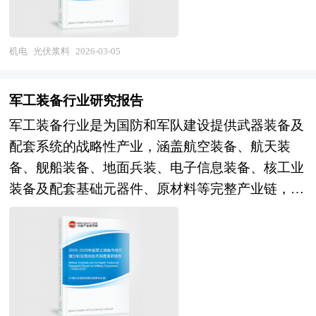
度银粉、玻璃粉、有机载体及功能性添加剂组成，
普华咨询公司领衔撰写，在大量周密的市场调研基
其中银粉粒度分布、形貌特征和表面性质，玻璃粉
础上，主要依据了国家统计局、国家商务部、国家
的软化温度、腐蚀特性，以及有机载体的流变性能
财政部、中国证券监督管理委员会、中国风险投资
机电
光伏浆料
2026-03-05
共同影响着浆料的印刷适性、烧结窗口和电学性
协会、中国风险投资研究院、深圳创业投资同业公
能。随着光伏电池技术从P型PERC向N型
会、北京创业投资协会、上海创业投资行业协会、
军工装备行业研究报告
TOPCon、HJT、BC等高效技术路线迭代，光伏浆
包装检测行业相关协会、中国行业研究网、国内外
军工装备行业是为国防和军队建设提供武器装备及
料正从传统的标准化产品向定制化、高性能化方向
相关刊物的基础信息以及各省市相关统计单位等公
配套系统的战略性产业，涵盖航空装备、航天装
演进，低银化、无银化技术成为行业长期探索的重
布和提供的大量资料。对包装检测行业风险投资现
备、舰船装备、地面兵装、电子信息装备、核工业
要方向。 当前，我国光伏浆料产业已实现从进口
状、国际化进程与外资进入、融资渠道、如何运作
装备及配套基础元器件、原材料等完整产业链，是
依赖到自主可控的重大转变，正处于技术迭代加速
风险投资、退出机制及发展趋势等进行了系统的分
国家安全体系和能力现代化的物质技术基础。从产
与竞争格局重塑的关键阶段。在市场格局方面，国
析，并重点分析了包装检测行业风险投资的主要现
业属性看，军工装备具有极高的技术壁垒、严格的
产浆料凭借性价比优势和快速响应能力，在P型
存问题、相应对策以及新形势下面临的机遇与挑战
准入管制和特殊的采购机制，其发展水平集中体现
PERC电池领域占据绝对主导地位，但在N型高效
和企业的应对策略等。是风险投资公司、研究机构
了一个国家的综合工业实力、科技创新能力和国防
电池用高端浆料领域，国际巨头仍保持一定技术领
及包装检测行业相关企业准确了解目前包装检测行
动员潜力。现代军工装备正向信息化、智能化、体
先优势，国内头部企业通过持续研发投入正在快速
业风险投资业发展动态，把握企业定位和发展方向
系化方向加速演进，单一平台性能竞争已转向体系