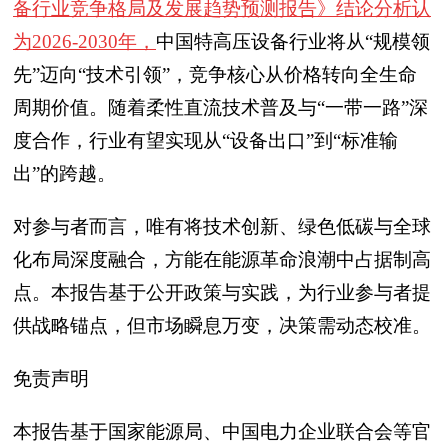
备行业竞争格局及发展趋势预测报告》结论分析认
为2026-2030年，
中国特高压设备行业将从“规模领
先”迈向“技术引领”，竞争核心从价格转向全生命
周期价值。随着柔性直流技术普及与“一带一路”深
度合作，行业有望实现从“设备出口”到“标准输
出”的跨越。
对参与者而言，唯有将技术创新、绿色低碳与全球
化布局深度融合，方能在能源革命浪潮中占据制高
点。本报告基于公开政策与实践，为行业参与者提
供战略锚点，但市场瞬息万变，决策需动态校准。
免责声明
本报告基于国家能源局、中国电力企业联合会等官