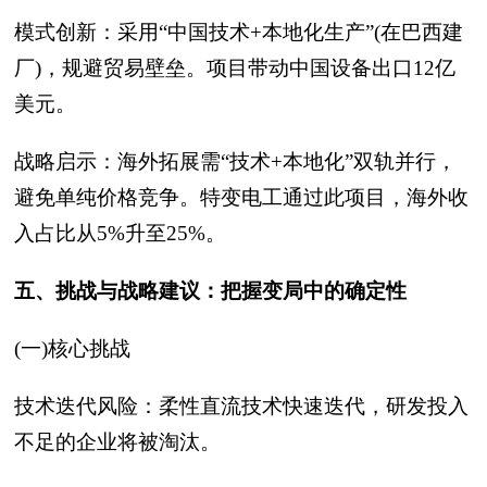
模式创新：采用“中国技术+本地化生产”(在巴西建
厂)，规避贸易壁垒。项目带动中国设备出口12亿
美元。
战略启示：海外拓展需“技术+本地化”双轨并行，
避免单纯价格竞争。特变电工通过此项目，海外收
入占比从5%升至25%。
五、挑战与战略建议：把握变局中的确定性
(一)核心挑战
技术迭代风险：柔性直流技术快速迭代，研发投入
不足的企业将被淘汰。