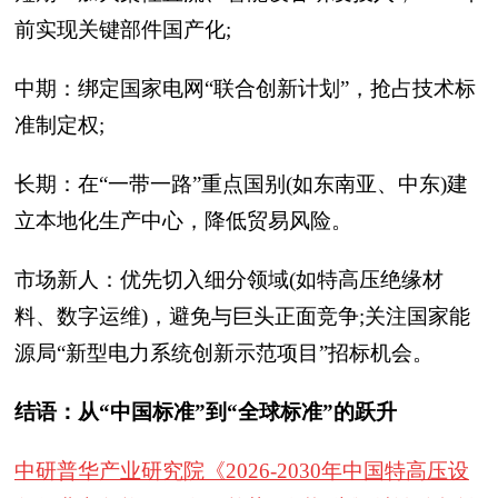
前实现关键部件国产化;
中期：绑定国家电网“联合创新计划”，抢占技术标
准制定权;
长期：在“一带一路”重点国别(如东南亚、中东)建
立本地化生产中心，降低贸易风险。
市场新人：优先切入细分领域(如特高压绝缘材
料、数字运维)，避免与巨头正面竞争;关注国家能
源局“新型电力系统创新示范项目”招标机会。
结语：从“中国标准”到“全球标准”的跃升
中研普华产业研究院《2026-2030年中国特高压设