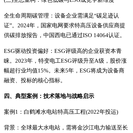
全生命周期碳管理：设备企业需满足“碳足迹认
证”。2024年，国家电网要求特高压设备供应商提
供碳排放报告，中国西电已通过ISO 14064认证。
ESG驱动投资偏好：ESG评级高的企业获资本青
睐。2023年，特变电工ESG评级升至A级，股价涨
幅超行业均值15%。未来5年，ESG将成为设备商
融资、投标的核心指标。
四、典型案例：技术落地与战略启示
案例1：白鹤滩水电站特高压工程(2022年投运)
背景：全球最大水电站，需将金沙江电力输送至长