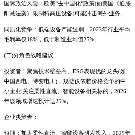
国际政治风险：欧美“去中国化”政策(如美国《通胀
削减法案》限制特高压设备)可能冲击海外业务。
同质化竞争：低端设备产能过剩，2023年行业平均
毛利率仅18%，低于制造业均值25%。
(二)分角色战略建议
投资者：聚焦技术壁垒高、ESG表现优的龙头(如
中国西电、特变电工)，规避仅依赖价格竞争的中
小企业;关注柔性直流、智能设备相关标的，2026
年该领域增速预计达25%。
企业决策者：
短期：加大柔性直流、智能设备研发投入，2025年