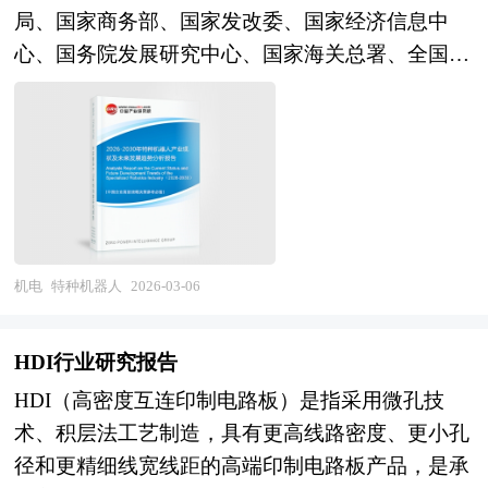
跑领跑跨越的关键攻坚期。一方面，我国已成为全
国内充电宝行业企业在国内创业板上市常见问题和
等。报告还对特种电缆市场风险进行了预测，为特
局、国家商务部、国家发改委、国家经济信息中
球最大的工业机器人应用市场和重要的生产国，工
具体操作给出建议，除此之外针对企业存在的特定
种电缆生产厂家、流通企业以及零售商提供了新的
心、国务院发展研究中心、国家海关总署、全国商
业机器人装机量稳居世界第一，部分本土企业在
问题给出相应的解答方案。这对于有意创业板上市
投资机会和可借鉴的操作模式，对欲在特种电缆行
业信息中心、中国经济景气监测中心、中国行业研
SCARA机器人、协作机器人、AGV移动机器人及
的企业具有极好的参考价值和指导意义。
业从事资本运作的经济实体等单位准确了解目前中
究网、全国及海外相关报刊杂志的基础信息以及特
特定行业解决方案上形成较强竞争力，产业集群在
国特种电缆行业发展动态，把握企业定位和发展方
种机器人行业研究单位等公布和提供的大量资料。
长三角、珠三角及环渤海地区集聚发展，产业规模
向有重要参考价值。
报告对我国特种机器人行业的供需状况、发展现
与供应链完整性显著增强；但另一方面，产业深层
状、子行业发展变化等进行了分析，重点分析了国
瓶颈依然突出，精密减速器、高性能伺服电机及高
内外特种机器人行业的发展现状、如何面对行业的
端控制器等核心零部件自主化率仍需提升，高速重
发展挑战、行业的发展建议、行业竞争力，以及行
机电
特种机器人
2026-03-06
载、高精度及高可靠性本体设计与国际顶尖品牌存
业的投资分析和趋势预测等等。报告还综合了特种
在差距，高端应用领域外资品牌仍占主导地位，同
机器人行业的整体发展动态，对行业在产品方面提
质化竞争与价格战压缩企业盈利空间，专业人才结
HDI行业研究报告
供了参考建议和具体解决办法。报告对于特种机器
构性短缺与跨学科复合型人才匮乏制约创新突破。
HDI（高密度互连印制电路板）是指采用微孔技
人产品生产企业、经销商、行业管理部门以及拟进
与此同时，人工智能大模型突破、人形机器人技术
术、积层法工艺制造，具有更高线路密度、更小孔
入该行业的投资者具有重要的参考价值，对于研究
成熟及制造业数字化转型加速，正在重塑产业技术
径和更精细线宽线距的高端印制电路板产品，是承
我国特种机器人行业发展规律、提高企业的运营效