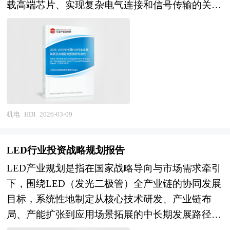
路线与竞争格局，战略机遇窗口期已然开启。 展
载高端芯片、实现复杂电气连接和信号传输的关键
率、促进企业的发展壮大有学术和实践的双重意
望未来，工业机器人产业将在制造强国战略与人工
电子互连技术。从产业定位看，HDI处于PCB产业
义。
智能+行动双重驱动下，呈现三大演进趋势：一是
技术金字塔的顶端，其技术演进与半导体封装、移
智能化与自主化成为核心竞争力，具身智能、多模
动终端、汽车电子、AI算力等下游应用的高端化需
态感知及认知决策技术突破，机器人从"执行预设
求深度耦合，层数从常规的一阶、二阶向任意层互
程序"向"理解环境、自主决策、协同作业"进化，
连（Any Layer）、类载板（SLP）持续升级，线宽
人形机器人在工业制造、商业服务及特种场景的应
线距向50微米以下微细化发展。作为电子信息产业
用示范推广，产业从"自动化工具"向"智能体"的根
的基础性、战略性材料，HDI行业的发展水平直接
机电
HDI
2026-03-09
本转变；二是协作化与柔性化应用全面渗透，人机
关系到高端消费电子、通信设备、汽车智能化、人
协作安全标准与柔性生产模式成熟，机器人从隔离
工智能等前沿领域的硬件创新能力和供应链安全，
LED行业投资战略规划报告
的工业场景向与人共享的工作空间延伸，中小制造
是衡量一个国家电子制造产业竞争力的重要标志。
LED产业规划是指在国家战略导向与市场需求牵引
企业及多品种小批量生产的机器人应用门槛降低，
当前，我国HDI产业正处于技术追赶与产能扩张并
下，围绕LED（发光二极管）全产业链的协同发展
产业从"大型车企专属"向"千行百业普惠"转变；三
行的关键阶段，国产替代与高端突破同步推进。在
目标，系统性地制定从核心技术研发、产业链布
是生态构建与产业融合深度拓展，开源机器人操作
产业规模方面，我国已成为全球最大的PCB生产
局、产能扩张到应用场景拓展的中长期发展路径与
系统与开发者社区繁荣，机器人即服务（RaaS）与
国，HDI产能占比持续提升，但在最高端的类载
资源配置方案。其核心在于通过政策引导、技术创