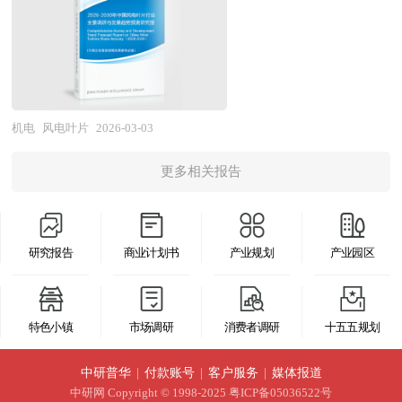
的产业规划、细分市场研究及大量项目运作经验，
机器人行业的整体发展动态，对行业在产品方面提
子认证周期长且可靠性要求严苛、AI算力芯片封装
叶片成型、后处理加工、检测认证及运维服务等全
业务覆盖全球。累积300多个产业园区规划落地项
供了参考建议和具体解决办法。报告对于工业机器
基板技术差距明显、原材料价格波动和环保监管趋
链条环节，涉及空气动力学、复合材料力学、材料
目案例，拥有丰富的产业园区、特色小镇、田园综
人产品生产企业、经销商、行业管理部门以及拟进
严等多重挑战，部分中低端HDI产能出现结构性过
科学、制造工艺等多学科深度交叉融合，具有产品
合体、文旅地产、智慧物流、乡村振兴等类型项目
入该行业的投资者具有重要的参考价值，对于研究
剩。 展望未来，HDI产业的发展将深度嵌入电子信
大型化趋势明显、技术迭代快、资本投入密集、运
规划经验。 中研普华28年的产业研究服务经验，
我国工业机器人行业发展规律、提高企业的运营效
息产业高端化升级和算力基础设施建设，呈现
输半径受限的显著特征。作为风电产业降本增效与
机电
风电叶片
2026-03-03
形成了独特的产业研究及战略投资一体化服务体
率、促进企业的发展壮大有学术和实践的双重意
出"技术高阶化、应用多元化、制造智能化、供应
技术升级的核心载体，风电叶片不仅能够捕获风
系，涉及8000多个细分行业，积累了数十万份行业
义。
链自主化"的演进趋势。在技术演进层面，类载板
更多相关报告
能、支撑机组运行，更是推动风电机组向大型化、
研究报告数据库、服务了20多万家企事业单位，现
（SLP）技术将向更高阶、更细线路发展，以适配
轻量化、智能化方向演进的关键，其产业属性兼具
已成为中国最具影响力的产业研究咨询综合服务机
手机主板的持续轻薄化；高阶任意层HDI和改良型
新能源装备的战略性与先进复合材料制造的技术性
构。集团下属研究院的产业研究报告在大量周密的
半加成法（mSAP）工艺将支撑汽车ADAS模组和
研究报告
商业计划书
产业规划
产业园区
的双重特质，是衡量国家风电装备制造水平与新材
市场调研基础上，主要依据了国家统计局、国家商
通信模块的高密度互连需求；基于玻璃基板和有机
料应用能力的重要标志。 当前，中国风电叶片行
务部、国家市场监督管理总局、国家发改委、国家
基板的先进封装基板（FC-BGA、FC-CSP）将成为
业正处于技术代际切换与产能优化调整的关键转型
经济信息中心、国务院发展研究中心、国家海关总
特色小镇
市场调研
消费者调研
十五五规划
突破重点，以适配AI芯片和HBM的高带宽互连需
期。在产业规模层面，国内风电叶片产能与产量全
署、中国经济景气监测中心、中国行业研究网、国
求。在应用拓展层面，汽车电子将成为HDI增长的
球领先，配套国内整机厂商并出口海外市场，但行
中研普华
|
付款账号
|
客户服务
|
媒体报道
内外相关报刊杂志的基础信息以及LED专业研究单
核心驱动力，智能座舱、自动驾驶、功率电子对
业周期性波动明显，产能过剩与供需错配压力时有
中研网
Copyright © 1998-2025 粤ICP备05036522号