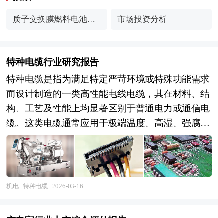
质子交换膜燃料电池行
市场投资分析
业
特种电缆行业研究报告
特种电缆是指为满足特定严苛环境或特殊功能需求
而设计制造的一类高性能电线电缆，其在材料、结
构、工艺及性能上均显著区别于普通电力或通信电
缆。这类电缆通常应用于极端温度、高湿、强腐
蚀、高辐射、剧烈机械应力或高安全性要求的场
景，具备耐高温、耐低温、阻燃、低烟无卤、防
火、防水、防油、防鼠蚁、抗电磁干扰、高柔韧
性、耐磨损、耐紫外线及耐化学腐蚀等一种或多种
机电
特种电缆
2026-03-16
特殊性能。 由于使用环境复杂且对可靠性要求极
高，特种电缆往往采用新材料（如硅橡胶、氟树