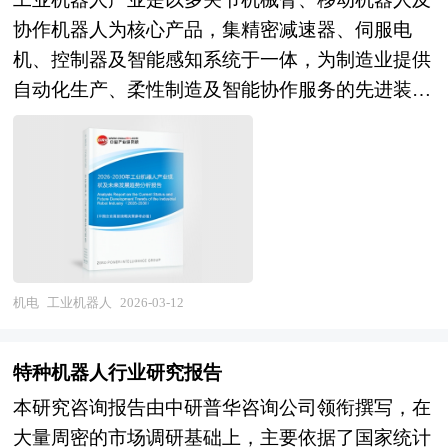
键。 企业创业板上市有以下好处： 1、创业板上市
经”与“血管”，其技术水平直接反映了一个国家高
协作机器人为核心产品，集精密减速器、伺服电
时及日后均有机会筹集资金，以获得资本扩展业
端制造与工程安全能力的综合实力。未来，随着新
机、控制器及智能感知系统于一体，为制造业提供
务； 2、扩大股东基础，使公司的股票在买卖时有
材料与数字技术的融合，具备自监测、自诊断功能
自动化生产、柔性制造及智能协作服务的先进装备
较高的流通量； 3、向员工授予购股权作为奖励和
的智能型特种电缆将成为重要发展方向。 本研究
制造业。作为智能制造的核心支撑和制造业转型升
承诺，增加员工的归属感； 4、提高公司（发行
咨询报告由中研普华咨询公司领衔撰写，在大量周
级的关键使能技术，其产业链条横跨核心零部件、
人）在市场上地位及知名度，赢取顾客信供应商的
密的市场调研基础上，主要依据了国家统计局、国
本体制造、系统集成及行业应用服务等多个环节，
信赖； 5、增加公司的透明度，有助于银行以较有
家商务部、国家发改委、国家经济信息中心、国务
技术体系涵盖运动控制、轨迹规划、力觉感知、视
利条款批出信贷额度； 6、创业板上市发行人的披
院发展研究中心、国家海关总署、全国商业信息中
觉识别及人机协作等多元领域，具有显著的技术密
露要求较为严格，使公司的效率得以提高，藉以改
心、中国经济景气监测中心、中国行业研究网、国
集度高、研发投入大、应用场景专及产业带动性强
善公司的监控、资讯管理及营运系统，公司运作更
内外相关报刊杂志的基础信息、特种电缆行业研究
等特征。当前，工业机器人产业正从传统的汽车、
机电
工业机器人
2026-03-12
加规范。 7、通过创业板上市融资筹集资本，使企
单位等公布和提供的大量资料以及对行业内企业调
电子行业向全制造业领域渗透、从单一自动化设备
业快速健康发展，做大做强，成为长寿百年企业。
研访察所获得的大量第一手数据，对我国特种电缆
向智能协作伙伴深刻转型，成为制造强国建设、新
我国企业创业板上市可以考虑在深圳企业板、美国
特种机器人行业研究报告
市场的发展状况、供需状况、竞争格局、赢利水
型工业化及新质生产力培育的战略性支柱产业。
纳斯达克等多个证券交易市场，每个市场的创业板
平、发展趋势等进行了分析。报告重点分析了特种
本研究咨询报告由中研普华咨询公司领衔撰写，在
当前，中国工业机器人产业正处于由跟跑并跑向并
上市条件与实施过程均有所不同。 在这里我们就
电缆前十大企业的研发、产销、战略、经营状况
大量周密的市场调研基础上，主要依据了国家统计