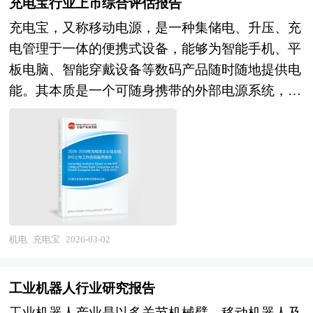
充电宝行业上市综合评估报告
脂、聚酰亚胺、氧化镁、辐照交联聚烯烃等）、新
充电宝，又称移动电源，是一种集储电、升压、充
结构设计（如梅花芯结构、屏蔽层优化、铠装保
电管理于一体的便携式设备，能够为智能手机、平
护）以及先进的生产工艺与计算方法，技术门槛
板电脑、智能穿戴设备等数码产品随时随地提供电
高，研发周期长，产品附加值也相对较高。与常规
能。其本质是一个可随身携带的外部电源系统，主
电缆不同，特种电缆多为按需定制化生产，需根据
要由锂离子或锂聚合物电池作为储能单元，配合电
客户的具体工况参数进行设计，广泛服务于航空航
源管理电路实现电能的稳定输入与输出。充电宝通
天、轨道交通、能源电力、石油化工、核电站、深
过外部电源预先充电，将电能以化学能形式储存在
海探测、智能制造、军工装备、数据中心及重大基
内部电池中，在需要时再将储存的电能转化为直流
础设施等领域。 在标准体系方面，目前尚未形成
电，经电压调节后通过USB或其他接口为电子设备
完全统一的国家强制性定义，多数企业依据自身技
供电。 企业发展到一定阶段就会遇到资金制约问
术规范或行业应用标准组织生产，部分产品需通过
题，而资本市场作为企业的主要融资渠道之一具有
UL、IEC、GB等国内外认证体系的专项测试。随
机电
充电宝
2026-03-02
融资效率高、规模大、限制条件少等众多优势。由
着现代工业向智能化、绿色化、高可靠方向发展，
于资本市场融资进限于创业板上市企业和首发创业
对电缆的安全性、环保性与适应性要求不断提升，
工业机器人行业研究报告
板上市企业，企业的创业板上市问题就变得十分关
特种电缆已成为保障关键系统稳定运行的“神
工业机器人产业是以多关节机械臂、移动机器人及