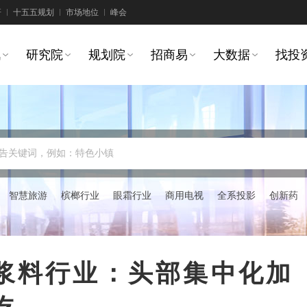
研
十五五规划
市场地位
峰会
讯
研究院
规划院
招商易
大数据
找投
告关键词，例如：特色小镇
智慧旅游
槟榔行业
眼霜行业
商用电视
全系投影
创新药
国光伏浆料行业：头部集中化加