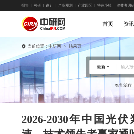
报告
可研
商计
产业规划
产业园区
特色小镇
消费者调
首页
资
当前位置：
中研网
>
结果页
最新
输入报
智能治疗
2026-2030年中