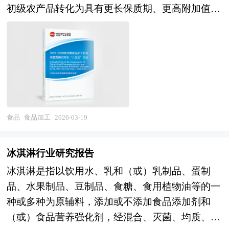
初级农产品转化为具有更长保质期、更高附加值、
饮品。 企业发展到一定阶段就会遇到资金制约问
更便捷食用的食品产品，满足消费者多元化、品质
题，而资本市场作为企业的主要融资渠道之一具有
化、便捷化的饮食需求。从产业范畴来看，食品加
融资效率高、规模大、限制条件少等众多优势。由
工行业涵盖农副食品加工业（谷物磨制、植物油加
于资本市场融资进限于创业板上市企业和首发创业
工、屠宰及肉类加工、水产品加工），食品制造业
板上市企业，企业的创业板上市问题就变得十分关
（焙烤食品、方便食品、乳制品、调味品、发酵制
键。 企业创业板上市有以下好处： 1、创业板上市
品、罐头食品），以及酒饮料和精制茶制造业等细
时及日后均有机会筹集资金，以获得资本扩展业
分领域，贯穿原料采购、生产加工、仓储物流、渠
务； 2、扩大股东基础，使公司的股票在买卖时有
食品
食品加工
2026-03-19
道分销及品牌营销的完整产业链条。按照加工程度
较高的流通量； 3、向员工授予购股权作为奖励和
可分为初加工（清洗、分级、保鲜）与深加工（配
承诺，增加员工的归属感； 4、提高公司（发行
冰淇淋行业研究报告
方重组、生物转化、功能强化），按照产品形态则
人）在市场上地位及知名度，赢取顾客信供应商的
冰淇淋是指以饮用水、乳和（或）乳制品、蛋制
形成生鲜调理、预制菜肴、休闲零食、功能食品、
信赖； 5、增加公司的透明度，有助于银行以较有
品、水果制品、豆制品、食糖、食用植物油等的一
特医食品等多元矩阵。随着消费升级与"健康中
利条款批出信贷额度； 6、创业板上市发行人的披
种或多种为原辅料，添加或不添加食品添加剂和
国"战略深入推进，食品加工正从传统保供型向营
露要求较为严格，使公司的效率得以提高，藉以改
（或）食品营养强化剂，经混合、灭菌、均质、老
养健康型、从规模扩张向质量效益转型，其产业边
善公司的监控、资讯管理及营运系统，公司运作更