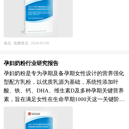
第一，但人均消费量与发达国家仍有差距，市场从
为食品加工行业规划指导目标和食品加工发展方向
的果糖等未额外添加的糖分。这一标准为消费者提
高速增长向存量竞争转变，高端化与性价比分化并
提供有建设性的建议，为食品加工行业发展提供准
供了明确的量化参考，使“低糖”不再是一个模糊的
存。在产品创新层面，原料升级趋势明显，生牛
确的市场分析内容和研究成果。 中研普华通过对
营销话术，而是可验证、可监管的法定声称。 随
乳、稀奶油、进口乳制品替代植脂末与代可可脂，
食品加工行业长期跟踪监测，分析食品加工行业需
着“健康中国2030”战略的深入推进，居民对慢性病
品质化与健康化诉求推动低糖、低脂、高蛋白、益
求、供给、经营特性、获取能力、产业链和价值链
预防和体重管理的关注度持续上升，低糖饮食已成
食品
低糖食品
2026-03-06
生菌等功能性产品涌现；植物基冰淇淋（燕麦奶、
等多方面的内容，整合行业、市场、企业、用户等
为都市人群生活方式升级的重要标志。近年
椰奶、豆奶基底）满足乳糖不耐与素食需求；跨界
多层面数据和信息资源，为客户提供深度的食品加
来，“体重管理年”行动在全国范围内展开，推动低
联名（白酒、奶茶、文创IP）制造话题与溢价，但
孕妇奶粉行业研究报告
工行业研究报告，以专业的研究方法帮助客户深入
糖、无糖食品消费占比显著提升，据行业数据显
同质化与过度营销引发消费者疲劳；地域特色（如
孕妇奶粉是专为孕期及备孕期女性设计的营养强化
的了解食品加工行业，发现投资价值和投资机会，
示，2025年居民减糖指数达到新高，低糖类食品饮
黄酒、花椒、螺蛳粉口味）与怀旧复古（老冰棍、
型配方乳粉，以优质乳源为基础，系统性添加叶
规避经营风险，提高管理和运营能力。食品加工行
料的消费增速已超过无糖品类，反映出消费者
绿豆冰）创新活跃。在价格带层面，钟薛高等高端
酸、铁、钙、DHA、维生素D及多种孕期关键营养
业报告是从事食品加工行业投资之前，对食品加工
从“完全戒糖”向“科学控糖”的理性转变。 未来，低
品牌打开价格天花板后，市场呈现"两头大中间
素，旨在满足女性在生命早期1000天这一关键阶段
行业各种相关因素进行具体调查、研究、分析，评
糖食品不仅是饮食选择，更将成为连接公共卫生、
小"的哑铃型结构，超高端与平价基础款并行，中
的特殊营养需求。随着“精准营养”理念在母婴健康
估项目可行性、效果效益程度，提出建设性意见建
食品科技与可持续消费的关键节点，在糖尿病防
端市场竞争激烈。在渠道变革层面，传统商超、便
领域的深入发展，孕妇奶粉已从传统的营养补充角
议对策等，是食品加工行业投资决策者和主管机关
控、儿童龋齿预防和全民健康管理中发挥更深远作
利店仍是主渠道但增长放缓，电商冷链配送能力提
色，逐步升级为支持优生优育的科学化膳食干预工
审批的研究性报告。以阐述对食品加工行业的理论
用。 本报告利用中研普华长期对低糖食品行业市