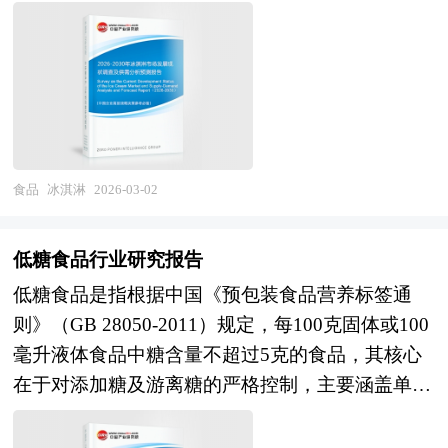
化、凝冻、硬化等工艺制成的体积膨胀的冷冻饮
界不断向精准营养、智能制造、食品生物技术与可
加规范。 7、通过创业板上市融资筹集资本，使企
品，是乳制品行业与休闲食品产业交叉的重要细分
持续供应链等新兴领域延伸。 未来30年的经济社
业快速健康发展，做大做强，成为长寿百年企业。
赛道。其产业范畴涵盖传统冰淇淋（硬冰淇淋、软
会发展将历经两个阶段：第一个阶段，到2035年基
我国企业创业板上市可以考虑在深圳企业板、美国
冰淇淋）、雪糕、雪泥、冰棍、食用冰及近年兴起
本实现社会主义现代化；第二个阶段，到本世纪中
纳斯达克等多个证券交易市场，每个市场的创业板
的植物基冰淇淋、功能性冰淇淋、手工冰淇淋、文
叶把我国建成富强民主文明和谐美丽的社会主义现
上市条件与实施过程均有所不同。 在这里我们就
创冰淇淋等创新品类，涉及食品科学、冷链物流、
代化强国。科学编制“十五五”规划，对持续推进经
国内酸奶饮品行业企业在国内创业板上市常见问题
品牌营销、工业设计等多学科交叉融合，具有季节
食品
冰淇淋
2026-03-02
济社会高质量发展、有效应对国内外复杂多变形
和具体操作给出建议，除此之外针对企业存在的特
消费明显、情感属性强、产品迭代快、渠道多元化
势、满足人民群众日益增长的美好生活需要意义重
定问题给出相应的解答方案。这对于有意创业板上
的显著特征。作为消暑解渴与休闲享受的双重载
大，是党和国家治国理政、引领发展方向的重要举
低糖食品行业研究报告
市的企业具有极好的参考价值和指导意义。
体，冰淇淋不仅满足消费者对美味与清凉的基础需
措。 五年规划是国家对经济社会发展的顶层设
低糖食品是指根据中国《预包装食品营养标签通
求，更是社交分享、文化表达、情绪疗愈的重要媒
计，也是一种纲领性文件。目前中国也是世界上编
则》（GB 28050-2011）规定，每100克固体或100
介，其产业属性兼具快消品的规模经济性与时尚消
制五年规划（计划）最多的国家。中研普华产业研
毫升液体食品中糖含量不超过5克的食品，其核心
费品的创新性的双重特质。 当前，中国冰淇淋市
究院在对未来“十五五”时期社会经济发展形势和政
在于对添加糖及游离糖的严格控制，主要涵盖单糖
场正处于消费升级深化与竞争格局重构的关键转型
策带动的发展目标作进一步研究研判，并从2025年
（如葡萄糖、果糖）和双糖（如蔗糖、乳糖）的总
期。在市场规模层面，国内冰淇淋消费量稳居全球
上半年开始全面跟进相关规划的制定和研究工作，
和，但不包括天然存在于乳制品中的乳糖或水果中