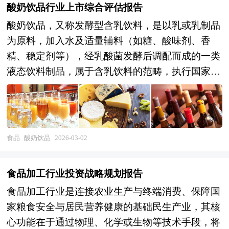
酸奶饮品行业上市综合评估报告
酸奶饮品，又称发酵型含乳饮料，是以乳或乳制品
为原料，加入水及适量辅料（如糖、酸味剂、香
精、稳定剂等），经乳酸菌发酵后调配而成的一类
液态饮料制品，属于含乳饮料的范畴，执行国家标
准GB/T 21732-2008《含乳饮料》或《食品安全国
家标准 饮料》（GB 7101-2022）。其本质是“加了
奶的饮料”，而非纯乳制品，与传统酸奶在原料、
营养成分、生产工艺和产品属性上存在显著差异。
食品
酸奶饮品
2026-03-02
酸奶饮品的生产过程中，通常先以牛奶或奶粉为基
础进行乳酸菌发酵，产生特有的酸味和部分益生
食品加工行业投资战略规划报告
菌，随后加入大量水、甜味剂及其他食品添加剂进
食品加工行业是连接农业生产与终端消费、保障国
行稀释和调味，最终形成口感清爽、酸甜适中的即
家粮食安全与居民营养健康的基础民生产业，其核
饮型饮品。由于其液态、便携的特性，适合即开即
心功能在于通过物理、化学或生物等技术手段，将
饮，广泛应用于日常解渴、运动后补充或作为休闲