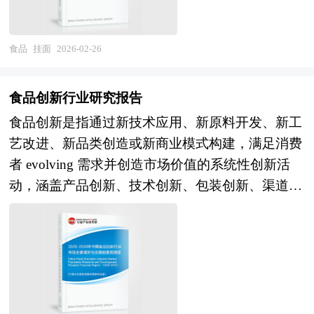
点，增长点和盈利点……准确把握低糖食品行业未
阶段需控制加水量与搅拌时间，使面团形成适宜的
方向，从夏季消暑向四季休闲转型，冬季暖饮冰淇
优质蛋白协同搭配。现代营养学强调“个体化营养
战、行业的区域发展状况与竞争格局。报告还
被满足的市场需求和趋势，有效规避低糖食品行业
弹性和延展性；压延过程通过多道辊压逐步细化面
淋、火锅搭配等场景培育；早餐、下午茶、夜宵等
干预”，建议孕妈在医生或营养师指导下，结合自
对“十五五”时期全球及中国食品加工行业发展动向
投资风险，更有效率地巩固或者拓展相应的战略性
片结构，确保面条口感细腻；切条环节要求刀模精
时段渗透；B端餐饮渠道（酒店、餐厅、咖啡厅）
食品
挂面
2026-02-26
身体检数据选择适宜产品，避免盲目补充导致营养
和趋势作了详细分析和预测，并对食品加工行业进
目标市场，牢牢把握行业竞争的主动权。形成企业
度高，保证面条粗细均匀；干燥阶段则需根据环境
定制化供应增长；冰淇淋蛋糕、甜品站等现制现售
过剩或代谢负担。 未来，随着营养基因组学与数
行了趋向研判，是食品加工经营企业，科研、投资
良好的可持续发展优势。
温湿度调整风速与温度，避免面条开裂或变形。
业态发展。在渠道与营销方向，DTC模式与私域运
字健康管理的发展，孕妇奶粉或将迈向“定制化营
食品创新行业研究报告
机构等单位准确了解目前食品加工行业发展动态，
作为主食类深加工产品，挂面通过工业化生产突破
营深化，会员体系与订阅服务探索；内容营销与情
养”新阶段，通过智能算法匹配个体代谢特征，实
把握企业定位和发展方向不可多得的精品研究报
食品创新是指通过新技术应用、新原料开发、新工
了传统鲜面的地域与季节限制，成为家庭日常储备
绪价值挖掘，治愈系、怀旧系、国潮系文化叙事；
现从“大众配方”到“一人一方”的精准跃迁。 本研究
告。
艺改进、新品类创造或新商业模式构建，满足消费
及餐饮行业的重要食材。其消费场景涵盖煮食、拌
元宇宙与虚拟体验探索，数字藏品与虚拟口味创
咨询报告由中研普华咨询公司领衔撰写，在大量周
者 evolving 需求并创造市场价值的系统性创新活
食、炒食等多种方式，既可搭配汤料作为主食，也
新。在绿色可持续方向，可降解包装、减塑行动、
密的市场调研基础上，主要依据了国家统计局、国
动，涵盖产品创新、技术创新、包装创新、渠道创
可作为火锅、凉拌菜的配料，满足多元化饮食需
碳足迹管理；植物基与细胞培养乳制品应用，降低
家商务部、国家发改委、国家经济信息中心、国务
新和营销创新等多元维度。从产业范畴看，食品创
求。随着健康消费趋势兴起，低盐、低脂、高纤维
环境足迹；余料利用与循环经济模式。在产业组织
院发展研究中心、国家海关总署、全国商业信息中
新横跨食品科学、营养学、生物技术、材料工程、
及功能性挂面（如添加益生菌、膳食纤维）逐渐成
方向，头部品牌全球化布局与并购整合；细分赛道
心、中国经济景气监测中心、中国行业研究网、国
数字技术等多个学科领域，其应用场景从传统的加
为市场新宠，推动行业向营养化、精细化方向发
专业化品牌崛起；供应链数字化与柔性生产，小批
内外相关报刊杂志的基础信息以及孕妇奶粉专业研
工食品、饮料、乳制品、休闲食品延伸至功能性食
展。 本研究咨询报告由中研普华咨询公司领衔撰
量多口味快速响应；冷链基础设施下沉与成本优
究单位等公布和提供的大量资料。对我国孕妇奶粉
品、精准营养、替代蛋白、细胞培养肉、智慧餐饮
写，在大量周密的市场调研基础上，主要依据了国
化。 本研究咨询报告由中研普华咨询公司领衔撰
的行业现状、市场各类经营指标的情况、重点企业
等前沿领域。作为关系国计民生的基础产业，食品