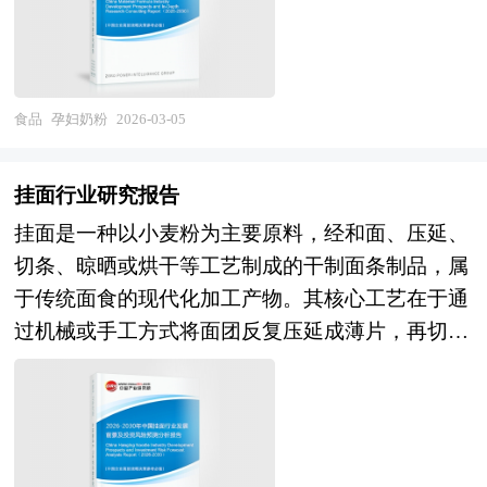
升，O2O即时零售（外卖、社区团购）满足即时性
具。 当前，我国孕产妇健康管理正加速向个性
认识为主要内容，重在食品加工行业本质及规律性
场跟踪搜集的一手市场数据，同时依据国家统计
需求；冰淇淋专卖店、茶饮店附带冰淇淋、景区文
化、数据驱动模式转型，国家卫健委发布的《母婴
认识的研究。食品加工行业研究报告持续提供高价
局、国家商务部、国家发改委、国务院发展研究中
创店等体验式场景兴起；下沉市场潜力释放，但冷
安全行动提升计划（2025-2027年）》明确提出要
值服务，是企业了解各行业当前最新发展动向、把
心、行业协会、中国行业研究网、全国及海外专业
链基础设施与消费习惯培育仍需时日。在产业格局
加强孕期营养指导，推动营养筛查与干预纳入常规
握市场机会、做出正确投资和明确企业发展方向不
食品
孕妇奶粉
2026-03-05
研究机构提供的大量权威资料，采用与国际同步的
层面，伊利、蒙牛、和路雪、雀巢等国内外巨头主
产检流程，这为孕妇奶粉的科学应用提供了政策支
可多得的精品资料。 本研究咨询报告由中研普华
科学分析模型，全面而准确地为您从行业的整体高
导市场，但区域品牌、新锐品牌、跨界品牌通过差
撑与临床依据。与此同时，消费者对产品成分透明
咨询公司领衔撰写，在大量周密的市场调研基础
度来架构分析体系。让您全面、准确地把握整个低
挂面行业研究报告
异化定位分割细分市场；代工模式成熟，但品牌溢
度、吸收效率与健康安全性的要求显著提升，推动
上，主要依据了国家统计局、国家商务部、国家发
糖食品行业的市场走向和发展趋势。 报告对中国
挂面是一种以小麦粉为主要原料，经和面、压延、
价与渠道控制力成为竞争关键。未来，冰淇淋行业
行业从“基础强化”向“功能细分”演进。 肠道健康日
改委、国务院发展研究中心、中国食品加工行业协
低糖食品行业的内外部环境、行业发展现状、产业
切条、晾晒或烘干等工艺制成的干制面条制品，属
将呈现健康化场景化与可持续的深刻变革。在产品
益受到重视，添加益生菌、益生元的“双益”配方逐
会、中研普华产业研究院、全国及海外多种相关报
链发展状况、市场供需、竞争格局、标杆企业、发
于传统面食的现代化加工产物。其核心工艺在于通
创新方向，清洁标签（Clean Label）与透明配方成
渐成为产品标配，以改善孕期常见的便秘与消化不
刊杂志以及专业研究机构公布和提供的大量资料，
展趋势、机会风险、发展策略与投资建议等进行了
过机械或手工方式将面团反复压延成薄片，再切割
为标配，原料溯源与品质可视化；功能性强化，助
良问题。在可持续消费浪潮下，绿色包装、低碳供
对中国国家 “十四五”中后期国民经济和社会运行和
分析，并重点分析了我国低糖食品行业将面临的机
成均匀细条，最终经自然晾晒或热风烘干去除水
眠、减压、美容、运动营养等细分功能与冰淇淋结
应链与动物福利认证也成为品牌差异化竞争的新维
成果进行分析、产业链上下游行业发展状况、行业
遇与挑战。报告将帮助低糖食品企业、学术科研单
分，形成便于储存和运输的干态面条。挂面的制作
合；个性化定制与DIY体验（家用冰淇淋机、原料
度。值得注意的是，尽管孕妇奶粉能有效弥补饮食
供需形势、进出口等进行了深入研究，并重点分析
位、投资企业准确了解低糖食品行业最新发展动
需严格把控原料配比与工艺参数：小麦粉需选择高
包）满足家庭场景；酒精冰淇淋、咖啡冰淇淋等成
中难以摄取足量的微量营养素，但其定位始终是均
了中国食品加工行业发展状况和特点，以及2026
向，及早发现低糖食品行业市场的空白点，机会
筋或中筋品种，以提供足够的面筋网络支撑；和面
人化、社交化产品拓展消费时空。在消费场景拓展
衡膳食的补充而非替代，需与新鲜蔬果、全谷物及
年“十五五”规划期中国食品加工行业将面临的挑