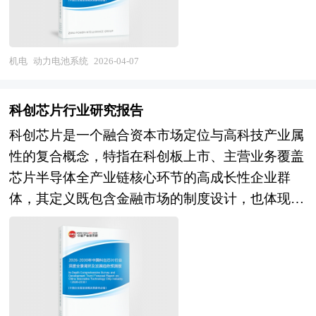
展动态，对行业在产品方面提供了参考建议和具体
型的关键攻坚期。经过多年发展，我国在北斗导航
广泛的运营目标；产业层面，晶圆厂与装备、材
利用及回收再生等完整产业链。作为新能源汽车产
有效发挥，除了企业在地理上的集中外，还必须具
解决办法。报告对于锂电材料产品生产企业、经销
农机自动驾驶、植保无人机及大型联合收割机等领
料、软件企业的协同创新将显著加强，基于开放架
业的心脏部件与新型电力系统的关键储能载体，动
备一些条件，例如，形成产业配套，产业之间有着
商、行业管理部门以及拟进入该行业的投资者具有
域取得突破，部分企业在丘陵山区小型智能农机、
构的智能制造生态有望逐步成型，国产替代进程将
力电池系统的能量密度、安全性能、循环寿命与成
密切的物质和技术联系；企业间信息交流渠道畅
机电
动力电池系统
2026-04-07
重要的参考价值，对于研究我国锂电材料行业发展
精准播种及变量施肥技术方面形成特色，农机作业
从非核心系统向核心工艺控制环节纵深推进。政策
本控制能力，直接决定电动汽车的续航里程、安全
通，交流手段和途径众多，企业间形成良好的信任
规律、提高企业的运营效率、促进企业的发展壮大
监测与远程运维平台初步建立，主要粮食作物耕种
维度，"十五五"规划预计将强化对半导体智能制造
品质与市场竞争力，也是我国在全球能源转型与产
和合作关系；形成有利于技术创新和制度创新的环
有学术和实践的双重意义。
收综合机械化率持续提升。展望"十五五"时期，中
科创芯片行业研究报告
基础软件、关键算法、标准体系的专项支持，推动
业变革中确立竞争优势的战略制高点。 当前，中
境，创新的“产业空气”浓厚；形成被广泛认可的价
国智能农机行业将迎来高标准农田建设与农业新质
科创芯片是一个融合资本市场定位与高科技产业属
建立自主可控的技术路线图与产业联盟。 本研究
国动力电池系统产业正处于技术迭代与全球化布局
值观和理念，从而构建区域文化。而产业园区恰恰
生产力培育共振的战略机遇。技术演进维度，基于
性的复合概念，特指在科创板上市、主营业务覆盖
咨询报告由中研普华咨询公司领衔撰写，在大量周
的关键阶段。产业规模方面，我国已连续多年占据
有利于这些条件的形成，如政府对与园区进行整体
多光谱与雷达融合的作物长势实时监测、AI驱动的
芯片半导体全产业链核心环节的高成长性企业群
密的市场调研基础上，主要依据了国家统计局、国
全球动力电池装机量半数以上份额，形成从原材料
规划和科学管理，在企业引进上就考虑到产业的配
精准变量作业决策及无人驾驶农机群的协同调度，
体，其定义既包含金融市场的制度设计，也体现国
家商务部、国家发改委、国家经济信息中心、国务
到终端应用的完整产业集群，头部企业在产能规
套和企业的联系等。目前，大多产业园区是指由政
将推动农业生产从"经验驱动"向"数据智能驱动"范
家科技战略的产业导向。从资本市场视角看，科创
院发展研究中心、国家海关总署、全国商业信息中
模、制造效率与成本控制上建立全球领先优势。技
府或企业为实现产业发展目标而创立的特殊区位环
式变革；装备升级维度，随着大马力高端智能拖拉
芯片并非一个独立的行业分类，而是基于科创板的
心、中国经济景气监测中心、中国行业研究网、全
术演进层面，磷酸铁锂与三元材料体系持续优化，
境。 产业园区的一般特征是大量企业在一定区域
机、大型高效联合收割机及丘陵山区专用机械的国
设立初衷所形成的特定概念板块。科创板自设立以
国及海外相关报刊杂志的基础信息以及半导体智能
半固态电池进入量产前夜，全固态电池、钠离子电
的集中。但是，企业在地理位置上的集中和公共物
产化突破，农机装备结构将向大型化、智能化、绿
来，便以“硬科技”为核心定位，重点支持新一代信
制造行业研究单位等公布和提供的大量资料。报告
池等下一代技术路线研发加速，电池系统集成技术
品的共享并不必然产生聚集效应。产业园区的发展
色化方向优化；能源转型维度，电动农机、氢能农
息技术、高端装备、新材料等战略性新兴产业，而
对我国半导体智能制造行业的供需状况、发展现
从模组化向无模组、电池底盘一体化