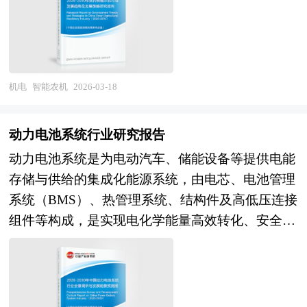
造普及的关键窗口期，深刻理解电池技术演进趋势
准作业及远程监控功能的农业机械装备制造业，涵
领先企业仍存在显著差距。产业链层面，国内已涌
前发展产业集群的需要，更是加快新型工业化进程
与资源安全战略，对于制定科学的发展策略、把握
盖智能拖拉机、联合收割机、植保无人机、播种施
现出一批专注于半导体CIM系统、量检测设备、AI
的必然选择。 在区域竞争日趋激烈的今天，产业
锂电材料发展机遇具有重大战略意义。 本研究咨
肥机械、灌溉设备及设施农业机器人等整机产品，
缺陷分析等细分领域的创新企业，但在高端制造执
集群已成为提高区域竞争力的重要途径。世界各地
询报告由中研普华咨询公司领衔撰写，在大量周密
并延伸至农机自动驾驶系统、作业监测终端、农业
行系统、实时工艺控制、全生命周期数字孪生等核
包括我国各地的进程中，都把培育和发展产业集群
的市场调研基础上，主要依据了国家统计局、国家
大数据平台及农机社会化服务等配套体系。该行业
机电
智能农机
2026-03-18
心环节，市场仍由国际巨头主导。此外，半导体制
当作政府推进的一项非常重要的工作。当前，国内
商务部、国家发改委、国家经济信息中心、国务院
横跨农业工程、机械设计、电子信息、人工智能及
造数据的敏感性、工艺模型的复杂性、设备接口的
理论界已形成普遍的认识，认为园区是形成地方产
发展研究中心、国家海关总署、全国商业信息中
农艺栽培等多个交叉领域，具有作业环境复杂多
封闭性，使得智能制造技术的跨企业迁移与标准化
动力电池系统行业研究报告
业集群的主要载体。产业集群在空间上的表现形式
心、中国经济景气监测中心、中国行业研究网、全
变、季节性使用特征明显、技术适配性要求高、投
推广面临较高壁垒。未来，半导体智能制造行业将
动力电池系统是为电动汽车、储能设备等提供电能
是相关产业和支撑机构在地理上的集中，因而，产
国及海外相关报刊杂志的基础信息以及锂电材料行
资回报周期长等典型特征。随着高标准农田建设加
呈现三大演进趋势。技术层面，多模态大模型与半
存储与供给的集成化能源系统，由电芯、电池管理
业集群形成和产业集群效应得到发挥的第一条件是
业研究单位等公布和提供的大量资料。报告对我国
速、土地适度规模经营推进及数字乡村战略实施，
导体物理模型的融合将推动工艺研发从"试错
系统（BMS）、热管理系统、结构件及高低压连接
产业在地理上的聚集性。产业园区是政府划出一块
锂电材料行业的供需状况、发展现状、子行业发展
智能农机已从传统的生产工具向农业生产数据入口
法"向"AI for Science"范式转变，数字孪生技术将从
组件等构成，是实现电化学能量高效转化、安全管
区域，通过优化经济发展的软环境和硬环境，制定
变化等进行了分析，重点分析了国内外锂电材料行
与智慧农业核心载体演进，其产业价值正从单一设
单设备级向全工厂级扩展，实现虚拟制造与现实生
控与长寿命使用的核心装置。本报告所研究的动力
一系列优惠政策，吸引和鼓励大量企业进驻和发
业的发展现状、如何面对行业的发展挑战、行业的
备销售向"装备+服务+数据"的农业生产力解决方案
产的实时映射与闭环优化；应用层面，智能制造将
电池系统行业，涵盖磷酸铁锂电池、三元锂电池、
展，这为形成产业集群和发挥产业集群效应准备了
发展建议、行业竞争力，以及行业的投资分析和趋
深度延伸。 当前中国智能农机产业正处于从"机械
从单点效率提升向系统性价值创造跃迁，涵盖智能
固态电池、钠离子电池等多元技术路线，涉及材料
条件。 要使包括成本优势、市场优势、创新优
势预测等等。报告还综合了锂电材料行业的整体发
化"向"智能化"跃迁、从"国外引进"向"自主创制"转
排产优化、能耗精细化管理、供应链韧性增强等更
体系研发、电芯制造、系统集成、测试验证、梯次
势、扩张优势等方面内容在内的产业集群效应得以