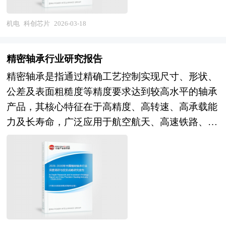
有赖于园内企业的产业关联性或者业务关联所形成
机及混合动力系统的田间适应性改进与商业化推
半导体芯片作为信息技术产业的基石，自然成为科
状、子行业发展变化等进行了分析，重点分析了国
（CTC/CTB）演进，系统能量密度与体积利用率
的协同效应。当共享行为对成本状况与差异化驱动
广，将重塑农机能源结构与碳足迹；服务创新维
创板重点吸纳的领域。 因此，“科创芯片”首先是一
内外半导体智能制造行业的发展现状、如何面对行
机电
科创芯片
2026-03-18
显著提升。市场格局方面，行业集中度持续提高，
因素产生影响时，共享能带来竞争优势。但是，协
度，农机共享平台、全程托管服务及基于作业数据
个资本市场概念，它圈定了在科创板上市、符合特
业的发展挑战、行业的发展建议、行业竞争力，以
头部企业通过垂直整合与技术创新强化壁垒，第二
同效应是在一定支撑条件下产生的，它是由组织结
的农业供应链金融将快速发展，降低小农户使用智
定技术门槛与研发强度要求的芯片相关企业，这些
及行业的投资分析和趋势预测等等。报告还综合了
梯队企业差异化竞争活跃，但产能结构性过剩与高
精密轴承行业研究报告
构而不是技术或企业规模决定的。产业关联性以及
能农机的门槛；全球化布局维度，中国智能农机企
企业共同构成了中国半导体产业在资本市场的核心
半导体智能制造行业的整体发展动态，对行业在产
端产能不足并存，海外市场拓展面临贸易壁垒与本
源于共同利益的相互依附和相互信任是最基本的条
精密轴承是指通过精确工艺控制实现尺寸、形状、
业将从新兴市场向"一带一路"沿线及发达国家市场
代表。从产业视角看，科创芯片企业深度嵌入全球
品方面提供了参考建议和具体解决办法。报告对于
地化供应要求的双重挑战。产业挑战方面，原材料
件。因此产业园区发展必须从产业组织形式着手，
公差及表面粗糙度等精度要求达到较高水平的轴承
拓展，逐步建立国际品牌影响力。 本研究咨询报
半导体产业链，业务范围涵盖上游的半导体材料与
半导体智能制造产品生产企业、经销商、行业管理
价格波动与资源对外依存度、热失控安全技术瓶
去寻找有效途径。产业集群作为实现企业间有效协
产品，其核心特征在于高精度、高转速、高承载能
告由中研普华咨询公司领衔撰写，在大量周密的市
核心设备、中游的芯片设计与晶圆制造、以及下游
部门以及拟进入该行业的投资者具有重要的参考价
颈、退役电池回收体系不完善、全生命周期碳足迹
作的组织形式，是推动园区发展的必然选择。对于
力及长寿命，广泛应用于航空航天、高速铁路、数
场调研基础上，主要依据了国家统计局、国家商务
的封装测试与系统应用，形成了对全产业链的广泛
值，对于研究我国半导体智能制造行业发展规律、
管理等问题依然突出，考验产业可持续发展能力。
产业园区来说，产业集群是一种系统性的发展理
控机床、工业机器人、新能源汽车等高端装备领域
部、国家发改委、国家经济信息中心、国务院发展
覆盖。 这类企业普遍具备高强度的研发投入、自
提高企业的运营效率、促进企业的发展壮大有学术
未来，动力电池系统行业将呈现三大演进趋势。技
念，无论是改善现有的招商环境和创新环境，还是
。按照精度等级划分，精密轴承可分为P5级（精密
研究中心、国家海关总署、全国商业信息中心、中
主可控的技术路径以及面向全球竞争的创新能力，
和实践的双重意义。
术路线层面，液态电池向半固态、全固态的渐进式
在招商引资工作中，都要从加强产业联系出发，并
级）、P4级（高级精度）及P2级（超高级精度）；
国经济景气监测中心、中国行业研究网、全国及海
是中国突破“卡脖子”技术、实现半导体产业链安全
升级加速，高镍低钴、富锂锰基、硅碳负极等新材
以提高区域竞争力、发展有国际竞争力的产业为指
按照结构形式则包括深沟球轴承、角接触球轴承、
外相关报刊杂志的基础信息以及智能农机行业研究
与韧性的重要力量。随着摩尔定律的持续推进与产
料体系商业化应用，钠离子电池在特定场景实现规
导思想。在有条件的产业园区，及时地实行产业联
圆柱滚子轴承、圆锥滚子轴承等类型 。作为高端
单位等公布和提供的大量资料。报告对我国智能农
业分工的不断深化，科创芯片的内涵也在动态演
模化配套，技术多元化与场景适配性成为竞争焦
系推动战略，并转化为实际的对策措施，将会推动
装备制造的关键基础零部件，精密轴承的性能直接
机行业的供需状况、发展现状、子行业发展变化等
进，不仅包括传统意义上的集成电路制造企业，也
点；系统集成层面，电池系统与整车底盘、热管