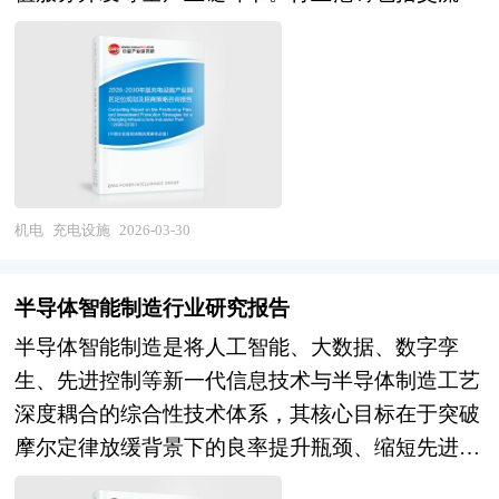
充、直流快充、超级快充、无线充电、换电模式等
态电解质等多元体系。随着新能源汽车渗透率提升
多元技术路线，以及光储充一体化、V2G（车网互
与储能市场爆发，锂电材料正从规模扩张向技术迭
动）、有序充电等融合应用模式。作为新能源汽车
代、从资源依赖向循环利用转变，其产业边界不断
产业的关键支撑与新型电力系统的重要组成部分，
向钠离子电池、固态电池、电池回收等新兴领域延
充电设施产业不仅承担着保障电动汽车续航便利性
伸。 当前，中国锂电材料行业正处于产能扩张与
的基础功能，更通过智能化、网络化、能源化升
技术路线博弈的关键转型期。经过多年的快速发
级，成为分布式储能、需求侧响应、微电网调控的
展，我国已成为全球最大的锂电材料生产国与消费
机电
充电设施
2026-03-30
重要节点，在交通能源融合、新型基础设施建
国，正极材料、负极材料、电解液、隔膜四大主材
设、"双碳"目标实现的多重战略背景下，正从单一
产量全球占比超过70%，部分龙头企业技术实力与
半导体智能制造行业研究报告
补能工具向综合能源服务平台、从城市中心向城乡
产能规模全球领先，产业链完整性与成本优势显
半导体智能制造是将人工智能、大数据、数字孪
全域、从人工运维向智能自治方向深度演进，成为
著。 未来，中国锂电材料行业将在"新能源汽车强
生、先进控制等新一代信息技术与半导体制造工艺
能源互联网与智慧城市的关键入口。 “产业园区”是
国"战略与"新型储能发展"的双重驱动下，进入技
深度耦合的综合性技术体系，其核心目标在于突破
执行城市产业职能的重要空间形态，园区在改善区
术迭代与产业升级的新阶段。从市场前景看，全球
摩尔定律放缓背景下的良率提升瓶颈、缩短先进制
域投资环境、引进外资、促进产业结构调整和发展
新能源汽车渗透率持续提升与储能装机规模爆发式
程研发周期、实现超大规模晶圆制造的极致精细化
经济等方面发挥积极的辐射、示范和带动作用，成