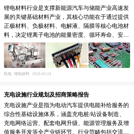
锂电材料行业是支撑新能源汽车与储能产业高速发
展的关键基础材料产业，其核心功能在于通过提供
正极材料、负极材料、电解液、隔膜等核心电池材
料，决定锂离子电池的能量密度、循环寿命、安全
性能与成本结构，是电池性能提升与技术迭代的核
心载体，也是产业链中技术壁垒最高、价值占比最
大的环节之一。从产业范畴来看，锂电材料行业涵
盖上游矿产资源与化工原料（锂、钴、镍、磷、石
机电
锂电材料
2026-03-24
墨、六氟磷酸锂、溶剂），中游材料制造（三元正
极、磷酸铁锂正极、人造石墨负极、硅基负极、电
充电设施行业规划及招商策略报告
解液、隔膜、导电剂、粘结剂），以及下游电池应
充电设施产业是指为电动汽车提供电能补给服务的
用与回收（动力电池、储能电池、3C电池、电池回
综合性基础设施体系，涵盖充电桩/站设备制造、
收再生）的完整产业链条。按照材料类型可分为正
充电网络运营、配套电网升级、能源管理服务及增
极材料、负极材料、电解液、隔膜及辅材，按照技
值服务开发等全产业链环节。行业范畴包括交流慢
术路线则形成高镍三元、磷酸铁锂、硅碳负极、固