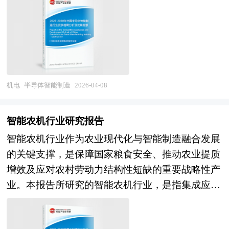
增长拉动材料需求，预计行业将保持高速增长，但
管控。作为半导体产业链中连接装备材料与芯片产
为城市经济腾飞的助推器。产业园区是区域经济发
增速从"野蛮生长"向"稳健发展"转变，技术溢价与
品的关键环节，智能制造涵盖了智能排产、工艺虚
展、产业调整和升级的重要空间聚集形式，担负着
成本控制能力决定企业竞争力。产业格局层面，具
拟仿真、缺陷智能检测、预测性设备维护、供应链
聚集创新资源、培育新兴产业、推动城市化建设等
备矿产资源掌控力、核心技术专利、规模化制造能
协同优化等全场景应用，是保障半导体制造高复杂
一系列的重要使命。园区的具体形式多种多样，主
力及循环回收体系的头部企业将确立主导地位，行
度、高投入、高风险特性的技术底座。在全球半导
要包括高新区、开发区、科技园、工业区、产业基
业集中度加速提升，专业化企业在特定材料（高镍
体产业格局深度调整、中国加速构建自主可控产业
机电
半导体智能制造
2026-04-08
地、特色产业园等以及近来各地陆续提出的产业新
正极、硅基负极、固态电解质）或特定技术（回收
链的战略窗口期，半导体智能制造已成为决定产业
城、科技新城等。 产业园区作为产业集群的要载
再生、绿色制造）形成差异化优势，跨界融合（矿
竞争成败的核心能力。 当前，中国半导体智能制
体和组成部分，现在园区经济效应已引起越来越多
智能农机行业研究报告
产、化工、回收、装备）催生新型锂电材料企业，
造行业正处于技术攻坚与生态构建的关键阶段。一
人关注。国内外产业园区发展成功案例表明，产业
而技术路线错误、资源保障不足、环保不达标的企
智能农机行业作为农业现代化与智能制造融合发展
方面，国内晶圆厂在成熟制程领域的产能扩张持续
园区能够有效地创造聚集力，通过共享资源的、克
业将面临淘汰或整合。总体而言，锂电材料行业正
的关键支撑，是保障国家粮食安全、推动农业提质
加速，对智能制造系统的本土化需求日益迫切，为
服外部负效应，带动关联产业的发展，从而有效地
经历从"规模扩张"向"技术驱动"、从"资源依
增效及应对农村劳动力结构性短缺的重要战略性产
国产工业软件、智能检测设备、AI工艺优化方案提
推动产业集群的形成。产业园区所具有的性质和特
赖"向"循环发展"、从"成本竞争"向"价值竞争"的历
业。本报告所研究的智能农机行业，是指集成应用
供了宝贵的验证场景；另一方面，先进制程追赶面
征决定了产业集群最终方向，形成产业园区和产业
史性转变，2026-2030年将是高能量密度材料成
北斗导航、物联网、人工智能、机器视觉及自动控
临设备材料受限、工艺数据积累不足、跨学科人才
集群的良性互动，是区域经济增长的重要途径。在
熟、固态电池产业化、资源循环体系完善、绿色制
制等现代信息技术，具备自主感知、智能决策、精
稀缺等现实挑战，智能制造技术的自主化率与国外
产业集群的指导下，推进产业园区建设，不仅是当