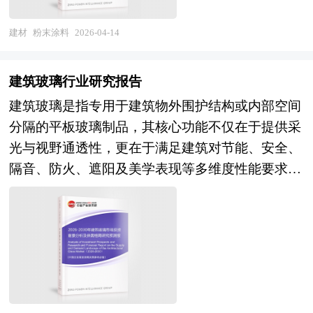
衔撰写，在大量周密的市场调研基础上，主要依据
膜。作为涂料工业绿色转型的核心方向，粉末涂料
蚀。 涂料行业研究报告旨在从国家经济和产业发
了国家统计局、国家经济信息中心、中国证券监督
广泛应用于家电、建材、汽车、工程机械、3C电子
建材
粉末涂料
2026-04-14
展的战略入手，分析涂料未来的政策走向和监管体
管理委员会、中国证券业协会、中国行业研究网、
及新能源装备等领域，是实现"漆改粉"环保替代、
制的发展趋势，挖掘涂料行业的市场潜力，基于重
国内外相关报刊杂志的基础信息以及企业IPO专业
推动制造业低碳发展的重要材料支撑。 当前，中
点细分市场领域的深度研究，提供对产业规模、产
建筑玻璃行业研究报告
研究单位等公布和提供的大量资料。首先介绍企业
国粉末涂料行业正处于从规模扩张向高质量发展转
业结构、区域结构、市场竞争、产业盈利水平等多
IPO的定义、流程等，然后分析企业IPO上市的数
建筑玻璃是指专用于建筑物外围护结构或内部空间
型的关键阶段。一方面，中国已成为全球最大的粉
个角度市场变化的生动描绘，清晰发展方向。预测
量、融资等现状以及企业IPO上市被否的原因，接
分隔的平板玻璃制品，其核心功能不仅在于提供采
末涂料生产国与消费市场，年产量突破百万吨级，
未来涂料业务的市场前景，以帮助客户拨开政策迷
着分析企业并购整合市场运行情况。重点监测企业
光与视野通透性，更在于满足建筑对节能、安全、
在建筑铝型材、家电外壳、汽车部件等传统应用领
雾，寻找涂料行业的投资商机。报告在大量的分
IPO上市和并购的实时数据和事件，同时对于相关
隔音、防火、遮阳及美学表现等多维度性能要求。
域占据主导地位；环保政策的持续加码推动"漆改
析、预测的基础上，研究了涂料行业今后的发展与
的中小板和创业板IPO进行分析，最后结合IPO市
区别于普通平板玻璃，建筑玻璃通常经过深加工处
粉"趋势加速，粉末涂料凭借零VOC排放优势，在
投资策略，为涂料企业在激烈的市场竞争中洞察先
场的形势和前景分析为企业提供IPO上市的全盘指
理，以提升其物理、化学和光学特性。 根据功能
工业涂装领域的渗透率稳步提升。另一方面，行业
机，根据市场需求及时调整经营策略，为战略投资
导，同时中研普华对企业IPO上市进行全面的参考
与工艺不同，主要类型包括钢化玻璃（通过热处理
面临高端产品同质化竞争、关键原材料如高端树脂
者选择恰当的投资时机和公司领导层做战略规划提
分析。本报告是企业选择IPO上市时机、IPO上市
增强表面压应力，提高抗冲击与抗弯强度，破碎后
与助剂仍依赖进口、下游需求结构性分化等挑战，
供了准确的市场情报信息及科学的决策依据。 本
运作流程、IPO上市风险预警以及成功上市整体规
呈钝角小颗粒以保障安全）、夹层玻璃（由两片或
特别是在新能源汽车电池系统、航空零部件等高端
研究咨询报告由中研普华咨询公司领衔撰写，在大
划的战略参考报告。本报告为中研普华公司独家首
多片玻璃中间夹入PVB、EVA或SGP等弹性胶片，
应用场景，特种功能性粉末涂料的技术壁垒与认证
量周密的市场调研基础上，主要依据了国家统计