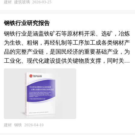
创针对企业上市融资提供前期指导服务的专项研究
具备防飞溅、防爆、防盗及隔音性能）、中空玻璃
建材
建筑玻璃
2026-03-25
门槛较高。产业链层面，上游原材料供应、中游生
局、国家商务部、国家发改委、国家经济信息中
报告，此报告为个性化定制服务报告，我们将根据
（由两层或三层玻璃构成密闭干燥空气或惰性气体
产制造与下游应用服务的协同创新机制有待深化，
心、国务院发展研究中心、国家海关总署、全国商
不同类型及不同行业的企业提出的具体要求，修订
间隔层，显著降低传热系数，提升保温隔热效
行业集中度提升与差异化竞争并行的格局逐步形
钢铁行业研究报告
业信息中心、中国经济景气监测中心、中国行业研
报告目录，并在此目录的基础上重新完善行业数据
果）、镀膜玻璃（如Low-E低辐射镀膜玻璃，可选
成。未来，粉末涂料行业将呈现三大演进趋势。技
钢铁行业是涵盖铁矿石等原材料开采、选矿，冶炼
究网、全国及海外多种相关报刊杂志的基础信息以
及分析内容，为企业顺利上市融资提供全程指引服
择性反射红外线以实现冬暖夏凉）以及真空玻璃、
术维度上，低温固化技术、高装饰性涂料及功能性
为生铁、粗钢，再经轧制等工序加工成各类钢材产
及专业研究单位等公布和提供的大量资料，结合中
务。目前，中研普华公司已经成功协助国内数十家
彩釉玻璃、防火玻璃等功能复合型产品。 现代建
粉末涂料（如耐高温、绝缘、导热、抗菌等）的研
品的完整产业链，是国民经济的重要基础产业，为
研普华公司对涂料相关企业和科研单位等的实地调
企业成功上市，其招股说明书均引用中研普华公司
筑玻璃强调系统集成，常以“玻璃+窗框+密封”构成
发应用将加速突破，满足新能源汽车、电子电气、
工业化、现代化建设提供关键物质支撑，同时关联
查，对国内外涂料行业的供给与需求状况、相关行
提供的权威市场数据，充分帮助企业明确市场定
整体门窗系统，其性能评价涵盖可见光透射比、太
航空航天等新兴领域对涂层性能的严苛要求；生产
上下游众多产业，对经济增长、就业拉动和技术创
业的发展状况、市场消费变化等进行了分析。重点
位、树立行业地位，为其上市融资起到了积极作
阳得热系数、传热系数（U值）、遮阳系数、计权
维度上，自动化与智能化制造成为主流方向，通过
新意义重大。 钢铁工业是任何社会发展的基础行
研究了主要涂料品牌的发展状况，以及未来中国涂
用！
隔声量、耐火极限等关键指标。随着绿色建筑与近
引入智能喷涂系统、数字化配色技术及生产流程实
业之一。实际上，它是许多其他工业的基础，没有
料行业将面临的机遇以及企业的应对策略。报告还
零能耗建筑标准推广，高性能建筑玻璃已成为降低
时监控，实现降本增效与质量稳定性提升；绿色维
钢铁工业，这些工业是不可能建立的。本世纪初的
分析了涂料市场的竞争格局，行业的发展动向，并
建筑运行能耗、减少碳排放的重要技术路径。同
度上，生物基原料替代、循环经济模式及全生命周
欧洲工业革命实际上就是建立在这一工业基础上
对行业相关政策进行了介绍和政策趋向研判，是涂
时，其生产需符合国家强制性安全规范（如幕墙必
期碳足迹管理深度推进，粉末涂料的环保优势将从
的。获得成品钢材有三种基本途径：（1）综合炼
料生产企业、科研单位、零售企业等单位准确了解
须使用安全玻璃），并在全生命周期中兼顾资源效
产品本身向产业链全环节延伸。政策层面，"十五
钢生产，（2）二次加工，（3）直接还原。综合炼
目前涂料行业发展动态，把握企业定位和发展方向
建材
钢铁
2026-04-10
率与可回收性。作为现代建筑不可或缺的围护材
五"规划预计将进一步强化对绿色涂料产业的支持
钢生产涉及在焦炉中将煤炭转化为焦炭，同时铁矿
不可多得的精品。