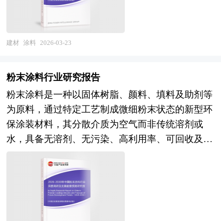
料的功能属性与应用领域；颜料提供色彩、遮盖力
构的关键转型。作为连接产业链上游资源供给与下
及特定功能（如防锈、防霉）；溶剂用于调节施工
游消费升级的核心枢纽，该市场不仅承载着保障基
粘度与流平性，在水性体系中则以水为分散介质，
础民生、推动区域经济协同发展的战略使命，更
建材
涂料
2026-03-23
粉末涂料甚至可完全无溶剂；助剂虽添加量少，却
在“双循环”新发展格局下，成为技术迭代、模式创
在改善生产工艺、储存稳定性、施工性能及涂膜最
新与资本融合的试验田。当前，市场呈现三大核心
粉末涂料行业研究报告
终表现方面起着关键作用，如消泡剂、流平剂、催
趋势：其一，技术融合化加速，AI、区块链、物联
粉末涂料是一种以固体树脂、颜料、填料及助剂等
干剂等。 根据不同的分类标准，涂料可按形态分
网等前沿技术深度渗透研发、生产、营销全链条，
为原料，通过特定工艺制成微细粉末状态的新型环
为液体与固体涂料，按施工方法分为刷涂、喷涂、
推动产品功能升级与商业模式创新；其二，需求结
保涂装材料，其分散介质为空气而非传统溶剂或
辊涂等，按功能分为防腐、防火、防水、防污、导
构化分化，健康化、个性化、便捷化消费需求爆
水，具备无溶剂、无污染、高利用率、可回收及优
电、隔热等功能型涂料，按用途则广泛应用于建
发，催生功能性产品、精准营养服务、绿色环保包
异的机械性能等显著特点。按照树脂类型划分，粉
筑、汽车、家具、船舶、电子等多个行业。在建筑
装等细分赛道；其三，竞争生态化重构，头部企业
末涂料可分为热固性粉末涂料与热塑性粉末涂料两
领域，涂料不仅提升空间美感，还具备抗污染、自
通过全产业链布局巩固优势，区域品牌依托差异化
大类，其中热固性产品以聚酯、环氧、丙烯酸等为
清洁、温控调节等智能化特性；在工业防护中，优
定位深耕细分市场，跨界竞争者凭借数据与生态优
主要成膜物质，通过加热交联固化形成致密涂层；
质涂层能显著延长金属结构、桥梁、管道等设施的
势重塑行业规则。 本报告由中研普华咨询公司领
热塑性产品则在加热后熔融流平，冷却后形成涂
使用寿命，有效抵御腐蚀、紫外线、潮湿与化学侵