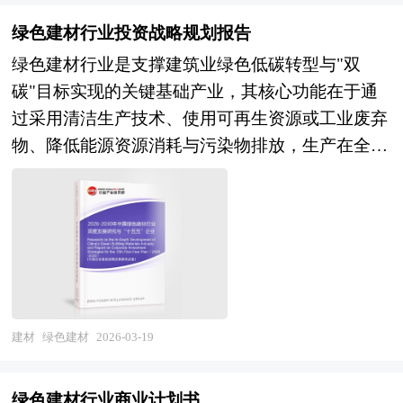
料，建筑玻璃已从单一透光构件演变为集结构、功
力度，在标准体系建设、技术创新平台及下游应用
石在进入高炉（BF）之前进行烧结或球团化处
能与艺术于一体的高性能复合材料，深刻影响着建
绿色建材行业投资战略规划报告
推广等方面加大投入，推动行业向高端化、专业
理。铁矿石在高炉中还原，得到含有约4%碳和少
筑的能效水平、舒适度与城市风貌。 本研究咨询
绿色建材行业是支撑建筑业绿色低碳转型与"双
化、国际化方向升级。 本研究咨询报告由中研普
量其他合金元素的生铁。接下来，生铁在转炉
报告由中研普华咨询公司领衔撰写，在大量周密的
碳"目标实现的关键基础产业，其核心功能在于通
华咨询公司领衔撰写，在大量周密的市场调研基础
（BOF）中转化为钢。然后，它被连续铸造成半成
市场调研基础上，主要依据了国家统计局、国家商
过采用清洁生产技术、使用可再生资源或工业废弃
上，主要依据了国家统计局、国家商务部、国家发
品，如钢坯、棒材或板坯。 这些半成品被轧制成
务部、国家发改委、国家经济信息中心、国务院发
物、降低能源资源消耗与污染物排放，生产在全生
改委、国家经济信息中心、国务院发展研究中心、
成品形状，如棒材、钢板、钢轨、H型钢或I型钢。
展研究中心、国家海关总署、全国商业信息中心、
命周期内具有节能、减排、安全、便利和可循环特
国家海关总署、全国商业信息中心、中国经济景气
二次加工，通常称为小型钢厂，使用废钢在电弧炉
中国经济景气监测中心、中国行业研究网、国内外
征的建筑材料产品，为绿色建筑、近零能耗建筑及
监测中心、中国行业研究网、全国及海外相关报刊
（EAF）中熔化。生产的熔融钢可能在钢包炉中进
相关报刊杂志的基础信息、建筑玻璃行业研究单位
城市更新提供物质基础。从产业范畴来看，绿色建
杂志的基础信息以及粉末涂料行业研究单位等公布
行处理，然后连续铸造并在轧机中完成。最初，小
等公布和提供的大量资料以及对行业内企业调研访
材行业涵盖节能墙体材料（蒸压加气混凝土、保温
和提供的大量资料。报告对我国粉末涂料行业的供
型钢厂仅提供低等级产品，特别是钢筋。但最近，
察所获得的大量第一手数据，对我国建筑玻璃市场
砌块、真空绝热板等）、节能门窗幕墙（Low-E玻
需状况、发展现状、子行业发展变化等进行了分
它们已经能够占据越来越多的钢铁市场份额。另一
的发展状况、供需状况、竞争格局、赢利水平、发
璃、断桥铝型材、智能遮阳系统）、保温隔热材料
析，重点分析了国内外粉末涂料行业的发展现状、
种钢铁生产方式是直接还原法。在这种方法中，生
展趋势等进行了分析。报告重点分析了建筑玻璃前
（岩棉、玻璃棉、气凝胶、真空绝热板）、防水密
如何面对行业的发展挑战、行业的发展建议、行业
建材
绿色建材
2026-03-19
产始于高品位铁矿石球团，这些球团用天然气还原
十大企业的研发、产销、战略、经营状况等。报告
封材料（高分子防水卷材、密封胶）、装饰装修材
竞争力，以及行业的投资分析和趋势预测等等。报
成海绵铁球团。然后，海绵铁球团被送入电弧炉。
还对建筑玻璃市场风险进行了预测，为建筑玻璃生
料（无醛人造板、无机涂料、可循环地板）、资源
告还综合了粉末涂料行业的整体发展动态，对行业
所得钢材被连续铸造并轧制成最终形状。 在出口
绿色建材行业商业计划书