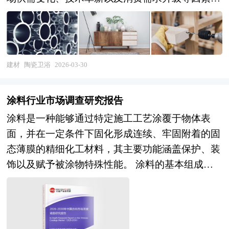
生，涵盖从产业链上游到下游的多个环节。 从行
业发展趋势来看，全球城镇化进程加速、居民生活
水平提升，带动住房建设与家居装修需求增长，为
陶瓷卫浴市场规模扩张提供了基础，这是宏观层面
建材
陶瓷卫浴
2026-03-30
的投资机会。在技术革新维度，智能化、绿色化技
术融入陶瓷卫浴产品，如智能操控系统、环保节能
涂料行业市场调查研究报告
材料的应用，催生了新的产品品类与市场需求，布
涂料是一种能够通过特定施工工艺涂覆于物体表
局相关技术研发与产品生产的企业，有望在市场竞
面，并在一定条件下固化形成连续、牢固附着的固
争中占据优势，吸引投资者目光。消费需求升级方
态薄膜的精细化工材料，其主要功能涵盖保护、装
面，消费者对陶瓷卫浴产品的品质、设计、功能等
饰以及赋予被涂物特殊性能。 涂料的基本组成通
要求不断提高，高端化、定制化产品逐渐成为市场
常包括成膜物质、颜料、溶剂和助剂四大类，其中
主流，围绕这些需求进行产品创新与服务升级的领
成膜物质（如合成树脂、乳液或无机硅酸盐）是决
域，蕴含着丰富的投资潜力。 在2026-2030年的全
定涂膜性能的核心成分，它不仅影响涂层的附着
球经济格局深度调整与国内高质量发展双轮驱动
力、硬度、耐候性与化学稳定性，还直接决定了涂
下，中国陶瓷卫浴市场正经历从规模扩张向价值重