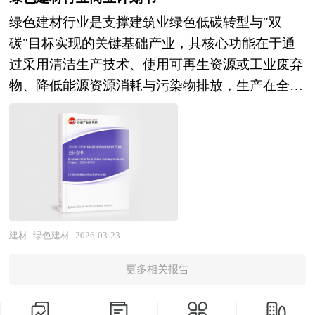
产厂家、流通企业以及零售商提供了新的投资机会
综合利用建材（固废基胶凝材料、再生骨料混凝
在产品方面提供了参考建议和具体解决办法。报告
方面，2026年中国钢材出口面临多重挑战，出口许
绿色建材行业是支撑建筑业绿色低碳转型与"双
和可借鉴的操作模式，对欲在建筑玻璃行业从事资
土、磷石膏建材）及绿色建材部品部件（装配式预
对于粉末涂料产品生产企业、经销商、行业管理部
可证管理延长交货期、增加合规成本，贸易摩擦与
碳"目标实现的关键基础产业，其核心功能在于通
本运作的经济实体等单位准确了解目前中国建筑玻
制构件、模块化内装系统）等多元品类。按照绿色
门以及拟进入该行业的投资者具有重要的参考价
人民币升值压缩利润空间，美伊冲突导致中东市场
过采用清洁生产技术、使用可再生资源或工业废弃
璃行业发展动态，把握企业定位和发展方向有重要
属性可分为节能型、节材型、节水型、环保型及功
值，对于研究我国粉末涂料行业发展规律、提高企
受阻，但也存在潜在机遇，南美、东南亚部分地区
物、降低能源资源消耗与污染物排放，生产在全生
参考价值。
能型绿色建材，按照应用场景则形成围护结构系
业的运营效率、促进企业的发展壮大有学术和实践
及非洲市场有转移空间，伊朗钢坯出口停滞为中国
命周期内具有节能、减排、安全、便利和可循环特
统、机电设备系统、装饰装修系统及市政基础设施
的双重意义。
同类产品提供替代机会。行业内部，企业将成本控
征的建筑材料产品，为绿色建筑、近零能耗建筑及
配套等完整体系。随着建筑领域碳达峰行动方案全
制、产品差异化和绿色发展作为核心竞争力，通过
城市更新提供物质基础。从产业范畴来看，绿色建
面实施与绿色建筑标准持续提升，绿色建材正从政
技术创新、数智转型实现降本增效，满足高端市场
材行业涵盖节能墙体材料（蒸压加气混凝土、保温
策驱动向市场主导转变，其产业边界不断向建材碳
需求，同时紧跟“双碳”目标，加速低碳技术研发与
砌块、真空绝热板等）、节能门窗幕墙（Low-E玻
足迹管理、建筑拆除废弃物资源化、负碳建材研发
应用，推动行业向绿色高质量发展迈进。当前钢市
璃、断桥铝型材、智能遮阳系统）、保温隔热材料
等新兴领域延伸。 未来30年的经济社会发展将历
回归供需基本面，呈现区间震荡、品种分化格局，
（岩棉、玻璃棉、气凝胶、真空绝热板）、防水密
建材
绿色建材
2026-03-23
经两个阶段：第一个阶段，到2035年基本实现社会
短期钢价受成本支撑与需求弱复苏制约，中长期转
封材料（高分子防水卷材、密封胶）、装饰装修材
主义现代化；第二个阶段，到本世纪中叶把我国建
机取决于需求修复强度与供需再平衡进度。 本研
更多相关报告
料（无醛人造板、无机涂料、可循环地板）、资源
成富强民主文明和谐美丽的社会主义现代化强国。
究咨询报告由中研普华咨询公司领衔撰写，在大量
综合利用建材（固废基胶凝材料、再生骨料混凝
科学编制“十五五”规划，对持续推进经济社会高质
周密的市场调研基础上，主要依据了国家统计局、