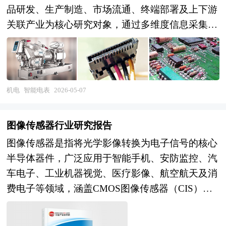
品研发、生产制造、市场流通、终端部署及上下游
关联产业为核心研究对象，通过多维度信息采集、
梳理分析与深度研判，厘清行业运行逻辑、供需格
局、竞争态势及深层发展动因的专业调研行为。区
别于普通浅层市场摸底，其核心特质是突破表面数
据局限，聚焦行业隐性痛点、潜在需求与发展规
机电
智能电表
2026-05-07
律，为行业主体决策、投资布局、战略规划及产业
研判提供全面、客观、专业的参考依据，是智能电
图像传感器行业研究报告
网与能源数字化产业研究领域重要的专业分析载
图像传感器是指将光学影像转换为电子信号的核心
体。 智能电表市场深度调查依托智能电网建设推
半导体器件，广泛应用于智能手机、安防监控、汽
进、能源数字化转型及电力计量刚需，形成了稳固
车电子、工业机器视觉、医疗影像、航空航天及消
的行业调研根基与广泛的应用价值。智能电表作为
费电子等领域，涵盖CMOS图像传感器（CIS）与
电力计量、数据采集与能源管控的核心终端设备，
CCD图像传感器两大技术路线，其中CMOS凭借低
承担着电力消费统计、能耗监测的关键职能，形成
功耗、高集成度及成本优势已成为绝对主流。作为
长期刚性需求，同时能源数字化、智能化转型持续