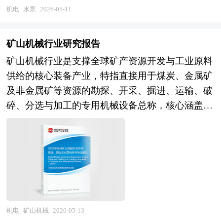
链协同整合提速，上下游企业联合研发、跨界融合
稳健增长、竞争格局分层、技术绿色智能升级、产
厂及算法公司的纵向协同深化，开源生态与标准化
机电
水泵
2026-05-11
进。技术上，数控系统、伺服驱动、物联网与AI技
创新成为常态，产业集群化、规模化发展特征日益
业结构优化的关键阶段。全球城市化推进、基础设
联盟推动互联互通，具备核心像素设计、先进封装
术深度融合，推动设备向高速、高精、柔性化方向
显著。 本研究咨询报告由中研普华咨询公司领衔
施更新、工业生产稳定及农业现代化发展，支撑行
工艺、功能安全认证及全球化客户关系的领先企业
发展，全生命周期智能运维成为标配。市场上，汽
矿山机械行业研究报告
撰写，在大量周密的市场调研基础上，主要依据了
业需求持续扩容；“双碳”政策与能效标准升级，推
将在新一轮产业竞争中构建护城河。 本研究咨询
车轻量化、新能源汽车、高端装备制造带动高端冷
矿山机械行业是支撑全球矿产资源开发与工业原料
国家统计局、国家商务部、国家发改委、国家经济
动高效节能水泵替代传统高能耗产品，绿色化转型
报告由中研普华咨询公司领衔撰写，在大量周密的
镦机需求释放，下游产业升级倒逼设备更新换代，
供给的核心装备产业，特指直接用于煤炭、金属矿
信息中心、国务院发展研究中心、全国商业信息中
成为行业共识。国际市场中，头部企业凭借核心技
市场调研基础上，主要依据了国家统计局、国家商
市场结构性增长特征显著。竞争上，全球产业链重
及非金属矿等资源的勘探、开采、掘进、运输、破
心、中国经济景气监测中心、中国行业研究网、全
术、品牌壁垒与全球服务网络主导高端市场；国内
务部、国家发改委、国家经济信息中心、国务院发
构加速，头部企业通过技术整合、并购重组与全球
碎、分选与加工的专用机械设备总称，核心涵盖露
国及海外多种相关报刊杂志的基础信息以及专业研
市场依托制造业升级与国产替代趋势，本土企业在
展研究中心、国家海关总署、全国商业信息中心、
化渠道布局提升份额，国内企业加速出海，国际竞
天矿用设备、井下矿用设备、破碎磨矿设备及选矿
究单位等公布和提供的大量资料。对全球及国内应
中低端市场占据优势，逐步向高端领域突破，但核
中国经济景气监测中心、中国行业研究网、全国及
争格局逐步重塑。 本研究咨询报告由中研普华咨
设备等品类。产业链上游以高强度钢材、大型铸
急装备行业作了详尽深入的分析，是企业进行市场
心零部件与系统解决方案能力仍有差距，行业呈
海外相关报刊杂志的基础信息以及图像传感器行业
询公司领衔撰写，在大量周密的市场调研基础上，
件、液压元件、电机轴承及智能控制系统等关键零
研究工作时不可或缺的重要参考资料，同时也可作
现“外资主导高端、本土深耕中端、低端竞争激
研究单位等公布和提供的大量资料。报告对我国图
主要依据了国家统计局、国家商务部、国家发改
部件为主，中游聚焦设备研发制造、系统集成与安
为金融机构进行信贷分析、证券分析、投资分析等
烈”的格局，资源整合与技术升级需求迫切。未
像传感器行业的供需状况、发展现状、子行业发展
委、国家经济信息中心、国务院发展研究中心、全
全性能认证，下游广泛应用于能源矿产、金属矿
研究工作时的参考依据。
来，水泵行业将迈入绿色化深度普及、智能化全面
变化等进行了分析，重点分析了国内外图像传感器
国商业信息中心、中国经济景气监测中心、中国行
产、非金属矿产及砂石骨料等领域，兼具资本密
渗透、全球化布局加速、集中度持续提升的高质量
行业的发展现状、如何面对行业的发展挑战、行业
业研究网、全国及海外多种相关报刊杂志的基础信
集、技术壁垒高、作业环境严苛及安全环保要求严
机电
矿山机械
2026-05-13
发展期。技术层面，高效节能、智能变频、远程监
的发展建议、行业竞争力，以及行业的投资分析和
息以及专业研究单位等公布和提供的大量资料。对