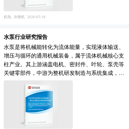
齐全、产能规模可观的供给体系，本土企业在中低
驱动视觉（Event-based Vision）、近红外增强及3D
业发展方向，为企业经营决策提供重要参考的依
化、制造业提质升级的重点发展领域。 当前全球
端装备领域竞争力突出，但高端智能装备、核心零
感知融合等前沿技术的成熟应用，则为产业变革注
据。
冷镦机行业呈现成熟增长、格局分化、技术迭代的
机电
冷镦机
2026-05-18
部件与专用技术仍存在短板，与国际领先企业在技
入强劲动能。行业前景体现为三个维度的战略演
发展特征，市场需求与产业结构持续优化。全球市
术水平、产品附加值与全球市场份额上仍有差距。
进：在技术维度，大靶面、高帧率、高动态范围及
场稳步扩容，亚太、欧美为核心消费区，中国凭借
未来，全球应急装备行业将呈现智能化升级、无人
水泵行业研究报告
低照度成像能力持续提升，AI-ISP融合实现端侧实
制造业规模优势成为全球最大生产与消费市场。竞
化普及、高端化突破、全球化竞争加剧的核心趋
水泵是将机械能转化为流体能量，实现液体输送、
时图像增强与语义理解，事件相机与脉冲神经网络
争层面，国际老牌企业凭借技术积淀占据高端市
势。技术层面，5G、人工智能、大数据、物联
增压与循环的通用机械装备，属于流体机械核心支
结合开辟超低功耗视觉感知新范式，晶圆级光学与
场，国内头部企业加速技术突破，在中端及部分高
网、机器人等前沿技术与应急装备深度融合，推动
柱产业。其上游涵盖电机、密封件、叶轮、泵壳等
传感器融合封装推动模组小型化；在应用维度，车
端领域实现替代，中小企业聚焦细分市场形成差异
智能监测、无人救援、远程指挥等新型装备加速落
关键零部件，中游为整机研发制造与系统集成，下
载CIS从辅助驾驶向高阶自动驾驶演进，环视、舱
化补充。技术层面，行业正从传统机械式向自动
地，产品智能化、精准化、高效化水平持续提升。
游广泛服务于市政水务、石油化工、电力能源、农
内监测及前视ADAS成为增长最快的市场，工业视
化、数控化、智能化升级，高速精密、多工位集
市场层面，全球应急管理标准趋严，高端化、专业
业灌溉、环保处理等国民经济关键领域，兼具通用
觉从2D检测向3D测量与高精度定位升级，医疗内
成、智能测控等技术成为核心竞争点。同时，行业
化、定制化装备需求占比不断提高，市场结构持续
设备的普及性与工业装备的专业性，是支撑工业运
窥镜与手术导航对微型高灵敏传感器的需求快速扩
仍面临核心零部件依赖进口、高端人才短缺、同质
优化；同时区域市场竞争加剧，欧美企业巩固高端
转、民生保障与基础设施建设的基础性产业，也
容，具备全场景技术布局、车规级认证经验及行业
化竞争等挑战，整体处于结构调整与质量提升的关
市场优势，中国等新兴市场企业加速技术突破与海
是“十五五”规划中高端装备国产化、绿色低碳转型
定制化能力的企业将获得更大发展空间；在产业维
键阶段。未来，全球冷镦机行业将围绕智能升级、
外拓展，全球市场份额面临重构。产业层面，产业
的重点布局领域。 当前，全球水泵行业处于需求
度，图像传感器企业与晶圆厂、封测厂、光学模组
高端突破、全球布局、生态协同四大趋势加速演