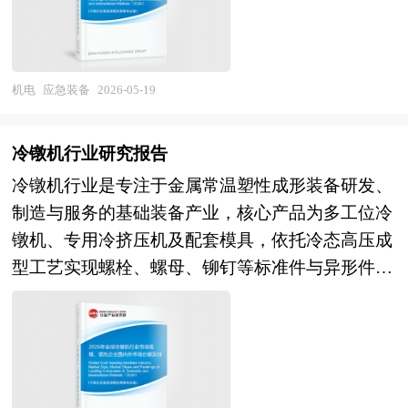
产业性，上承先进制造、新材料、电子信息等高端
体管像素等先进制程与封装技术仍依赖海外代工与
品功能升级、商业模式创新、细分场景需求变迁及
产业，下接政府应急管理、企业安全生产与民生安
设备；在核心IP层面，高端ADC、像素电路设计及
数据服务生态建设等多维度的深度解析与趋势研
全保障需求，是十五五时期国家安全体系与应急能
噪声抑制算法等关键IP自主化不足；在应用生态层
判。 本研究咨询报告由中研普华咨询公司领衔撰
力现代化建设的重点发展领域，也是全球各国强化
机电
应急装备
2026-05-19
面，手机光学创新趋缓导致像素竞赛边际效益递
写，在大量周密的市场调研基础上，主要依据了国
公共安全治理、提升灾害应对能力的核心产业载
减，而汽车自动驾驶、工业检测及医疗内窥镜等新
家统计局、国家商务部、国家发改委、国家经济信
体。 当前全球应急装备行业处于需求扩容、格局
兴场景对传感器的可靠性、功能安全及定制化提出
冷镦机行业研究报告
息中心、国务院发展研究中心、国家海关总署、全
分化、技术迭代的关键发展阶段。全球范围内极端
更高要求。行业整体呈现"中低端替代加速、高端
国商业信息中心、中国经济景气监测中心、中国行
冷镦机行业是专注于金属常温塑性成形装备研发、
天气、灾害事故与公共安全事件频发，各国持续加
突破攻坚、场景驱动分化"的发展特征，技术创新
业研究网以及国内外多种相关报刊杂志媒体提供的
制造与服务的基础装备产业，核心产品为多工位冷
大应急体系建设投入，推动应急装备市场需求稳步
与生态协同成为产业突围的核心路径。 展望未
最新研究资料。本报告对国内外智能电表行业的发
镦机、专用冷挤压机及配套模具，依托冷态高压成
释放，产业规模持续扩张。国际市场中，欧美企业
来，中国图像传感器行业将在智能视觉深化与自主
展状况进行了深入透彻地分析，对我国行业市场情
型工艺实现螺栓、螺母、铆钉等标准件与异形件高
凭借深厚技术积累、完善产业链与全球化布局，在
可控战略的双重驱动下迎来历史性发展机遇。"十
况、技术现状、供需形势作了详尽研究，重点分析
效生产，具备高精度、高效率、低损耗的技术特
高端应急装备领域占据主导地位，主导全球市场竞
五五"时期，全球智能手机多摄配置持续升级、汽
了国内外重点企业、行业发展趋势以及行业投资情
性。作为紧固件、汽车零部件、电子接插件等领域
争格局。亚太市场尤其是中国，依托政策强力支
车智能化渗透率快速提升、工业机器视觉与机器人
况，报告还对智能电表下游行业的发展进行了探
的核心母机，冷镦机深度支撑机械制造、汽车、航
持、制造业基础完备与应急需求快速增长，成为全
密度增长、医疗影像设备国产化替代，将为图像传
讨，是智能电表及相关企业、投资部门、研究机构
空航天、建筑等国民经济关键领域，是工业母机体
球最具活力的市场区域之一。国内产业已形成门类
感器创造多元化的强劲需求；而AI计算摄影、事件
准确了解目前中国市场发展动态，把握智能电表行
系的重要组成，也是“十五五”时期高端装备自主