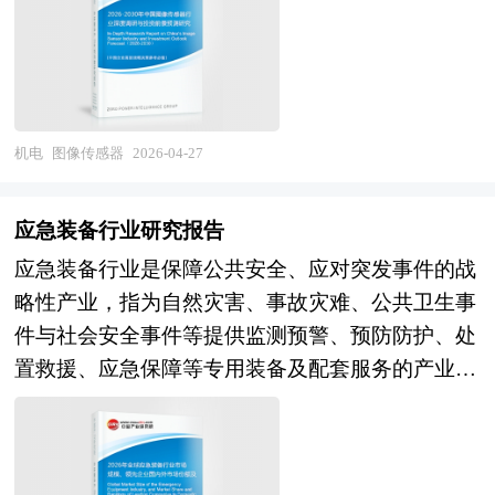
机器视觉与人工智能时代的"数字之眼"，图像传感
拓宽行业应用边界。产业链上下游配套体系成熟，
器行业横跨半导体设计、晶圆制造、光学封装及算
从核心元器件供应、产品研发制造到市场流通、安
法处理等多个高技术领域，其像素规模、感光性
装运维、数据服务，形成完整的产业生态，参与主
能、动态范围、读取噪声及功耗水平直接决定终端
体多元、市场结构清晰，具备持续深入研究的价
设备的成像质量与智能化能力，是支撑万物智联与
值，也为深度调查全面覆盖供给端、需求端、渠道
机电
图像传感器
2026-04-27
数字经济发展的关键战略性基础产业。 当前，中
端及终端应用提供了坚实保障。 智能电表市场深
国图像传感器行业正处于高端技术攻坚与国产替代
度调查呈现智能化、数字化、集成化、全链条化的
应急装备行业研究报告
加速的关键爬坡期。经过多年发展，我国在中低端
主流发展趋势。行业自身正朝着高精度、多功能、
应急装备行业是保障公共安全、应对突发事件的战
安防监控、消费电子及工业视觉领域已形成较为完
智能化、互联互通的方向迭代升级，技术创新聚焦
略性产业，指为自然灾害、事故灾难、公共卫生事
整的产业配套，部分头部企业在5000万像素以下产
数据传输效率、能耗监测精度及多场景适配能力，
件与社会安全事件等提供监测预警、预防防护、处
品线实现规模化量产，但在高端手机主摄、车载高
产品功能持续拓展，逐步融合物联网、大数据等技
置救援、应急保障等专用装备及配套服务的产业体
动态范围、全局快门及科学级成像等高端领域，索
术。产业模式逐步从单一硬件销售向 “硬件 + 数据
系，涵盖消防装备、救援装备、医疗急救装备、应
尼、三星等国际巨头仍占据技术与市场份额的绝对
+ 服务” 的综合解决方案转型，运维服务精细化、
急通信装备、防灾减灾装备等核心品类。作为国家
主导。与此同时，行业面临多重结构性挑战：在制
规范化程度持续提升。对应地，深度调查也突破传
应急管理体系的重要支撑，应急装备兼具公益性与
造工艺层面，高端CIS所需的堆栈式背照、双层晶
统销量与价格分析的局限，转向技术迭代路径、产