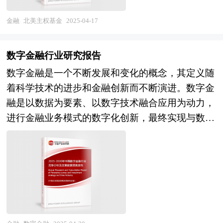
投资者可以更便捷地参与国际投资，国际投资者也
呈现出多元化与专业化的特点。一方面，北美主权
新技术企业和专精特新“小巨人”企业，这些企业的
可以更深入地参与国内金融市场，促进了国内外金
基金在国际市场上与其他地区主权基金以及各类国
金融
北美主权基金
2025-04-17
发展为金融科技的应用提供了广阔的市场空间。同
融市场的融合发展，为金融投资带来了新的增长动
际金融机构展开竞争。它们凭借北美发达的金融市
时，重庆在推动科技金融过程中，不断创新金融产
力。 金融投资行业的发展面临着诸多挑战和难
场体系、成熟的金融监管制度以及丰富的投资经
品和服务模式，如知识产权挂钩贷款、科技积分专
数字金融行业研究报告
度。首先，市场的复杂性和不确定性增加了投资决
验，在全球资产配置中占据重要地位。北美主权基
利价值双挂钩贷款等，这些创新举措为金融科技的
数字金融是一个不断发展和变化的概念，其定义随
策的难度。金融市场的价格波动受到多种因素的影
金注重投资策略的创新与优化，通过与顶级金融机
发展提供了新的思路和方向。此外，重庆作为“国
着科学技术的进步和金融创新而不断演进。数字金
响，包括宏观经济形势、政策变化、地缘政治事
构合作，不断提升投资组合的收益水平与风险控制
家数字经济创新发展试验区”和“西部大开发”的重
融是以数据为要素、以数字技术融合应用为动力，
件、企业经营状况等，这些因素相互交织，难以准
能力。另一方面，北美内部的主权基金之间也存在
要战略支点，受到国家政策的大力支持，这为金融
进行金融业务模式的数字化创新，最终实现与数字
确预测。投资者需要具备扎实的经济学、金融学、
一定的竞争与合作。例如，加拿大和美国的主权基
科技行业的发展提供了有力保障。未来，随着重庆
经济全面适配的金融形态。 数字金融在国内外都
数学等多学科知识，以及敏锐的市场洞察力和分析
金在投资北美本地市场时，会相互竞争优质资产，
金融科技的不断创新和应用场景的不断拓展，其在
得到了快速发展。在国内，数字金融已经成为金融
能力，才能在复杂的市场环境中做出合理的投资决
但同时也会在跨境投资中寻求合作机会，共同拓展
金融科技领域的影响力将进一步提升。 本研究咨
创新发展的重要趋势，银行通过加强数字技术的深
策。其次，行业的竞争激烈也给发展带来了难度。
国际市场。这种竞争与合作的平衡关系，推动了北
询报告由中研普华咨询公司领衔撰写，在大量周密
度应用，积极培育金融新质生产力，构建金融新业
随着金融市场的不断发展，越来越多的金融机构和
美主权基金行业的整体发展，使其在全球金融舞台
的市场调研基础上，主要依据了国家统计局、国家
态，推动金融数字化转型，从而推动金融高质量发
个人参与到金融投资领域，市场竞争日益激烈。金
上具有较强的竞争力。 主权基金行业的发展对北
商务部、国家发改委、国家经济信息中心、国务院
展。例如，中国平安通过构建数据中台和技术底
融机构需要不断提升自身的专业能力和服务水平，
美地区具有多方面的重要意义。首先，从宏观经济
发展研究中心、全国商业信息中心、中国经济景气
座，搭建了通用模型、垂域模型和应用模型三层大