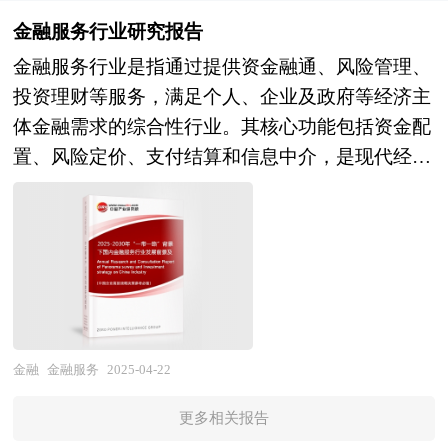
济发展提供更高质量、更有效率的金融服务。 本
外多种相关报刊杂志的基础信息以及专业研究单位
了全国及海外多种相关报刊杂志的基础信息以及专
规划是国家对经济社会发展的顶层设计，也是一种
研究咨询报告由中研普华咨询公司领衔撰写，在大
金融服务行业研究报告
等公布和提供的大量资料。对金融投资行业作了详
业研究单位等公布和提供的大量资料。对北美主权
纲领性文件。目前中国也是世界上编制五年规划
量周密的市场调研基础上，主要依据了国家统计
尽深入的分析，是企业进行市场研究工作时不可或
金融服务行业是指通过提供资金融通、风险管理、
基金行业作了详尽深入的分析，是企业进行市场研
（计划）最多的国家。“十四五”时期是我国经济社
局、国家商务部、国家发改委、国家经济信息中
缺的重要参考资料，同时也可作为金融机构进行信
投资理财等服务，满足个人、企业及政府等经济主
究工作时不可或缺的重要参考资料，同时也可作为
会发展的重要历史性窗口期，是全面完成小康社会
心、国务院发展研究中心、国家海关总署、全国商
贷分析、证券分析、投资分析等研究工作时的参考
体金融需求的综合性行业。其核心功能包括资金配
金融机构进行信贷分析、证券分析、投资分析等研
建设战略目标，向全面实现社会主义现代化迈进承
业信息中心、中国经济景气监测中心、中国行业研
依据。
置、风险定价、支付结算和信息中介，是现代经济
究工作时的参考依据。
上启下的关键时期，做好“十四五”规划编制工作意
究网、全国及海外相关报刊杂志的基础信息以及数
运行的核心支柱。 在全球化格局深度重构与“一带
义重大、影响深远。中研普华产业研究院在对“十
字金融行业研究单位等公布和提供的大量资料。报
一路”倡议纵深推进的双重背景下，中国金融服务
四五”以来社会经济发展形势和政策带动的发展成
告对我国数字金融行业的供需状况、发展现状、子
行业正面临历史性战略机遇与系统性变革挑战。作
果作进一步研究，对“十四五”时期金融信息化行业
行业发展变化等进行了分析，重点分析了国内外数
为全球经贸合作的核心支撑，金融服务的国际化、
发展的问题和难题做深入分析，并从2020年开始全
字金融行业的发展现状、如何面对行业的发展挑
数字化与普惠化能力，已成为推动共建国家产业链
面跟进相关规划的制定和研究工作，为金融信息化
战、行业的发展建议、行业竞争力，以及行业的投
协同、资本融通与风险共担的关键纽带。 本研究
行业规划指导目标和金融信息化发展方向提供有建
资分析和趋势预测等等。报告还综合了数字金融行
基于中研普华深耕产业咨询二十余年的方法论积
金融
金融服务
2025-04-22
设性的建议，为金融信息化行业发展提供准确的市
业的整体发展动态，对行业在产品方面提供了参考
淀，围绕“一带一路”倡议的顶层设计导向，聚焦国
场分析内容和研究成果。 中研普华通过对金融信
建议和具体解决办法。报告对于数字金融产品生产
更多相关报告
内金融机构在跨境服务、绿色金融、数字基建等领
息化行业长期跟踪监测，分析金融信息化行业需