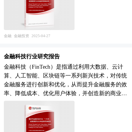
市场在最近几年呈现出强劲的增长态势，投资于中
的有效配置，支持实体经济的发展。然而，金融投
国市场的高回报率使中国成为全球资本关注的战略
资也伴随着风险，市场价格波动、政策变化、企业
要地。 本报告由中研普华咨询公司领衔撰写，在
经营状况等因素都可能导致投资收益的不确定性，
大量周密的市场调研基础上，主要依据了国家统计
因此投资者需要具备一定的专业知识和风险意识，
局、国家商务部、国家财政部、中国证券监督管理
金融
金融投资
2025-04-27
合理规划投资组合，以实现收益与风险的平衡。
委员会、中国风险投资协会、中国风险投资研究
在国际市场上，金融投资的发展机会主要体现在全
院、深圳创业投资同业公会、北京创业投资协会、
金融科技行业研究报告
球化的经济融合和金融创新的推动下。随着各国经
上海创业投资行业协会、私募基金行业相关协会、
金融科技（FinTech）是指通过利用大数据、云计
济的相互依存度不断提高，跨境投资和资本流动日
中国行业研究网、国内外相关刊物的基础信息以及
算、人工智能、区块链等一系列新兴技术，对传统
益频繁，为投资者提供了更广阔的投资空间和多元
各省市相关统计单位等公布和提供的大量资料。对
金融服务进行创新和优化，从而提升金融服务的效
化的资产配置选择。新兴市场的崛起也为金融投资
私募基金行业风险投资现状、国际化进程与外资进
率、降低成本、优化用户体验，并创造新的商业模
带来了新的机遇，这些市场通常具有较高的经济增
入、融资渠道、如何运作风险投资、退出机制及发
式。它并非金融与科技的简单组合，而是深度融合
长潜力和资产回报率，吸引了大量国际资本流入。
展趋势等进行了系统的分析，并重点分析了私募基
了前沿技术与金融业务，涵盖了支付清算、借贷融
同时，金融科技的快速发展正在重塑国际金融市场
金行业风险投资的主要现存问题、相应对策以及新
资、财富管理、零售银行、保险等多个领域。金融
的格局，数字化交易平台、智能投顾等创新服务降
形势下面临的机遇与挑战和企业的应对策略等。是
科技的出现，不仅改变了金融行业的服务方式，还