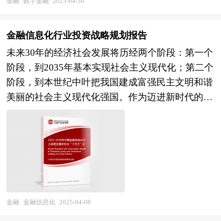
打造差异化竞争优势，才能在激烈的市场竞争中脱
金融
数字金融
2025-04-30
角度来看，主权基金为北美国家的经济稳定与可持
监测中心、中国行业研究网、全国及海外多种相关
模型体系，实现了管理的智能化和精细化。 数字
颖而出。同时，金融投资行业还面临着严格的监管
续发展提供了重要支撑。通过将国家财富进行多元
报刊杂志的基础信息以及专业研究单位等公布和提
金融的发展趋势包括以下几个方面： 技术赋能：
环境，监管政策的调整和变化对金融机构的业务运
化投资，主权基金能够有效分散风险，减少对单一
金融信息化行业投资战略规划报告
供的大量资料。对我国重庆市金融科技行业作了详
数字金融通过人工智能、区块链、云计算、大数据
营和投资活动产生重要影响，金融机构需要时刻关
经济领域的依赖，增强国家经济的抗风险能力。其
未来30年的经济社会发展将历经两个阶段：第一个
尽深入的分析，是企业进行市场研究工作时不可或
等技术赋能，提升金融服务效率和风险管理能力。
注监管动态，确保合规经营，这增加了行业的运营
次，主权基金在促进北美地区基础设施建设与产业
阶段，到2035年基本实现社会主义现代化；第二个
缺的重要参考资料，同时也可作为金融机构进行信
政策支持：国家层面高度重视数字金融的发展，将
成本和管理难度。此外，金融投资行业的人才需求
发展方面发挥着关键作用。其投资资金可以用于支
阶段，到本世纪中叶把我国建成富强民主文明和谐
贷分析、证券分析、投资分析等研究工作时的参考
其纳入国家战略并写入中央文件，推动其高质量发
与供给也存在一定的矛盾。金融投资需要具备专业
持大型基础设施项目、新兴产业的孵化与成长，推
美丽的社会主义现代化强国。作为迈进新时代的第
依据。
展。 多领域融合：数字金融与科技金融、绿色金
素养和丰富经验的人才，但培养这样的人才需要较
动技术创新与产业升级，从而提升北美地区的经济
一个五年规划，“十四五”规划将开启未来30年经济
融、普惠金融、养老金融等领域的协同发展，形成
长的时间和较高的成本，而人才的流动又相对频
竞争力。最后，主权基金行业的发展还为北美金融
社会发展的新征程。“十四五”规划是迈进新时代的
良好的发展局面。 未来，数字金融将继续深化应
繁，这对金融机构的人才管理提出了更高的要求。
市场注入了活力，促进了金融市场的国际化与多元
第一个五年规划，是未来30年中国经济发展的新起
用，推动金融体系的全面数字化转型。到2027年，
本研究咨询报告由中研普华咨询公司领衔撰写，在
化。它吸引了全球范围内的投资者与金融机构参与
点。本次十九届五中全会上，不同于以往五年规划
我国将基本建成与数字经济发展高度适配的金融体
大量周密的市场调研基础上，主要依据了国家统计
北美金融市场，提升了市场的流动性和资源配置效
建议单独的提出与审议，“十四五”规划的建议与
系，形成数字金融和科技金融、绿色金融、普惠金
局、国家商务部、国家发改委、国家经济信息中
率，进一步巩固了北美地区在全球金融体系中的核
2035年远景目标的建议一并被提出，足见“十四
融、养老金融协同发展的良好局面。数字金融的发
心、国务院发展研究中心、全国商业信息中心、中
心地位。 本研究咨询报告由中研普华咨询公司领
五”规划不仅是过往五年规划的延续，还将进一步
金融
金融信息化
2025-04-08
展将进一步促进经济和金融的良性循环，为实体经
国经济景气监测中心、中国行业研究网、全国及海
衔撰写，在大量周密的市场调研基础上，主要依据
擘画未来15年乃至30年经济发展的新蓝图。 五年