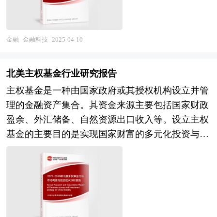
低了投资门槛，提高了投资效率，为投资者创造了
风险投资公司、研究机构及私募基金行业相关企业
推动了金融市场的变革和金融机构的转型升级。
更加便捷和高效的市场环境。在国内市场，随着经
准确了解目前私募基金行业风险投资业发展动态，
作为西部金融中心，重庆积极响应国家政策，大力
济结构的转型升级和金融市场的不断完善，金融投
把握企业定位和发展方向不可多得的精品。
推动金融科技的创新与应用，致力于构建“科技—
金融
金融科技
2025-04-10
资同样面临着诸多发展机会。一方面，国内资本市
产业—金融”良性循环的局面。近年来，重庆聚焦
场不断深化改革，多层次资本市场体系逐步健全，
科技创新布局和现代制造业集群体系的建设，促进
为投资者提供了更多元化的投资渠道，如科创板、
北美主权基金行业研究报告
政策、资金、项目、平台、人才等关键创新资源向
创业板等板块的推出，为科技创新企业提供了融资
主权基金是一种由国家政府或其授权机构设立并管
企业集聚，推动创新链、产业链、资金链、人才链
支持，也为投资者分享科技创新红利提供了机会；
理的金融资产集合。其资金来源主要包括国家财政
的深度融合。同时，重庆通过一系列政策措施的支
另一方面，随着居民财富的不断积累和理财意识的
盈余、外汇储备、自然资源出口收入等。设立主权
持和引导，吸引了大量金融科技企业和人才汇聚，
增强，对金融投资产品的需求日益多样化，推动了
基金的主要目的是实现国家财富的多元化投资与长
为金融机构的创新发展提供了良好的政策环境。此
金融市场的创新发展，如公募基金、私募基金等资
期保值增值，同时为国家的经济发展、基础设施建
外，重庆还积极探索金融科技与实体经济的深度融
产管理行业的蓬勃发展，为投资者提供了专业的资
设、社会保障等提供资金支持。它通常具有规模庞
合，推动金融科技在多个领域的创新应用，为经济
产管理服务。此外，国内金融市场的国际化进程也
大、投资期限较长、注重战略性和稳定性等特点，
发展注入新动力。 重庆在金融科技领域已经形成
在加速推进，通过与国际金融市场的互联互通，如
投资领域涵盖股票、债券、房地产、私募股权等多
了“广大、新鲜、率先”三大特征，即需求广阔、产
沪港通、深港通、债券通等机制的不断完善，国内
个资产类别。 北美地区的主权基金行业竞争态势
品新颖、措施领先。重庆拥有众多科技型企业、高