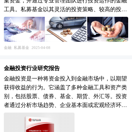
集资金，并通过专业管理团队进行投资运作的金融
工具。私募基金以其灵活的投资策略、较高的投资
门槛和专业的风险管理能力，在资本市场中发挥着
重要作用。其投资范围广泛，涵盖股票、债券、股
权、期货等多种资产类别，以满足不同投资者的需
求。 风险投资是在创业企业发展初期投入风险资
金融
私募基金
2025-04-08
本，待其发育相对成熟后，通过市场退出机制将所
投入的资本由股权形态转化为资金形态，以收回投
金融投资行业研究报告
资，取得高额风险收益。全球风险资本市场已进入
金融投资是一种将资金投入到金融市场中，以期望
新一轮快速发展的周期。除了成熟投资热点地区
获得收益的行为。它涵盖了多种金融工具和资产类
外，包括中国和印度、英国等新兴热点地区的风险
别，包括股票、债券、基金、期货、外汇等。投资
投资市场发展快速升温。中国的风险投资起步于20
者通过分析市场趋势、企业基本面或宏观经济环
世纪80年代，在市场经济的大潮中，中国的风险投
境，选择合适的投资标的，并根据自身的风险承受
资事业已经有了较大的发展。随着中国经济持续稳
能力和投资目标进行资产配置。金融投资不仅能够
定地高速增长和资本市场的逐步完善，中国的资本
为个人和机构提供财富增值的机会，还能促进资源