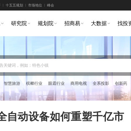
研
十五五规划
市场地位
峰会
讯
研究院
规划院
招商易
大数据
找投
告关键词，例如：特色小镇
智慧旅游
槟榔行业
眼霜行业
商用电视
全系投影
创新药
：全自动设备如何重塑千亿市