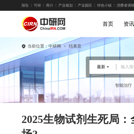
报告
可研
商计
产业规划
产业园区
特色小镇
消费者调
首页
资
当前位置：
中研网
>
结果页
最新
输入报
智能治疗
2025生物试剂生死局