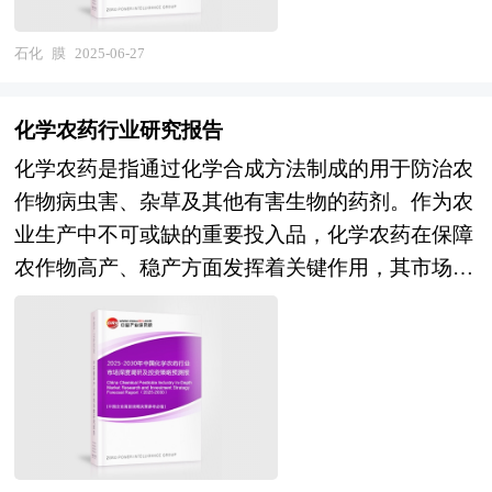
告持续提供高价值服务，是企业了解各行业当前最
料如纳米材料、石墨烯等的研发与应用，提升了膜
确把握行业发展趋势，寻找最佳营销机会与商机，
新发展动向、把握市场机会、做出正确投资和明确
的抗污染、抗氧化、抗压性能，延长使用寿命并提
石化
膜
2025-06-27
具有相当的预见性和权威性，是企业领导人制定发
企业发展方向不可多得的精品资料。 本研究咨询
高效率。膜分离技术在多领域的广泛应用推动了工
展战略、风险评估和投资决策的重要参考。 本研
报告由中研普华咨询公司领衔撰写，在大量周密的
艺改进创新，如渗透蒸发技术可提效降耗，有望取
究咨询报告由中研普华咨询公司领衔撰写，在大量
化学农药行业研究报告
市场调研基础上，主要依据了国家统计局、国家商
代传统热蒸发技术。随着人工智能和物联网技术的
周密的市场调研基础上，主要依据了国家统计局、
化学农药是指通过化学合成方法制成的用于防治农
务部、国家发改委、国务院发展研究中心、中国沥
发展，膜设备及生产线的智能化、自动化程度不断
国家商务部、国家发改委、国家经济信息中心、国
作物病虫害、杂草及其他有害生物的药剂。作为农
青行业协会、中研普华产业研究院、全国及海外多
提高，降低了人工成本，提高了生产效率。 新能
务院发展研究中心、全国商业信息中心、中国经济
业生产中不可或缺的重要投入品，化学农药在保障
种相关报刊杂志以及专业研究机构公布和提供的大
源汽车、储能电池产业的快速发展，使锂电池隔膜
景气监测中心提供的最新行业运行数据为基础，验
农作物高产、稳产方面发挥着关键作用，其市场发
量资料，对中国国家 “十四五”经济和社会运行和成
的质量性能要求提高、需求扩大，氢燃料电池领域
证于与我们建立联系的全国科研机构、行业协会组
展与农业经济、生态环境以及国家政策等诸多因素
果进行分析、产业链上下游行业发展状况、行业供
质子交换膜的产业化加速。膜技术在污水处理、废
织的权威统计资料。我们对短纤维材料行业进行了
紧密相连。 近年来，中国化学农药行业在市场需
需形势、进出口等进行了深入研究，并重点分析了
气处理等方面的应用更广泛深入，尤其在工业废水
长期追踪，结合我们对短纤维材料相关企业的调查
求的推动下保持着一定的发展态势。然而，随着国
中国沥青行业发展状况和特点，以及“十四五”中国
深度处理回用、污水厂提标改造中作用重大，助力
研究，对我国短纤维材料行业发展现状与前景、市
家对环境保护和可持续发展的重视，相关政策不断
沥青行业将面临的挑战、行业的区域发展状况与竞
实现碳达峰、碳中和目标。 近年来，中国相继出
场竞争格局与形势、赢利水平与企业发展、投资策
调整，化学农药行业面临着新的机遇与挑战。一方
争格局。报告还对“十四五”全球及中国沥青行业发
台了多项政策支持、鼓励膜产业发展。例如，2024
略与风险预警、发展趋势与规划建议等进行深入研
面，“双碳”战略的提出促使农药行业向绿色化转
展动向和趋势作了详细分析和预测，并对沥青行业
年7月，中共中央发布《关于进一步全面深化改革
究，并重点分析了短纤维材料行业的前景与风险。