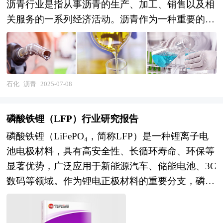
沥青行业是指从事沥青的生产、加工、销售以及相
关服务的一系列经济活动。沥青作为一种重要的道
路建筑材料，广泛应用于公路、城市道路、机场跑
道、停车场等基础设施的建设与维护，同时也用于
防水、防腐、绝缘等工业领域。其性能直接影响到
道路的使用寿命、行车安全与舒适性，是保障国家
石化
沥青
2025-07-08
基础设施建设和交通运输顺畅的关键材料。 未来
30年的经济社会发展将历经两个阶段：第一个阶
磷酸铁锂（LFP）行业研究报告
段，到2035年基本实现社会主义现代化；第二个阶
磷酸铁锂（LiFePO₄，简称LFP）是一种锂离子电
段，到本世纪中叶把我国建成富强民主文明和谐美
池电极材料，具有高安全性、长循环寿命、环保等
丽的社会主义现代化强国。作为迈进新时代的第一
显著优势，广泛应用于新能源汽车、储能电池、3C
个五年规划，“十四五”规划将开启未来30年经济社
数码等领域。作为锂电正极材料的重要分支，磷酸
会发展的新征程。“十四五”规划是迈进新时代的第
铁锂凭借其稳定的化学结构和安全性，成为目前真
一个五年规划，是未来30年中国经济发展的新起
正称得上安全的锂离子电池材料。近年来，随着新
点。本次十九届五中全会上，不同于以往五年规划