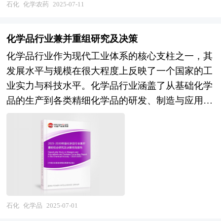
型，企业需要不断完善化学农药的工艺流程，加强
石化
化学农药
2025-07-11
进行了趋向研判，是沥青经营企业，科研、投资机
推进中国式现代化的决定》，指出完善推动新一代
报告揭示了短纤维材料市场潜在需求与潜在机会，
污染防治工作；另一方面，生物农药技术的逐步发
构等单位准确了解目前沥青行业发展动态，把握企
信息技术、新能源、新材料等战略性产业发展的政
为战略投资者选择恰当的投资时机和公司领导层做
展也在一定程度上对化学农药市场形成了替代效
业定位和发展方向不可多得的精品研究报告。
策和治理体系。 从水处理市场地域分布看，工业
化学品行业兼并重组研究及决策
战略规划提供准确的市场情报信息及科学的决策依
应。尽管如此，由于生物农药技术尚未完全成熟，
发达地区及大城市密集地区对膜的需求巨大，京津
化学品行业作为现代工业体系的核心支柱之一，其
据，同时对银行信贷部门也具有极大的参考价值。
化学农药在未来几年仍将在农药市场中占据主导地
沪、浙江、江苏、广东和山东的水处理产业规模处
发展水平与规模在很大程度上反映了一个国家的工
位。 本研究咨询报告由中研普华咨询公司领衔撰
于前列，规划中的市政工程已经被当地的大型膜企
业实力与科技水平。化学品行业涵盖了从基础化学
写，在大量周密的市场调研基础上，主要依据了国
业占领先发优势。由于膜技术在工业领域应用的定
品的生产到各类精细化学品的研发、制造与应用，
家统计局、国家商务部、国家发改委、国家经济信
制化和专业化程度较高，实力较强的大型膜技术应
广泛服务于国民经济的各个领域，包括农业、制造
息中心、国务院发展研究中心、国家海关总署、全
用企业更多地专注于规模化、工艺单一、可复制性
业、医药、电子、建筑等，是支撑现代社会发展不
国商业信息中心、中国经济景气监测中心、中国行
强的市政、工业园区水处理领域应用；而小型膜技
可或缺的重要产业。 企业并购包括兼并与收购。
业研究网、国内外相关报刊杂志的基础信息、化学
术应用企业面对这种复杂的工业废水废液资源化项
公司兼并是指经由转移公司所有权的形式，一家或
农药行业研究单位等公布和提供的大量资料以及对
目又力不能及，只能参与一些简单的单体设备处理
多家公司的全部资产与责任不需经过清算都转移为
行业内企业调研访察所获得的大量第一手数据，对
项目。 本研究咨询报告由中研普华咨询公司领衔
另一公司所有，而接受全部资产与责任的另一公司
我国化学农药市场的发展状况、供需状况、竞争格
撰写，在大量周密的市场调研基础上，主要依据国
仍然完全以自身名义继续运行。公司收购则是指一
石化
化学品
2025-07-01
局、赢利水平、发展趋势等进行了分析。报告重点
家统计局、商务部、国家发改委、国家经济信息中
家公司经由收购另一公司的股票或股份等方式，取