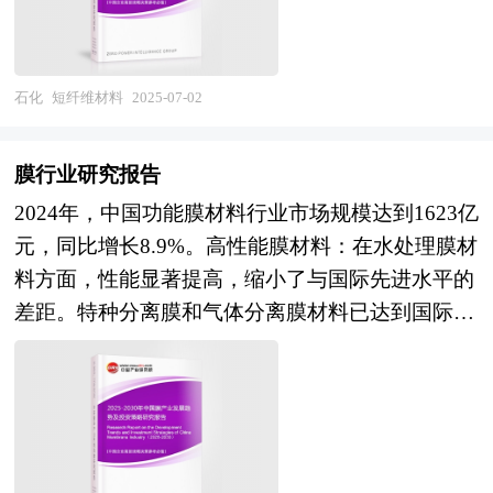
务院发展研究中心、国家海关总署、全国商业信息
目标和沥青发展方向提供有建设性的建议，为沥青
续增长。未来，随着智能制造和循环经济的推进，
中心、中国经济景气监测中心、中国行业研究网、
行业发展提供准确的市场分析内容和研究成果。
短纤维材料将向功能化、绿色化方向发展，同时在
全国及海外相关报刊杂志的基础信息以及磷酸铁锂
中研普华通过对沥青行业长期跟踪监测，分析沥青
3D打印、柔性电子等创新应用中展现出更大潜
石化
短纤维材料
2025-07-02
行业研究单位等公布和提供的大量资料。报告对我
行业需求、供给、经营特性、获取能力、产业链和
力。 中研普华的整份研究报告向您详尽描述您所
国磷酸铁锂行业的供需状况、发展现状、子行业发
价值链等多方面的内容，整合行业、市场、企业、
处的行业形势，为您提供详尽的内容。中研普华在
展变化等进行了分析，重点分析了国内外磷酸铁锂
膜行业研究报告
用户等多层面数据和信息资源，为客户提供深度的
其多年的行业研究经验基础上建立起了完善的产业
行业的发展现状、如何面对行业的发展挑战、行业
沥青行业研究报告，以专业的研究方法帮助客户深
2024年，中国功能膜材料行业市场规模达到1623亿
研究体系，一整套的产业研究方法一直在业内处于
的发展建议、行业竞争力，以及行业的投资分析和
入的了解沥青行业，发现投资价值和投资机会，规
元，同比增长8.9%。高性能膜材料：在水处理膜材
领先地位，是目前国内覆盖面最全面、研究最为深
趋势预测等等。报告还综合了磷酸铁锂行业的整体
避经营风险，提高管理和运营能力。沥青行业报告
料方面，性能显著提高，缩小了与国际先进水平的
入、数据资源最为强大的行业研究报告系列。报告
发展动态，对行业在产品方面提供了参考建议和具
是从事沥青行业投资之前，对沥青行业各种相关因
差距。特种分离膜和气体分离膜材料已达到国际先
充分体现了中研普华所特有的与国际接轨的咨询背
体解决办法。报告对于磷酸铁锂产品生产企业、经
素进行具体调查、研究、分析，评估项目可行性、
进水平。 理论研究：我国科学家将“图灵理论”引入
景和专家智力资源的优势，以客户需求为导向，以
销商、行业管理部门以及拟进入该行业的投资者具
效果效益程度，提出建设性意见建议对策等，是沥
聚酰胺分离膜形成过程的机理阐释，提出利用单体
行业为主线，全面整合行业、市场、企业等多层面
有重要的参考价值，对于研究我国磷酸铁锂行业发
青行业投资决策者和主管机关审批的研究性报告。
扩散行为精准调控脱盐纳微结构的新路径。 应用
信息源。依据权威数据和科学的分析体系，在研究
展规律、提高企业的运营效率、促进企业的发展壮
以阐述对沥青行业的理论认识为主要内容，重在沥
拓展：膜技术在海水淡化、工业废水处理、市政自
领域上突出全方位特色，着重从行业发展的方向、
大有学术和实践的双重意义。
青行业本质及规律性认识的研究。沥青行业研究报
来水提质改造等领域发挥着重要作用。 高性能材
格局和政策环境，帮助客户评估行业投资价值，准