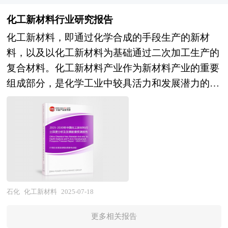
分析了化学农药前十大企业的研发、产销、战略、
心、国务院发展研究中心、工信部、中国行业研究
得该另一公司的控制权或管理权。企业在并购及资
经营状况等。报告还对化学农药市场风险进行了预
化工新材料行业研究报告
网、全国及海外多种相关报纸杂志的基础信息等公
产重组活动中会涉及到诸多专业问题，比如并购目
测，为化学农药生产厂家、流通企业以及零售商提
化工新材料，即通过化学合成的手段生产的新材
布和提供的大量资料和数据，客观、多角度地对中
标公司的选定，目标公司资产估值，并购重组方式
供了新的投资机会和可借鉴的操作模式，对欲在化
料，以及以化工新材料为基础通过二次加工生产的
国ADC芯片市场进行了分析研究。报告在总结中国
的选择、融资方式的选择，并购成本的控制，并购
学农药行业从事资本运作的经济实体等单位准确了
复合材料。化工新材料产业作为新材料产业的重要
ADC芯片发展历程的基础上，结合新时期的各方面
的法律问题等等，面对这些问题，企业内部因缺乏
解目前中国化学农药行业发展动态，把握企业定位
组成部分，是化学工业中较具活力和发展潜力的新
因素，对中国ADC芯片的发展趋势给予了细致和审
专业人才往往难以正确处理，因而必须委托专业的
和发展方向有重要参考价值。
领域，代表着未来化学工业的发展方向，为新材料
慎的预测论证。报告资料详实，图表丰富，既有深
顾问机构协助。 本报告由中研普华咨询公司领衔
产业未来发展提供了有效的参考。 化工新材料涉
入的分析，又有直观的比较，为ADC芯片企业在激
撰写，在大量周密的市场调研基础上，主要依据了
及有机氟、有机硅、节能、环保、电子化学品、油
烈的市场竞争中洞察先机，能准确及时的针对自身
国家统计局、国家海关总署、国家发改委、国家商
墨等多个新材料领域，是指目前发展的和正在发展
环境调整经营策略。
务部、化学品行业相关协会、中国行业研究网等国
之中具有传统化工材料不具备的优异性能或某种特
家部门、行业协会、国内外相关报刊杂志发表公布
殊功能的新型化工材料。与传统材料相比，化工新
的基础信息以及专业研究机构公布和提供的大量资
材料具有质量轻、性能优异、功能性强、技术含量
石化
化工新材料
2025-07-18
料，对我国化学品行业的发展状况、竞争情况、发
高、附加值高等特点。 从产品类别而言，化工新
展趋势、行业技术等背景进行了分析，并重点分析
更多相关报告
材料包括三类：一是新领域的高端化工产品，二是
了我国化学品行业兼并重组机会，以及中国化学品