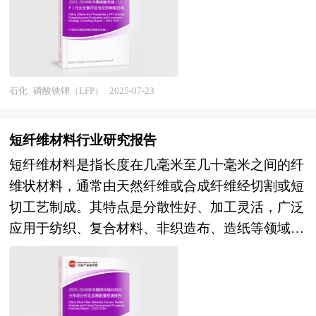
能源汽车产业的快速发展和储能市场的兴起，磷酸
建议单独的提出与审议，“十四五”规划的建议与
铁锂行业迎来了新的发展机遇。 当前，中国磷酸
2035年远景目标的建议一并被提出，足见“十四
铁锂行业正处于快速发展阶段，市场集中度较高，
五”规划不仅是过往五年规划的延续，还将进一步
湖南裕能、德方纳米等领先企业占据大部分市场份
擘画未来15年乃至30年经济发展的新蓝图。 五年
额。随着技术的进步和市场需求的增长，磷酸铁锂
规划是国家对经济社会发展的顶层设计，也是一种
石化
磷酸铁锂（LFP）
2025-07-23
的产量和需求量持续攀升。随着新能源汽车市场的
纲领性文件。目前中国也是世界上编制五年规划
持续增长和储能需求的不断扩大，磷酸铁锂的需求
（计划）最多的国家。“十四五”时期是我国经济社
短纤维材料行业研究报告
有望进一步增加。同时，技术的进步将进一步提升
会发展的重要历史性窗口期，是全面完成小康社会
短纤维材料是指长度在几毫米至几十毫米之间的纤
磷酸铁锂的性能和应用范围。例如，固态电池技术
建设战略目标，向全面实现社会主义现代化迈进承
维状材料，通常由天然纤维或合成纤维经切割或短
的发展有望为磷酸铁锂带来新的应用场景。此外，
上启下的关键时期，做好“十四五”规划编制工作意
切工艺制成。其特点是分散性好、加工灵活，广泛
随着全球对可持续发展的重视，磷酸铁锂的环保优
义重大、影响深远。中研普华产业研究院在对“十
应用于纺织、复合材料、非织造布、造纸等领域。
势将使其在国际市场上的竞争力不断增强。 本研
四五”以来社会经济发展形势和政策带动的发展成
随着全球环保意识增强和材料技术升级，短纤维材
究咨询报告由中研普华咨询公司领衔撰写，在大量
果作进一步研究，对“十四五”时期沥青行业发展的
料行业正迎来新的发展机遇。一方面，可降解短纤
周密的市场调研基础上，主要依据了国家统计局、
问题和难题做深入分析，并从2020年开始全面跟进
维因环保属性受到市场青睐；另一方面，高性能短
国家商务部、国家发改委、国家经济信息中心、国
相关规划的制定和研究工作，为沥青行业规划指导
纤维在汽车轻量化、电子封装等新兴领域的需求持