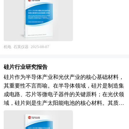
英仪器研究报告对石英仪器行业研究的内容和方法
化的方向发展。在技术层面，新型材料的研发和应
进行全面的阐述和论证，对研究过程中所获取的石
用将推动锂电池性能的进一步提升。例如，固态电
英仪器资料进行全面系统的整理和分析，通过图
池以其高能量密度和安全性，有望在未来几年内实
表、统计结果及文献资料，或以纵向的发展过程，
现商业化应用。在市场格局方面，随着全球化的加
或横向类别分析提出论点、分析论据，进行论证。
速，锂电池行业的国际竞争将更加激烈。中国企业
石英仪器报告绝对如实地反映客观情况，叙述、说
需要不断提升自身的技术水平和创新能力，积极拓
机电
石英仪器
2025-08-07
明、推断、引用均恰如其分。文字、用词应力求准
展国际市场，提升国际竞争力。同时，随着人工智
确。研究报告的文字也简单、明了、通顺、流畅，
能、大数据等新兴技术的应用，锂电池管理系统将
硅片行业研究报告
既明白如话，又把研究的效果准确地、科学地表达
更加智能化，能够实现对电池状态的 本研究咨询
硅片作为半导体产业和光伏产业的核心基础材料，
出来。石英仪器研究报告以行业为研究对象，并基
报告由中研普华咨询公司领衔撰写，在大量周密的
其重要性不言而喻。在半导体领域，硅片是制造集
于行业的现状，行业经济运行数据，行业供需现
市场调研基础上，主要依据了国家统计局、国家商
成电路、芯片等微电子器件的关键原料；在光伏领
状，行业竞争格局，重点企业经营分析，行业产业
务部、国家发改委、国家经济信息中心、国务院发
域，硅片则是生产太阳能电池的核心材料。其质量
链分析，市场集中度等现实指标，分析预测行业的
展研究中心、国家海关总署、全国商业信息中心、
和性能直接决定了半导体器件和光伏电池的效率、
发展前景和投资价值。通过最深入的数据挖掘，对
中国经济景气监测中心、中国行业研究网、全国及
稳定性和使用寿命。随着全球数字化转型的加速以
行业进行严谨分析，从多个角度去评估企业市场地
海外相关报刊杂志的基础信息以及锂电池行业研究
及对清洁能源的需求不断增长，硅片行业在推动信