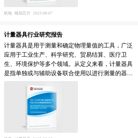
供应链安全，以适应不断变化的市场需求和政策环
纵向的发展过程，或横向类别分析提出论点、分析
优化设计，进一步提高发电机组的能源转换效率，
境。 本研究咨询报告由中研普华咨询公司领衔撰
论据，进行论证。报告如实地反映客观情况，一切
机电
模拟芯片
2025-08-07
降低运营成本。绿色化则是行业可持续发展的必然
写，在大量周密的市场调研基础上，主要依据了国
叙述、说明、推断、引用恰如其分，文字、用词表
要求，随着可再生能源技术的不断成熟，太阳能、
家统计局、国家商务部、国家发改委、国家经济信
达准确，概念表述科学化。报告对行业相关各种因
风能、生物质能等清洁能源发电机组将得到更广泛
计量器具行业研究报告
息中心、国务院发展研究中心、国家海关总署、全
素进行具体调查、研究、分析，洞察行业今后的发
的应用，减少对传统化石能源的依赖，降低环境污
计量器具是用于测量和确定物理量值的工具，广泛
国商业信息中心、中国经济景气监测中心、中国行
展方向、行业竞争格局的演变趋势以及技术标准、
染。未来，中国发电机组行业有望在技术创新、产
应用于工业生产、科学研究、贸易结算、医疗卫
业研究网、全国及海外相关报刊杂志的基础信息以
市场规模、潜在问题与行业发展的症结所在，评估
品升级、市场拓展等方面取得突破，实现高质量发
生、环境保护等多个领域。从定义来看，计量器具
及硅片行业研究单位等公布和提供的大量资料。报
行业投资价值、效果效益程度，提出建设性意见建
展，为全球发电机组行业的发展贡献更多的中国智
是指单独或与辅助设备联合使用以进行测量的器
告对我国硅片行业的供需状况、发展现状、子行业
议，为行业投资决策者和企业经营者提供参考依
慧和中国方案。 本研究咨询报告由中研普华咨询
具，包括量具、量仪、计量装置等。这些器具的准
发展变化等进行了分析，重点分析了国内外硅片行
据。 本研究咨询报告由中研普华咨询公司领衔撰
公司领衔撰写，在大量周密的市场调研基础上，主
确性、可靠性和稳定性直接影响到测量结果的可信
业的发展现状、如何面对行业的发展挑战、行业的
写，在大量周密的市场调研基础上，主要依据了国
要依据了国家统计局、国家商务部、国家发改委、
度，进而对产品质量、科学研究的准确性以及贸易
发展建议、行业竞争力，以及行业的投资分析和趋
家统计局、国家商务部、国家发改委、国家经济信
国家经济信息中心、国务院发展研究中心、国家海
的公平性等产生重要影响。计量器具不仅是现代工
势预测等等。报告还综合了硅片行业的整体发展动
息中心、国务院发展研究中心、国家海关总署、全
关总署、全国商业信息中心、中国经济景气监测中
业生产中不可或缺的组成部分，也是保障社会经济
态，对行业在产品方面提供了参考建议和具体解决
国商业信息中心、中国经济景气监测中心、中国行
心、中国行业研究网、全国及海外相关报刊杂志的
秩序和推动科技进步的重要基础。 当前，中国计
办法。报告对于硅片产品生产企业、经销商、行业
业研究网、全国及海外多种相关报纸杂志的基础信
基础信息以及发电机组行业研究单位等公布和提供
量器具行业正处于快速发展与转型升级的阶段。随