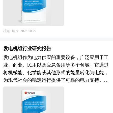
位，准确挖掘企业的成长性，已经为众多企业带来
单位等公布和提供的大量资料。报告对我国锂电池
息技术和能源转型中扮演着至关重要的角色。 当
了最专业的研究和最有价值的咨询服务过程。 本
行业的供需状况、发展现状、子行业发展变化等进
前，中国硅片行业正处于快速发展和转型升级的关
研究咨询报告由中研普华咨询公司领衔撰写，在大
行了分析，重点分析了国内外锂电池行业的发展现
键时期。在半导体硅片领域，国内企业通过不断加
量周密的市场调研基础上，主要依据了国家统计
状、如何面对行业的发展挑战、行业的发展建议、
大研发投入和技术引进，逐步实现了从低附加值的
机电
硅片
2025-08-22
局、国家商务部、国家发改委、国家经济信息中
行业竞争力，以及行业的投资分析和趋势预测等
中低端产品向高附加值的高端产品的突破，部分企
心、国务院发展研究中心、国家海关总署、全国商
等。报告还综合了锂电池行业的整体发展动态，对
业已在12英寸硅片等高端产品领域取得了显著进
业信息中心、中国经济景气监测中心、中国行业研
发电机组行业研究报告
行业在产品方面提供了参考建议和具体解决办法。
展。在光伏硅片领域，中国更是全球最大的生产和
究网以及国内外多种相关报刊杂志媒体提供的最新
报告对于锂电池产品生产企业、经销商、行业管理
发电机组作为电力供应的重要设备，广泛应用于工
出口国，凭借先进的生产工艺和成本控制优势，在
研究资料。本报告对国内外石英仪器行业的发展状
部门以及拟进入该行业的投资者具有重要的参考价
业、商业、民用以及应急备用等多个领域。它通过
全球市场中占据了主导地位。然而，行业也面临着
况进行了深入透彻地分析，对我国行业市场情况、
值，对于研究我国锂电池行业发展规律、提高企业
将机械能、化学能或其他形式的能量转化为电能，
诸多挑战，如高端半导体硅片仍依赖进口、原材料
技术现状、供需形势作了详尽研究，重点分析了国
的运营效率、促进企业的发展壮大有学术和实践的
为现代社会的稳定运行提供了可靠的电力支持。发
供应受限以及市场竞争加剧等问题。 展望2025-
内外重点企业、行业发展趋势以及行业投资情况，
双重意义。
电机组不仅在常规电力系统中发挥着重要作用，还
2030年，中国硅片行业将呈现多维度的发展趋势。
报告还对石英仪器下游行业的发展进行了探讨，是
在偏远地区、临时工程以及应对突发灾害时的应急
一方面，随着5G通信、人工智能、物联网等新兴
石英仪器及相关企业、投资部门、研究机构准确了
供电中扮演着不可或缺的角色。 当前，中国发电
技术的快速发展，半导体硅片的需求将持续增长，
解目前中国市场发展动态，把握石英仪器行业发展
机组行业正处于转型升级的关键时期。随着经济的