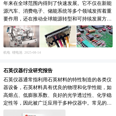
年来在全球范围内得到了快速发展。它不仅在新能
源汽车、消费电子、储能系统等多个领域发挥着重
要作用，还在推动全球能源转型和可持续发展方面
具有不可替代的地位。随着技术的不断进步和市场
需求的持续增长，锂电池行业正经历着前所未有的
发展机遇。 当前，中国锂电池行业正处于技术创
新和市场拓展的关键时期。一方面，随着技术的进
机电
锂电池
2025-08-14
步，锂电池的性能不断提升，特别是在能量密度、
安全性和成本控制方面取得了显著进展。例如，锂
石英仪器行业研究报告
离子电池凭借其高能量密度和长循环寿命，已成为
石英仪器通常指利用石英材料的特性制造的各类仪
当前市场的主流选择。另一方面，市场需求的多样
器设备，石英材料具有优良的物理和化学性能，如
化和高端化趋势促使企业不断提升产品质量和服务
高熔点、低膨胀系数、良好的光学透过性、化学稳
水平。随着新能源汽车和储能市场的快速发展，锂
定性等，因此被广泛应用于多种仪器中。常见的石
电池的需求持续增长，推动了行业的快速扩张。未
英仪器包括石英温度计、石英晶体传感器等。 石
来，锂电池行业将朝着更加智能化、绿色化和高效