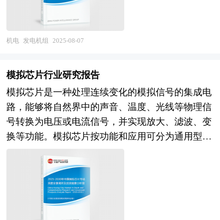
特别是在高端芯片制造领域，对大尺寸、高纯度、
方向，为企业经营决策提供重要参考的依据。
快速发展和电力需求的持续增长，发电机组的市场
高精度硅片的需求将更为迫切。这将促使国内企业
规模不断扩大，技术水平显著提升。从传统的柴油
进一步加大技术创新力度，提升产品品质和生产效
发电机组到如今的燃气发电机组、太阳能发电机组
机电
发电机组
2025-08-07
率，以满足国内半导体产业快速发展的需求。另一
以及混合能源发电机组，发电机组的种类和形式日
方面，在光伏领域，随着全球对清洁能源的重视程
益丰富，能够满足不同场景下的多样化电力需求。
度不断提高，光伏市场规模将持续扩大，硅片作为
模拟芯片行业研究报告
同时，随着环保政策的日益严格和技术的不断进
光伏产业链的上游核心环节，也将迎来更大的发展
模拟芯片是一种处理连续变化的模拟信号的集成电
步，发电机组行业也在朝着高效、节能、环保的方
机遇。同时，随着技术的不断进步，硅片的生产成
路，能够将自然界中的声音、温度、光线等物理信
向发展。然而，行业也面临着一些挑战，如高端发
本将进一步降低，转换效率将进一步提高，推动光
号转换为电压或电流信号，并实现放大、滤波、变
电机组依赖进口、自主研发能力不足、市场竞争激
伏产业向平价上网和大规模应用迈进。此外，随着
换等功能。模拟芯片按功能和应用可分为通用型和
烈等问题，这些问题在一定程度上制约了行业的进
全球半导体产业格局的调整和贸易环境的变化，硅
专用型两大类，通用型以电源管理和信号链为核
一步发展。 展望未来，中国发电机组行业将呈现
片行业的供应链安全和自主可控将成为未来发展的
心，专用型则针对特定领域定制。 模拟芯片研究
智能化、高效化、绿色化的发展趋势。智能化技术
重要考量因素。总体而言，中国硅片行业在未来几
报告对行业研究的内容和方法进行全面的阐述和论
将与发电机组深度融合，实现设备的自动化运行、
年内将继续保持快速增长，市场规模有望进一步扩
证，对研究过程中所获取的资料进行全面系统的整
远程监控和故障诊断，提高发电效率和可靠性。高
大，行业的发展将更加注重技术创新、产业升级和
理和分析，通过图表、统计结果及文献资料，或以
效化将成为行业发展的核心目标，通过技术创新和