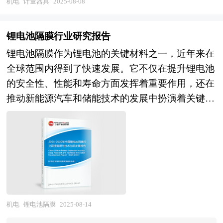
管理部门以及拟进入该行业的投资者具有重要的参
机电
计量器具
2025-08-08
息等公布和提供的大量资料和数据，客观、多角度
的大量资料。报告对我国发电机组行业的供需状
着国内制造业的不断升级，对高精度、高可靠性计
考价值，对于研究我国硅片行业发展规律、提高企
地对中国模拟芯片市场进行了分析研究。报告在总
况、发展现状、子行业发展变化等进行了分析，重
量器具的需求日益增加。从传统的机械式计量器具
业的运营效率、促进企业的发展壮大有学术和实践
结中国模拟芯片行业发展历程的基础上，结合新时
锂电池隔膜行业研究报告
点分析了国内外发电机组行业的发展现状、如何面
到现代的电子式、智能化计量器具，技术的进步推
的双重意义。
期的各方面因素，对中国模拟芯片行业的发展趋势
锂电池隔膜作为锂电池的关键材料之一，近年来在
对行业的发展挑战、行业的发展建议、行业竞争
动了行业的变革。例如，在工业自动化生产中，高
给予了细致和审慎的预测论证。报告资料详实，图
全球范围内得到了快速发展。它不仅在提升锂电池
力，以及行业的投资分析和趋势预测等等。报告还
精度的电子天平、智能压力传感器、激光测距仪等
表丰富，既有深入的分析，又有直观的比较，为模
的安全性、性能和寿命方面发挥着重要作用，还在
综合了发电机组行业的整体发展动态，对行业在产
计量器具的应用，极大地提高了生产效率和产品质
拟芯片企业在激烈的市场竞争中洞察先机，能准确
推动新能源汽车和储能技术的发展中扮演着关键角
品方面提供了参考建议和具体解决办法。报告对于
量。同时，随着国家对计量监管的加强，计量器具
及时的针对自身环境调整经营策略。
色。随着全球对清洁能源和高效储能需求的增加，
发电机组产品生产企业、经销商、行业管理部门以
的校准和检定需求也在不断增长，这为计量器具行
锂电池隔膜行业正经历着前所未有的发展机遇。
及拟进入该行业的投资者具有重要的参考价值，对
业带来了新的发展机遇。 展望未来，2025-2030年
当前，中国锂电池隔膜行业正处于技术创新和市场
于研究我国发电机组行业发展规律、提高企业的运
中国计量器具行业将朝着智能化、高精度化、多功
拓展的关键时期。一方面，随着技术的进步，锂电
营效率、促进企业的发展壮大有学术和实践的双重
能化和绿色环保化的方向发展。随着物联网、大数
池隔膜的性能不断提升。例如，通过改进生产工艺
意义。
据、人工智能等新兴技术的广泛应用，计量器具将
和材料配方，隔膜的厚度均匀性、孔隙率和透气性
具备更强的智能化功能，能够实现自动校准、远程
等关键指标得到了显著优化，从而提高了锂电池的
机电
锂电池隔膜
2025-08-14
监控和数据分析。高精度计量器具的需求将持续增
充放电效率和安全性。另一方面，市场需求的多样