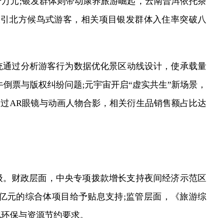
万元;银发群体则带动康养旅游崛起，云南普洱依托茶
吸引北方候鸟式游客，相关项目银发群体入住率突破八
统通过分析游客行为数据优化景区动线设计，使承载量
倒票与版权纠纷问题;元宇宙开启“虚实共生”新场景，
通过AR眼镜与动画人物合影，相关衍生品销售额占比达
级。财政层面，中央专项拨款增长支持夜间经济示范区
亿元的综合体项目给予贴息支持;监管层面，《旅游综
化环保与资源节约要求。