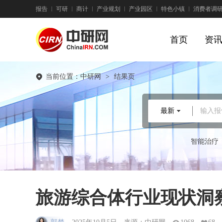
报告
可研
商计
产业规划
产业园区
特色小镇
消费者调
首页
资
当前位置：
中研网
>
结果页
最新
输入报
智能治疗
旅游综合体行业现状洞