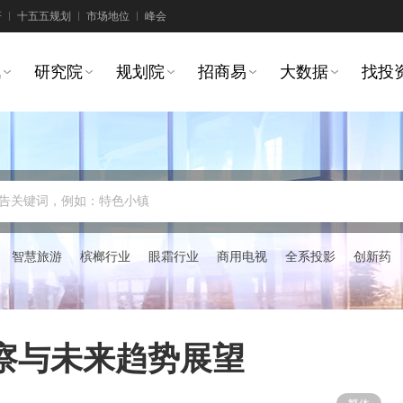
研
十五五规划
市场地位
峰会
讯
研究院
规划院
招商易
大数据
找投
告关键词，例如：特色小镇
智慧旅游
槟榔行业
眼霜行业
商用电视
全系投影
创新药
察与未来趋势展望