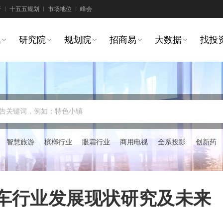
研
十五五规划
市场地位
峰会
讯
研究院
规划院
招商易
大数据
找投
告关键词，例如：特色小镇
智慧旅游
槟榔行业
眼霜行业
商用电视
全系投影
创新药
汽车行业发展现状研究及未来