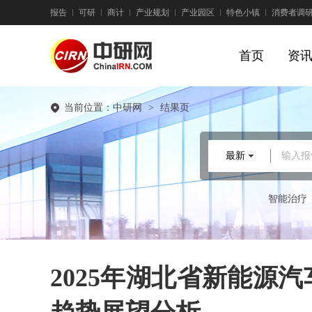
报告
可研
商计
产业规划
产业园区
特色小镇
消费者调
首页
资
当前位置：
中研网
>
结果页
最新
输入报
智能治疗
2025年湖北省新能源