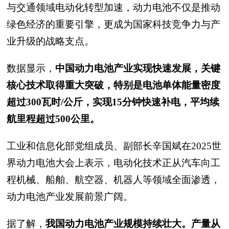
与交通领域电动化转型加速，动力电池不仅是推动
绿色经济的重要引擎，更成为国家科技竞争力与产
业升级的战略支点。
数据显示，
中国动力电池产业实现快速发展，关键
核心技术取得重大突破，特别是电池单体能量密度
超过300瓦时/公斤，实现15分钟快速补电，平均续
航里程超过500公里。
工业和信息化部党组成员、副部长辛国斌在2025世
界动力电池大会上表示，电动化技术正从汽车向工
程机械、船舶、航空器、机器人等领域全面渗透，
动力电池产业发展前景广阔。
据了解，
我国动力电池产业规模持续壮大。产量从