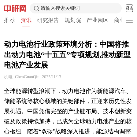
请输入搜索关键词
推荐
资讯
研究报告
规划院
产业园区
商业计划
动力电池行业政策环境分析：中国将推
出动力电池“十五五”专项规划,推动新型
电池产业发展
机电
ChenGuanQiu
2025/11/13
全球能源转型浪潮下，动力电池作为新能源汽车、
储能系统等核心领域的关键部件，正迎来历史性发
展机遇。中国凭借完整的产业链布局、技术创新突
破及政策持续加持，已成为全球动力电池产业的核
心枢纽。随着“双碳”战略深入推进，能源结构调整