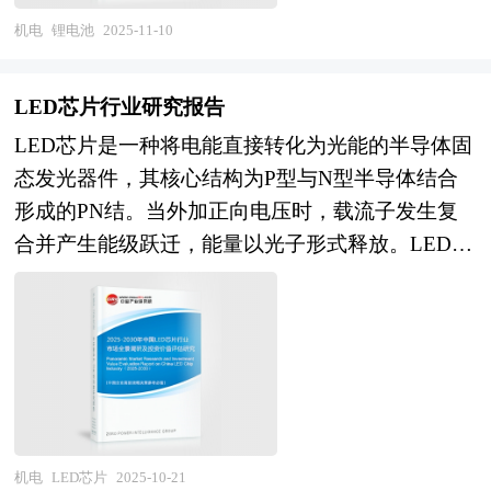
研基础上，主要依据了国家统计局、国家商务部、
了探讨，是光电装备及相关企业、投资部门、研究
下一代技术从实验室走向产业化，AI辅助制造与数
机电
锂电池
2025-11-10
国家发改委、国家经济信息中心、国务院发展研究
机构准确了解目前中国市场发展动态，把握光电装
字孪生技术深度渗透工艺优化，但核心材料自主可
中心、国家海关总署、全国商业信息中心、中国经
备行业发展方向，为企业经营决策提供重要参考的
控、极端工况稳定性与国际法规适配等瓶颈仍需突
济景气监测中心、中国行业研究网、全国及海外相
LED芯片行业研究报告
依据。
破；市场端，动力电池需求从增量爆发转向存量优
关报刊杂志的基础信息以及温控阀行业研究单位等
LED芯片是一种将电能直接转化为光能的半导体固
化，储能场景成为第二增长曲线，但产能过剩隐
公布和提供的大量资料。报告对我国温控阀行业的
态发光器件，其核心结构为P型与N型半导体结合
忧、同质化竞争与国际贸易壁垒加剧结构性分化。
供需状况、发展现状、子行业发展变化等进行了分
形成的PN结。当外加正向电压时，载流子发生复
区域布局呈现"劳动密集型环节梯度转移、动力电
析，重点分析了国内外温控阀行业的发展现状、如
合并产生能级跃迁，能量以光子形式释放。LED芯
池向汽车城集聚、资源型城市向上游延伸"三大演
何面对行业的发展挑战、行业的发展建议、行业竞
片具有出光效率高、体积小、寿命长、响应快、驱
进趋势，产业组织加速从散点布局向集群协同升
争力，以及行业的投资分析和趋势预测等等。报告
动电压低及色彩纯度高等特性，是半导体照明及显
级。 未来五年，政府战略管理将从"输血式补
还综合了温控阀行业的整体发展动态，对行业在产
示技术的核心元件。 LED芯片行业研究报告中的
贴"向"造血式赋能"系统性转变，区域发展战略深
品方面提供了参考建议和具体解决办法。报告对于
LED芯片行业数据分析以权威的国家统计数据为基
度体现"因地制宜、错位协同、应用牵引"的融合逻
温控阀产品生产企业、经销商、行业管理部门以及
础，采用宏观和微观相结合的分析方式，利用科学
辑。政策工具层面，财政支持重心从产能建设向上
拟进入该行业的投资者具有重要的参考价值，对于
的统计分析方法，在描述行业概貌的同时，对LED
游资源保障、技术研发与回收网络倾斜，差别化电
研究我国温控阀行业发展规律、提高企业的运营效
芯片行业进行细化分析，重点企业状况等。报告中
机电
LED芯片
2025-10-21
价、税收优惠与绿色金融组合拳引导资源向优质产