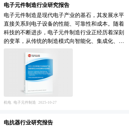
外套、高筒防水登山靴、防水裤等服装配件也极为
片行业的供需状况、发展现状、子行业发展变化等
电子元件制造行业研究报告
性，有了这张“蓝图”，区域才能在有规划有计划的
重要。此外，生存工具如火种、多功能刀具、紧急
进行了分析，重点分析了国内外LED芯片行业的发
电子元件制造是现代电子产业的基石，其发展水平
基础上进行更好的区域建设。特定区域内某个产业
医疗包，以及通讯设备如卫星电话、GPS定位仪等
展现状、如何面对行业的发展挑战、行业的发展建
直接关系到电子设备的性能、可靠性和成本。随着
的快速健康发展有赖于当地政府以前瞻性的眼光拟
也是保障探险者安全的关键装备。在极地科考方
议、行业竞争力，以及行业的投资分析和趋势预测
科技的不断进步，电子元件制造行业正经历着深刻
定科学合理的发展规划，特别是一些战略性新兴产
面，除了上述装备外，还需要专业的科研设备，如
等等。报告还综合了LED芯片行业的整体发展动
的变革，从传统的制造模式向智能化、集成化、绿
业更需要地方政府制定切实可行的扶持和培育规
冰川雷达、气象监测仪、海洋观测设备等，这些设
态，对行业在产品方面提供了参考建议和具体解决
色化方向转变。这一转变不仅推动了电子元件制造
划。通过区域产业规划来确定地方经济发展的产业
备对于获取极地地区的科学数据至关重要。随着技
办法。报告对于LED芯片产品生产企业、经销商、
技术的创新，也为整个电子产业的发展提供了新的
支撑体系，为招商工作确定方向和框架。我们针对
术的不断进步，极地装备的性能将不断提升，如采
行业管理部门以及拟进入该行业的投资者具有重要
动力。 当前，电子元件制造行业正处于一个关键
各大城市、区县镇等区域的产业发展规划，将围
用新型材料制造的保暖服装和防水设备，将更加轻
的参考价值，对于研究我国LED芯片行业发展规
的发展阶段。一方面，随着5G通信、人工智能、
绕“产业分析→产业定位→产业规划→产业实施”这
便、耐用且环保。同时，智能化设备的应用也将更
律、提高企业的运营效率、促进企业的发展壮大有
物联网等新兴技术的兴起，对电子元件的性能和功
条主线来展开。各地由于资源禀赋不同，发展相关
加广泛，如智能穿戴设备可以实时监测探险者的生
学术和实践的双重意义。
能提出了更高的要求。高性能、低功耗、小型化、
产业的条件也就不同，只有准确的理解区域内产业
理数据，帮助及时发现潜在的健康问题。此外，随
集成化成为电子元件制造的主要发展方向。另一方
发展基础和潜力，才能编制出符合当地实际的产业
机电
电子元件制造
2025-10-27
着全球对环境保护的重视，极地装备的环保性能也
面，全球化的市场竞争和环保要求的提高，也促使
发展规划。中研普华拥有完善的调研访谈方案，能
将受到更多关注，如使用可再生能源的设备和可降
电子元件制造企业不断提升自身的竞争力和可持续
够快速全面的根据当地实际条件提取编制规划所需
解材料的装备将逐渐普及。 本研究咨询报告由中
电抗器行业研究报告
发展能力。企业需要在技术创新、质量管理、成本