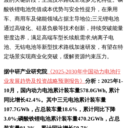
酸铁锂电池凭借成本优势与安全性提升，在乘用
车、商用车及储能领域占据主导地位;三元锂电池
通过高镍化、硅基负极等技术创新，持续突破能量
密度边界，满足高端车型长续航需求;钠离子电
池、无钴电池等新型技术路线加速研发，有望在特
定场景实现商业化突破，缓解资源约束压力。
据中研产业研究院
《2025-2030年中国动力电池行
业发展趋势及投资战略预测报告》
分析：
2025年1-
10月，国内动力电池累计装车量578.0GWh, 累计
同比增长42.4%。其中三元电池累计装车量
107.7GWh，占总装车量18.6%，累计同比下降
3.0%;磷酸铁锂电池累计装车量470.2GWh，占总