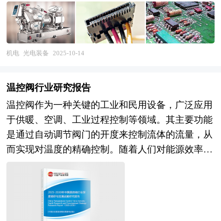
过深度融合光学、电子学、材料科学等多学科技
术，广泛应用于通信、军事、医疗、工业检测及科
研教育等领域。 光电装备研究报告对光电装备行
业研究的内容和方法进行全面的阐述和论证，对研
机电
光电装备
2025-10-14
究过程中所获取的光电装备资料进行全面系统的整
理和分析，通过图表、统计结果及文献资料，或以
温控阀行业研究报告
纵向的发展过程，或横向类别分析提出论点、分析
温控阀作为一种关键的工业和民用设备，广泛应用
论据，进行论证。光电装备报告绝对如实地反映客
于供暖、空调、工业过程控制等领域。其主要功能
观情况，叙述、说明、推断、引用均恰如其分。文
是通过自动调节阀门的开度来控制流体的流量，从
字、用词应力求准确。研究报告的文字也简单、明
而实现对温度的精确控制。随着人们对能源效率和
了、通顺、流畅，既明白如话，又把研究的效果准
舒适度要求的不断提高，温控阀在现代建筑和工业
确地、科学地表达出来。光电装备研究报告以行业
系统中的重要性愈发凸显。 目前，中国温控阀行
为研究对象，并基于行业的现状，行业经济运行数
业正处于快速发展阶段。一方面，随着国内建筑市
据，行业供需现状，行业竞争格局，重点企业经营
场的不断扩大和工业自动化水平的提高，温控阀的
分析，行业产业链分析，市场集中度等现实指标，