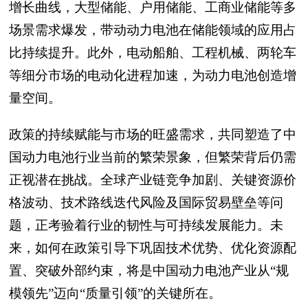
增长曲线，大型储能、户用储能、工商业储能等多
场景需求爆发，带动动力电池在储能领域的应用占
比持续提升。此外，电动船舶、工程机械、两轮车
等细分市场的电动化进程加速，为动力电池创造增
量空间。
政策的持续赋能与市场的旺盛需求，共同塑造了中
国动力电池行业当前的繁荣景象，但繁荣背后仍需
正视潜在挑战。全球产业链竞争加剧、关键资源价
格波动、技术路线迭代风险及国际贸易壁垒等问
题，正考验着行业的韧性与可持续发展能力。未
来，如何在政策引导下巩固技术优势、优化资源配
置、突破外部约束，将是中国动力电池产业从“规
模领先”迈向“质量引领”的关键所在。