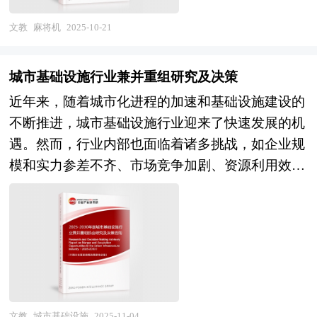
推断、引用恰如其分，文字、用词表达准确，概念
部、国家发改委、国家经济信息中心、国务院发展
表述科学化。报告对行业相关各种因素进行具体调
研究中心、国家海关总署、全国商业信息中心、中
文教
麻将机
2025-10-21
查、研究、分析，洞察行业今后的发展方向、行业
国经济景气监测中心、中国行业研究网、全国及海
竞争格局的演变趋势以及技术标准、市场规模、潜
外多种相关报刊杂志的基础信息以及专业研究单位
城市基础设施行业兼并重组研究及决策
在问题与行业发展的症结所在，评估行业投资价
等公布和提供的大量资料，结合中研普华公司对岩
近年来，随着城市化进程的加速和基础设施建设的
值、效果效益程度，提出建设性意见建议，为行业
土工程相关企业和科研单位等的实地调查，对国内
不断推进，城市基础设施行业迎来了快速发展的机
投资决策者和企业经营者提供参考依据。 本研究
外岩土工程行业的供给与需求状况、相关行业的发
遇。然而，行业内部也面临着诸多挑战，如企业规
咨询报告由中研普华咨询公司领衔撰写，在大量周
展状况、市场消费变化等进行了分析。重点研究了
模和实力参差不齐、市场竞争加剧、资源利用效率
密的市场调研基础上，主要依据了国家统计局、国
主要岩土工程品牌的发展状况，以及未来中国岩土
低下等。兼并重组作为一种重要的战略手段，为城
家商务部、国家发改委、国家经济信息中心、国务
工程行业将面临的机遇以及企业的应对策略。报告
市基础设施企业提供了整合资源、提升竞争力和适
院发展研究中心、国家海关总署、全国商业信息中
还分析了岩土工程市场的竞争格局，行业的发展动
应市场变化的机会。 当前，城市基础设施行业兼
心、中国经济景气监测中心、中国行业研究网、全
向，并对行业相关政策进行了介绍和政策趋向研
并重组呈现出以下特点：一方面，兼并重组能够实
国及海外多种相关报纸杂志的基础信息等公布和提
判，是岩土工程生产企业、科研单位、零售企业等
现规模经济效应，通过整合资源和优化配置，降低
供的大量资料和数据，客观、多角度地对中国麻将
单位准确了解目前岩土工程行业发展动态，把握企
生产成本，提高运营效率。另一方面，兼并重组有
机市场进行了分析研究。报告在总结中国麻将机行
业定位和发展方向不可多得的精品。
助于优化行业结构，提高市场集中度，形成一批具
文教
城市基础设施
2025-11-04