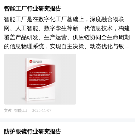
响，部分制造业产能面临对外转移压力，同时也在
一公司的控制权或管理权。企业在并购及资产重组
智能工厂行业研究报告
一定程度上促使中国加快产业升级和内需市场的开
活动中会涉及到诸多专业问题，比如并购目标公司
智能工厂是在数字化工厂基础上，深度融合物联
拓。展望未来，地缘经济格局将继续深刻影响中国
的选定，目标公司资产估值，并购重组方式的选
网、人工智能、数字孪生等新一代信息技术，构建
产业布局。一方面，中国需加强与周边国家和新兴
择、融资方式的选择，并购成本的控制，并购的法
覆盖产品研发、生产运营、供应链协同全生命周期
经济体的经济合作，构建更加多元化的贸易和投资
律问题等等，面对这些问题，企业内部因缺乏专业
的信息物理系统，实现自主决策、动态优化与敏捷
网络，降低对传统发达市场的依赖。另一方面，中
人才往往难以正确处理，因而必须委托专业的顾问
响应的先进制造范式。当前，中国智能工厂建设已
国应进一步推动产业升级，提高在全球产业链中的
机构协助。 本报告由中研普华咨询公司领衔撰
从概念导入期进入规模化推广阶段，政策端"中国
地位，特别是在高端制造业、数字经济、绿色产业
写，在大量周密的市场调研基础上，主要依据了国
制造2025"与"两化融合"战略持续深化，推动离散
等领域，增强自身在全球地缘经济格局中的竞争
家统计局、国家海关总署、国家发改委、国家商务
型与流程型制造龙头企业率先完成产线级数字化改
力。同时，中国还需关注地缘政治冲突带来的风
部、城市基础设施行业相关协会、中国行业研究网
造；技术端5G专网、边缘计算与工业视觉识别在
险，如能源供应安全、粮食安全等，通过加强科技
等国家部门、行业协会、国内外相关报刊杂志发表
特定场景实现商业闭环，但工业软件自主化、核心
创新和战略储备，提升应对地缘经济挑战的能力。
公布的基础信息以及专业研究机构公布和提供的大
设备互联互通标准统一及跨系统数据治理仍是制约
文教
智能工厂
2025-11-07
本研究咨询报告由中研普华咨询公司领衔撰写，在
量资料，对我国城市基础设施行业的发展状况、竞
成效释放的瓶颈；产业端呈现显著的梯度差异，汽
大量周密的市场调研基础上，主要依据了国家统计
争情况、发展趋势、行业技术等背景进行了分析，
车、电子等资金技术密集行业向全流程智能化跃
局、国家商务部、国家发改委、国家经济信息中
防护眼镜行业研究报告
并重点分析了我国城市基础设施行业兼并重组机