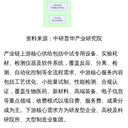
资料来源：中研普华产业研究院
产业链上游核心供给包括中试专用设备、实验耗
材、检测仪器及软件系统，覆盖反应、分离、检
测、自动化控制等全流程需求。中游核心服务内容
包括工艺优化、小批量试制、性能检测、合规认
证，覆盖生物医药、新材料、高端装备、电子信息
等重点领域，收费模式以项目费、服务费、成果分
成为主。下游核心需求方为研发型企业、高校及科
研院所、大型制造业集团。