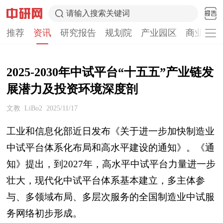
请输入搜索关键词
推荐
资讯
研究报告
规划院
产业园区
商业计划
2025-2030年中试平台“十五五”产业链发
展潜力及投资环境深度剖
文教
LiBo2
2025/11/17
工业和信息化部近日发布《关于进一步加快制造业
中试平台体系化布局和高水平建设的通知》。《通
知》提出，到2027年，高水平中试平台力量进一步
壮大，现代化中试平台体系基本建立，多主体参
与、多领域布局、多层次服务的全国制造业中试服
务网络初步形成。