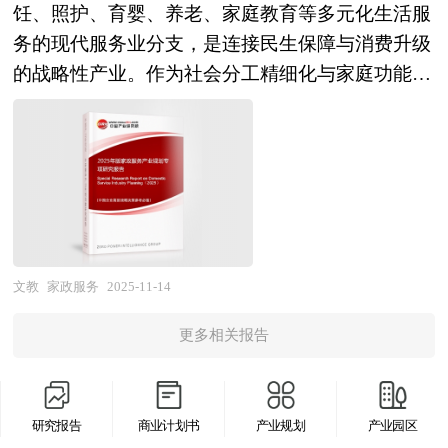
析；寻找与推荐策略投资者，就交易结构和交易方
造，腰部企业推进数字化车间改造，小微企业通过
饪、照护、育婴、养老、家庭教育等多元化生活服
与行业相关的数据、政策法规目录、主要企业信息
案设计提供专业意见；协助准备信息备忘录和投资
轻量化SaaS工具实现管理数字化，分层分类推进格
务的现代服务业分支，是连接民生保障与消费升级
及行业的大事记等，为投资者和业界人士提供了一
意向书，就投资者的选择和接洽策略提供专业意
局清晰。 展望"十五五"时期，智能工厂将不再是少
的战略性产业。作为社会分工精细化与家庭功能社
幅生动的行业全景图。 本研究咨询报告由中研普
见；协调并管理投资者的财务，税务和法律尽职调
数龙头企业的专利，而成为制造业高质量发展的基
会化的产物，家政服务通过专业化、社会化的供给
华咨询公司领衔撰写，在大量周密的市场调研基础
查；协助卖方回复投资者尽职调查过程中提出的问
础设施。具备核心技术自主化突破能力、跨行业解
模式，将标准化服务流程与个性化家庭需求精准匹
上，主要依据了国家统计局、国家商务部、国家发
题和要求；协助分析公司的整体价值并制定定价策
决方案集成能力与生态化平台运营能力的企业，将
配，构建起覆盖"一老一小"等重点人群的全周期家
改委、国家经济信息中心、国务院发展研究中心、
略，协助设定卖方与潜在投资者谈判的策略；参与
在万亿级智能制造市场中占据价值链高地；专注细
庭支持体系。在人口老龄化加速、家庭结构小型化
国家海关总署、全国商业信息中心、中国经济景气
卖方与潜在投资者的谈判并提供现场技术支持；对
分行业工艺机理研究、积累独特数据资产与模型算
与居民生活品质要求提升的三重驱动下，家政服务
监测中心、中国行业研究网、全国及海外相关报刊
最终法律协议中的商业条款提出审阅意见；协助进
法的专精特新企业，将在产业链生态中形成不可替
已从传统的劳务中介模式，演进为融合专业技能培
杂志的基础信息以及防护眼镜行业研究单位等公布
行税务分析、项目管理、融资文件准备。 2、中研
代价值；前瞻性布局下一代工业AI、可信数据空间
训、数字化平台运营、健康管理和家庭教育规划于
文教
家政服务
2025-11-14
和提供的大量资料。报告对我国防护眼镜行业的供
普华作为买方顾问提供的服务内容： 财务及税务
与自主机器人系统的创新主体，将在未来制造范式
一体的复合型服务生态，其本质是推动家庭生活服
需状况、发展现状、子行业发展变化等进行了分
尽职调查、目标公司价值分析和定价策略制定；协
竞争中掌握先发优势。本报告系统剖析政策工具
更多相关报告
务从粗放式满足向精细化、高品质供给跃迁的民生
析，重点分析了国内外防护眼镜行业的发展现状、
助政府沟通和审批、谈判支持和审阅投资文件，确
箱、技术成熟度曲线、商业模式分野与资本整合逻
基础设施。 产业规划一般包括产业发展现状、产
如何面对行业的发展挑战、行业的发展建议、行业
定并购条件；协助买方筹集、获得、使用必要的资
辑，为产业投资者、地方园区及战略决策者提供前
业特征分析、产业发展目标和发展定位、产业发展
竞争力，以及行业的投资分析和趋势预测等等。报
金、提出具体的收购建议；审阅当地评估师对于目
瞻性决策框架，共促中国制造业在全球产业重构中
研究报告
商业计划书
产业规划
产业园区
重点方向、产业空间引导和产业发展政策等。随着
告还综合了防护眼镜行业的整体发展动态，对行业