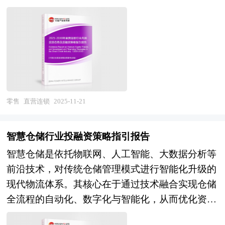
中小企业在合规成本与技术投入压力下加速分化。
进行了分析，重点分析了国内外白酒营销行业的发
过单一资本直接投资或控股多个零售网点，构建起
技术层面，物联网、大数据、人工智能等技术实现
展现状、如何面对行业的发展挑战、行业的发展建
资本统一、管理集中的运营体系，不涉及加盟店运
药品温度、湿度、位置、状态的全程可视化监控，
议、行业竞争力，以及行业的投资分析和趋势预测
营，具有典型的垄断商业资本特征。 直营连锁的
主动温控集装箱、相变蓄冷材料、温敏标签等装备
等等。报告还综合了白酒营销行业的整体发展动
优势显著：通过集中采购与统一配送，可降低原材
迭代提速，但跨系统数据互通、全程无断链履约及
态，对行业在产品方面提供了参考建议和具体解决
料与物流成本；凭借庞大的销售网络，能快速响应
应急保障能力仍是行业共性的能力短板。监管层
办法。报告对于白酒营销产品生产企业、经销商、
市场需求，提升整体盈利能力；标准化管理确保服
面，药品追溯、飞检常态化及准入门槛趋严倒逼企
行业管理部门以及拟进入该行业的投资者具有重要
务质量一致，增强品牌竞争力。其劣势则在于前期
零售
直营连锁
2025-11-21
业构建标准化作业流程，但区域间监管尺度差异、
的参考价值，对于研究我国白酒营销行业发展规
投资规模大、资金占用高，发展速度受限于资本实
设施设备验证标准不统一、专业人才短缺等问题仍
律、提高企业的运营效率、促进企业的发展壮大有
力，且分店经营自主性较低。目前，直营连锁已广
制约着行业规范化进程。整体呈现"需求旺盛、技
智慧仓储行业投融资策略指引报告
学术和实践的双重意义。
泛应用于零售、餐饮、医药、服装等行业，成为企
术迭代快、合规压力大、整合空间大"的典型特
智慧仓储是依托物联网、人工智能、大数据分析等
业拓展市场、强化渠道控制的重要手段。 风险投
征。 未来，行业将沿着三大主轴加速变革。其
前沿技术，对传统仓储管理模式进行智能化升级的
资是在创业企业发展初期投入风险资本，待其发育
一，数字化与智能化深度耦合，区块链不可篡改特
现代物流体系。其核心在于通过技术融合实现仓储
相对成熟后，通过市场退出机制将所投入的资本由
性重塑药品追溯信任机制，AI算法优化调度路径与
全流程的自动化、数字化与智能化，从而优化资源
股权形态转化为资金形态，以收回投资，取得高额
库存布局，数字孪生技术支撑冷链网络韧性仿真，
配置、提升运营效率并降低综合成本。具体而言，
风险收益。全球风险资本市场已进入新一轮快速发