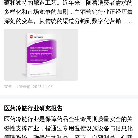
等公布和提供的大量资料。对我国农资电商行业作
律、提高企业的运营效率、促进企业的发展壮大有
蕴和独特的酿造工艺。近年来，随着消费者需求的
增长和资本市场的逐步完善，中国的资本市场在最
了详尽深入的分析，是企业进行市场研究工作时不
学术和实践的双重意义。
多样化和市场竞争的加剧，白酒营销行业正经历着
近几年呈现出强劲的增长态势，投资于中国市场的
可或缺的重要参考资料，同时也可作为金融机构进
深刻的变革。从传统的渠道分销到数字化营销，从
高回报率使中国成为全球资本关注的战略要地。
行信贷分析、证券分析、投资分析等研究工作时的
品牌故事的讲述到沉浸式体验的打造，白酒营销行
本报告由中研普华咨询公司领衔撰写，在大量周密
参考依据。
业不断创新，以适应市场的变化和消费者的需求。
的市场调研基础上，主要依据了国家统计局、国家
目前，白酒营销行业呈现出多元化和创新化的发展
商务部、国家财政部、中国证券监督管理委员会、
态势。一方面，传统的渠道分销模式仍然占据重要
中国风险投资协会、中国风险投资研究院、深圳创
地位，但随着消费升级和市场变化，企业开始探索
业投资同业公会、北京创业投资协会、上海创业投
更加精准和高效的营销策略。例如，通过大数据分
资行业协会、酒店连锁行业相关协会、中国行业研
析实现精准画像和个性化推荐，提升营销效率和消
零售
白酒营销
2025-11-06
究网、国内外相关刊物的基础信息以及各省市相关
费者体验。另一方面，数字化营销成为白酒行业的
统计单位等公布和提供的大量资料。对酒店连锁行
新趋势，社交媒体、短视频平台等新兴渠道被广泛
业风险投资现状、国际化进程与外资进入、融资渠
医药冷链行业研究报告
应用于品牌推广和消费者互动。同时，品牌故事的
道、如何运作风险投资、退出机制及发展趋势等进
医药冷链行业是保障药品全生命周期质量安全的关
讲述和文化营销也成为提升品牌忠诚度和市场竞争
行了系统的分析，并重点分析了酒店连锁行业风险
键性支撑产业，指通过专用温控设施设备与信息化
力的重要手段。随着科技的不断进步，智能化营销
投资的主要现存问题、相应对策以及新形势下面临
管理系统，确保生物制品、疫苗、血液制品、创新