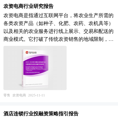
更加精准和高效的营销策略。例如，通过大数据分
农资电商行业研究报告
析实现精准画像和个性化推荐，提升营销效率和消
农资电商是指通过互联网平台，将农业生产所需的
费者体验。另一方面，数字化营销成为白酒行业的
各类农资产品（如种子、化肥、农药、农机具等）
新趋势，社交媒体、短视频平台等新兴渠道被广泛
以及相关的农业服务进行线上展示、交易和配送的
应用于品牌推广和消费者互动。同时，品牌故事的
商业模式。它打破了传统农资销售的地域限制，为
讲述和文化营销也成为提升品牌忠诚度和市场竞争
农户和农资供应商提供了一个便捷、高效、透明的
力的重要手段。随着科技的不断进步，智能化营销
交易环境。农资电商将从单纯卖产品向卖服务转
工具将得到更广泛的应用，通过AI和大数据技术，
变，提供农技咨询、农产品收购、金融服务等一站
企业能够更好地理解市场需求，实现精准营销。同
式解决方案。随着市场规模的扩大，越来越多的企
时，个性化产品和服务将成为市场的重要趋势，企
业将进入农资电商领域，市场竞争将更加激烈。未
业将通过定制化产品和专属服务，满足不同消费者
来竞争将围绕“产品+服务+数据”的综合能力展开。
的需求。此外，文化营销将继续深化，通过挖掘品
农资电商行业研究报告主要分析了农资电商行业的
牌的历史文化内涵，打造沉浸式体验活动，增强消
零售
农资电商
2025-11-11
国内外发展概况、行业的发展环境、市场分析（市
费者对品牌的认同感和忠诚度。 本研究咨询报告
场规模、市场结构、市场特点等）、竞争分析（行
由中研普华咨询公司领衔撰写，在大量周密的市场
酒店连锁行业投融资策略指引报告