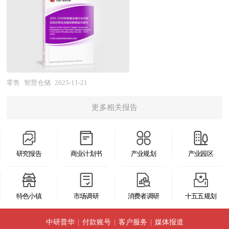
行业从被动响应向主动预警演进。其二，专业化分
智慧仓储通过传感器网络实时采集货物位置、温湿
展的周期。除了成熟投资热点地区外，包括中国和
工与平台化整合并行，第三方冷链物流企业通过异
度、库存量等数据，结合RFID射频识别、自动识
印度、英国等新兴热点地区的风险投资市场发展快
地设仓、多仓联动构建全国性服务网络，独立医学
别技术（如条形码、二维码）实现物品的精准追踪
速升温。中国的风险投资起步于20世纪80年代，在
实验室、CRO机构与冷链服务商形成战略协同，平
与管理；利用AGV自动导引车、自动化立库、智能
市场经济的大潮中，中国的风险投资事业已经有了
台型商业模式推动资源要素跨企业高效配置。其
穿梭车等设备完成货物的自动搬运与存储，减少人
较大的发展。随着中国经济持续稳定地高速增长和
三，绿色化与柔性化成为新标尺，新能源冷藏车、
工干预；借助WMS仓库管理系统整合订单处理、
零售
智慧仓储
2025-11-21
资本市场的逐步完善，中国的资本市场在最近几年
可循环蓄冷单元及低碳冷库技术加速应用，柔性供
库存调度、路径规划等功能，形成数据驱动的决策
呈现出强劲的增长态势，投资于中国市场的高回报
应链体系快速响应创新药临床试验、紧急救援等碎
更多相关报告
支持体系。 作为智慧物流的关键环节，智慧仓储
率使中国成为全球资本关注的战略要地。 本报告
片化、高时效需求，环境友好度与履约弹性成为核
正从单一功能向系统集成演进，与运输、配送等环
由中研普华咨询公司领衔撰写，在大量周密的市场
心竞争力。 本研究咨询报告由中研普华咨询公司
节形成闭环。例如，通过接入5G网络实现设备间
调研基础上，主要依据了国家统计局、国家商务
领衔撰写，在大量周密的市场调研基础上，主要依
研究报告
商业计划书
产业规划
产业园区
高速通信，或与TMS运输管理系统联动规划最优配
部、国家财政部、中国证券监督管理委员会、中国
据了国家统计局、国家商务部、国家发改委、国家
送路径，最终构建起覆盖“仓储-运输-交付”全链条
风险投资协会、中国风险投资研究院、深圳创业投
经济信息中心、国务院发展研究中心、国家海关总
的智能物流网络。这一变革不仅重塑了仓储行业的
资同业公会、北京创业投资协会、上海创业投资行
特色小镇
市场调研
消费者调研
十五五规划
署、全国商业信息中心、中国经济景气监测中心、
竞争格局，也为制造业、零售业等上下游产业提供
业协会、直营连锁行业相关协会、中国行业研究
中国行业研究网、全国及海外相关报刊杂志的基础
了更敏捷、可靠的供应链支撑。 风险投资是在创
中研普华
|
付款账号
|
客户服务
|
媒体报道
网、国内外相关刊物的基础信息以及各省市相关统