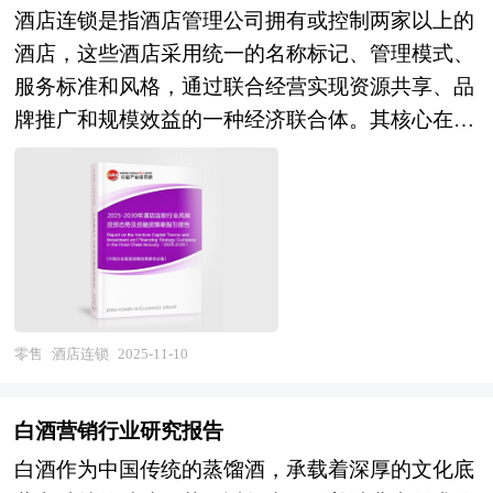
业集中度、竞争格局、竞争组群、竞争因素等）、
调研基础上，主要依据了国家统计局、国家商务
酒店连锁是指酒店管理公司拥有或控制两家以上的
产品价格分析、用户分析、替代品和互补品分析、
部、国家发改委、国家经济信息中心、国务院发展
酒店，这些酒店采用统一的名称标记、管理模式、
行业主导驱动因素、行业渠道分析、行业赢利能
研究中心、国家海关总署、全国商业信息中心、中
服务标准和风格，通过联合经营实现资源共享、品
力、行业成长性、行业偿债能力、行业营运能力、
国经济景气监测中心、中国行业研究网、全国及海
牌推广和规模效益的一种经济联合体。其核心在于
农资电商行业重点企业分析、子行业分析、区域市
外相关报刊杂志的基础信息以及白酒营销行业研究
通过标准化服务和统一管理，为消费者提供一致的
场分析、行业风险分析、行业发展前景预测及相关
单位等公布和提供的大量资料。报告对我国白酒营
住宿体验，同时降低运营成本，提升市场竞争力。
的经营、投资建议等。报告研究框架全面、严谨，
销行业的供需状况、发展现状、子行业发展变化等
风险投资是在创业企业发展初期投入风险资本，待
分析内容客观、公正、系统，真实准确地反映了我
进行了分析，重点分析了国内外白酒营销行业的发
其发育相对成熟后，通过市场退出机制将所投入的
国农资电商行业的市场发展现状和未来发展趋势。
展现状、如何面对行业的发展挑战、行业的发展建
资本由股权形态转化为资金形态，以收回投资，取
本研究咨询报告由中研普华咨询公司领衔撰写，在
议、行业竞争力，以及行业的投资分析和趋势预测
得高额风险收益。全球风险资本市场已进入新一轮
大量周密的市场调研基础上，主要依据了国家统计
等等。报告还综合了白酒营销行业的整体发展动
快速发展的周期。除了成熟投资热点地区外，包括
零售
酒店连锁
2025-11-10
局、国家商务部、国家发改委、国家经济信息中
态，对行业在产品方面提供了参考建议和具体解决
中国和印度、英国等新兴热点地区的风险投资市场
心、国务院发展研究中心、全国商业信息中心、中
办法。报告对于白酒营销产品生产企业、经销商、
发展快速升温。中国的风险投资起步于20世纪80年
国经济景气监测中心、中国行业研究网、全国及海
白酒营销行业研究报告
行业管理部门以及拟进入该行业的投资者具有重要
代，在市场经济的大潮中，中国的风险投资事业已
外多种相关报刊杂志的基础信息以及专业研究单位
的参考价值，对于研究我国白酒营销行业发展规
白酒作为中国传统的蒸馏酒，承载着深厚的文化底
经有了较大的发展。随着中国经济持续稳定地高速