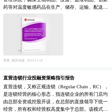
工具将得到更广泛的应用，通过AI和大数据技术，
的机遇与挑战和企业的应对策略等。是风险投资公
药等对温度敏感药品在生产、储存、运输、配送及
企业能够更好地理解市场需求，实现精准营销。同
司、研究机构及酒店连锁行业相关企业准确了解目
使用全过程始终处于规定温度环境的系统性服务体
时，个性化产品和服务将成为市场的重要趋势，企
前酒店连锁行业风险投资业发展动态，把握企业定
系。作为医药物流领域技术门槛最高、监管最严的
业将通过定制化产品和专属服务，满足不同消费者
位和发展方向不可多得的精品。
细分赛道，医药冷链不仅是实现药品价值传递的必
的需求。此外，文化营销将继续深化，通过挖掘品
要条件，更是直接关系到公众用药安全与生命健康
牌的历史文化内涵，打造沉浸式体验活动，增强消
的刚性保障。在医药创新加速与精准医疗兴起的背
费者对品牌的认同感和忠诚度。 本研究咨询报告
景下，医药冷链已从传统的仓储运输服务，演进为
由中研普华咨询公司领衔撰写，在大量周密的市场
集温控技术、数字追溯、合规风控于一体的专业化
零售
医药冷链
2025-11-18
调研基础上，主要依据了国家统计局、国家商务
供应链解决方案，成为现代医药流通体系中不可或
部、国家发改委、国家经济信息中心、国务院发展
缺的战略基础设施。 当前行业正处于快速成长与
研究中心、国家海关总署、全国商业信息中心、中
直营连锁行业投融资策略指引报告
深度调整并存的发展阶段。市场层面，随着创新
国经济景气监测中心、中国行业研究网、全国及海
直营连锁，又称正规连锁（Regular Chain，RC），
药、生物类似药及细胞基因治疗产品密集上市，冷
外相关报刊杂志的基础信息以及白酒营销行业研究
是连锁经营的核心形态，指连锁企业的所有门店均
链需求呈现结构性井喷，但第三方冷链物流企业市
单位等公布和提供的大量资料。报告对我国白酒营
由总部全资或控股开设，在总部的直接领导下统一
场渗透率仍处于低位，行业集中度有待提升，大量
销行业的供需状况、发展现状、子行业发展变化等
经营，所有权和经营权高度集中于总部。该模式通