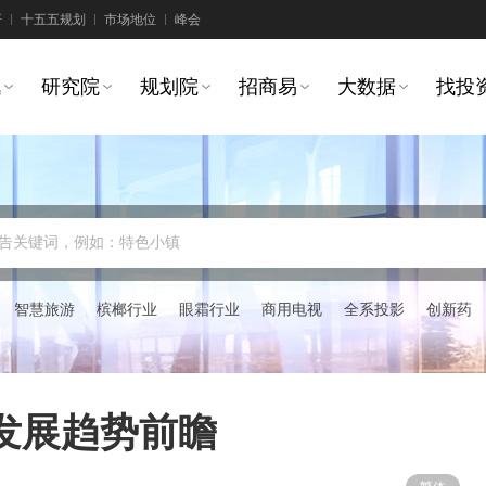
研
十五五规划
市场地位
峰会
讯
研究院
规划院
招商易
大数据
找投
告关键词，例如：特色小镇
智慧旅游
槟榔行业
眼霜行业
商用电视
全系投影
创新药
发展趋势前瞻