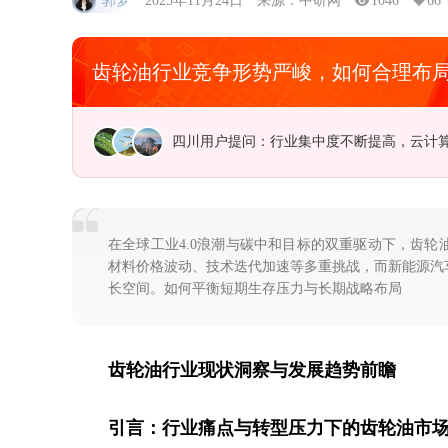
郭梦
2025年11月24日
来源：中研网
1046
66
齿轮油行业竞争形势严峻，如何合理布
河南用户提问：节能环保资金缺乏，企业承
在全球工业4.0浪潮与碳中和目标的双重驱动下，齿
材料价格波动、技术迭代加速等多重挑战，而新能源汽
长空间。如何平衡短期生存压力与长期战略布局
齿轮油行业现状洞察与发展趋势前瞻
引言：行业痛点与转型压力下的齿轮油市