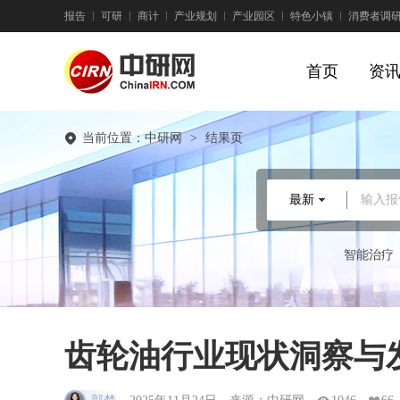
报告
可研
商计
产业规划
产业园区
特色小镇
消费者调
首页
资
当前位置：
中研网
>
结果页
最新
输入报
智能治疗
齿轮油行业现状洞察与