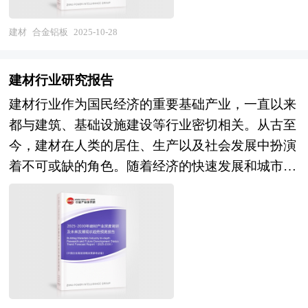
研究了主要户外家具品牌的发展状况，以及未来中
可持续发展的重视，合金铝板行业将迎来更多的发
续发展。 随着国际经济一体化的步伐加快，企业
国户外家具行业将面临的机遇以及企业的应对策
展机遇。同时，技术创新和产业升级也将推动合金
建材
合金铝板
2025-10-28
竞争日趋激烈，企业要在激烈的国际竞争中求得生
略。报告还分析了户外家具市场的竞争格局，行业
铝板行业向更高性能、更环保、更智能的方向发
存与发展，资本扩张无疑十分必要。在快速的资本
的发展动向，并对行业相关政策进行了介绍和政策
展。 合金铝板行业研究报告中的合金铝板行业数
积聚中，企业兼并重组是一条可选择的道路。在国
建材行业研究报告
趋向研判，是户外家具生产企业、科研单位、零售
据分析以权威的国家统计数据为基础，采用宏观和
际化的企业兼并重组趋势下，如何借企业兼并重组
建材行业作为国民经济的重要基础产业，一直以来
企业等单位准确了解目前户外家具行业发展动态，
微观相结合的分析方式，利用科学的统计分析方
的东风，打造我国企业的航空母舰显得尤为重要。
都与建筑、基础设施建设等行业密切相关。从古至
把握企业定位和发展方向不可多得的精品。
法，在描述行业概貌的同时，对合金铝板行业进行
企业兼并重组对我国企业明晰产权，完善企业的治
今，建材在人类的居住、生产以及社会发展中扮演
细化分析，重点企业状况等。报告中主要运用图表
理结构及建立现代企业制度也意义重大。 并购重
着不可或缺的角色。随着经济的快速发展和城市化
及表格方式，直观地阐明了行业的经济类型构成、
组是结构调整、提高行业整体素质的重要手段，尤
进程的加速，建材行业也在不断演变和升级，以满
规模构成、经营效益比较、供需状况等，是企业了
其在产业发展到规模竞争的当下。从并购涉及的行
足日益增长的市场需求和更高的环保标准。 目
解合金铝板行业市场状况必不可少的助手。在形式
业来看，新兴行业的加入凸显当前的经济转型轨
前，中国建材行业正处于转型升级的关键时期。一
上，报告以丰富的数据和图表为主，突出文章的可
迹。随着新兴行业对传统行业的渗透、新兴行业在
方面，传统的建材产品如水泥、玻璃、陶瓷等面临
读性和可视性，避免套话和空话。报告附加了与行
经济结构中所占的比重越来越大，新兴产业将逐步
着产能过剩、环境污染等问题，需要通过技术创新
业相关的数据、政策法规目录、主要企业信息及行
取代煤炭、钢铁、水泥、化工这些传统行业，成为
和产业结构调整来提升竞争力和可持续发展能力。
业的大事记等，为投资者和业界人士提供了一幅生
经济发展的主要驱动力量。 中研普华发布《2025-