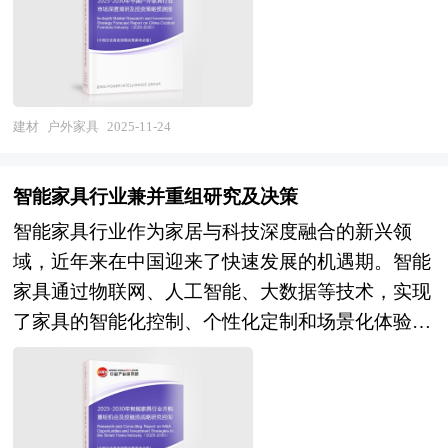
烯（HDPE）等抗紫外线、防水防锈的材质，确保
资本市场的逐步完善，中国的资本市场在最近几年
家具在日晒、雨淋、温差等极端环境下长期使用而
呈现出强劲的增长态势，投资于中国市场的高回报
不变形、开裂或褪色；结构设计上，则通过模块化
率使中国成为全球资本关注的战略要地。 本报告
组合、可折叠收纳、轻量化设计等创新形式，兼顾
由中研普华咨询公司领衔撰写，在大量周密的市场
空间利用率与移动便捷性，例如可伸缩的户外餐
调研基础上，主要依据了国家统计局、国家商务
建材
户外家具
2025-11-24
桌、可堆叠的塑料椅、可折叠的躺椅等，适应不同
部、国家财政部、中国证券监督管理委员会、中国
场景的动态需求。 户外家具行业研究报告旨在从
风险投资协会、中国风险投资研究院、深圳创业投
智能家具行业兼并重组研究及决策
国家经济和产业发展的战略入手，分析户外家具未
资同业公会、北京创业投资协会、上海创业投资行
智能家具行业作为家居与科技深度融合的新兴领
来的政策走向和监管体制的发展趋势，挖掘户外家
业协会、智能浴缸行业相关协会、中国行业研究
域，近年来在中国迎来了快速发展的机遇期。智能
具行业的市场潜力，基于重点细分市场领域的深度
网、国内外相关刊物的基础信息以及各省市相关统
家具通过物联网、人工智能、大数据等技术，实现
研究，提供对产业规模、产业结构、区域结构、市
计单位等公布和提供的大量资料。对智能浴缸行业
了家具的智能化控制、个性化定制和场景化体验，
场竞争、产业盈利水平等多个角度市场变化的生动
风险投资现状、国际化进程与外资进入、融资渠
为消费者提供了更加便捷、舒适和高效的生活方
描绘，清晰发展方向。预测未来户外家具业务的市
道、如何运作风险投资、退出机制及发展趋势等进
式。随着科技的不断进步和消费者需求的日益多样
场前景，以帮助客户拨开政策迷雾，寻找户外家具
行了系统的分析，并重点分析了智能浴缸行业风险
化，智能家具行业正朝着全屋智能、个性化服务、
行业的投资商机。报告在大量的分析、预测的基础
投资的主要现存问题、相应对策以及新形势下面临
绿色环保等方向发展。 当前，智能家具行业正处