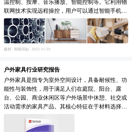
温控制、按摩、音乐播放、智能控制等。它利用物
联网技术实现远程操控，用户可以通过智能手机应
用调整浴缸的各项设置，包括水温、水流强度以及
音乐选择等。智能浴缸多用于豪华私人住宅和高级
酒店，缸体通常由亚克力材料制作，配备单速水
泵、空气传动控制器以及可调节喷头等。 风险投
建材
智能浴缸
2025-11-10
资是在创业企业发展初期投入风险资本，待其发育
相对成熟后，通过市场退出机制将所投入的资本由
户外家具行业研究报告
股权形态转化为资金形态，以收回投资，取得高额
户外家具是指专为室外空间设计，具备耐候性、功
风险收益。全球风险资本市场已进入新一轮快速发
能性与装饰性，用于满足人们在庭院、阳台、露
展的周期。除了成熟投资热点地区外，包括中国和
台、公园、商业休闲区等户外场景中休憩、社交或
印度、英国等新兴热点地区的风险投资市场发展快
活动需求的家具产品。其核心特征在于材料选择与
速升温。中国的风险投资起步于20世纪80年代，在
结构设计的双重优化：材料方面，多采用防腐木、
市场经济的大潮中，中国的风险投资事业已经有了
铝合金、不锈钢、藤编（如PE仿藤）、高密度聚乙
较大的发展。随着中国经济持续稳定地高速增长和