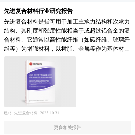
重要方向，随着“一带一路”倡议的推进，中国建材
及拟进入该行业的投资者具有重要的参考价值，对
能力、内墙涂料行业重点企业分析、子行业分析、
企业将加快海外布局，提升国际市场份额。 本研
先进复合材料行业研究报告
于研究我国合金铝板行业发展规律、提高企业的运
区域市场分析、行业风险分析、行业发展前景预测
究咨询报告由中研普华咨询公司领衔撰写，在大量
先进复合材料是指可用于加工主承力结构和次承力
营效率、促进企业的发展壮大有学术和实践的双重
及相关的经营、投资建议等。报告研究框架全面、
周密的市场调研基础上，主要依据了国家统计局、
结构、其刚度和强度性能相当于或超过铝合金的复
意义。
严谨，分析内容客观、公正、系统，真实准确地反
国家商务部、国家发改委、国家经济信息中心、国
合材料。它通常以高性能纤维（如碳纤维、玻璃纤
映了我国内墙涂料行业的市场发展现状和未来发展
务院发展研究中心、国家海关总署、全国商业信息
维等）为增强材料，以树脂、金属等作为基体材
趋势。 本研究咨询报告由中研普华咨询公司领衔
中心、中国经济景气监测中心、中国行业研究网、
料，通过复合工艺形成。这种材料具有质量轻、高
撰写，在大量周密的市场调研基础上，主要依据了
全国及海外相关报刊杂志的基础信息以及建材行业
比强度、比模量、较好的延展性、抗腐蚀、隔热、
国家统计局、国家商务部、国家发改委、国家经济
研究单位等公布和提供的大量资料。报告对我国建
隔音、减震、耐高（低）温等特点，广泛应用于航
信息中心、国务院发展研究中心、全国商业信息中
材行业的供需状况、发展现状、子行业发展变化等
空航天、医学、机械、建筑等行业。 先进复合材
心、中国经济景气监测中心、中国行业研究网、全
进行了分析，重点分析了国内外建材行业的发展现
料研究报告对先进复合材料行业研究的内容和方法
国及海外多种相关报刊杂志的基础信息以及专业研
状、如何面对行业的发展挑战、行业的发展建议、
进行全面的阐述和论证，对研究过程中所获取的先
究单位等公布和提供的大量资料。对我国内墙涂料
行业竞争力，以及行业的投资分析和趋势预测等
进复合材料资料进行全面系统的整理和分析，通过
建材
先进复合材料
2025-10-31
行业作了详尽深入的分析，是企业进行市场研究工
等。报告还综合了建材行业的整体发展动态，对行
图表、统计结果及文献资料，或以纵向的发展过
作时不可或缺的重要参考资料，同时也可作为金融
业在产品方面提供了参考建议和具体解决办法。报
更多相关报告
程，或横向类别分析提出论点、分析论据，进行论
机构进行信贷分析、证券分析、投资分析等研究工