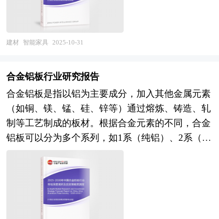
上，研究了户外家具行业今后的发展与投资策略，
的机遇与挑战和企业的应对策略等。是风险投资公
于技术创新和市场拓展的关键时期。物联网技术的
为户外家具企业在激烈的市场竞争中洞察先机，根
司、研究机构及智能浴缸行业相关企业准确了解目
应用使得智能家具能够实现互联互通，形成一个智
据市场需求及时调整经营策略，为战略投资者选择
前智能浴缸行业风险投资业发展动态，把握企业定
能化的家居生态系统。同时，5G 和 AI 技术的融合
建材
智能家具
2025-10-31
恰当的投资时机和公司领导层做战略规划提供了准
位和发展方向不可多得的精品。
为智能家具提供了更高效的数据传输和更强的自主
确的市场情报信息及科学的决策依据。 本研究咨
学习能力。此外，AIGC 技术的发展显著提升了智
询报告由中研普华咨询公司领衔撰写，在大量周密
合金铝板行业研究报告
能家具的语音交互和语义理解能力，进一步优化了
的市场调研基础上，主要依据了国家统计局、国家
合金铝板是指以铝为主要成分，加入其他金属元素
用户体验。展望未来，智能家具行业将继续朝着智
商务部、国家发改委、国家经济信息中心、国务院
（如铜、镁、锰、硅、锌等）通过熔炼、铸造、轧
能化、个性化、绿色化方向发展。全屋智能将成为
发展研究中心、国家海关总署、全国商业信息中
制等工艺制成的板材。根据合金元素的不同，合金
家居领域的重要发展趋势，智能家具将更加注重场
心、中国经济景气监测中心、中国行业研究网、全
铝板可以分为多个系列，如1系（纯铝）、2系（铝
景化体验，通过引入更多传感器和智能算法，实现
国及海外多种相关报刊杂志的基础信息以及专业研
铜合金）、3系（铝锰合金）、5系（铝镁合金）、
更精准的环境感知和自适应调节。同时，定制化和
究单位等公布和提供的大量资料，结合中研普华公
6系（铝镁硅合金）、7系（铝锌合金）等。 合金
个性化服务将成为智能家具行业的重要发展方向，
司对户外家具相关企业和科研单位等的实地调查，
铝板凭借其轻质高强、耐腐蚀、导热导电等优异性
企业将通过大数据分析和人工智能技术，为消费者
对国内外户外家具行业的供给与需求状况、相关行
能，在交通运输、建筑、电子电力等多个领域具有
提供更加精准的个性化服务。此外，随着环保意识
业的发展状况、市场消费变化等进行了分析。重点
广阔的应用前景。随着全球对节能减排、轻量化和
的增强，智能家具行业将更加注重绿色设计和可持