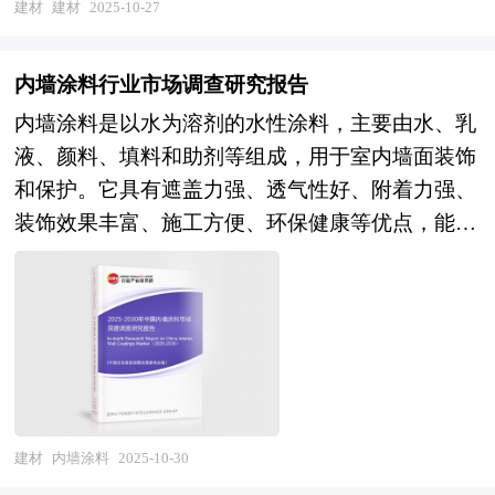
另一方面，新型建材如高性能保温材料、绿色建筑
建材
建材
2025-10-27
动的行业全景图。 本研究咨询报告由中研普华咨
2030年智能家具行业并购重组机会及投融资战略研
材料、智能建筑材料等逐渐兴起，为行业的发展注
询公司领衔撰写，在大量周密的市场调研基础上，
究咨询报告》由资深专家和研究人员通过周密的市
入了新的活力。这些新型建材不仅具有更好的性能
主要依据了国家统计局、国家商务部、国家发改
内墙涂料行业市场调查研究报告
场调研，依据国家统计局、政府部门机构发布的最
和更高的附加值，还符合国家节能减排和可持续发
委、国家经济信息中心、国务院发展研究中心、国
内墙涂料是以水为溶剂的水性涂料，主要由水、乳
新权威数据，并对多位业内资深专家进行深入访谈
展的战略要求。未来几年，建材行业将朝着绿色
家海关总署、全国商业信息中心、中国经济景气监
液、颜料、填料和助剂等组成，用于室内墙面装饰
的基础上，通过相关市场研究的工具、理论和模型
化、智能化、高性能化和国际化方向发展。绿色化
测中心、中国行业研究网、全国及海外相关报刊杂
和保护。它具有遮盖力强、透气性好、附着力强、
撰写而成。本报告主要分析了国内企业并购重组政
是建材行业发展的必然趋势，企业将通过采用环保
志的基础信息以及合金铝板行业研究单位等公布和
装饰效果丰富、施工方便、环保健康等优点，能有
策及规模、上市公司并购重组与操作策略、智能家
生产工艺、开发绿色建材产品等方式，减少对环境
提供的大量资料。报告对我国合金铝板行业的供需
效装饰墙面，防止污染和老化，是现代装修的重要
具行业兼并重组动因、智能家具企业兼并重组风险
的影响。智能化则体现在建材的生产和应用过程
状况、发展现状、子行业发展变化等进行了分析，
材料。 内墙涂料行业研究报告主要分析了内墙涂
及对策建议，最后对智能家具企业海外并购风险及
中，通过物联网、大数据、人工智能等技术，实现
重点分析了国内外合金铝板行业的发展现状、如何
料行业的国内外发展概况、行业的发展环境、市场
策略、融资渠道选择提出相关建议，是企业了解行
建材生产的自动化和智能化管理，提高生产效率和
面对行业的发展挑战、行业的发展建议、行业竞争
分析（市场规模、市场结构、市场特点等）、竞争
业并购重组发展动态，把握市场机会，正确制定企
产品质量。高性能化是建材行业提升竞争力的关
力，以及行业的投资分析和趋势预测等等。报告还
分析（行业集中度、竞争格局、竞争组群、竞争因
业发展战略的必备参考工具，极具参考价值！
键，企业将不断研发和生产更高强度、更高耐久
综合了合金铝板行业的整体发展动态，对行业在产
素等）、产品价格分析、用户分析、替代品和互补
性、更好保温隔热性能的建材产品，以满足高端建
品方面提供了参考建议和具体解决办法。报告对于
品分析、行业主导驱动因素、行业渠道分析、行业
建材
内墙涂料
2025-10-30
筑市场的需求。国际化是中国建材行业拓展市场的
合金铝板产品生产企业、经销商、行业管理部门以
赢利能力、行业成长性、行业偿债能力、行业营运