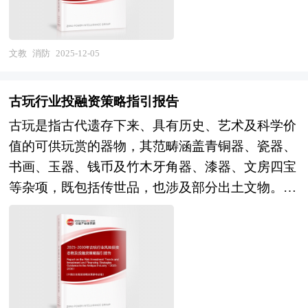
证、杂质谱研究、包材相容性评价等深度技术服
及极端气候事件频发的宏观背景下，消防行业已从
复、人机增强、脑科学科研工具三大赛道的投资逻
理论认识为主要内容，重在研究游泳馆行业本质及
突破15万台套，无人化耕种管收全程作业从试点示
务，数据要素价值释放重塑商业模式。生态化层
传统的被动应急响应，演进为主动风险防控、智能
辑与风险变量，为政府主管部门、产业资本及科技
规律性认识的研究。游泳馆行业研究报告持续提供
范走向常态化运营；沧州澳牧智慧农业云平台等标
面，产学研检协同创新平台聚焦新型检测技术与快
监测预警与高效处置救援相结合的现代化安全体
领军企业制定前瞻性战略布局提供穿透技术周期与
文教
消防
2025-12-05
高价值服务，是企业了解各行业当前最新发展动
杆案例通过物联网传感器网络与AI算法融合，实现
检装备研发，产业互联网模式整合分散的检测需求
系，其发展水平直接关系到社会治理能力现代化与
市场迷雾的专业洞察与可落地的决策支持，助力抢
向、把握市场机会、做出正确投资和明确企业发展
灌溉、施肥、病虫害防治的精准决策，印证了技术
与供给能力，形成"平台+服务+数据"的新型产业组
高质量发展的安全保障。 当前，中国消防行业正
占人机融合时代的全球产业制高点。 本研究咨询
方向不可多得的精品资料。 本研究咨询报告由中
商业化落地的可行路径。政策环境层面，七部门联
古玩行业投融资策略指引报告
织形态。同时，检验标准国际化进程加速，USP、
处于政策法规密集完善与技术装备加速迭代的战略
报告由中研普华咨询公司领衔撰写，在大量周密的
研普华咨询公司领衔撰写，在大量周密的市场调研
合印发《关于加快提升农业科技创新体系整体效能
古玩是指古代遗存下来、具有历史、艺术及科学价
EP等国际公认标准与国内药典的衔接机制日益完
交汇期。监管层面，新修订的《消防法》及配套规
市场调研基础上，主要依据了国家统计局、国家商
基础上，主要依据了国家统计局、国家商务部、国
的实施意见》，建立农业科技领军企业梯度培育
值的可供玩赏的器物，其范畴涵盖青铜器、瓷器、
善，推动检测报告全球互认。 本研究咨询报告由
章全面实施，消防安全责任制进一步明确，消防救
务部、国家发改委、国家经济信息中心、国务院发
家发改委、国家经济信息中心、国务院发展研究中
库，大幅提升企业承担国家科技重大项目的比重，
书画、玉器、钱币及竹木牙角器、漆器、文房四宝
中研普华咨询公司领衔撰写，在大量周密的市场调
援机构与住建部门的监管协同机制持续优化，社会
展研究中心、国家海关总署、全国商业信息中心、
心、国家海关总署、全国商业信息中心、中国经济
产业应用导向明确的项目原则上交由企业牵头，政
等杂项，既包括传世品，也涉及部分出土文物。这
研基础上，主要依据了国家统计局、国家商务部、
单位主体责任强化与第三方消防技术服务监管趋
中国经济景气监测中心、中国行业研究网、全国及
景气监测中心、中国行业研究网、国内外相关报刊
策资源从"普惠支持"转向"精准滴灌"。然而，行业
一概念的形成经历了从“骨董”到“古董”再到“古
国家发改委、国家经济信息中心、国务院发展研究
严，推动行业从"事后处置"转向"事前预防"与"全周
海外相关报刊杂志的基础信息以及脑机接口行业研
杂志的基础信息以及游泳馆专业研究单位等公布和
深层矛盾依然突出：农业数据标准化程度低、跨平
玩”的演变：明代文献《格古要论》中已记载相关
中心、国家海关总署、全国商业信息中心、中国经
期管理"。技术层面，智慧消防建设已上升为国家
究单位等公布和提供的大量资料。报告对我国脑机
提供的大量资料。对我国游泳馆的行业现状、市场
台数据壁垒严重，中小企业面临"不愿转、不敢
鉴别方法，而“古玩”一词在清代乾隆时期正式流
济景气监测中心、中国行业研究网、全国及海外相
战略，物联网、大数据、人工智能等技术深度融入
接口行业的供需状况、发展现状、子行业发展变化
各类经营指标的情况、重点企业状况、区域市场发
转、不会转"的转型困境；核心智能装备与传感器
行，特指兼具文化内涵与赏玩价值的古代器物。
关报刊杂志的基础信息以及医药检测行业研究单位
火灾防控体系，从消防物联网感知层的烟感、温
等进行了分析，重点分析了国内外脑机接口行业的
展情况等内容进行详细的阐述和深入的分析，着重
自主化率偏低，技术成果转化效率与产业需求存在
与“文物”概念相比，古玩更强调其艺术性与可流通
等公布和提供的大量资料。报告对我国医药检测行
感、水压监测，到平台层的消防大数据风险模型分
发展现状、如何面对行业的发展挑战、行业的发展
对游泳馆业务的发展进行详尽深入的分析，并根据
时差；农业科技金融支持体系尚不健全，长周期研