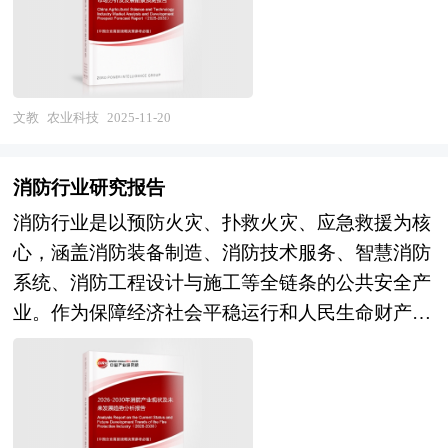
待提升。市场层面，第三方检测机构在政策推动下
商业模式不清晰等深层挑战。 未来，中国脑机接
地策划、定位策划、概念规划、空间规划、总体规
兴、服务"双碳"战略目标的核心支撑。在2025年中
快速崛起，与药企自检、政府监督形成三元互补格
口产业将迎来技术成熟度与市场接受度双重提升的
划、城市设计、建筑设计、景观设计、IP设计、商
央一号文件首次将"农业新质生产力"写入政策纲领
局，但行业整体呈现"小、散、乱"特征，低价竞争
黄金发展期。需求端，全球神经系统疾病患者超30
业模式设计、招商、投资、运营等一系列咨询服
的战略指引下，农业科技已从单点技术突破阶段，
与数据质量风险并存。监管层面，药品注册检验、
亿，人口老龄化加剧阿尔茨海默病、帕金森病等脑
务。 中研普华通过对游泳馆行业长期跟踪监测，
全面迈向技术集群集成、产业链重构与商业模式创
文教
农业科技
2025-11-20
批签发及飞行检查构成刚性约束，"双随机"抽查与
疾病防控压力，康复医疗与认知增强的刚性需求持
分析游泳馆行业需求、供给、经营特性、获取能
新的系统性跃迁期，在构建现代农业产业体系中占
数据造假入刑倒逼企业构建全链条质量追溯体系，
续释放；供给端，国家"十五五"规划预期将脑机接
力、产业链和价值链等多方面的内容，整合行业、
据基础性、引领性与变革性地位。 当前行业呈
但专业人才储备不足、复合能力培养体系缺失等瓶
消防行业研究报告
口列为未来产业重点方向，规模超百亿的产业引导
市场、企业、用户等多层面数据和信息资源，为客
现"技术融合深化、应用场景裂变、政策强力驱
颈制约了行业规范化进程。 未来，行业发展将
消防行业是以预防火灾、扑救火灾、应急救援为核
基金与专项政策将加速技术熟化，长护险与商业健
户提供深度的游泳馆行业研究报告，以专业的研究
动"的三维演进态势。技术层面，北斗卫星导航
沿"数字化、一体化、生态化"三大主轴深度演进。
心，涵盖消防装备制造、消防技术服务、智慧消防
康险对创新疗法的覆盖范围有望突破。到2030年，
方法帮助客户深入的了解游泳馆行业，发现投资价
与"云大物移智链边"技术集群构成智慧农业核心底
数字化层面，AI驱动的检验方法开发与优化将显著
系统、消防工程设计与施工等全链条的公共安全产
中国有望在侵入式脑机接口临床转化、大规模脑机
值和投资机会，规避经营风险，提高管理和运营能
座，天空地海一体化监测系统实现农情数据的精准
缩短验证周期，数字孪生技术支撑实验室能力规划
业。作为保障经济社会平稳运行和人民生命财产安
数据平台建设、人机混合智能标准制定等关键领域
力。游泳馆行业报告是从事游泳馆行业投资之前，
感知；生成式人工智能技术从海量多源数据中提取
与应急调度，区块链不可篡改特性构建多方参与的
全的关键防线，消防行业不仅是现代城市安全治理
形成全球引领性优势，培育出覆盖"芯片—器件—
对游泳馆行业相关各种因素进行具体调查、研究、
实时决策洞察，优化田间试验与精准营养方案；数
可信检测数据生态，行业从"人防"向"技防"根本转
体系的重要组成部分，更是国家安全体系建设中不
系统—应用"的自主可控产业链。本报告将系统解
分析，评估项目可行性、效果效益程度，提出建设
字孪生技术构建农业生产系统的虚拟镜像，通过合
变。一体化层面，检测服务从单一指标测定向"检
可或缺的一环。在"十五五"时期新型城镇化纵深推
构脑机接口产业的技术路线成熟度曲线、临床价值
性意见建议对策等，为游泳馆行业投资决策者和主
成数据模拟实现对复杂场景的预测性管理，显著降
测-诊断-咨询-改进"闭环延伸，为药企提供工艺验
进、产业结构深度调整、新能源设施大规模部署以
评估模型与商业模式创新路径，精准识别医疗康
管机关审批的研究性报告。以阐述对游泳馆行业的
低创新成本与试错风险。应用层面，智能农机装备