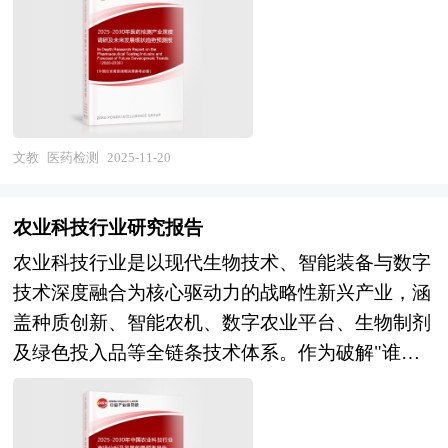
守门员"，其检测结果直接决定产品合规性、临床
电脑操控水平；实时汉语言解码与脑脊接口技术进
依据了国家统计局、国家商务部、国家市场监督管
安全性及企业市场准入资格。在《药品管理法》持
入临床验证，为失语症、脊髓损伤患者点亮康复新
理总局、国家发改委、国家经济信息中心、国务院
续强化、药品追溯体系全面落地及创新药密集上市
可能；非侵入式技术在抑郁症、神经性厌食症等精
发展研究中心、国家海关总署、中国经济景气监测
的背景下，医药检测已从传统的实验室终端检验模
神疾病治疗中展现明确疗效。政策层面，工业和信
中心、中国行业研究网、国内外相关报刊杂志的基
式，加速向"检验方法研究-标准复核-质量控制-数
息化部等七部门明确将脑机接口纳入国家战略性新
础信息以及游泳馆专业研究单位等公布和提供的大
据服务"一体化的智慧检测生态演进，成为构建现
文教
医药检测
2025-11-20
兴产业图谱，提出2027年关键技术突破、2030年综
量资料。对我国游泳馆的行业现状、市场各类经营
代医药监管体系与产业高质量发展的核心基础设
合实力跻身世界前列的路线图，上海发布全国首个
指标的情况、重点企业状况、区域市场发展情况等
施。 当前行业正处于技术迭代与监管范式转型的
省级培育行动方案，创新医疗器械特别审查通道加
农业科技行业研究报告
内容进行详细的阐述和深入的分析，着重对游泳馆
双重变革期。技术层面，以高效液相色谱、气相色
速产品注册。市场层面，产业呈现"医疗级场景为
业务的发展进行详尽深入的分析，并根据游泳馆行
农业科技行业是以现代生物技术、智能装备与数字
谱、质谱联用及基因测序为代表的精密仪器已成为
核、消费级应用萌芽"的格局，医疗康复领域聚焦
业的政策经济发展环境对游泳馆行业潜在的风险和
技术深度融合为核心驱动力的战略性新兴产业，涵
检测主力，但仪器确认与检验方法验证的标准化流
运动重建、语言合成、精神神经疾病调控等高价值
防范建议进行分析。 《2026年版游泳馆产业规划
盖种质创新、智能农机、数字农业平台、生物制剂
程尚未完全统一，数据完整性、系统适用性及耐用
刚需场景，而人机交互、智能仿生、认知增强等消
专项研究报告》由中研产业规划院领衔制作，精英
及绿色投入品等全链条技术体系。作为破解"谁来
性评价存在执行偏差；智慧实验室建设通过物联
费级产品形态开始涌现。然而，产业仍面临核心电
专家团队在上千个重大项目积累了宝贵经验，为项
种地、如何种好地"时代命题的关键路径，农业科
网、大数据与人工智能实现设备数据接口标准化与
极器件工程化稳定性不足、脑信号解码算法泛化能
目成功落地保驾护航。中研产业规划院率先在业内
技不仅是提升农业生产效率与资源利用效率的工具
流程自动化，但跨系统数据互通与智能决策深度仍
力受限、长期生物安全性验证不充分、支付体系与
提出“全流程一体化”综合解决方案，提供从前期拿
载体，更是保障国家粮食安全、推动乡村全面振