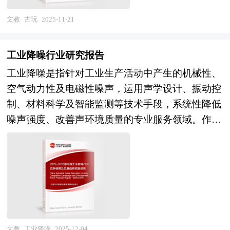
性——文物涵盖可移动与不可移动的历史遗存，时
业的供需状况、发展现状、子行业发展变化等进行
析，再到应用层的智能接警调度与辅助决策，技术
建议、行业竞争力，以及行业的投资分析和趋势预
游泳馆行业的政策经济发展环境对游泳馆行业潜在
发投入与短期收益压力难以平衡。 未来五年，行
间范围延伸至近现代，且受《文物保护法》严格保
了分析，重点分析了国内外医药检测行业的发展现
文教
古玩
2025-11-21
栈日趋成熟。市场层面，传统建筑消防市场趋于饱
测等等。报告还综合了脑机接口行业的整体发展动
的风险和防范建议进行分析。最后提出研究者对游
业发展将沿"智能化纵深、生态化协同、价值化延
护；而古玩则限定为古代制品，非国宝级文物允许
状、如何面对行业的发展挑战、行业的发展建议、
和，但城市更新、老旧小区改造催生存量改造需
态，对行业在产品方面提供了参考建议和具体解决
泳馆行业的研究观点，以供投资决策者参考。
伸"三大主轴深度突破。智能化纵深方面，人工智
民间依法流通，成为收藏与投资的重要对象。 作
行业竞争力，以及行业的投资分析和趋势预测等
求，新能源电站、电化学储能、氢能设施、数据中
工业降噪行业研究报告
办法。报告对于脑机接口产品生产企业、经销商、
能大模型将从辅助决策工具升级为农业产业中枢神
为民间收藏的核心领域，古玩市场自唐宋兴起，明
等。报告还综合了医药检测行业的整体发展动态，
心等新兴场景对特殊火灾防控提出更高要求，成为
行业管理部门以及拟进入该行业的投资者具有重要
工业降噪是指针对工业生产活动中产生的机械性、
经，基于亿级农业生产数据训练的垂直模型深度赋
清达到鼎盛，至今已成为继房地产、股票后的第三
对行业在产品方面提供了参考建议和具体解决办
行业增长的核心引擎。产业格局层面，青鸟消防、
的参考价值，对于研究我国脑机接口行业发展规
空气动力性及电磁性噪声，运用声学设计、振动控
能农情预测、水肥决策与病虫害防治，推动农业
大投资热点。其收藏活动兼具物质与精神双重属
法。报告对于医药检测产品生产企业、经销商、行
海康消防等头部企业凭借全产品线布局与渠道优势
律、提高企业的运营效率、促进企业的发展壮大有
制、材料科学及智能监测等技术手段，系统性降低
从"经验驱动"向"数据驱动"根本转变；数字孪生技
性：一方面，通过科学保存（如控制温湿度、避免
业管理部门以及拟进入该行业的投资者具有重要的
持续扩大份额，但行业整体集中度仍偏低，区域性
学术和实践的双重意义。
噪声强度、改善声环境质量的专业服务领域。作为
术从单体农场扩展至区域级农业生态系统，实现全
化学接触）与专业修复，古玩得以延续物理生命；
参考价值，对于研究我国医药检测行业发展规律、
中小工程商与服务企业数量众多，同质化竞争与低
现代工业文明与生态环境和谐共生的关键保障环
要素、全周期、全链条的虚拟映射与智能调控。生
另一方面，藏家通过“以藏养藏”优化藏品结构，或
提高企业的运营效率、促进企业的发展壮大有学术
价中标现象依然存在，同时高端消防装备如大流量
节，工业降噪不仅是《噪声污染防治法》等法律法
态化协同方面，"政府搭台、企业唱戏、科研支
通过学术研究挖掘其历史价值，实现文化传承。然
和实践的双重意义。
压缩空气泡沫系统、高层灭火无人机等仍一定程度
规的刚性要求，更是保障劳动者职业健康、提升企
撑"的新型协同机制走向成熟，区域级智慧农业大
而，古玩市场也需警惕投机行为——唯有提升鉴赏
依赖进口。 未来，消防行业将沿智慧化、专业
业生产运营效率、履行社会责任的重要支撑。
数据平台、企业级SaaS服务平台与科研机构技术解
能力、恪守行业规范（如“成交不退货”“不打探来
化、服务化三条主线加速演进。智慧化维度，AI大
在"双碳"目标深化推进、绿色制造体系全面构建、
决方案加速融合，形成产业链上下游利益共享的价
历”），方能在品味历史韵味的同时，避免陷入“打
模型将深度赋能火灾风险预测与指挥决策，基于历
产业工人健康权益日益受到重视的战略背景下，工
值共同体；农业科技金融高端对话与创投大赛常态
眼”陷阱，真正实现“藏古不富，识古不穷”的收藏
史火灾数据、气象信息、建筑特征的融合模型实现
业降噪已从边缘性的环保配套措施，演进为贯穿工
文教
工业降噪
2025-12-04