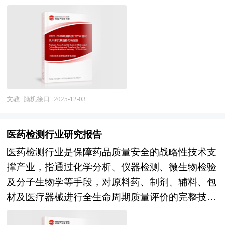
等）、半侵入式（颅骨表面电极）与侵入式（皮层
等。随着中国对外开放程度的深化，经济全球化和
植入微电极阵列）三大路线，在信号精度与生物安
区域化对产业发展的影响显著增强，产业间的竞争
全性之间形成连续谱系。作为生命科学、信息科
层次和深度也发生了变化。因此，科学预测产业发
学、材料科学与认知科学深度交叉融合的战略性新
展趋势和空间变化态势，对产业发展和规划具有重
兴产业，脑机接口不仅是破解大脑这一"生物超
要的意义。中研普华拥有28年的产业规划、细分市
算"奥秘的核心工具，更是重塑人机关系、治疗重
场研究及大量项目运作经验，业务覆盖全球。累积
大脑疾病、增强人类认知能力的革命性技术，其发
300多个产业园区规划落地项目案例，拥有丰富的
文教
脑机接口
2025-12-03
展水平直接关系到国家在类脑智能、脑科学、高端
产业园区、特色小镇、田园综合体、文旅地产、智
医疗器械等未来产业赛道的全球竞争力。 当前，
慧物流、乡村振兴等类型项目规划经验。 中研普
医药检测行业研究报告
中国脑机接口产业正处於从科学探索向临床验证与
华28年的产业研究服务经验，形成了独特的产业研
医药检测行业是保障药品质量安全的战略性技术支
商业启蒙跨越的关键窗口期。技术层面，2025年被
究及战略投资一体化服务体系，涉及8000多个细分
撑产业，指通过化学分析、仪器检测、微生物检验
称为"行业元年"，以上海、北京、深圳为代表的核
行业，积累了数十万份行业研究报告数据库、服务
及分子生物学等手段，对原料药、制剂、辅料、包
心城市率先布局未来产业集聚区，诞生多项里程碑
了20多万家企事业单位，现已成为中国最具影响力
材及医疗器械进行全生命周期质量评价的完整技术
式突破：国内首例侵入式脑机接口前瞻性临床试验
的产业研究咨询综合服务机构。集团下属研究院的
服务体系。作为药品从研发到上市全链条的"质量
实现高位截瘫患者运动功能重建，达到接近常人的
产业研究报告在大量周密的市场调研基础上，主要