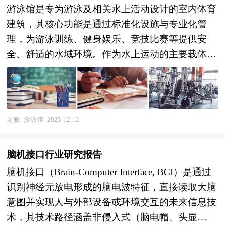
游泳馆是专为游泳及相关水上活动设计的室内体育
建筑，其核心功能是通过标准化设施与专业化管
理，为游泳训练、健身娱乐、竞技比赛等提供安
全、舒适的水域环境。作为水上运动的主要载体，
游泳馆通常配备标准泳池、跳水池、水球池等专项
设施，并可根据功能细分为四大类型：比赛馆设有
观众看台与专业计时设备，用于承办游泳、跳水、
水球等赛事，同时兼顾日常训练；训练馆则专注于
文教
游泳馆
2025-12-12
运动员技能提升，配备跳水台、出发台等训练器
材，仅设少量观摩席；公共游泳池面向大众开放，
脑机接口行业研究报告
提供健身、休闲、医疗康复等服务，布局灵活且设
脑机接口（Brain-Computer Interface, BCI）是通过
施亲民；家庭游泳池则以小型化、私密化为特点，
识别神经元放电形成的脑电波特征，直接读取大脑
满足家庭娱乐需求。 产业规划一般包括产业发展
意图并实现人与外部设备或环境交互的未来信息技
现状、产业特征分析、产业发展目标和发展定位、
术，其技术路径涵盖非侵入式（脑电帽、头显
产业发展重点方向、产业空间引导和产业发展政策