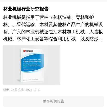
析）等领域发挥着不可替代的作用。随着技术迭
等等。报告还综合了高带宽内存行业的整体发展动
能效的诉求呈现指数级增长，驱动芯片架构从通用
代，质谱仪正朝着小型化、智能化方向演进，便携
林业机械行业研究报告
态，对行业在产品方面提供了参考建议和具体解决
CPU向CPU+GPU+专用加速器的异构集成演进，高
式设备已应用于现场快速检测，而与色谱、热分析
林业机械是指用于营林（包括造林、育林和护
办法。报告对于高带宽内存产品生产企业、经销
带宽内存迭代与互联技术自研成为巨头竞争焦点；
等技术的联用更拓展了其分析维度，成为推动科学
林）、采伐运输、木材及其他林产品生产的机械设
商、行业管理部门以及拟进入该行业的投资者具有
政策层面，国家集成电路产业投资基金落地、研发
研究与技术创新的核心工具。 质谱仪行业研究报
备。广义的林业机械还包括木材加工机械、人造板
重要的参考价值，对于研究我国高带宽内存行业发
费用加计扣除比例提升及产业链供应链安全稳定评
告中的质谱仪行业数据分析以权威的国家统计数据
机械、林产化工设备等综合利用机械，以及防沙治
展规律、提高企业的运营效率、促进企业的发展壮
估机制建立，形成"市场主导+政府引导"的协同格
为基础，采用宏观和微观相结合的分析方式，利用
沙等生态保护修复装备。城市化进程的加速和家庭
大有学术和实践的双重意义。
局，但区域间盲目跟风投资、重复建设成熟产能，
科学的统计分析方法，在描述行业概貌的同时，对
园艺、公共绿化等领域的发展，带动了小型、易操
而先进制程与特色工艺布局不足的结构性矛盾依然
质谱仪行业进行细化分析，重点企业状况等。报告
作的林业机械需求的增长。 林业机械行业研究报
突出。 未来五年，政府战略管理将从"输血式补
中主要运用图表及表格方式，直观地阐明了行业的
告主要分析了林业机械行业的国内外发展概况、行
贴"向"造血式赋能"系统性转变，区域发展战略将
经济类型构成、规模构成、经营效益比较、供需状
业的发展环境、市场分析（市场规模、市场结构、
深度体现"因地制宜、错位协同、应用牵引"的融合
况等，是企业了解质谱仪行业市场状况必不可少的
市场特点等）、竞争分析（行业集中度、竞争格
逻辑。政策工具层面，财政支持重心从产能建设向
助手。在形式上，报告以丰富的数据和图表为主，
局、竞争组群、竞争因素等）、产品价格分析、用
机电
林业机械
2025-11-11
上游材料装备攻关、EDA工具研发与先进封装能力
突出文章的可读性和可视性，避免套话和空话。报
户分析、替代品和互补品分析、行业主导驱动因
倾斜，差异化税收优惠、专项研发补贴与首台套保
告附加了与行业相关的数据、政策法规目录、主要
更多相关报告
素、行业渠道分析、行业赢利能力、行业成长性、
险组合发力，推动产业从规模扩张向质量效益转