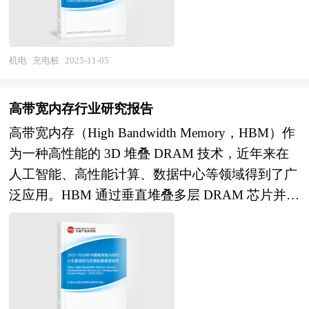
产业向更高效率、更低能耗的方向发展，为实现全
计，设备从"被动响应"转向"主动免疫"。二是材料
作界面上刷卡使用，进行相应的充电方式、充电时
球能源转型和可持续发展目标提供重要支持。此
与工艺颠覆性创新，超宽禁带材料如氧化镓、金刚
间、费用数据打印等操作，充电桩显示屏能显示充
外，BC电池的应用场景也将不断拓展，不仅局限
石进入工程验证阶段，先进焊接、精密制造技术提
电量、费用、充电时间等数据。 充电桩行业目前
机电
充电桩
2025-11-05
于分布式光伏，还将逐步扩展至集中式市场。随着
升极端工况下的设备耐受性，轻量化复合材料应用
正处于成长期向成熟期过渡的阶段。在导入期，行
光伏建筑一体化（BIPV）等新兴市场的崛起，BC
降低输电线路负担。三是系统性集成能力成为竞争
业主要依靠政策推动，市场认知度较低，产品技术
电池的美观性和高效性使其成为理想的选择。 本
高带宽内存行业研究报告
焦点，企业从单一设备供应商转型为"装备+软件
不成熟，企业以研发与小规模试点为主，市场需求
研究咨询报告由中研普华咨询公司领衔撰写，在大
+服务+数据"一体化解决方案商，提供源网荷储协
高带宽内存（High Bandwidth Memory，HBM）作
有限。进入成长期后，随着新能源汽车市场的快速
量周密的市场调研基础上，主要依据了国家统计
同控制、柔性输电、微电网构建等系统级服务，商
为一种高性能的 3D 堆叠 DRAM 技术，近年来在
发展，充电桩需求大幅增长，行业规模迅速扩大，
局、国家商务部、国家发改委、国家经济信息中
业模式向价值共创延伸。 本研究咨询报告由中研
人工智能、高性能计算、数据中心等领域得到了广
技术迭代加速，企业数量增多，市场竞争逐渐加
心、国务院发展研究中心、国家海关总署、全国商
普华咨询公司领衔撰写，在大量周密的市场调研基
泛应用。HBM 通过垂直堆叠多层 DRAM 芯片并与
剧，同时行业标准体系逐步完善，政策重心从建设
业信息中心、中国经济景气监测中心、中国行业研
础上，主要依据了国家统计局、国家商务部、国家
处理器紧密封装，提供超高带宽，有效解决了传统
补贴转向运营规范与技术创新引导。 随着市场需
究网、全国及海外相关报刊杂志的基础信息以及
发改委、国家经济信息中心、国务院发展研究中
内存的带宽瓶颈问题。随着 AI 模型的复杂度和数
求趋于稳定，技术发展成熟，行业将逐步进入成熟
BC电池行业研究单位等公布和提供的大量资料。
心、国家海关总署、全国商业信息中心、中国经济
据量的增加，HBM 的重要性日益凸显，成为高性
期。此时，充电桩网络布局将更加均衡，城乡与区
报告对我国BC电池行业的供需状况、发展现状、
景气监测中心、中国行业研究网、全国及海外相关
能计算和 AI 应用的核心组件。 当前，HBM 行业
域差距缩小，充电效率与服务质量达到较高水平，
子行业发展变化等进行了分析，重点分析了国内外
报刊杂志的基础信息以及电力设备行业研究单位等
正处于快速发展的阶段。HBM 的制造工艺复杂，
V2G、光储充一体化等创新模式实现规模化应用，