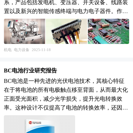
系，产品包括发电机、变压器、开关设备、线路装
置以及新兴的智能传感终端与电力电子器件。作为
保障电力系统安全充裕运行的物质基础，电力设备
不仅直接决定电能传输效率与供电可靠性，更是支
撑新能源消纳、智能电网建设与终端电气化的关键
载体。随着能源结构转型深化，电力设备已从传统
机电
电力设备
2025-11-18
的机械电气装备，演进为集成材料科学、信息技
术、功率半导体的复杂技术系统，其技术自主化水
BC电池行业研究报告
平与产业链完整性，关乎国家能源安全与经济命
BC电池是一种先进的光伏电池技术，其核心特征
脉。 当前行业呈现出三大核心特征。其一，技术
在于将电池的所有电极触点移至背面，从而最大化
代际升级进入关键期，以氮化镓、碳化硅为代表的
正面受光面积，减少光学损失，提升光电转换效
宽禁带半导体加速渗透至逆变器、换流阀等核心装
率。这种设计不仅提高了电池的转换效率，还因其
备，推动设备向高能量密度、低损耗方向跃迁；光
正面无栅线的特性，使得组件外观更加美观，适用
纤测温、智能传感与人工智能技术的深度融合，使
于对美观度要求较高的场景。BC电池技术的出
设备状态监测从定期巡检转向实时诊断与预测性维