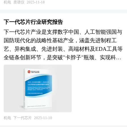
测器将离子信号转化为电信号，计算机系统则完成
机电
质谱仪
2025-11-18
正试图为 AI 系统提供另一种经济可用的方案。
调研基础上，主要依据国家统计局、商务部、国家
数据采集、处理与结果输出。 质谱仪的分类体系
HBF 通过融合 3D NAND 闪存与 HBM 的技术特
发改委、国家经济信息中心、国务院发展研究中
丰富多样：按应用领域可分为同位素质谱仪（用于
性，具备数据断电保留的非易失性优势，同时在成
下一代芯片行业研究报告
心、工信部、中国行业研究网、全国及海外多种相
核工业、地质年代测定）、无机质谱仪（擅长金属
本和容量上具有显著优势。 本研究咨询报告由中
下一代芯片产业是支撑数字中国、人工智能强国与
关报纸杂志的基础信息等公布和提供的大量资料和
元素分析）和有机质谱仪（主导有机化合物结构解
研普华咨询公司领衔撰写，在大量周密的市场调研
国防现代化的战略性基础产业，涵盖先进制程工
数据，客观、多角度地对中国充电桩市场进行了分
析）；按分辨能力划分为高分辨（可区分质量差异
基础上，主要依据了国家统计局、国家商务部、国
艺、异构集成、先进封装、高端材料及EDA工具等
析研究。报告在总结中国充电桩发展历程的基础
极小的同位素）、中分辨与低分辨仪器；按工作原
家发改委、国家经济信息中心、国务院发展研究中
全链条创新环节，是突破"卡脖子"瓶颈、实现科技
上，结合新时期的各方面因素，对中国充电桩的发
理则分为静态仪器（如磁质谱仪）与动态仪器（如
心、国家海关总署、全国商业信息中心、中国经济
自立自强的核心战场。当前，产业正处于技术代际
展趋势给予了细致和审慎的预测论证。报告资料详
四极杆质谱仪）。其技术优势显著，分辨率可达
景气监测中心、中国行业研究网、全国及海外相关
切换与国家战略意志深度耦合的关键窗口期：技术
实，图表丰富，既有深入的分析，又有直观的比
10⁵～10⁶量级，能精确测定原子质量至小数点后7
报刊杂志的基础信息以及高带宽内存行业研究单位
层面，从先进制程向更微观节点攻坚进入关键阶
较，为充电桩企业在激烈的市场竞争中洞察先机，
位，灵敏度极高，仅需微克级样品即可完成分析。
等公布和提供的大量资料。报告对我国高带宽内存
段，极紫外光刻技术成为先进制程标配，逻辑单元
能准确及时的针对自身环境调整经营策略。
作为现代分析科学的基石设备，质谱仪在环境监测
行业的供需状况、发展现状、子行业发展变化等进
密度与功耗优化持续突破，但先进光刻设备、高端
（检测大气污染物、水体重金属）、食品安全（筛
行了分析，重点分析了国内外高带宽内存行业的发
光刻胶与刻蚀气体等核心材料装备的自主可控能力
查农药残留、添加剂）、生命科学（蛋白质组学、
展现状、如何面对行业的发展挑战、行业的发展建
仍是制约产业链韧性的最大短板；需求层面，AI大
机电
下一代芯片
2025-11-10
代谢组学研究）、医药研发（药物代谢动力学分
议、行业竞争力，以及行业的投资分析和趋势预测
模型、自动驾驶、高性能计算等场景对算力密度与