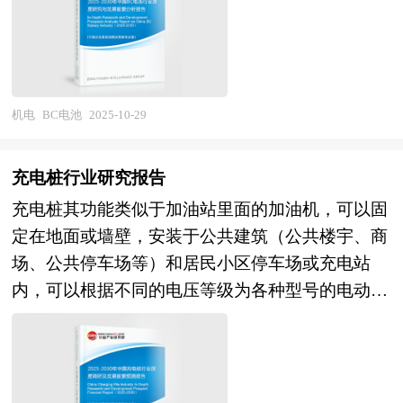
现，为光伏产业的发展提供了一种新的技术路径，
护，系统可靠性评估方法持续完善。其二，市场格
推动了光伏电池技术的创新和进步。 当前，BC电
局深度调整，行业整体呈现"头部集中、长尾活
池技术正处于快速发展和市场拓展阶段。作为一种
跃"态势，龙头企业凭借技术积累与资本优势加速
高效光伏电池技术，BC电池在提高光电转换效率
整合，而细分领域仍存在大量专业化配套企业；同
和降低光学损失方面具有显著优势。其独特的结构
时，产业集群效应显著，长三角、珠三角及中西部
机电
BC电池
2025-10-29
设计，使得电池在正面无栅线，从而最大化受光面
能源基地形成各具特色的制造生态。其三，结构性
积，减少光学损失，提升光电转换效率。此外，
矛盾依然突出，大容量电力电子装备的可靠性设计
充电桩行业研究报告
BC电池技术还具备与 TOPCon、HJT 等其他先进
仍依赖过度裕量，导致成本与效率难以平衡；关键
充电桩其功能类似于加油站里面的加油机，可以固
电池技术叠加的能力，形成如 TBC、HBC 等复合
器件如功率模块、精密传感器的自主保障能力有待
定在地面或墙壁，安装于公共建筑（公共楼宇、商
技术，进一步突破单一技术路线的效率瓶颈。在市
加强；标准化检测体系与全生命周期运维服务体系
场、公共停车场等）和居民小区停车场或充电站
场应用方面，BC电池因其高效率、高收益和高安
尚在构建中，制约了高端装备的大规模应用推广。
内，可以根据不同的电压等级为各种型号的电动汽
全特性，正在加速渗透分布式市场，尤其是在对组
未来五年，技术演进将呈现三大确定性方向。一是
车充电。充电桩的输入端与交流电网直接连接，输
件外观和性能要求较高的地区。随着技术的不断进
智能化与数字化全面深化，智能传感网络覆盖设备
出端都装有充电插头用于为电动汽车充电，充电桩
步和成本的降低，BC电池有望在光伏市场中占据
本体，AI驱动的健康管理系统实现故障提前预警与
一般提供常规充电和快速充电两种充电方式，人们
更大的份额。BC电池技术的持续发展将推动光伏
自适应调节，数字孪生技术支撑全寿命周期优化设
可以使用特定的充电卡在充电桩提供的人机交互操