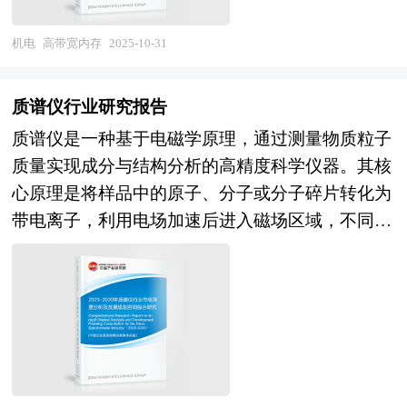
BC电池行业的发展现状、如何面对行业的发展挑
公布和提供的大量资料。报告对我国电力设备行业
需要先进的 TSV（硅通孔）堆叠工艺、微凸点键
行业盈利模式更加多元化。市场竞争格局将趋于稳
战、行业的发展建议、行业竞争力，以及行业的投
的供需状况、发展现状、子行业发展变化等进行了
合、高精度封装测试，以及极高的良率控制。这些
机电
高带宽内存
2025-10-31
定，头部企业凭借技术、资源与品牌优势占据主导
资分析和趋势预测等等。报告还综合了BC电池行
分析，重点分析了国内外电力设备行业的发展现
技术要求使得具备这种能力的厂商寥寥无几，也限
地位，部分中小企业可能通过细分市场差异化竞争
业的整体发展动态，对行业在产品方面提供了参考
状、如何面对行业的发展挑战、行业的发展建议、
制了 HBM 的产能和市场供应。此外，HBM 的成
实现生存与发展。当新技术出现并对现有充电桩技
质谱仪行业研究报告
建议和具体解决办法。报告对于BC电池产品生产
行业竞争力，以及行业的投资分析和趋势预测等
本高昂，限制了其在大规模推理场景的应用。尽管
术形成颠覆性替代时，行业可能进入衰退期，但就
质谱仪是一种基于电磁学原理，通过测量物质粒子
企业、经销商、行业管理部门以及拟进入该行业的
等。报告还综合了电力设备行业的整体发展动态，
如此，HBM 的性能优势使其在高性能计算和 AI 领
目前发展趋势来看，在能源转型与交通电动化的大
质量实现成分与结构分析的高精度科学仪器。其核
投资者具有重要的参考价值，对于研究我国BC电
对行业在产品方面提供了参考建议和具体解决办
域的应用不断深化。展望未来，HBM 行业将继续
背景下，充电桩行业的成长期仍将持续较长时间。
心原理是将样品中的原子、分子或分子碎片转化为
池行业发展规律、提高企业的运营效率、促进企业
法。报告对于电力设备产品生产企业、经销商、行
朝着更高带宽、更大容量、更低功耗、更先进的制
过去几年，我国充电桩行业市场规模呈现持续增长
带电离子，利用电场加速后进入磁场区域，不同质
的发展壮大有学术和实践的双重意义。
业管理部门以及拟进入该行业的投资者具有重要的
造工艺与封装技术、更广泛的散热解决方案等方面
态势，2022年市场规模约为372亿元，2024年进一
量的离子因偏转半径差异实现分离，最终通过检测
参考价值，对于研究我国电力设备行业发展规律、
发展。HBM 技术的不断进步将推动其在高性能计
步提升至517亿元，这一增长态势既得益于新能源
器记录离子信号强度，形成反映物质组成的质谱
提高企业的运营效率、促进企业的发展壮大有学术
算、人工智能、数据中心等领域的应用进一步拓
汽车产业的快速发展，带动了对充电设施的刚性需
图。这一过程可拆解为五大关键模块：进样系统负
和实践的双重意义。
展。同时，HBM 也将与 CXL（Compute Express
求；也与行业技术迭代、运营模式创新以及政策支
责将样品导入仪器，离子源通过电子轰击、激光解
Link）等新兴技术融合，共同塑造未来的计算架
持密切相关，反映出充电桩行业在新能源基础设施
吸等方式使物质电离，质量分析器（如四极杆、飞
构。此外，为了满足 AI 模型对大容量内存的需
建设中占据越来越重要的地位。 本研究咨询报告
行时间、离子阱等类型）依据质荷比分离离子，检
求，高带宽闪存（HBF）作为一种新型存储架构，
由中研普华咨询公司领衔撰写，在大量周密的市场