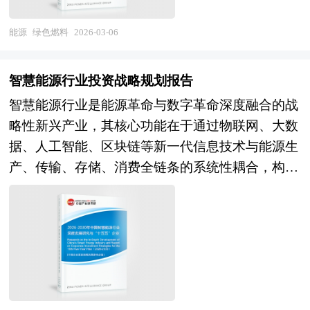
策的推动下，节水灌溉产业的国产化进程将不断提
前，全球地缘政治动荡加剧，中东冲突引发油气价
输出与托管运营等方式进一步扩大市场份额。 中
速，更多新产品、新技术、新模式和新业态将成为
格剧烈波动，我国石油对外依存度仍处高位，能源
能源
绿色燃料
2026-03-06
西部地区垃圾发电市场虽起步较晚，但近年来呈现
投资的热点。近年来，在国家、地方环保政策及城
供应的不确定性显著上升，在此背景下，发展绿色
加速发展态势，区域布局逐步从核心城市向中小城
镇化进程推动下，水务行业需求端持续扩大，带动
燃料成为破解进口依赖、提升能源自主可控能力的
市延伸。随着“西部大开发”“乡村振兴”等战略推
智慧能源行业投资战略规划报告
了水务行业投资的持续增长。 本研究咨询报告由
战略选择。与此同时，我国风电、光伏等可再生能
进，中西部地区城市化率提升，生活垃圾产生量增
智慧能源行业是能源革命与数字革命深度融合的战
中研普华咨询公司领衔撰写，在大量周密的市场调
源装机规模已居世界首位，但“弃风弃光”问题依然
长，传统填埋设施难以满足处理需求，为垃圾发电
略性新兴产业，其核心功能在于通过物联网、大数
研基础上，主要依据了国家统计局、国家工信部、
突出，绿色燃料为过剩绿电提供了非电化利用路径
项目提供了市场空间。同时，国家政策对中西部环
据、人工智能、区块链等新一代信息技术与能源生
国家农业农村部、国家水利部、国家市场监管总
——通过电解水制氢、再合成甲醇或氨等液体燃
保基础设施建设的倾斜，以及东部地区技术与经验
产、传输、存储、消费全链条的系统性耦合，构建
局、国家发改委、国务院发展研究中心、中国水利
料，实现能源的高效储存与跨区域输送，将西部丰
的外溢，推动中西部地区垃圾发电项目逐步落地。
多能互补、源网荷储协同、供需实时互动的现代能
企业协会、中国水利工程协会、中国行业研究网、
富的风光资源转化为可运输、可交易的高价值能源
本研究咨询报告由中研普华咨询公司领衔撰写，在
源生态系统，实现能源系统效率提升、成本优化、
全国及海外多种相关报刊杂志以及专业研究机构公
产品，有效打通“绿电—绿氢—绿色燃料”的产业闭
大量周密的市场调研基础上，主要依据了国 家统
安全可靠与绿色低碳的多重目标。从产业范畴来
布和提供的大量资料，对中国节水灌溉及各子行业
环。 政策层面，国家能源局已召开专题会议系统
计局、国家工信部、国家生态环境部、国家能源
看，智慧能源行业涵盖智慧能源生产（智能电厂、
的发展状况、相关行业发展状况、市场供需形势、
谋划产业发展，提出“系统谋划、试点先行、创新
局、中国环境保护产业协会、中国循环经济协
智慧油田、数字化煤矿、分布式可再生能源智能管
新产品与技术等进行了分析，并重点分析了中国节
引领”五项要求，推动绿色燃料从地方探索迈向国
会、中国行业研究网、全国及海外多种相关报刊杂
控），智慧能源网络（智能电网、智慧热网、智能
水灌溉行业发展状况和特点，以及中国节水灌溉行
家统筹的规模化发展新阶段。尽管当前绿氢、绿色
志以及专业研究机构公布和提供的大量资料，对