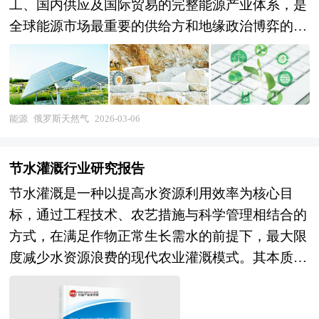
工、国内供应及国际贸易的完整能源产业体系，是
全球能源市场最重要的供给方和地缘政治博弈的关
键筹码。作为全球天然气探明储量第一、产量第
二、出口第一的国家，俄罗斯拥有完善的统一供气
系统（UGSS）和北极液化天然气出口设施，其天
然气产业不仅支撑国家财政收入的半壁江山，更是
能源
俄罗斯天然气
2026-03-06
维系欧亚大陆能源地缘格局的战略支柱。从产业形
态看，俄罗斯天然气行业呈现高度垄断特征，俄罗
节水灌溉行业研究报告
斯天然气工业股份公司（Gazprom）控制常规管道
节水灌溉是一种以提高水资源利用效率为核心目
气资源的绝大部分，诺瓦泰克（Novatek）主导北
标，通过工程技术、农艺措施与科学管理相结合的
极LNG开发，形成"双寡头"竞争格局；技术层面依
方式，在满足作物正常生长需水的前提下，最大限
赖国内油气装备制造体系，但在北极大陆架开发、
度减少水资源浪费的现代农业灌溉模式。其本质不
LNG模块化建造等前沿领域寻求国际技术合作与自
仅在于“减少用水量”，更在于“提升水的利用效率
主突破并行。 本研究咨询报告由中研普华咨询公
与生产效益”，即用尽可能少的水投入，获得尽可
司领衔撰写，在大量周密的市场调研基础上，主要