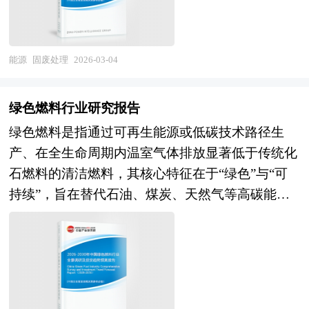
科学灌溉制度。 随着科技发展，节水灌溉的内涵
发展规律、提高企业的运营效率、促进企业的发展
不断提升自身的竞争优势。 此外，国家政策的持
也在不断深化，已从单纯的“省水”转向“高效用
壮大有学术和实践的双重意义。
续支持，如《“十四五”循环经济发展规划》和《绿
水”与“生态友好”的协同目标，强调在节水的同时
色产业指导目录(2023 年版)》 等，进一步推动了
能源
固废处理
2026-03-04
改善农田小气候、防止土壤盐渍化、减少能源消耗
行业的健康发展。 未来，固废处理行业将继续受
与碳排放，实现经济效益、社会效益与生态环境效
到政策支持和市场需求驱动，发展前景广阔。随着
益的统一。在当代背景下，节水灌溉更是国家粮食
绿色燃料行业研究报告
技术的不断进 步和市场的逐步规范，行业内的优
安全与生态文明建设的重要支撑，被纳入高标准农
绿色燃料是指通过可再生能源或低碳技术路径生
质企业将通过技术创新和市场拓展，进一步提升市
田建设与智慧农业发展的核心内容，推动农业向资
产、在全生命周期内温室气体排放显著低于传统化
场份额和竞争 力。同时，跨行业合作和资金、人
源节约型、环境友好型模式转型。其最终目标不仅
石燃料的清洁燃料，其核心特征在于“绿色”与“可
才的投入也将为行业发展提供新的机遇。大型综合
是应对水资源危机的技术手段，更是重构农业生产
持续”，旨在替代石油、煤炭、天然气等高碳能
环境服务企业通过并购整合与技术升级，逐步形成
方式、实现人与自然和谐共生的系统性变革。 从
源，成为实现“双碳”目标和保障国家能源安全的关
跨区域、全产业链的运营能力，其业务覆盖生活垃
长远来看，农业是我国的根本，农产品的质量和安
键载体。2026年，“绿色燃料”首次被写入政府工作
圾焚烧、工业固废处置、危险废物处理等多个领
全不仅关乎国民健康，也是国家生产和发展的基
报告，明确列为新增长点，标志着其正式上升为国
域，并通过BOT、PPP等模式深度参与城市环境基
石。在这样的背景下，节水灌溉产品的安全性、可
家战略产业，不仅是环保议题，更被赋予能源安
础设施建设。随着行业监管趋严与技术门槛提高，
靠性、技术先进性就显得异常重要。在国家利好政
全、产业转型与新质生产力培育的多重使命。 当
小型企业逐渐面临整合压力，而大型企业通过技术