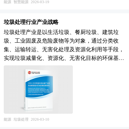
油气管网、综合能源管廊），智慧能源存储（电化
业将面临的挑战、企业的发展策略等。报告还对全
能源
智慧能源
2026-03-19
甲醇等燃料的生产成本仍高于传统燃料，经济性尚
中国固废处理及各子行业的发展状况、上下游行业
学储能、氢储能、储热储冷及储能系统集成智慧管
球的节水灌溉行业发展态势作了详细分析，并对节
未完全显现，市场仍处培育期，但欧盟ReFuelEU
发展状况、市场运行形势、发展趋势、主要地区
理），以及智慧能源消费（需求侧响应、虚拟电
水灌溉行业进行了趋向研判，是节水灌溉运营企
Aviation等国际法规已强制要求航空燃料中掺混可
垃圾处理行业产业战略
等进行了分析，并重点分析了中国固废处理行业发
厂、智慧用能园区、零碳建筑能源系统）等完整产
业，科研、投资机构等单位准确了解目前节水灌溉
持续航空燃料（SAF），全球航运业也在IMO减排
垃圾处理产业是以生活垃圾、餐厨垃圾、建筑垃
展状况和特点，以及中国固废处理行业将面临的
业链条。按照技术架构可分为感知层（智能传感
业发展动态，把握企业定位和发展方向不可多得的
框架下加速脱碳，倒逼绿色燃料需求快速增长。在
圾、工业固废及危险废物等为对象，通过分类收
挑战、企业的发展策略等。报告还对全球的固废处
器、智能表计）、网络层（能源物联网、5G专
精品。
此趋势下，绿色燃料不再仅是技术概念，而是正在
集、运输转运、无害化处理及资源化利用等手段，
理行业发展态势作了详细分析，并对固废处理行业
网）、平台层（能源大数据平台、数字孪生系统）
构建涵盖标准认证、碳交易机制、国际供应链在内
实现垃圾减量化、资源化、无害化目标的环保基础
进行了趋向研判，是固废处理运营、科研、投资机
与应用层（智能调度、预测性维护、能源交易优
的全新产业生态，未来将成为连接新能源、交通、
性产业。作为城市管理和公共服务的重要组成部
构等单位准确了解目前固废处理行 业发展动态，
化），按照应用场景则形成智慧电力、智慧油气、
工业与国际能源贸易的战略支点，重塑全球能源格
分，其产业链条横跨前端分类投放、中端收运压
把握企业定位和发展方向不可多得的精品。
智慧煤炭、智慧新能源及跨行业综合智慧能源服务
局。 本研究咨询报告由中研普华咨询公司领衔撰
缩、末端处理处置及再生资源回收利用等多个环
等多元业态。随着"双碳"战略纵深推进与新型电力
写，在大量周密的市场调研基础上，主要依据了国
节，技术路径涵盖卫生填埋、焚烧发电、生物处
系统建设全面展开，智慧能源正从单点技术应用向
家统计局、国家商务部、国家发改委、国家经济信
理、物理化学处理及建材化利用等多元方式，具有
系统级智能化升级，其产业边界不断向能源互联
息中心、国务院发展研究中心、全国商业信息中
显著的公益性、区域性、技术密集及政策驱动等特
网、车网互动、绿电制氢、碳资产管理等新兴领域
心、中国经济景气监测中心、中国行业研究网、全
征。当前，垃圾处理产业正从传统的末端处置向全
能源
垃圾处理
2026-03-10
延伸。 未来30年的经济社会发展将历经两个阶
国及海外多种相关报刊杂志的基础信息以及专业研
过程系统治理、从单一处理设施向循环经济园区、