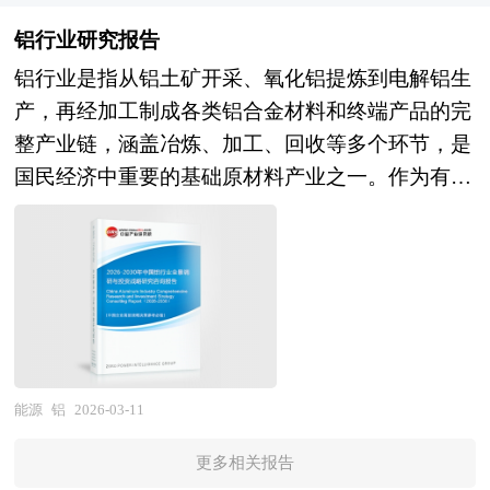
段：第一个阶段，到2035年基本实现社会主义现代
究单位等公布和提供的大量资料。对我国绿色燃料
从政府单一投入向市场化专业化运营深刻转型，成
化；第二个阶段，到本世纪中叶把我国建成富强民
铝行业研究报告
行业作了详尽深入的分析，是企业进行市场研究工
为生态文明建设、无废城市建设及美丽中国目标实
主文明和谐美丽的社会主义现代化强国。科学编
铝行业是指从铝土矿开采、氧化铝提炼到电解铝生
作时不可或缺的重要参考资料，同时也可作为金融
现的关键支撑。 区域产业规划是地方经济发展战
制“十五五”规划，对持续推进经济社会高质量发
产，再经加工制成各类铝合金材料和终端产品的完
机构进行信贷分析、证券分析、投资分析等研究工
略的核心内容，是各级政府部门发展相关产业
展、有效应对国内外复杂多变形势、满足人民群众
整产业链，涵盖冶炼、加工、回收等多个环节，是
作时的参考依据。
的“路线图”，对于区域发展规划来说，就相当于一
日益增长的美好生活需要意义重大，是党和国家治
国民经济中重要的基础原材料产业之一。作为有色
张蓝图对一个建筑物的重要性，有了这张“蓝图”，
国理政、引领发展方向的重要举措。 五年规划是
金属工业的核心组成部分，铝因其质量轻、导电导
区域才能在有规划有计划的基础上进行更好的区域
国家对经济社会发展的顶层设计，也是一种纲领性
热性好、耐腐蚀、易加工等优异性能，被广泛应用
建设。特定区域内某个产业的快速健康发展有赖于
文件。目前中国也是世界上编制五年规划（计划）
于建筑、交通运输、电力电子、包装及新兴科技领
当地政府以前瞻性的眼光拟定科学合理的发展规
最多的国家。中研普华产业研究院在对未来“十五
域，支撑着现代工业体系的运转。 当前，在“双
划，特别是一些战略性新兴产业更需要地方政府制
五”时期社会经济发展形势和政策带动的发展目标
碳”目标引领下，铝行业正经历深刻的绿色转型，
定切实可行的扶持和培育规划。通过区域产业规划
作进一步研究研判，并从2025年上半年开始全面跟
低碳化、智能化和循环化成为发展主旋律。电解铝
来确定地方经济发展的产业支撑体系，为招商工作
进相关规划的制定和研究工作，为智慧能源行业规
作为高耗能环节，其产能布局持续向水电、风电等
能源
铝
2026-03-11
确定方向和框架。我们针对各大城市、区县镇等区
划指导目标和智慧能源发展方向提供有建设性的建
清洁能源富集地区转移，以降低碳足迹；同时，再
域的产业发展规划，将围绕“产业分析→产业定位
议，为智慧能源行业发展提供准确的市场分析内容
更多相关报告
生铝产业迎来快速发展期，凭借较原铝节约95%能
→产业规划→产业实施”这条主线来展开。各地由