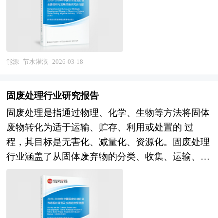
能高的农作物产量与综合效益。这一概念涵盖了从
依据了国家统计局、国家商务部、国家发改委、国
水源调配到作物吸收全过程的系统性优化，强调在
家经济信息中心、国务院发展研究中心、国家海关
水资源日益紧缺的背景下，实现农业可持续发展的
总署、全国商业信息中心、中国经济景气监测中
关键路径。 节水灌溉的根本出发点是解决传统灌
心、中国行业研究网、全国及海外相关报刊杂志的
溉中输水渗漏、田间蒸发、深层渗漏及无效蒸腾等
基础信息以及俄罗斯天然气行业研究单位等公布和
能源
节水灌溉
2026-03-18
环节造成的巨大水耗问题，通过精准控制水的时空
提供的大量资料。报告对我国俄罗斯天然气行业的
分布，使水分在作物生长的关键期与关键部位得到
供需状况、发展现状、子行业发展变化等进行了分
固废处理行业研究报告
高效利用。它不仅仅依赖单一技术，而是构建了一
析，重点分析了国内外俄罗斯天然气行业的发展现
固废处理是指通过物理、化学、生物等方法将固体
个涵盖工程节水、农艺节水与管理节水的综合技术
状、如何面对行业的发展挑战、行业的发展建议、
废物转化为适于运输、贮存、利用或处置的 过
体系：工程层面通过渠道防渗、管道输水、喷灌、
行业竞争力，以及行业的投资分析和趋势预测等
程，其目标是无害化、减量化、资源化。固废处理
滴灌等设施减少输配水损失并实现精准施水；农艺
等。报告还综合了俄罗斯天然气行业的整体发展动
行业涵盖了从固体废弃物的分类、收集、运输、
层面则通过调整种植结构、选用抗旱品种、覆盖保
态，对行业在产品方面提供了参考建议和具体解决
处理到最终处置的各个环节。 固废处理行业正朝
墒、水肥一体化等手段挖掘作物自身的节水潜力；
办法。报告对于俄罗斯天然气产品生产企业、经销
着更加规模化和专业化的方向发展。技术智能化、
管理层面则依托土壤墒情监测、气象预报、智能控
商、行业管理部门以及拟进入该行业的投资者具有
高效化和生态环境保护成 为行业发展的重要趋
制系统等数字化手段，实现按需供水、动态调控的
重要的参考价值，对于研究我国俄罗斯天然气行业
势。行业内的优质企业通过技术创新和市场拓展，