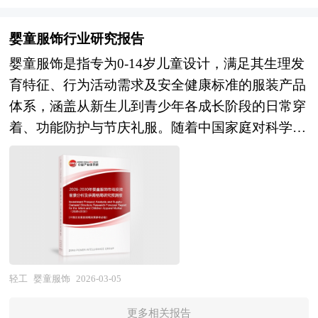
展进程，呈现出"电子布高端化、复合布功能化、
罩、防盗锁等扩展功能，以满足多样化拍摄需求。
影响；融资用报告侧重关注项目在经济上是否可
不同客户需求度身定做不同的研究解决方案。针对
生产工艺绿色化、产业链一体化"的演进趋势。在
此外，人体工学设计是相机包的重要考量，通过加
行。具体概括为：政府立项审批，产业扶持，银行
普通的研究需求，公司运用国际认可的独创研究产
婴童服饰行业研究报告
技术演进层面，AI算力芯片和高速通信对超低介电
厚肩带、透气背板、腰带支撑等结构，分散器材重
贷款，融资投资、投资建设、境外投资、上市融
品和统计分析方法论，用来提供广泛的标准化数据
婴童服饰是指专为0-14岁儿童设计，满足其生理发
（Dk<4.0，Df<0.001）玻纤布的需求将驱动NE玻
量，提升长时间背负的舒适性。 随着摄影设备轻
资、中外合作，股份合作、组建公司、征用土地、
和比较数据。如果研究要求比较特殊，我们会针对
育特征、行为活动需求及安全健康标准的服装产品
纤配方和空心玻纤技术的产业化；高阶HDI和IC封
量化与多功能化趋势，相机包的形态也日益丰富，
申请高新技术企业等各类可行性报告。 《2026-
特定市场专门设计研究解决方案。我们的研究人员
体系，涵盖从新生儿到青少年各成长阶段的日常穿
装基板对超薄布（1017、1015）、开纤布、低轮廓
涵盖单肩包、双肩包、斜挎包、拉杆箱等多种类
2030年版户外服装项目可行性研究报告》由中研普
熟悉各种访问方法的优缺点和适用的范围，在项目
着、功能防护与节庆礼服。随着中国家庭对科学育
铜箔兼容布的需求将提升织造和表面处理技术要
型，适配从微单到中画幅系统的不同器材组合。其
华咨询公司领衔撰写，依托中研普华庞大的细分市
设计中能够灵活选择和组合各种研究方法。此外在
儿理念的重视和消费品质的升级，婴童服饰已从单
求；新能源汽车电池包和车身结构对高模量、高耐
材质从传统尼龙扩展至碳纤维、防撕裂面料等高科
场数据库，在大量周密的市场调研基础上，主要依
长期的实践探索中，我们也总结出各种适合于行业
一的“保暖遮体”功能，演进为融合安全性、舒适
温、阻燃玻纤布的需求将拓展复合材料应用空间。
技材料，在保证强度的同时减轻自重。现代相机包
据了国家统计局、国家商务部、国家海关总署、户
专项研究的模型,这些产品帮助客户综合广泛的信
性、美学表达与文化认同的综合性载体。 当前，
在应用拓展层面，AI服务器和数据中心建设将带动
已不仅是器材容器，更成为摄影师工作流中提升效
外服装相关行业协会、中国行业研究网的基础信
息，加以评估，判断发展机会并计划未来的市场营
行业正经历由政策规范、技术创新与社会趋势共同
高频高速覆铜板用低介电玻纤布需求爆发，5G-
率与体验的关键工具。 相机包研究报告对行业研
息，对我国户外服装行业的供给与需求状况、市场
销活动。
驱动的深度变革。在安全层面，国家强制标准GB
A/6G通信演进将拓宽毫米波频段应用对玻纤介电
究的内容和方法进行全面的阐述和论证，对研究过
格局与分布等多方面进行了分析，并紧密结合项目
31701-2015明确要求婴幼儿纺织品必须达到A类安
性能的严苛要求，新能源汽车轻量化将推动玻纤复
程中所获取的资料进行全面系统的整理和分析，通
情况对户外服装项目投资可行性和未来发展前景进
全等级，禁止使用有害化学物质、锐利配件及过长
合材料在电池壳体、车身结构件的渗透率提升，风
轻工
婴童服饰
2026-03-05
过图表、统计结果及文献资料，或以纵向的发展过
行了研判。通过对项目的市场需求、资源供应、建
绳带，市场监管趋严促使企业全面提升品控能力，
电叶片大型化将拉动高模量玻纤布需求。在制造能
程，或横向类别分析提出论点、分析论据，进行论
设规模、工艺路线、设备选型、环境影响、资金筹
更多相关报告