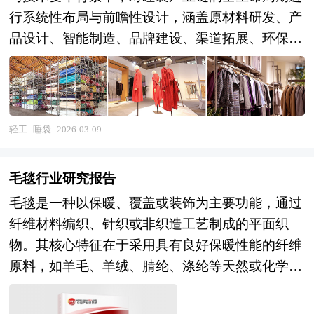
行系统性布局与前瞻性设计，涵盖原材料研发、产
品设计、智能制造、品牌建设、渠道拓展、环保合
规及可持续发展等关键环节的统筹安排，旨在推动
产业由传统制造向高质量、高附加值、绿色化和智
能化方向转型升级。 产业规划一般包括产业发展
现状、产业特征分析、产业发展目标和发展定位、
轻工
睡袋
2026-03-09
产业发展重点方向、产业空间引导和产业发展政策
等。随着中国对外开放程度的深化，经济全球化和
毛毯行业研究报告
区域化对产业发展的影响显著增强，产业间的竞争
毛毯是一种以保暖、覆盖或装饰为主要功能，通过
层次和深度也发生了变化。因此，科学预测产业发
纤维材料编织、针织或非织造工艺制成的平面织
展趋势和空间变化态势，对产业发展和规划具有重
物。其核心特征在于采用具有良好保暖性能的纤维
要的意义。中研普华拥有28年的产业规划、细分市
原料，如羊毛、羊绒、腈纶、涤纶等天然或化学纤
场研究及大量项目运作经验，业务覆盖全球。累积
维，通过特定的织造结构形成蓬松的绒毛层或空气
300多个产业园区规划落地项目案例，拥有丰富的
隔层，从而有效阻隔人体热量散失，达到抵御寒冷
产业园区、特色小镇、田园综合体、文旅地产、智