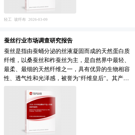
行业研究报告，以专业的研究方法帮助客户深入的
玻纤布、空心玻纤布、扁平玻纤布等高端品种持续
工艺技术、设备选择、人员组织、实施计划、投资
了解睡袋行业，发现投资价值和投资机会，规避经
升级。作为典型的技术密集型和资本密集型产业，
与成本、效益及风险等的计算和评价；内容详实、
营风险，提高管理和运营能力。睡袋行业报告是从
玻纤布行业的发展与电子信息产业高端化、新能源
轻工
玻纤布
2026-03-09
严密地论证项目的可行性和投资的必要性。 本报
事睡袋行业投资之前，对睡袋行业相关各种因素进
汽车轻量化、风电叶片大型化等下游应用的技术迭
告主要有以下几大用途： 1、用于企业融资、对外
行具体调查、研究、分析，评估项目可行性、效果
代深度绑定，其高端化、差异化水平直接关系到电
招商合作 2、用于国家发展和改革委立项 3、用于
蚕丝行业市场调查研究报告
效益程度，提出建设性意见建议对策等，为睡袋行
子互连材料和先进复合材料产业的供应链安全。
银行贷款 4、用于境外投资项目核准 5、用于企业
蚕丝是指由蚕蛹分泌的丝液凝固而成的天然蛋白质
业投资决策者和主管机关审批的研究性报告。以阐
当前，我国玻纤布产业正处于产能优化与结构升级
上市的招股说明书 6、用于申请政府资金 可行性研
纤维，以桑蚕丝和柞蚕丝为主，是自然界中最轻、
述对睡袋行业的理论认识为主要内容，重在研究睡
并行的关键阶段，规模优势与高端突破同步推进。
究报告是在制定某一建设或科研项目之前，对该项
最柔、最细的天然纤维之一，具有优异的生物相容
袋行业本质及规律性认识的研究。睡袋行业研究报
在产业规模方面，我国已成为全球最大的玻纤及玻
目实施的可能性、有效性、技术方案及技术政策进
性、透气性和光泽感，被誉为"纤维皇后"。其产业
告持续提供高价值服务，是企业了解各行业当前最
纤布生产国，巨石、泰山、重庆国际等企业在池窑
行具体、深入、细致的技术论证和经济评价，以求
范畴涵盖蚕桑种养、蚕茧收烘、缫丝加工、绢纺织
新发展动向、把握市场机会、做出正确投资和明确
产能和成本控制方面具有全球竞争力，电子玻纤布
确定一个在技术上合理、经济上合算的最优方案和
造、丝绸印染、成品制造（服装、家纺、饰品）及
企业发展方向不可多得的精品资料。 本研究咨询
产能持续扩张，但在高端电子玻纤布领域，日本日
最佳时机而写的书面报告。 可行性研究报告主要
蚕丝蛋白生物材料等深加工领域，涉及农业科学、
报告由中研普华咨询公司领衔撰写，在大量周密的
东纺、台湾台玻等企业在低介电、超细纱、高平整
内容是要求以全面、系统的分析为主要方法，经济
纺织工程、生物技术、材料化学等多学科交叉融
市场调研基础上，主要依据了国家统计局、国家商
度等特种产品方面仍占据技术和市场份额优势；在
效益为核心，围绕影响项目的各种因素，运用大量
合，具有资源依赖性强、工艺传承悠久、产品附加
务部、国家发改委、国家经济信息中心、国务院发
技术能力方面，国内企业在E玻纤、C玻纤等常规
的数据资料论证拟建项目是否可行。对整个可行性
值高、文化内涵深厚的显著特征。作为中华文明的