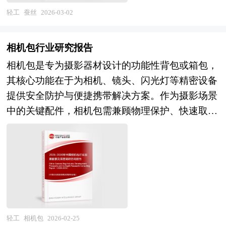
展研究中心、国家海关总署、全国商业信息中心、
电子纱和玻纤布领域实现大规模量产，部分企业突
研究提出综合分析评价，指出优缺点和建议。为了
重要物质载体与丝绸之路的历史见证，蚕丝产业不
轻工
蚕丝
2026-03-02
中国经济景气监测中心、中国行业研究网、国内外
破G75、G37等细纱织造技术，但在NE玻纤（低介
结论的需要，往往还需要加上一些附件，如试验数
仅承载着高端纺织消费与生物材料应用的经济价
相关报刊杂志的基础信息以及睡袋专业研究单位等
电常数）、S玻纤（高强）、D玻纤（低介电损
据、论证材料、计算图表、附图等，以增强可行性
值，更是非物质文化遗产保护、乡村振兴、文化自
公布和提供的大量资料。对我国睡袋的行业现状、
耗）等特种配方玻纤，以及1027、1017等超薄布、
相机包行业研究报告
报告的说服力。 可行性研究是确定建设项目前具
信的重要抓手，其产业属性兼具传统农业的民生基
市场各类经营指标的情况、重点企业状况、区域市
开纤布、扁平纱布等高端织造技术方面仍需攻关；
相机包是专为摄影器材设计的功能性背包或箱包，
有决定性意义的工作，是在投资决策之前，对拟建
础性与现代生物科技的创新性的双重特质。 在市
场发展情况等内容进行详细的阐述和深入的分析，
在下游应用方面，普通FR-4覆铜板用玻纤布需求增
其核心功能在于为相机、镜头、闪光灯等精密设备
项目进行全面技术经济分析论证的科学方法，在投
场竞争日益激烈、新产品层出不穷的今天，要开发
着重对睡袋业务的发展进行详尽深入的分析，并根
速放缓，高频高速覆铜板用低介电玻纤布需求快速
提供安全防护与便捷携带解决方案。作为摄影场景
资管理中，可行性研究是指对拟建项目有关的自
一个新品并能迅速在市场上推广其难度是可想而知
据睡袋行业的政策经济发展环境对睡袋行业潜在的
增长，新能源汽车和风电叶片用复合材料玻纤布需
中的关键配件，相机包需兼顾物理保护、快速取
然、社会、经济、技术等进行调研、分析比较以及
的。只有经过科学的市场分析、消费者分析、竞争
风险和防范建议进行分析。最后提出研究者对睡袋
求旺盛，但高端电子布仍主要依赖进口。与此同
用、空间管理及人体工学等多重需求，其设计需针
预测建成后的社会经济效益。在此基础上，综合论
对手的分析，做到有的放矢，才能使企业开发的新
行业的研究观点，以供投资决策者参考。
时，行业面临下游PCB和覆铜板行业价格竞争向上
对摄影器材的特殊属性进行优化。 相机包强调快
证项目建设的必要性，财务的盈利性，经济上的合
产品立于不败之地。企业在新产品入市前需要对相
游传导、池窑能耗和环保约束趋严、高端产品研发
速取用与操作便利性。多数产品采用顶部开口或侧
理性，技术上的先进性和适应性以及建设条件的可
关产品的市场做整体分析，了解竞争对手的市场状
投入大周期长、细纱织造设备依赖进口等多重挑
边快取设计，配合拉链、磁吸扣或翻盖等开合方
能性和可行性，从而为投资决策提供科学依据。
况，了解消费者的消费状况，给新产品找准市场切
战，部分低端产能面临出清压力，行业集中度提升
式，使摄影师能在不卸包的情况下快速取出设备抓
投资可行性报告咨询服务分为政府审批核准用可行
入点，实现企业预期目标。中研普华通过多个新产
趋势明显。 展望未来，玻纤布产业的发展将深度
拍瞬间。部分高端型号还集成隐藏式三脚架绑带、
性研究报告和融资用可行性研究报告。审批核准用
品上市调查项目的研究，对新品上市前企业找准市
嵌入电子信息材料高端化和新能源复合材料应用拓
外置滤镜袋、电池收纳仓等附件位，或配备防水
的可行性研究报告侧重关注项目的社会经济效益和
轻工
相机包
2026-02-25
场定位和产品定位有着全新的认识。中研普华针对