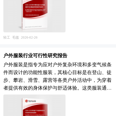
的目的。毛毯的纤维密度、织造工艺及后处理技术
慧物流、乡村振兴等类型项目规划经验。 中研普
直接影响其保暖性、柔软度和耐用性，例如高支数
华28年的产业研究服务经验，形成了独特的产业研
羊毛经过缩绒处理后形成的绒毛，能通过捕捉更多
究及战略投资一体化服务体系，涉及8000多个细分
静止空气提升保暖效果；而腈纶等化学纤维则通过
行业，积累了数十万份行业研究报告数据库、服务
仿羊毛结构实现轻量化与易护理特性。 作为家居
了20多万家企事业单位，现已成为中国最具影响力
轻工
毛毯
2026-02-26
生活的常见用品，毛毯的应用场景覆盖睡眠、休闲
的产业研究咨询综合服务机构。集团下属研究院的
及装饰等多个领域。其柔软亲肤的特性使其成为床
产业研究报告在大量周密的市场调研基础上，主要
户外服装行业可行性研究报告
品配套的重要选择，可单独作为盖毯使用，也可作
依据了国家统计局、国家商务部、国家市场监督管
户外服装是指专为应对户外复杂环境和多变气候条
为床单或被套的辅助保暖层；轻便易携带的特点则
理总局、国家发改委、国家经济信息中心、国务院
件而设计的功能性服装，其核心目标是在登山、徒
使其适用于沙发、座椅的局部覆盖，或户外野餐、
发展研究中心、国家海关总署、中国经济景气监测
步、攀岩、滑雪、露营等各类户外活动中，为穿着
旅行时的临时保暖工具；而色彩丰富的设计语言更
中心、中国行业研究网、国内外相关报刊杂志的基
者提供有效的身体保护与舒适体验。这类服装通常
使其成为空间装饰的点缀元素，通过与家居风格的
础信息以及睡袋专业研究单位等公布和提供的大量
需具备防风、防水、透气、保暖、抗紫外线、耐
呼应提升整体美感。 本研究咨询报告由中研普华
资料。对我国睡袋的行业现状、市场各类经营指标
磨、轻量化及易收纳等多种性能，并根据实际需求
咨询公司领衔撰写，在大量周密的市场调研基础
的情况、重点企业状况、区域市场发展情况等内容
在不同功能间实现平衡。由于户外活动常伴随高强
上，主要依据了国家统计局、国家商务部、国家发
进行详细的阐述和深入的分析，着重对睡袋业务的