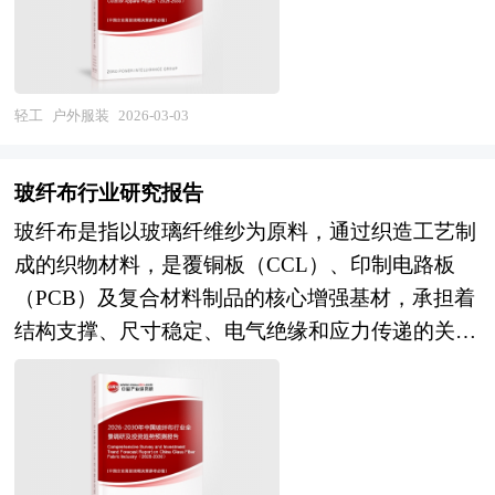
度运动与极端天气，服装需在保证防护性的同时，
改委、国家经济信息中心、国务院发展研究中心、
发展进行详尽深入的分析，并根据睡袋行业的政策
有效排出体内湿气与热量，避免因汗液积聚导致失
国家海关总署、全国商业信息中心、中国经济景气
经济发展环境对睡袋行业潜在的风险和防范建议进
温或闷热不适。 《2026-2030年版户外服装项目可
监测中心、中国行业研究网、全国及海外多种相关
行分析。 《2026年版睡袋产业规划专项研究报
行性研究报告》为中研普华公司独家首创针对行业
轻工
户外服装
2026-03-03
报纸杂志的基础信息等公布和提供的大量资料和数
告》由中研产业规划院领衔制作，精英专家团队在
投资可行性研究咨询服务的专项研究报告。报告分
据，客观、多角度地对中国毛毯市场进行了分析研
上千个重大项目积累了宝贵经验，为项目成功落地
为：行业通用版、专业定制版。行业通用版是中研
究。报告在总结中国毛毯行业发展历程的基础上，
玻纤布行业研究报告
保驾护航。中研产业规划院率先在业内提出“全流
普华根据行业一般水平测算好了行业指标数据，作
结合新时期的各方面因素，对中国毛毯行业的发展
程一体化”综合解决方案，提供从前期拿地策划、
玻纤布是指以玻璃纤维纱为原料，通过织造工艺制
为行业通用的模板报告，企业可以自行补充单位信
趋势给予了细致和审慎的预测论证。报告资料详
定位策划、概念规划、空间规划、总体规划、城市
成的织物材料，是覆铜板（CCL）、印制电路板
息，稍做调整就可以作为项目报告使用。我们也可
实，图表丰富，既有深入的分析，又有直观的比
设计、建筑设计、景观设计、IP设计、商业模式设
（PCB）及复合材料制品的核心增强基材，承担着
以根据企业具体项目要求专项编写专业定制版，并
较，为毛毯企业在激烈的市场竞争中洞察先机，能
计、招商、投资、运营等一系列咨询服务。 中研
结构支撑、尺寸稳定、电气绝缘和应力传递的关键
根据详细要求合理报价，为企业项目立项、上马、
准确及时的针对自身环境调整经营策略。
普华通过对睡袋行业长期跟踪监测，分析睡袋行业
功能。从产业定位看，玻纤布处于电子材料和复合
融资提供全程指引服务。 中研普华具有丰富的项
需求、供给、经营特性、获取能力、产业链和价值
材料产业链的中游，其技术性能直接决定下游产品
目可行性分析报告案例编制经验和一流的团队，能
链等多方面的内容，整合行业、市场、企业、用户
的机械强度、耐热性、介电性能和可靠性，产品形
够为您设计项目建设方案，完成包括市场和销售、
等多层面数据和信息资源，为客户提供深度的睡袋
态从传统的E玻纤布向低介电（Low Dk/Df）的NE
规模和产品、厂址及建设工程方案、原辅料供应、