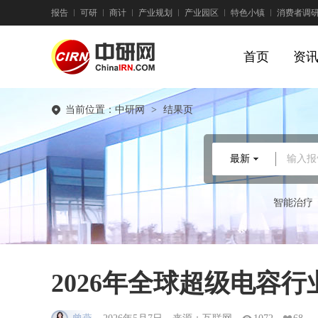
报告
可研
商计
产业规划
产业园区
特色小镇
消费者调
首页
资
当前位置：
中研网
>
结果页
最新
输入报
智能治疗
2026年全球超级电容