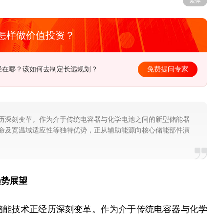
繁体
怎样做价值投资？
径在哪？该如何去制定长远规划？
，通信设备企业的投资机会在哪里？
免费提问专家
历深刻变革。作为介于传统电容器与化学电池之间的新型储能器
命及宽温域适应性等独特优势，正从辅助能源向核心储能部件演
趋势展望
储能技术正经历深刻变革。作为介于传统电容器与化学