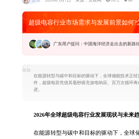
曾燕
2026年5月7日
来源：互联网
1072
68
超级电容行业市场需求与发展前景如何?
广东用户提问：中国海洋经济走出去的新路
福建用户提问：5G牌照发放，产业加快布局
在能源转型与碳中和目标的驱动下，全球储能技术正经
件，超级电容凭借其毫秒级充放电响应、百万次循环寿
进。
2026年全球超级电容行业发展现状与未来
在能源转型与碳中和目标的驱动下，全球