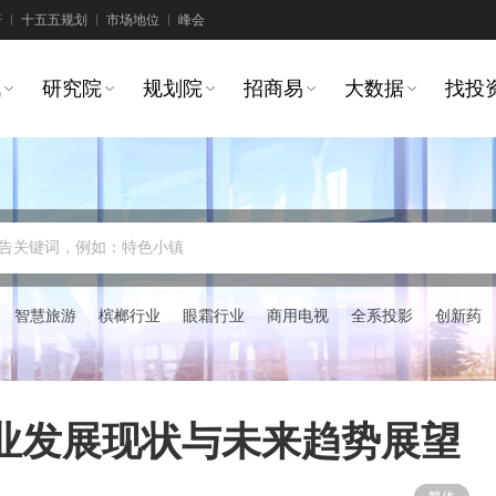
研
十五五规划
市场地位
峰会
讯
研究院
规划院
招商易
大数据
找投
告关键词，例如：特色小镇
智慧旅游
槟榔行业
眼霜行业
商用电视
全系投影
创新药
行业发展现状与未来趋势展望