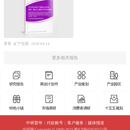
信息中心、中国经济景气监测中心、中国行业研究
不断侵蚀垂直赛道空间，社交电商、内容电商、即
行业研究网、全国及海外相关报刊杂志的基础信息
期，多模态大模型、世界模型、具身智能等前沿技
国家开始推行限制原矿出口的政策，致力于推动国
网、全国及海外多种相关报刊杂志的基础信息以及
时零售等新形态也对垂直电商的传统运营模式形成
以及智能仓储行业研究单位等公布和提供的大量资
术突破将极大拓展生成式AI在电商领域的应用边
内下游加工产业发展，提升本国在矿产价值链中的
专业研究单位等公布和提供的大量资料。对全球及
冲击。在此背景下，存活并发展的垂直电商企业普
料。报告对我国智能仓储行业的供需状况、发展现
界，AI Agent从辅助工具进化为自主决策的商业智
地位。这一趋势使得全球矿产供应结构发生显著变
国内3PL物流行业作了详尽深入的分析，是企业进
遍呈现三大特征：一是供应链深度整合，向上游延
状、子行业发展变化等进行了分析，重点分析了国
能体，有望重构电商运营的核心范式。行业前景体
化，原矿供应的收紧促使消费国不得不重新审视自
行市场研究工作时不可或缺的重要参考资料，同时
伸至产地、工厂或品牌方，建立独家货源或定制生
内外智能仓储行业的发展现状、如何面对行业的发
现为三个维度的战略演进：在消费体验维度，"所
身的供应链布局。与此同时，主要消费国为保障关
也可作为金融机构进行信贷分析、证券分析、投资
零售
矿产贸易
2026-04-14
产能力；二是内容社区化运营，以专业测评、使用
展挑战、行业的发展建议、行业竞争力，以及行业
想即所得"的意图电商成为现实，AI通过深度理解
键矿产供应链安全，积极通过组建贸易联盟、签署
分析等研究工作时的参考依据。
教程、用户UGC构建信任纽带，提升用户粘性与复
的投资分析和趋势预测等等。报告还综合了智能仓
用户需求实现从"搜索-浏览-购买"到"对话-定制-交
更多相关报告
双边或多边贸易协议等方式，构建更加稳定的供应
购率；三是全渠道场景融合，打通线上商城、私域
储行业的整体发展动态，对行业在产品方面提供了
付"的交互革命，个性化商品定制、预测性消费、
体系。部分国家甚至将矿产资源争夺与地缘政治深
社群、线下体验店及即时配送网络，形成闭环服务
参考建议和具体解决办法。报告对于智能仓储产品
跨场景无缝购物体验成为标配；在商家运营维度，
度绑定，动用外交、经济等多种手段，在全球范围
能力。行业整体呈现"大浪淘沙、精耕细作、生态
生产企业、经销商、行业管理部门以及拟进入该行
AI贯穿选品、定价、营销、客服、物流全链路，智
研究报告
商业计划书
产业规划
产业园区
内布局关键矿产资源，试图打造由自身掌控的排他
融合"的发展特征。 展望未来，中国垂直电商将在
业的投资者具有重要的参考价值，对于研究我国智
能供应链实现需求预测与库存优化的动态平衡，中
性供应链，这无疑加剧了全球矿产贸易领域的竞争
消费分级深化与数字技术赋能的双重驱动下迎来差
能仓储行业发展规律、提高企业的运营效率、促进
小商家借助AI工具获得与大企业同台竞技的能力，
与博弈。 全球绿色和数字转型的加速，也对矿产
异化发展新机遇。"十五五"时期，中国中等收入群
特色小镇
市场调研
消费者调研
十五五规划
企业的发展壮大有学术和实践的双重意义。
电商运营的智能化、自动化水平显著提升；在产业
贸易产生了深远影响。铜、锂等关键矿产的需求因
体持续扩大与Z世代成为消费主力，催生对专业
生态维度，电商平台从流量撮合向技术赋能转型，
新能源、电子信息等产业的快速发展而激增，推动
中研普华
|
付款账号
|
客户服务
|
媒体报道
化、品质化、情感化消费的强烈需求，为垂直电商
生成式AI成为平台核心基础设施，"模型即服
其价格在2025年达到历史新高后，2026年供应短缺
中研网
Copyright © 1998-2025 粤ICP备05036522号