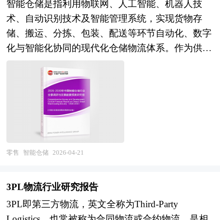
智能仓储是指利用物联网、人工智能、机器人技
消费者需求，助力企业开发更贴合市场的产品，同
征；在供给端，国产设备在性价比、交付速度及本
术、自动识别技术及智能管理系统，实现货物存
时通过智能化生产提高效率、降低成本。在营销
土化服务方面形成优势，但在高速分拣、精密控
储、搬运、分拣、包装、配送等环节自动化、数字
端，AI驱动的个性化推荐、虚拟场景展示等方式，
制、核心软件算法等高端领域仍面临国际竞争压
化与智能化协同的现代化仓储物流体系。作为供应
极大提升了消费者的购物体验，增强了品牌粘性。
力，行业价格战与同质化竞争现象突出。此外，仓
链基础设施的核心节点，智能仓储涵盖自动化立体
商业航天的快速崛起，则为特许商品开辟了全新赛
储智能化与上游制造、下游配送的协同不足，数据
仓库、智能分拣系统、AGV/AMR移动机器人、智
道，太空主题的特许商品成为市场新宠，满足了消
孤岛与标准缺失制约全链路优化，行业整体呈
能穿梭车、自动装卸设备、仓储管理软件
费者对太空探索的好奇与向往。 经济层面，A股市
现"装备普及、系统集成、生态待构"的发展特征。
（WMS）及数字孪生运维平台等关键装备与系
场的持续升温、非洲新兴市场的价值重估，为特许
展望未来，中国智能仓储行业将在产业升级深化与
统，是连接生产制造与终端消费、提升全链路流通
商品企业带来了更多的融资机会与市场空间。企业
数字技术成熟的双重驱动下迎来高质量发展新阶
效率的战略性产业。随着我国制造业升级、电商新
可以借助资本市场的力量加速扩张，同时布局非洲
段。"十五五"时期，智能制造与工业互联网全面推
零售扩张及物流成本优化需求加剧，智能仓储正从
零售
智能仓储
2026-04-21
等新兴市场，挖掘潜在消费需求。而全球经济增长
进，工厂内物流与仓储系统的一体化集成需求激
单一的存储功能向集库存管理、订单履约、数据分
放缓的预期，又促使企业不断优化产品结构，提升
增；即时零售、跨境电商、冷链物流等新业态爆发
析、增值服务于一体的智慧供应链枢纽演进，成为
产品附加值，以在激烈的市场竞争中站稳脚跟。
3PL物流行业研究报告
式增长，对仓储的响应速度、柔性能力及温控精度
现代物流体系与数字经济深度融合的关键载体。
本研究咨询报告由中研普华咨询公司领衔撰写，在
提出更高要求；劳动力成本上升与"双碳"目标约束
3PL即第三方物流，英文全称为Third-Party
当前，中国智能仓储行业正处于技术密集投入与商
大量周密的市场调研基础上，主要依据了国家统计
则从经济性与可持续性两端倒逼智能化改造。行业
Logistics，也常被称为合同物流或合约物流，是相