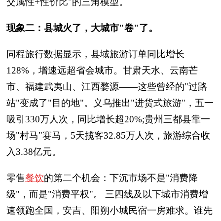
交属性+性价比"的三角模型。
现象二：县城火了，大城市"卷"了。
同程旅行数据显示，县域旅游订单同比增长
128%，增速远超省会城市。甘肃天水、云南芒
市、福建武夷山、江西婺源——这些曾经的"过路
站"变成了"目的地"。义乌推出"进货式旅游"，五一
吸引330万人次，同比增长超20%;贵州三都县靠一
场"村马"赛马，5天揽客32.85万人次，旅游综合收
入3.38亿元。
零售
餐饮
的第二个机会：下沉市场不是"消费降
级"，而是"消费平权"。 三四线及以下城市消费增
速领跑全国，安吉、阳朔小城民宿一房难求。谁先