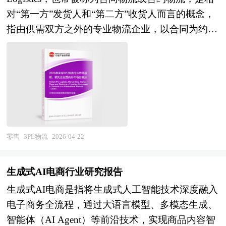
业模式验证的关键成长期。经过多年发展，我国已
局、国家商务部、国家发改委、国家经济信息中
前景体现为三个维度的战略演进：在技术维度，AI
对“第一方”发货人和“第二方”收货人而言的概念，
成为全球最大的智能仓储装备市场与应用场景聚集
心、国务院发展研究中心、全国商业信息中心、中
视觉识别、数字孪生、群体智能调度、柔性抓取等
指由供需双方之外的专业物流企业，以合同为约
地，在电商物流、汽车、医药、新能源、快消品等
国经济景气监测中心、中国行业研究网、全国及海
前沿技术加速落地，仓储机器人从"单体智
束、以结盟为基础，为客户提供系列化、个性化、
领域涌现出一批标杆性智能仓项目，AGV/AMR出
外多种相关报刊杂志的基础信息以及专业研究单位
能"向"群体协同"进化，人机协作模式成为主流，
信息化物流代理服务的业务模式。这类物流企业不
货量、立体库建设规模均居世界前列。与此同时，
等公布和提供的大量资料。对全球及国内特许商品
绿色仓储技术（光伏屋顶、能量回收、低碳制冷）
拥有商品，也不参与商品的买卖，仅凭借自身的专
行业面临结构性分化与深层次挑战：在需求端，头
行业作了详尽深入的分析，是企业进行市场研究工
与智能能耗管理深度融合；在应用维度，智能仓储
业能力和资源，为客户处理部分或全部物流相关业
部企业智能仓建设进入成熟期，追求从自动化向智
作时不可或缺的重要参考资料，同时也可作为金融
从电商物流向制造业厂内物流、农业冷链、医药物
务。 从服务范畴来看，3PL的服务内容十分广泛，
能化的价值跃迁，而广大中小企业受制于投资回报
机构进行信贷分析、证券分析、投资分析等研究工
流、危化品仓储等更多领域渗透，云仓模式、共享
涵盖了物流运作的多个环节。基础服务包括仓储管
周期与技术门槛，智能化改造进程相对滞后，市场
作时的参考依据。
仓储、仓配一体化等创新业态蓬勃发展，仓储节点
理、货物运输、订单处理与配送等，能够满足客户
零售
3PL物流
2026-04-22
呈现"高端引领、中端渗透、低端观望"的梯度特
向"前店后仓、仓店一体"的社区化、分布式方向延
货物从存储到送达的基本流转需求；在此之上，还
征；在供给端，国产设备在性价比、交付速度及本
伸；在产业维度，智能仓储系统集成商向"咨询规
可提供如物流系统设计、EDI（电子数据交换）对
土化服务方面形成优势，但在高速分拣、精密控
生成式AI电商行业研究报告
划+装备集成+软件平台+运营服务"全生命周期服务
接、报表管理、货物集运、承运人选择、货代及海
制、核心软件算法等高端领域仍面临国际竞争压
生成式AI电商是指将生成式人工智能技术深度融入
商转型，产业互联网平台赋能仓储资源社会化共
关代理、运费支付与谈判等增值服务，甚至能为客
力，行业价格战与同质化竞争现象突出。此外，仓
电子商务全流程，通过大语言模型、多模态生成、
享，具备核心技术自主化、行业场景理解深度及全
户提供供应链优化咨询、物流数据分析等高端服
储智能化与上游制造、下游配送的协同不足，数据
智能体（AI Agent）等前沿技术，实现商品内容智
球化项目交付能力的企业将在新一轮竞争中构建护
务，形成一套完整的物流解决方案。 3PL企业内部