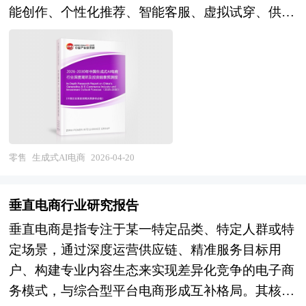
孤岛与标准缺失制约全链路优化，行业整体呈
能创作、个性化推荐、智能客服、虚拟试穿、供应
城河。 本研究咨询报告由中研普华咨询公司领衔
通常可分为资产基础供应商和非资产基础供应商两
现"装备普及、系统集成、生态待构"的发展特征。
链优化及精准营销等创新应用的新型电商形态。作
撰写，在大量周密的市场调研基础上，主要依据了
类。资产基础供应商拥有自己的运输车辆、仓库等
展望未来，中国智能仓储行业将在产业升级深化与
为人工智能与数字商业融合的前沿领域，生成式AI
国家统计局、国家商务部、国家发改委、国家经济
实质性资产，直接开展物流操作业务；非资产基础
数字技术成熟的双重驱动下迎来高质量发展新阶
电商不仅重塑了传统电商"人货场"的连接方式，更
信息中心、国务院发展研究中心、国家海关总署、
供应商则更偏向于物流管理公司，不拥有或租赁实
段。"十五五"时期，智能制造与工业互联网全面推
从根本上改变了商品信息生产、用户交互体验及商
全国商业信息中心、中国经济景气监测中心、中国
体资产，主要凭借专业的物流管理团队和先进的物
进，工厂内物流与仓储系统的一体化集成需求激
业决策逻辑，成为推动电商行业从"数字化"向"智
行业研究网、全国及海外相关报刊杂志的基础信息
流信息系统，为客户整合社会物流资源，提供物流
增；即时零售、跨境电商、冷链物流等新业态爆发
能化"跃迁的关键力量。其产业生态涵盖基础大模
以及智能仓储行业研究单位等公布和提供的大量资
规划、协调与管理服务。 在运作模式上，3PL以合
式增长，对仓储的响应速度、柔性能力及温控精度
型提供商、电商SaaS服务商、平台型电商企业、品
零售
生成式AI电商
2026-04-20
料。报告对我国智能仓储行业的供需状况、发展现
同为核心，通过与客户签订一定期限的物流服务合
提出更高要求；劳动力成本上升与"双碳"目标约束
牌商家及技术解决方案供应商等多元主体，是观察
状、子行业发展变化等进行了分析，重点分析了国
同，明确双方的权利与义务，规范物流服务的内
则从经济性与可持续性两端倒逼智能化改造。行业
中国数字经济创新与消费模式变革的重要窗口。
内外智能仓储行业的发展现状、如何面对行业的发
容、标准和流程。这种合作模式具有长期性和战略
垂直电商行业研究报告
前景体现为三个维度的战略演进：在技术维度，AI
当前，中国生成式AI电商正处于技术落地加速与商
展挑战、行业的发展建议、行业竞争力，以及行业
性，3PL企业会根据客户的行业特性、业务规模、
垂直电商是指专注于某一特定品类、特定人群或特
视觉识别、数字孪生、群体智能调度、柔性抓取等
业模式验证的关键探索期。经过2023年以来的快速
的投资分析和趋势预测等等。报告还综合了智能仓
运营需求等，量身定制个性化的物流方案，并借助
定场景，通过深度运营供应链、精准服务目标用
前沿技术加速落地，仓储机器人从"单体智
迭代，以文生图、文生视频、智能写作为代表的内
储行业的整体发展动态，对行业在产品方面提供了
先进的信息技术，实现物流全流程的可视化管理，
户、构建专业内容生态来实现差异化竞争的电子商
能"向"群体协同"进化，人机协作模式成为主流，
容生成技术已在商品详情页制作、营销文案产出、
参考建议和具体解决办法。报告对于智能仓储产品
让客户能够实时掌握货物的运输、存储状态，确保
务模式，与综合型平台电商形成互补格局。其核心
绿色仓储技术（光伏屋顶、能量回收、低碳制冷）
短视频创作等场景实现规模化应用，显著降低了商