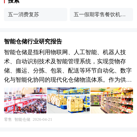
搜索
五一消费复苏
五一假期零售餐饮机会
分析
智能仓储行业研究报告
智能仓储是指利用物联网、人工智能、机器人技
术、自动识别技术及智能管理系统，实现货物存
储、搬运、分拣、包装、配送等环节自动化、数字
化与智能化协同的现代化仓储物流体系。作为供应
链基础设施的核心节点，智能仓储涵盖自动化立体
仓库、智能分拣系统、AGV/AMR移动机器人、智
能穿梭车、自动装卸设备、仓储管理软件
（WMS）及数字孪生运维平台等关键装备与系
零售
智能仓储
2026-04-21
统，是连接生产制造与终端消费、提升全链路流通
效率的战略性产业。随着我国制造业升级、电商新