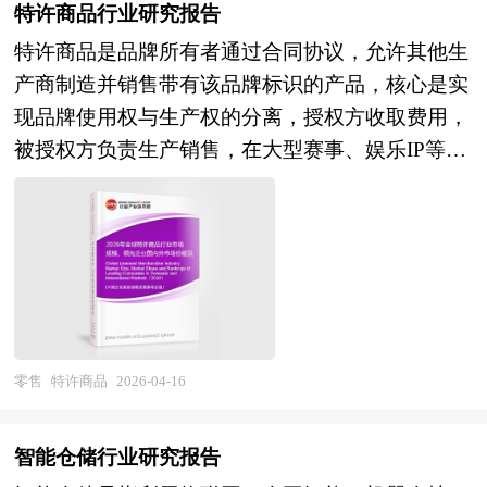
特许商品行业研究报告
零售扩张及物流成本优化需求加剧，智能仓储正从
特许商品是品牌所有者通过合同协议，允许其他生
单一的存储功能向集库存管理、订单履约、数据分
产商制造并销售带有该品牌标识的产品，核心是实
析、增值服务于一体的智慧供应链枢纽演进，成为
现品牌使用权与生产权的分离，授权方收取费用，
现代物流体系与数字经济深度融合的关键载体。
被授权方负责生产销售，在大型赛事、娱乐IP等领
当前，中国智能仓储行业正处于技术密集投入与商
域应用广泛 中东地区持续升级的地缘冲突，导致
业模式验证的关键成长期。经过多年发展，我国已
全球能源供应紧张、通胀高企，这让特许商品行业
成为全球最大的智能仓储装备市场与应用场景聚集
的成本压力陡增。原材料价格上涨、物流成本攀
地，在电商物流、汽车、医药、新能源、快消品等
升，压缩了企业的利润空间，同时也削弱了部分消
领域涌现出一批标杆性智能仓项目，AGV/AMR出
费者的购买力，尤其是对中低端特许商品的需求受
货量、立体库建设规模均居世界前列。与此同时，
到明显影响。但从另一个角度看，冲突引发的全球
行业面临结构性分化与深层次挑战：在需求端，头
对安全与稳定的渴望，也让带有和平、团结等主题
部企业智能仓建设进入成熟期，追求从自动化向智
零售
特许商品
2026-04-16
的特许商品获得了更多关注，成为消费者情感寄托
能化的价值跃迁，而广大中小企业受制于投资回报
的载体。 科技领域，AI大模型的落地攻坚正重塑
周期与技术门槛，智能化改造进程相对滞后，市场
智能仓储行业研究报告
特许商品的生产与营销模式。AI技术能够精准洞察
呈现"高端引领、中端渗透、低端观望"的梯度特