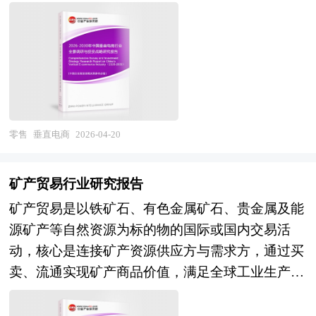
生产企业、经销商、行业管理部门以及拟进入该行
物流服务的高效与透明。 3PL的出现，是社会分工
特征在于"专而深"——聚焦细分领域建立品类认知
与智能能耗管理深度融合；在应用维度，智能仓储
家的内容生产成本；智能客服与AI导购从简单的问
业的投资者具有重要的参考价值，对于研究我国智
细化和物流产业专业化发展的必然结果。随着经济
壁垒，通过专业化选品、深度内容种草、社群化用
从电商物流向制造业厂内物流、农业冷链、医药物
答交互向多轮对话、意图理解、个性化推荐升级，
能仓储行业发展规律、提高企业的运营效率、促进
全球化和电子商务的快速发展，企业的物流需求日
户运营及定制化服务体验，满足消费者在特定领域
流、危化品仓储等更多领域渗透，云仓模式、共享
部分头部平台的AI服务覆盖率已超过半数咨询量；
企业的发展壮大有学术和实践的双重意义。
益复杂，传统的自营物流模式需要企业投入大量的
的品质升级与个性化需求。涵盖生鲜食品、母婴用
仓储、仓配一体化等创新业态蓬勃发展，仓储节点
数字人直播、虚拟试衣间、AI模特等创新应用逐步
资金、人力和物力用于物流设施建设与运营管理，
品、美妆个护、家居家装、医药健康、宠物消费、
向"前店后仓、仓店一体"的社区化、分布式方向延
从概念走向商用，为消费者提供沉浸式购物体验。
不仅会分散企业的核心业务精力，还可能因专业能
潮流服饰、工业品采购等多元赛道，垂直电商是观
伸；在产业维度，智能仓储系统集成商向"咨询规
与此同时，行业面临多重挑战：生成内容的质量稳
力不足导致物流效率低下、成本过高。而3PL企业
察中国消费分层、产业升级与数字商业创新的重要
划+装备集成+软件平台+运营服务"全生命周期服务
零售
垂直电商
2026-04-20
定性与版权归属问题仍有待规范，AI推荐算法
凭借其规模化运作、专业化管理和资源整合能力，
产业切片。 当前，中国垂直电商行业正处于模式
商转型，产业互联网平台赋能仓储资源社会化共
的"信息茧房"效应与数据隐私保护引发监管关注，
能够帮助企业降低物流成本、提高物流效率、优化
迭代与价值重构的关键调整期。经过多年发展，行
享，具备核心技术自主化、行业场景理解深度及全
中小商家在技术接入成本与人才储备方面存在短
矿产贸易行业研究报告
资源配置，让企业可以集中精力发展核心业务，提
业经历了从早期流量红利驱动向供应链能力驱动、
球化项目交付能力的企业将在新一轮竞争中构建护
板，平台、商家与技术服务商之间的价值分配机制
矿产贸易是以铁矿石、有色金属矿石、贵金属及能
升市场竞争力，因此逐渐成为现代物流体系中的重
再向用户资产深度运营的转型：部分早期垂直电商
城河。 本研究咨询报告由中研普华咨询公司领衔
尚在磨合。行业整体呈现"技术驱动、场景渗透、
源矿产等自然资源为标的物的国际或国内交易活
要组成部分。 本研究咨询报告由中研普华咨询公
因流量成本攀升、品类扩张失控或供应链短板而退
撰写，在大量周密的市场调研基础上，主要依据了
生态重构"的发展特征，头部平台与科技企业的战
动，核心是连接矿产资源供应方与需求方，通过买
司领衔撰写，在大量周密的市场调研基础上，主要
出市场，而扎根特定领域、建立核心壁垒的新型垂
国家统计局、国家商务部、国家发改委、国家经济
略布局深刻影响着产业演进方向。 展望未来，中
卖、流通实现矿产商品价值，满足全球工业生产对
依据了国家统计局、国家商务部、国家发改委、国
直平台则展现出较强韧性。与此同时，综合电商平
信息中心、国务院发展研究中心、国家海关总署、
国生成式AI电商将在大模型能力跃升与电商生态深
原材料的需求，贸易模式涵盖现货交易、期货交易
家经济信息中心、国务院发展研究中心、全国商业
台通过频道垂直化、品牌旗舰店升级及直播内容化
全国商业信息中心、中国经济景气监测中心、中国
度协同的双重驱动下迎来爆发式增长。"十五五"时
及长期协议等。 从资源国层面来看，越来越多的