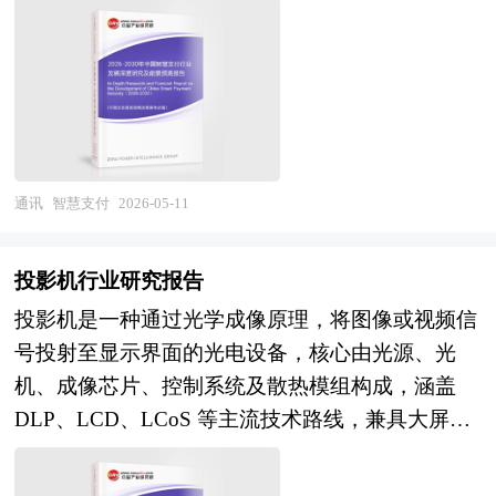
链路，包含移动支付、数字人民币、无感支付、跨
网络等新型基础设施投资持续加码；低轨卫星互联
的普及，AI电商正推动电商行业从“流量搬运”转
外多种相关报刊杂志的基础信息以及专业研究单位
境智能支付等多元形态。作为数字经济的核心基础
网星座建设掀起新一轮空间通信基础设施竞赛。在
向“智能体培育”，其底层分发逻辑也从传统的“流
等公布和提供的大量资料。对全球及国内打印设备
设施与普惠金融的重要载体，智慧支付贯通零售、
供给侧，行业技术壁垒与资金壁垒持续抬高，基站
量收租”模式向“决策抽佣”模式转变，流量分发权
行业作了详尽深入的分析，是企业进行市场研究工
交通、医疗、政务、供应链等国民经济关键领域，
芯片、高速光模块、核心路由器等关键领域的技术
逐渐从电商平台转移到AI模型手中。这一转变不仅
作时不可或缺的重要参考资料，同时也可作为金融
上游关联算法算力、安全技术与数据服务供给，中
竞争白热化。与此同时，地缘政治因素对全球供应
是电商行业的技术升级，更是生产要素与分配逻辑
机构进行信贷分析、证券分析、投资分析等研究工
游聚焦支付机构、清算组织与技术解决方案服务
链与市场竞争格局产生深远影响，主要经济体将通
的系统性更迭，标志着电子商务正从“信息化工
作时的参考依据。
商，下游赋能千万级商户与海量用户，是 “十五五”
通讯
智慧支付
2026-05-11
信基础设施安全可控提升至战略高度，本土化采购
具”向“智能体商业”跨越，重构着行业的竞争格局
时期深化金融改革、激活消费市场、推动数字中国
与多元化供应成为行业重要趋势。在市场格局方
与用户的购物体验。 本研究咨询报告由中研普华
建设的战略性支撑产业。 当前中国智慧支付行业
面，中国企业在5G基站、光通信设备等领域凭借
投影机行业研究报告
咨询公司领衔撰写，在大量周密的市场调研基础
已从高速普及期迈入合规化深耕、智能化升级、生
技术积累、成本优势与交付能力占据全球领先份
投影机是一种通过光学成像原理，将图像或视频信
上，主要依据了国家统计局、国家商务部、国家发
态化协同的成熟发展阶段。随着数字经济深度渗透
额，但在高端芯片、核心软件及北美等特定市场仍
号投射至显示界面的光电设备，核心由光源、光
改委、国家经济信息中心、国务院发展研究中心、
与居民消费习惯全面线上化，传统支付模式加速向
面临复杂环境，行业整体呈现"技术高端化、市场
机、成像芯片、控制系统及散热模组构成，涵盖
全国商业信息中心、中国经济景气监测中心、中国
数字化、智能化转型，行业基础设施持续完善，交
区域化、生态融合化"的发展特征。 展望未来，全
DLP、LCD、LCoS 等主流技术路线，兼具大屏显
行业研究网、全国及海外多种相关报刊杂志的基础
易效率与覆盖广度稳居全球前列。市场形成头部平
球通信设备行业将在网络技术革命与数字经济增长
示、空间灵活、便携易用等特性，是家庭娱乐、商
信息以及专业研究单位等公布和提供的大量资料。
台引领、金融机构发力、科技企业创新的多元竞合
的双重驱动下迎来历史性发展机遇。"十五五"时
用办公、教育教学、工程文旅及车载显示等场景的
对我国AI电商行业作了详尽深入的分析，是企业进