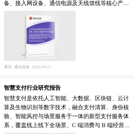
备、接入网设备、通信电源及天线馈线等核心产
主治理。它能基于用户的历史浏览、购买记录、实
为制造业降本增效的重要技术路径；传统2D打印
品，是构建现代信息基础设施、支撑数字经济发展
时交互情绪等数据，生成极具针对性的营销内容，
设备则将加速向智能化、服务化转型，管理打印服
的战略性基础产业。作为连接人与人、人与物、物
甚至为用户规划个性化的购物清单，将服务从售后
务（MPS）模式将进一步深化。从区域竞争格局来
与物的技术底座，通信设备行业技术密集度高、标
延伸至全购物周期。在内容生产层面，AI电商摆脱
看，亚太地区尤其是中国市场的本土化替代进程将
准依赖性强、产业带动效应显著，其发展水平直接
了传统电商对人工拍摄、模特、后期剪辑的依赖，
持续推进，国产品牌在自主可控政策支持下有望在
决定一国信息通信网络的覆盖能力、传输效率与安
借助AIGC技术大幅压缩素材制作周期，实现内容
政企市场获得更大发展空间。整体而言，打印设备
全韧性。随着5G-A/6G技术演进、算力网络融合及
的批量、高效生成，成本随算力提升持续降低。
行业虽面临数字化替代的长期挑战，但在智能制
卫星互联网兴起，通信设备正从传统的连接管道向
通讯
通信设备
2026-04-21
在运营与供应链端，AI电商实现了全链路的智能化
造、个性化定制及工业高端应用的驱动下，行业仍
云网边端协同的智能信息基础设施演进，成为支撑
与自动化。它能通过AI算法实时优化定价策略，根
具备稳健的发展前景与结构性增长机遇，技术创新
全球数字化转型与数字经济增长的核心引擎。 当
据市场供需、竞品动态等调整商品价格；7×24小时
智慧支付行业研究报告
与生态重构将成为决定企业竞争位势的核心变量。
前，全球通信设备行业正处于技术代际跃迁与产业
的AI智能客服可即时处理多语种咨询，甚至能通过
本研究咨询报告由中研普华咨询公司领衔撰写，在
智慧支付是依托人工智能、大数据、区块链、云计
格局深度重构的关键攻坚期。在需求侧，全球5G
情感分析检测用户情绪，自动触发个性化补偿机
大量周密的市场调研基础上，主要依据了国家统计
算及生物识别等数字技术，融合支付清算、身份核
网络建设进入深化覆盖与价值变现阶段，5G-A技
制；后端供应链则借助预测性分析优化库存水平，
局、国家商务部、国家发改委、国家经济信息中
验、智能风控与场景服务于一体的新型支付服务体
术商用部署加速，面向垂直行业的专网应用与网络
减少过剩和短缺风险，实现从选品、研发、营销到
心、国务院发展研究中心、全国商业信息中心、中
系，覆盖线上线下全场景、C 端消费与 B 端经营全
切片需求快速增长；算力网络、全光网络、确定性
售后、物流的全流程数据驱动决策。 随着AI技术
国经济景气监测中心、中国行业研究网、全国及海