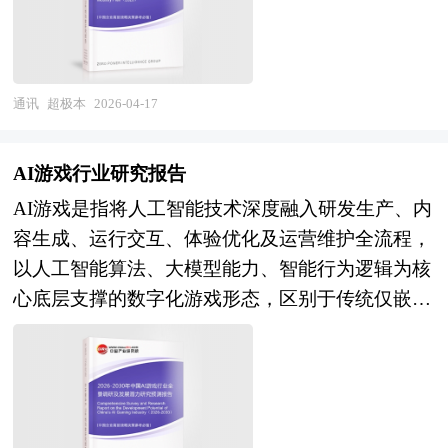
业数字化支付服务需求集中释放。产业层面，头部
互体验的战略角色。 产业规划一般包括产业发展
制式解决方案能力、全球化服务网络及行业应用
球投影机行业将进入高质量增长期，发展趋势聚焦
企业强化技术自研与生态开放，中小机构聚焦垂直
现状、产业特征分析、产业发展目标和发展定位、
Know-how的企业将获得更大发展空间；在产业维
四大核心方向。其一，家用娱乐需求持续扩容，年
赛道打造差异化优势，产业链上下游协同与跨机构
产业发展重点方向、产业空间引导和产业发展政策
度，通信设备制造商向"连接+算力+能力"的综合信
轻消费群体对百寸大屏、护眼观影、智能交互的需
互联互通水平持续提升；监管层面，合规框架持续
等。随着中国对外开放程度的深化，经济全球化和
息基础设施服务商转型，开放网络、云化基站、白
通讯
超极本
2026-04-17
求提升，超短焦激光投影、便携智能微投成为增长
完善，算法备案、数据治理、反垄断监管常态化，
区域化对产业发展的影响显著增强，产业间的竞争
盒硬件等趋势重构产业生态，具备核心技术自主可
主力，家庭影院场景加速普及。其二，技术创新驱
推动行业在规范中创新发展。 本研究咨询报告由
层次和深度也发生了变化。因此，科学预测产业发
控、标准引领能力及生态构建优势的企业将在新一
动产品升级，三色激光技术突破散斑痛点、渗透率
AI游戏行业研究报告
中研普华咨询公司领衔撰写，在大量周密的市场调
展趋势和空间变化态势，对产业发展和规划具有重
轮国际竞争中占据战略制高点。 本研究咨询报告
持续提升，AI 大模型赋能画质优化与多模态交
AI游戏是指将人工智能技术深度融入研发生产、内
研基础上，主要依据了国家统计局、国家商务部、
要的意义。中研普华拥有28年的产业规划、细分市
由中研普华咨询公司领衔撰写，在大量周密的市场
互，光机小型化、散热效能提升推动形态创新，全
容生成、运行交互、体验优化及运营维护全流程，
国家发改委、国家经济信息中心、国务院发展研究
场研究及大量项目运作经验，业务覆盖全球。累积
调研基础上，主要依据了国家统计局、国家商务
息投影、AR 投影等前沿技术逐步商用。其三，商
以人工智能算法、大模型能力、智能行为逻辑为核
中心、国家海关总署、全国商业信息中心、中国经
300多个产业园区规划落地项目案例，拥有丰富的
部、国家发改委、国家经济信息中心、国务院发展
用与新兴场景需求分化，教育领域数字化转型推动
心底层支撑的数字化游戏形态，区别于传统仅嵌入
济景气监测中心、中国行业研究网、全国及海外相
产业园区、特色小镇、田园综合体、文旅地产、智
研究中心、全国商业信息中心、中国经济景气监测
互动投影普及，商务场景 “云会议 + 便携投影” 需
基础程序化逻辑的游戏产品，依托机器学习、生成
关报刊杂志的基础信息以及智慧支付行业研究单位
慧物流、乡村振兴等类型项目规划经验。 中研普
中心、中国行业研究网、全国及海外多种相关报刊
求增长，文旅展览、车载 HUD、医疗教学等新兴
式AI、智能决策模型、环境感知运算等前沿技术，
等公布和提供的大量资料。报告对我国智慧支付行
华28年的产业研究服务经验，形成了独特的产业研
杂志的基础信息以及专业研究单位等公布和提供的
场景加速落地，定制化解决方案成竞争关键。其
重构游戏的内容创作模式、角色行为逻辑、人机互
业的供需状况、发展现状、子行业发展变化等进行
究及战略投资一体化服务体系，涉及8000多个细分
大量资料。对全球及国内通信设备行业作了详尽深
四，绿色低碳与生态融合成主流，全球能效标准升
动形式与动态运行机制，实现游戏世界的自主演
了分析，重点分析了国内外智慧支付行业的发展现
行业，积累了数十万份行业研究报告数据库、服务
入的分析，是企业进行市场研究工作时不可或缺的
级倒逼低功耗产品研发，行业从 “硬件销售” 向 “硬