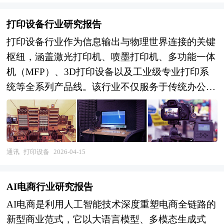
打印设备行业研究报告
打印设备行业作为信息输出与物理世界连接的关键
枢纽，涵盖激光打印机、喷墨打印机、多功能一体
机（MFP）、3D打印设备以及工业级专业打印系
统等全系列产品线。该行业不仅服务于传统办公文
印场景，更深度渗透至工业制造、包装标签、医疗
健康、建筑原型及个性化消费品等多元化应用领
域。随着数字化转型的纵深推进，打印设备已从单
纯的文档输出工具演进为集扫描、复印、传真、云
通讯
打印设备
2026-04-15
连接及智能管理于一体的综合信息处理终端，在政
企数字化办公、智慧教育、智能制造等场景中扮演
AI电商行业研究报告
着不可替代的角色。 当前，全球打印设备行业正
AI电商是利用人工智能技术深度重塑电商全链路的
处于结构性调整与技术迭代的关键窗口期。一方
新型商业范式，它以大语言模型、多模态生成式
面，远程办公与混合工作模式的常态化持续重塑市