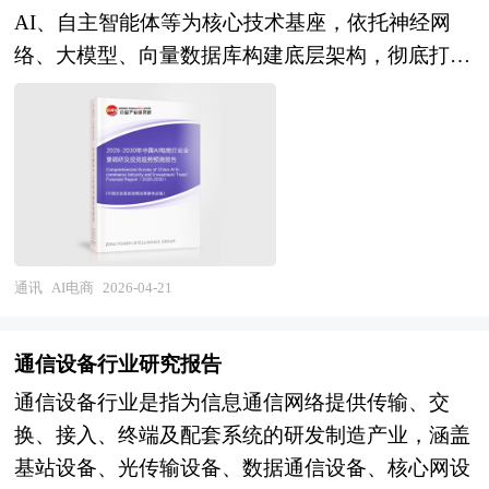
AI、自主智能体等为核心技术基座，依托神经网
场需求格局，家庭办公场景与中小企业对高性价
络、大模型、向量数据库构建底层架构，彻底打破
比、智能化打印解决方案的需求显著增长；另一方
了传统电商的运营逻辑与用户交互模式。 与传统
面，传统纸质文档需求面临电子签名、云存储及无
电商建立在“人找货”的搜索逻辑之上、依赖流量与
纸化办公系统的替代压力，行业增长动能正从消费
SKU堆砌不同，AI电商实现了“货找人”的精准触
级市场向工业级高端制造领域转移。值得关注的
达，通过机器学习算法深度分析用户行为数据，主
是，3D打印技术正加速从原型制作向批量生产跃
动将符合用户潜在需求的商品推送到其面前。在交
迁，在航空航天、医疗器械、汽车零部件等精密制
互方式上，它摒弃了传统的鼠标点击、触摸屏操
造领域展现出巨大的应用潜力。与此同时，人工智
控，转而以自然语言对话、语音交互、多模态感官
能与物联网技术的深度融合正在推动打印设备向智
通讯
AI电商
2026-04-21
为主要媒介，让用户无需再经历“关键词搜索—结
能化方向演进，故障预测、自动补墨、语音控制及
果筛选—点击详情—对比评价”的冗长决策路径，
云打印管理等功能已成为行业标配，而环保型耗
通信设备行业研究报告
只需通过对话就能直接获取针对性的购买建议和产
材、低能耗设计及循环经济模式的推广也在重塑行
通信设备行业是指为信息通信网络提供传输、交
品对比摘要，极大降低了信息过载带来的选择焦
业可持续发展路径。未来，打印设备行业将在"十
换、接入、终端及配套系统的研发制造产业，涵盖
虑，实现了从搜索导向向答案导向的转变。 AI电
五五"规划期间迎来新一轮技术革命与产业整合。
基站设备、光传输设备、数据通信设备、核心网设
商的核心价值在于实现决策增强、个性化体验与自
工业级3D打印设备有望突破批量化生产瓶颈，成