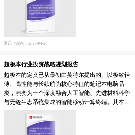
格局，服务从基础转账支付向 “支付 + 风控 + 营销
期，6G技术研发进入关键窗口期，通感算智融
核心输出终端，属于光电显示与智能硬件交叉领
行市场研究工作时不可或缺的重要参考资料，同时
+ 经营” 综合服务延伸，县域及农村市场下沉、跨
合、天地一体化网络、智能超表面等前沿方向将重
域，技术迭代快、应用场景广、消费属性强。 当
也可作为金融机构进行信贷分析、证券分析、投资
境贸易场景拓展成为新增长方向。同时，行业面临
塑网络架构；AI大模型训练推理、工业互联网、车
前，全球投影机行业正处于结构调整、技术升级、
分析等研究工作时的参考依据。
数据安全与隐私保护趋严、反垄断监管强化、算法
联网、沉浸式XR等应用爆发对网络带宽、时延、
格局重塑的关键阶段。从产业现状看，行业已形成
合规要求提升、中小机构技术能力不足等挑战，正
可靠性提出更高要求，驱动通信设备向高性能、智
“核心器件 - 光机制造 - 整机集成 - 渠道销售 - 内容
通讯
投影机
2026-04-28
从规模扩张转向质量提升、从流量竞争转向价值深
能化、绿色化方向升级。行业前景体现为三个维度
服务” 的完整产业链，市场需求由商用教育主导转
耕的关键转型期。未来，中国智慧支付行业将迎来
的战略演进：在技术维度，太赫兹通信、智能超表
向家用娱乐为核心、商用与新兴场景为补充的多元
技术深度融合、场景全域渗透、合规体系健全、开
超极本行业投资战略规划报告
面（RIS）、通算一体、算力路由等6G关键技术加
格局。竞争层面，国际品牌在高端工程机、专业显
放协同加速的高质量发展新阶段。技术层面，AI
超极本的定义已从最初由英特尔提出的、以极致轻
速突破，AI原生网络实现自优化、自演进、自治
示领域积淀深厚，中国品牌凭借智能化、性价比与
大模型、隐私计算与生物识别技术深度赋能，推动
薄、高性能与长续航为核心特征的笔记本电脑品
愈，硅光技术、CPO共封装光学等推动光通信设备
快速迭代能力，在智能微投、家用激光投影领域占
支付向无感化、个性化、高安全化演进，数字人民
类，演变为一个深度融合人工智能、先进材料科学
性能跃升，通信设备与算力基础设施的深度融合催
据全球重要份额，并加速向高端市场渗透。技术层
币应用场景持续拓宽，与传统支付体系形成互补共
与无缝生态系统集成的智能移动计算终端。其本质
生新一代智能网络架构；在市场维度，亚太、中
面，光源从传统灯泡向 LED、激光（尤其是三色
生格局。场景层面，消费零售、交通出行等高频场
不再仅仅是物理形态上的便携设备，而是作为个人
东、非洲等新兴市场的5G网络建设持续释放增量
激光）升级，分辨率向 4K/8K 迭代，AI 智能调
景持续优化，医疗教育、政务民生、产业供应链、
数字生活与工作的核心枢纽，承担着连接云端算
需求，发达市场聚焦网络升级与行业数字化赋能，
校、自动对焦、全屋互联等功能成为标配，产品向
跨境贸易等低频高价值场景加速落地，B 端小微企
力、调度跨端资源、保障数据安全与提供沉浸式交
卫星互联网与地面网络融合创造新增长极，具备全
高清化、激光化、智能化、便携化转型。未来，全