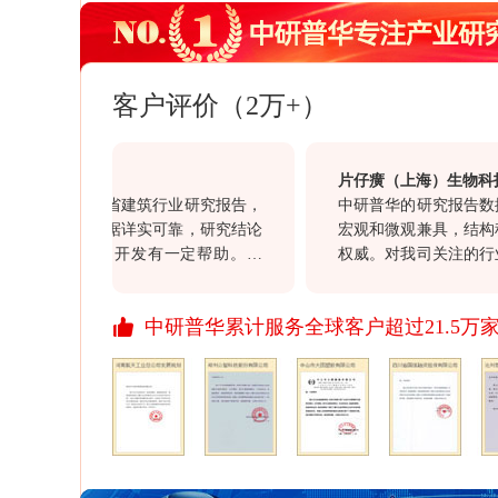
客户评价（2万+）
团有限公司
片仔癀（上海）生物科技研
购买的海南省建筑行业研究报告，
中研普华的研究报告数据可
观全面，数据详实可靠，研究结论
宏观和微观兼具，结构科学
我司的项目开发有一定帮助。另
权威。对我司关注的行业动
大客户经理赵勇在整个过程中表现
意义，同时对我司的投资决
责的服务态度，也值得点赞。
价值。通过此次合作对于贵司
中研普华累计服务全球客户超过21.5万
行业报告质量均满意，祝愿
资讯信息引领资讯行业的发
开拓更多、更丰富的资讯产
展、进步！