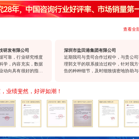
查看全
发有限公司
深圳市盐田港集团有限公司
靠，行业研究维度
近期我司与贵司合作过程中，与贵公司客户
，内容充实，数据
理郭文平的联系接洽过程中，针对我方合作
向具有很好的指导
告的种种细节，及时细致缜密地协助与各部
策具有很高的参考
沟通，确保报告及时交付。这种认真负责，
“一体化”服务和
重顾客的态度，也正是我们选择与贵公司
家，业绩斐然，好评如潮！
贵司继续以前沿的
作。
展，希望贵司不断
品，与我们共同发