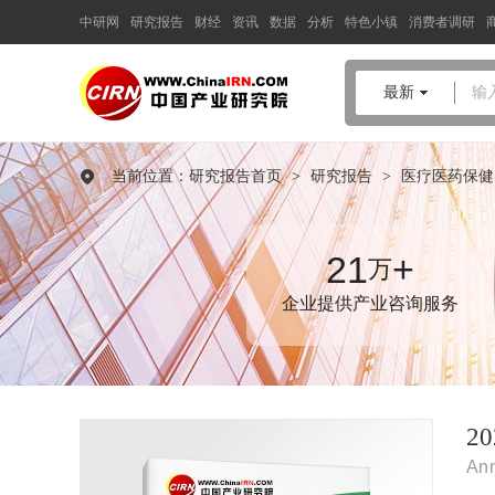
中研网
研究报告
财经
资讯
数据
分析
特色小镇
消费者调研
中国产业咨询领导者
最新
输
2024-2029年中国
曲克芦丁注
射液
市场深度调研与趋势预测
当前位置：
研究报告首页
>
研究报告
>
医疗医药保健
研究报告
品质保障，一年免费更新维护
报告编号：1908872
21
+
万
出版日期：2024年7月
企业提供产业咨询服务
《2024-2029年中国曲克芦丁注射液市场深度调研与趋势预测研究
报告》由中研普华曲克芦丁注射液行业分析专家领衔撰写，主要
分析了曲克芦丁注射液行业的市场规模、发展现状与投资前景，
同时对曲克芦丁注射液行业的未来发展做出科学的趋势预测和专
业的曲克芦丁注射液行业数据分析，帮助客户评估曲克芦丁注射
2
液行业投资价值。
Ann