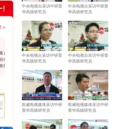
中央电视台采访中研普
中央电视台采访中研普
华高级研究员
华高级研究员
部
韩国大韩贸易投资振兴公社上海代表处
中
经
近几年，与中研普华持续不断地进行着行业研
近
中央电视台采访中研普
中央电视台采访中研普
报
究的紧密合作。贵司研究报告结构紧凑，内容
市
华高级研究员
华高级研究员
门
充实，数据参考力度强，为我司企业发展和战
鲜
尊
略规划带来了实际性的帮助。相信有很多企业
外
合
需要你们这样的行业分析公司协助和支持。尤
出
其是贵司对于客户报告需求的延伸服务，为我
司提供了更多有针对性、宝贵的行业研判。希
望在以后的发展过程中继续保持紧密合作与共
同进步。
权威电视媒体采访中研
权威电视媒体采访中研
普华高级研究员
普华高级研究员