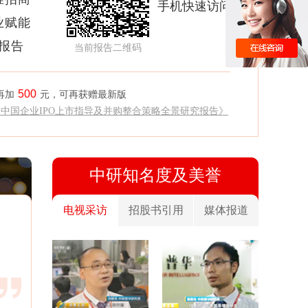
手机快速访问
业赋能
析报告
当前报告二维码
500
再加
元，可再获赠最新版
《中国企业IPO上市指导及并购整合策略全景研究报告》
中研知名度及美誉
电视采访
招股书引用
媒体报道