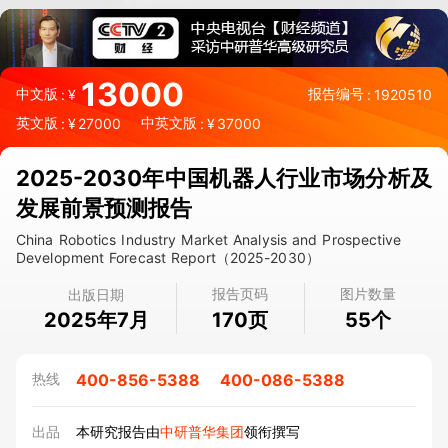
13000
中文版
报告编号
:
¥
:
1920510
英文版
中英文版
:
¥
27000
:
¥
37000
2025-2030年中国机器人行业市场分析及
发展前景预测报告
China Robotics Industry Market Analysis and Prospective
Development Forecast Report（2025-2030）
报告页码
图片数量
出版日期
2025年7月
页
个
170
55
400-856-5388
400-086-5388
热线
出品
本研究报告由
中研普华集团
领衔撰写