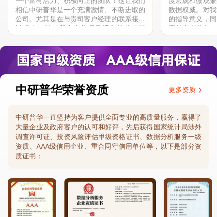
一个富有活力、积极向上的团队！这让我们
度宏观和微观兼
相信中研普华是一个充满激情、不断进取的
数据权威。对我
公司。尤其是在与贵司客户经理的联系接洽
的指导意义，同
过程中，针对我方合作项目报告的种种细
高的参考价值。
节，及时细致缜密地协助与项目部沟通、探
体化”服务和行
讨和完善...
司继续...
中研普华荣誉资质
更多资质
中研普华一直坚持为客户提供全面专业的高质量服务，赢得了
大量企业及政府客户的认可和好评，先后获得国家统计局涉外
调查许可证、投资风险评估甲级资格证书、数据分析服务一级
资质、AAA级信用企业、重合同守信用单位等，以下是部分资
质证书：