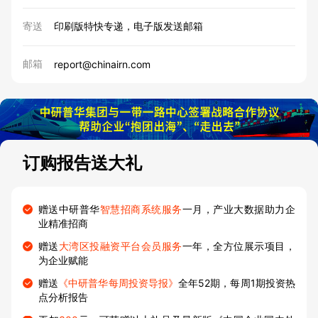
寄送
印刷版特快专递，电子版发送邮箱
邮箱
report@chinairn.com
订购报告送大礼
赠送中研普华
智慧招商系统服务
一月，产业大数据助力企
业精准招商
赠送
大湾区投融资平台会员服务
一年，全方位展示项目，
为企业赋能
赠送
《中研普华每周投资导报》
全年52期，每周1期投资热
点分析报告