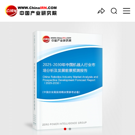
中国产业咨询领导者
2025-2030年中国
机器人
行
业市场分析及发展前景预测报
告
品质保障，一年免费更新维护
报告编号：1920510
出版日期：2025年7月
《2025-2030年中国机器人行业市场分析及发展前景预测报告》
由中研普华机器人行业分析专家领衔撰写，主要分析了机器人行业
的市场规模、发展现状与投资前景，同时对机器人行业的未来发展
做出科学的趋势预测和专业的机器人行业数据分析，帮助客户评估
机器人行业投资价值。
27年研究经验，深度洞察行业驱动力
多元化、高学历的实战型精英团队
微信扫一扫，立即订购报告